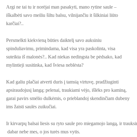
Argi ne tai tu ir norėjai man pasakyti, mano rytine saule –
iškalbėti savo meiliu šiltu balsu, vilnijančiu it šilkiniai liūto
karčiai?..
Persmelkti kiekvieną būties daiktelį savo auksiniu
spinduliavimu, primindama, kad visa yra paskolinta, visa
suteikta iš malonės?.. Kad niekas nedingsta be pėdsako, kad
mylintieji susitinka, kad šviesa neblėsta?
Kad galiu plačiai atverti duris į tamsią virtuvę, pradžiuginti
apsiraudojusį langą; pelenai, traukiami vėjo, išlėks pro kaminą,
garai pavirs smėlio dulkėmis, o prieblandoj skendinčiam dubeny
ims žaisti saulės zuikučiai.
Ir kirvarpų balsai liesis su ryto saule pro miegamojo langą, ir trauk
dabar nebe mes, o jos turės mus vytis.