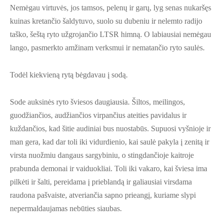
Nemėgau virtuvės, jos tamsos, pelenų ir garų, lyg senas nukaršęs
kuinas kretančio šaldytuvo, suolo su dubeniu ir nelemto radijo
taško, šeštą ryto užgrojančio LTSR himną. O labiausiai nemėgau
lango, pasmerkto amžinam verksmui ir nematančio ryto saulės.
Todėl kiekvieną rytą bėgdavau į sodą.
Sode auksinės ryto šviesos daugiausia. Šiltos, meilingos,
guodžiančios, audžiančios virpančius ateities pavidalus ir
kuždančios, kad šitie audiniai bus nuostabūs. Supuosi vyšnioje ir
man gera, kad dar toli iki vidurdienio, kai saulė pakyla į zenitą ir
virsta nuožmiu dangaus sargybiniu, o stingdančioje kaitroje
prabunda demonai ir vaiduokliai. Toli iki vakaro, kai šviesa ima
pilkėti ir šalti, pereidama į prieblandą ir galiausiai virsdama
raudona pašvaiste, atveriančia sapno prieangį, kuriame slypi
nepermaldaujamas nebūties siaubas.