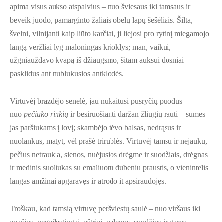
apima visus aukso atspalvius – nuo šviesaus iki tamsaus ir
beveik juodo, pamarginto žaliais obelų lapų šešėliais. Šilta,
švelni, vilnijanti kaip liūto karčiai, ji liejosi pro rytinį miegamojo
langą veržliai lyg maloningas krioklys; man, vaikui,
užgniauždavo kvapą iš džiaugsmo, šitam auksui dosniai
pasklidus ant nublukusios antklodės.
Virtuvėj brazdėjo senelė, jau nukaitusi pusryčių puodus
nuo
pečiuko rinkių
ir besiruošianti daržan žliūgių rauti – sumes
jas paršiukams į lovį; skambėjo tėvo balsas, nedrąsus ir
nuolankus, matyt, vėl prašė trirublės. Virtuvėj tamsu ir nejauku,
pečius netraukia, sienos, nuėjusios drėgme ir suodžiais, drėgnas
ir medinis suoliukas su emaliuotu dubeniu praustis, o vienintelis
langas amžinai apgaravęs ir atrodo it apsiraudojęs.
Troškau, kad tamsią virtuvę peršviestų saulė – nuo viršaus iki
apačios, negailestingai, aštriai, pelenus, suodžius ir garus