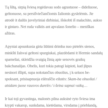
Tą šiltą, sirpią šviesą regėdavau sodo agrastuose – dideliuose,
geltonuose, su persišviečiančiomis žaliomis gyslelėmis. Jie
atrodė it dailūs juvelyriniai dirbiniai, išskobti iš malachito, aukso
ir gintaro. Net ruda valktis ant apvalaus šonelio – meniškas
ažūras.
Apyniai apsunkusia girta liūtimi drimba nuo pirtelės sienos,
minkšti žalsvai geltoni spurgiukai, plazdėdami it Hermio sandalų
sparneliai, skleidžia svaigią žinią apie senovės graikų
bakchanalijas. Obelis, kuri tokia patogi laipioti, kad įlipus
nesinori išlipti, supa nokstančius obuolius, į k-uriuos be-
spoksant, prisisapnuoja eilėraščio eilutės:
Skam-ba obuoliai /
atsidaro juose rausvos durelės / i-šeina sapnai vaikų
…
Ir kai toji gyvastinga, malonės pilna auksinė ryto šviesa ima
krypti vakarop, sunkdama, kietėdama, virsdama į prieblandą,