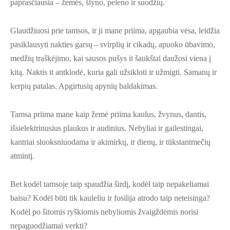
paprasčiausia – žemės, šlyno, peleno ir suodžių.
Glaudžiuosi prie tamsos, ir ji mane priima, apgaubia vėsa, leidžia
pasiklausyti nakties garsų – svirplių ir cikadų, apuoko ūbavimo,
medžių traškėjimo, kai sausos pušys it šaukštai daužosi viena į
kitą. Naktis it antklodė, kuria gali užsikloti ir užmigti. Samanų ir
kerpių patalas. Apgirtusių apynių baldakimas.
Tamsa priima mane kaip žemė priima kaulus, žvynus, dantis,
išsielektrinusius plaukus ir audinius. Nebyliai ir gailestingai,
kantriai sluoksniuodama ir akimirkų, ir dienų, ir tūkstantmečių
atmintį.
Bet kodėl tamsoje taip spaudžia širdį, kodėl taip nepakeliamai
baisu? Kodėl būti tik kauleliu ir fosilija atrodo taip neteisinga?
Kodėl po šitomis ryškiomis nebyliomis žvaigždėmis norisi
nepaguodžiamai verkti?