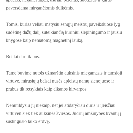
paversdama mirgančiomis dulkėmis.
Tomis, kurias vėliau matysiu senųjų meistrų paveiksluose lyg
sudėtinę dažų dalį, suteikiančią kūriniui slėpiningumo ir jausiu
knygose kaip nematomą magnetinį lauką.
Bet tai dar tik bus.
Tame buvime nutols užmarštin auksinis miegamasis ir tamsioji
virtuvė, mirusiųjų balsai nusės apleistų namų sienojuose ir
prabus tik retsykiais kaip alkanos kirvarpos.
Nenutildysiu jų niekaip, net jei atidaryčiau duris ir įleisčiau
virtuvėn šiek tiek auksinės šviesos. Judrių amžinybės kvantų į
sustingusio laiko erdvę.