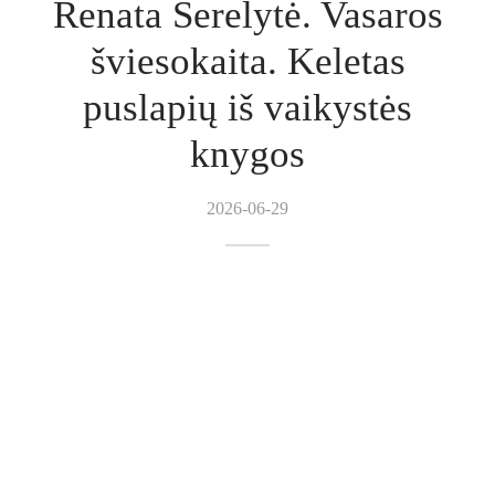
Renata Šerelytė. Vasaros
ktai
šviesokaita. Keletas
puslapių iš vaikystės
knygos
2026-06-29