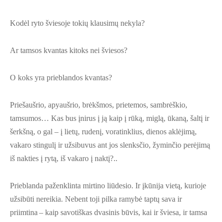
Kodėl ryto šviesoje tokių klausimų nekyla?
Ar tamsos kvantas kitoks nei šviesos?
O koks yra prieblandos kvantas?
Priešaušrio, apyaušrio, brėkšmos, prietemos, sambrėškio,
tamsumos… Kas bus įnirus į ją kaip į rūką, miglą, ūkaną, šaltį ir
šerkšną, o gal – į lietų, rudenį, voratinklius, dienos aklėjimą,
vakaro stingulį ir užsibuvus ant jos slenksčio, žyminčio perėjimą
iš nakties į rytą, iš vakaro į naktį?..
Prieblanda paženklinta mirtino liūdesio. Ir įkūnija vietą, kurioje
užsibūti nereikia. Nebent toji pilka ramybė taptų sava ir
priimtina – kaip savotiškas dvasinis būvis, kai ir šviesa, ir tamsa