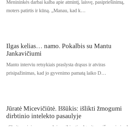
Menininkės darbai kalba apie atmintį, laisvę, pasipriešinimą,
moters patirtis ir kūną. „Manau, kad k…
Ilgas kelias… namo. Pokalbis su Mantu
Jankavičiumi
Manto interviu retsykiais praslysta drąsus ir atviras
prisipažinimas, kad jo gyvenimo pamatą laiko D…
Jūratė Micevičiūtė. Iššūkis: išlikti žmogumi
dirbtinio intelekto pasaulyje
„Skaitmeniniame pasaulyje veikiantis algoritmas iš esmės įrodo,
kad mūsų mintys ir priimami sprendim…