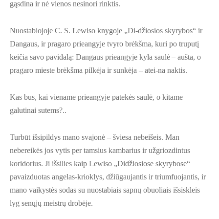
gąsdina ir nė vienos nesinori rinktis.
Nuostabiojoje C. S. Lewiso knygoje „Di-džiosios skyrybos“ ir
Dangaus, ir pragaro prieangyje tvyro brėkšma, kuri po truputį
keičia savo pavidalą: Dangaus prieangyje kyla saulė – aušta, o
pragaro mieste brėkšma pilkėja ir sunkėja – atei-na naktis.
Kas bus, kai viename prieangyje patekės saulė, o kitame –
galutinai sutems?..
Turbūt išsipildys mano svajonė – šviesa nebeišeis. Man
nebereikės jos vytis per tamsius kambarius ir užgriozdintus
koridorius. Ji išsilies kaip Lewiso „Didžiosiose skyrybose“
pavaizduotas angelas-krioklys, džiūgaujantis ir triumfuojantis, ir
mano vaikystės sodas su nuostabiais sapnų obuoliais išsiskleis
lyg senųjų meistrų drobėje.