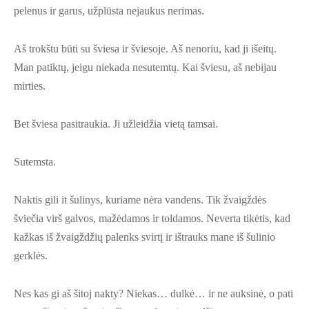
pelenus ir garus, užplūsta nejaukus nerimas.
Aš trokštu būti su šviesa ir šviesoje. Aš nenoriu, kad ji išeitų.
Man patiktų, jeigu niekada nesutemtų. Kai šviesu, aš nebijau
mirties.
Bet šviesa pasitraukia. Ji užleidžia vietą tamsai.
Sutemsta.
Naktis gili it šulinys, kuriame nėra vandens. Tik žvaigždės
šviečia virš galvos, mažėdamos ir toldamos. Neverta tikėtis, kad
kažkas iš žvaigždžių palenks svirtį ir ištrauks mane iš šulinio
gerklės.
Nes kas gi aš šitoj nakty? Niekas… dulkė… ir ne auksinė, o pati