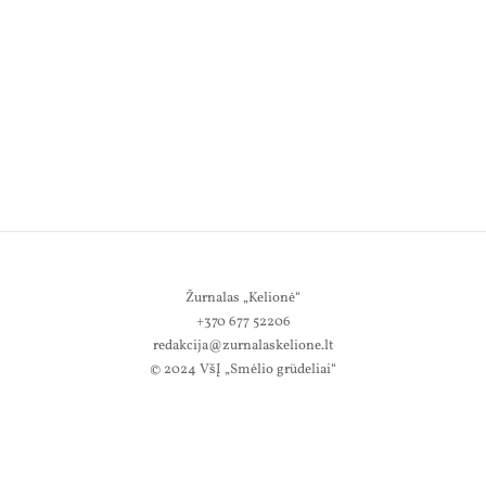
Žurnalas „Kelionė“
+370 677 52206
redakcija@zurnalaskelione.lt
© 2024 VšĮ „Smėlio grūdeliai“