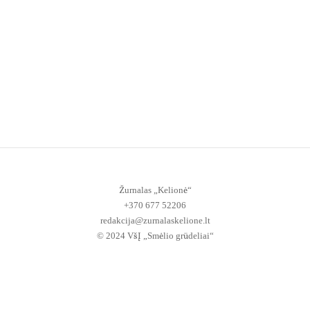
Žurnalas „Kelionė“
+370 677 52206
redakcija@zurnalaskelione.lt
© 2024 VšĮ „Smėlio grūdeliai“