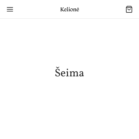
Šeima