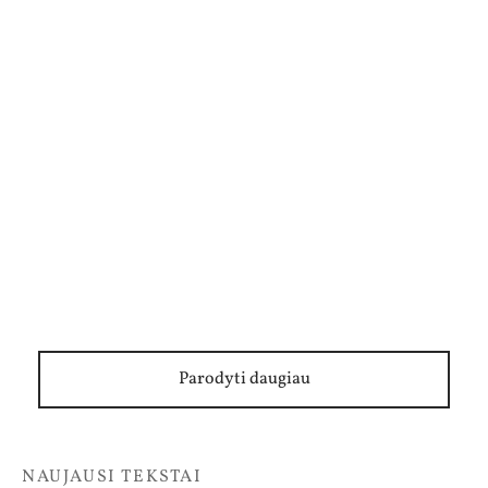
Mark Manson. Viskas, ką reikia žinoti apie
santykius: 1500 porų patarimai. I dalis
Parodyti daugiau
NAUJAUSI TEKSTAI