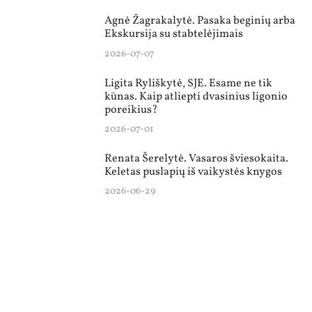
Agnė Žagrakalytė. Pasaka beginių arba
Ekskursija su stabtelėjimais
2026-07-07
Ligita Ryliškytė, SJE. Esame ne tik
kūnas. Kaip atliepti dvasinius ligonio
poreikius?
2026-07-01
Renata Šerelytė. Vasaros šviesokaita.
Keletas puslapių iš vaikystės knygos
2026-06-29
Žurnalas „Kelionė“
+370 677 52206
redakcija@zurnalaskelione.lt