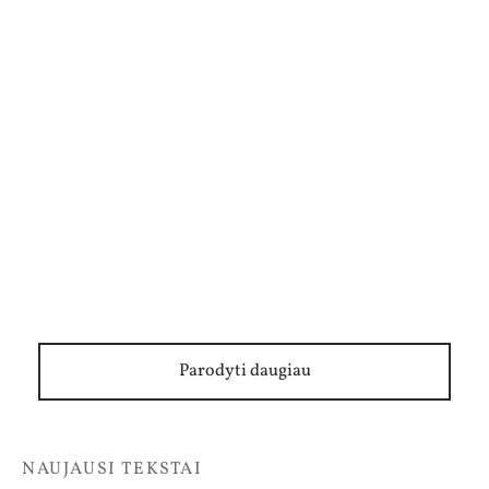
Renata Šerelytė. Žaizda, kuri neužsitrauks
Parodyti daugiau
NAUJAUSI TEKSTAI