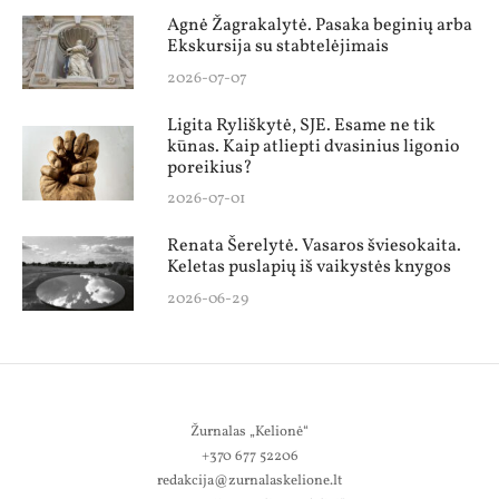
Agnė Žagrakalytė. Pasaka beginių arba
Ekskursija su stabtelėjimais
2026-07-07
Ligita Ryliškytė, SJE. Esame ne tik
kūnas. Kaip atliepti dvasinius ligonio
poreikius?
2026-07-01
Renata Šerelytė. Vasaros šviesokaita.
Keletas puslapių iš vaikystės knygos
2026-06-29
Žurnalas „Kelionė“
+370 677 52206
redakcija@zurnalaskelione.lt