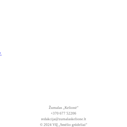
s?
Žurnalas „Kelionė“
+370 677 52206
redakcija@zurnalaskelione.lt
© 2024 VšĮ „Smėlio grūdeliai“