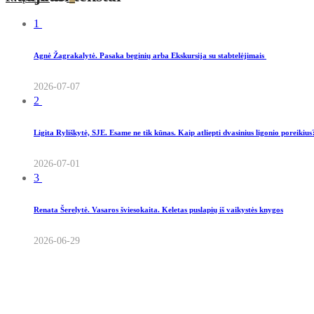
1
Agnė Žagrakalytė. Pasaka beginių arba Ekskursija su stabtelėjimais
2026-07-07
2
Ligita Ryliškytė, SJE. Esame ne tik kūnas. Kaip atliepti dvasinius ligonio poreikiu
2026-07-01
3
Renata Šerelytė. Vasaros šviesokaita. Keletas puslapių iš vaikystės knygos
2026-06-29