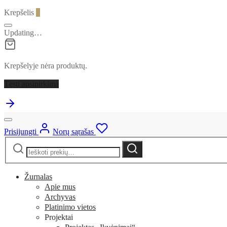
Krepšelis
0
Updating…
Krepšelyje nėra produktų.
Tęsti apsipirkimą
Prisijungti
Norų sąrašas
Ieškoti:
Ieškoti
Žurnalas
Apie mus
Archyvas
Platinimo vietos
Projektai