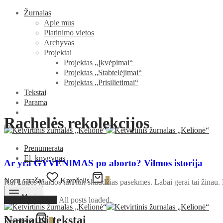
Žurnalas
Apie mus
Platinimo vietos
Archyvas
Projektai
Projektas „Įkvėpimai“
Projektas „Stabtelėjimai“
Projektas „Prisilietimai“
Tekstai
Parama
Rachelės rekolekcijos
Prenumerata
El. knygynas
Ar yra GYVENIMAS po aborto? Vilmos istorija
Norų sąrašas
Krepšelis
0
Kai kurios klaidos turi itin skaudžias pasekmes. Labai gerai tai žinau. Be
Meniu
Parodyti daugiau
All posts loaded.
Naujausi tekstai
Krepšelis
0