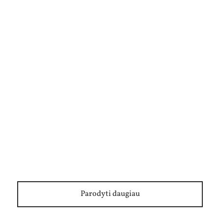
Priklausomybė, kurios nepažįstame. Ką
išgyvena kompulsyvūs lošėjai?
Parodyti daugiau