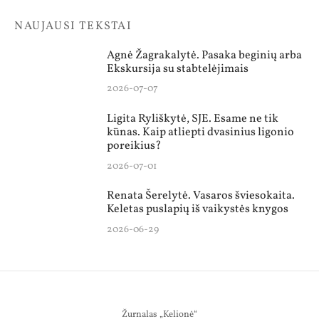
NAUJAUSI TEKSTAI
Agnė Žagrakalytė. Pasaka beginių arba
Ekskursija su stabtelėjimais
2026-07-07
Ligita Ryliškytė, SJE. Esame ne tik
kūnas. Kaip atliepti dvasinius ligonio
poreikius?
2026-07-01
Renata Šerelytė. Vasaros šviesokaita.
Keletas puslapių iš vaikystės knygos
2026-06-29
Žurnalas „Kelionė“