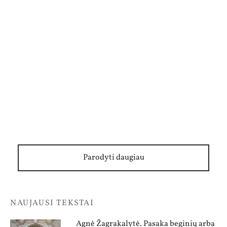
Krizė – kvietimas susitikti su savimi
Parodyti daugiau
NAUJAUSI TEKSTAI
Agnė Žagrakalytė. Pasaka beginių arba