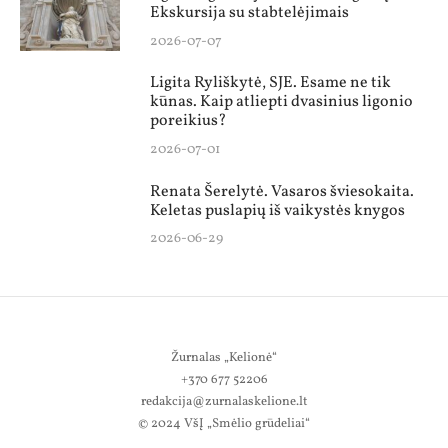
Ekskursija su stabtelėjimais
2026-07-07
Ligita Ryliškytė, SJE. Esame ne tik
kūnas. Kaip atliepti dvasinius ligonio
poreikius?
2026-07-01
Renata Šerelytė. Vasaros šviesokaita.
Keletas puslapių iš vaikystės knygos
2026-06-29
Žurnalas „Kelionė“
+370 677 52206
redakcija@zurnalaskelione.lt
© 2024 VšĮ „Smėlio grūdeliai“