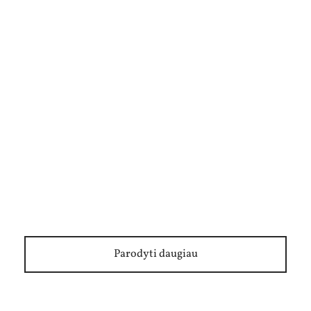
Pradedančiosios žygeivės užrašai. San
Diegas, Kalifornija
Parodyti daugiau