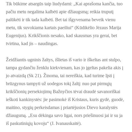
Tik būkime atsargūs taip liudydami: „Kai aprašoma kančia, tuo
pačiu metu negalima kalbėti apie džiaugsmą; reikia truputį
palūkėti ir tik tada kalbėti. Bet tai išgyvenama beveik vienu
metu, tik suvokiama kartais paeiliui“ (Kūdikėlio Jėzaus Marija
Eugenijus). Krikščionis nesako, kad skausmas yra gerai, bet
tvirtina, kad jis – naudingas.
Žeidžiantis ugninis žaltys, išlietas iš vario ir iškeltas ant stulpo,
tampa gydančiu ženklu kiekvienam, kas jo įgeltas pakelia akis į
jo atvaizdą (Sk 21). Žinoma, tai nereiškia, kad turime lįsti į
brūzgynus tampyti už uodegos tokį žaltį: nuo pat pirmųjų
krikščionių persekiojimų Bažnyčios tėvai draudė savanoriškai
ieškoti kankinystės: jie pasimokė iš Kristaus, kuris gydė, guodė,
maitino, stygių perkeisdamas į priartėjusios Dievo karalystės
džiaugsmą. „Esu dėkinga savo ligai, nors priešinuosi jai ir su ja
iš paskutiniųjų kovoju“ (J. Ivanauskaitė).