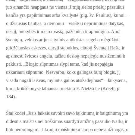
juo einančio neapgaus nė vienas iš trijų sielos priešų: pasauliui
kančia yra papiktinimas arba kvailystė (plg. šv. Paulius), kūnui –
didžiausias baubas, o demonui – visiškai nepriimtinas dalykas,
nes jį, puikybės ir melo dvasią, pažemina ir apnuogina. Anot
šventųjų, velnias ar jo statytinis antikristas sugeba mėgdžioti
griežčiausias askezes, daryti stebuklus, cituoti Šventąjį Raštą ir
apsimesti šviesos angelu, tačiau tiesiog nepajėgia nusižeminti ir
paklusti. „Blogio silpnumas slypi tame, kad jis nepajėgia
užkariauti silpnumo. Nesvarbu, koks galingas būtų blogis, jį
visada nugali laisvas, mylintis galios atsižadėjimas“ – laikysena,
kurią krikščionyse labiausiai niekino F. Nietzsche (Kreeft, p.
184).
Štai kodėl „šiais laikais suvokti savo laikinumą ir baigtinumą yra
didesnis maištas nei troškimas suardyti amžiną pasaulio tvarką ir
būti nemirtingam. Tikruoju maištininku tampa nebe antžmogis, o