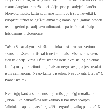
aktyvūs veikėjai, tik neigiami. Tačiau pripažinę, kad kiekvienas
esame daugiau ar mažiau prisidėjęs prie pasaulyje liulančios
blogybių masės, kartu gauname galimybę ir šį tą nuveikti ją
kuopiant: užuot bejėgiškai aimanavę kamputyje, galime pradėti
realiai gerinti pasaulį savo tolimesniais pasirinkimais, kaip
ligšioliniais jį bloginome.
Tačiau šis atsakymas visiškai netinka susidūrus su svetimu
skausmu: „Sava mirtis gal ir ne tokia baisi. Viskas, kas savo, –
šiek tiek prijaukinta. Užtat svetima kelia tikrą siaubą. Svetimą
kančią matyti ir priimti daug baisiau negu savąją, o jos suvokti
išvis neįmanoma. Neapykanta pasauliui. Neapykanta Dievui“ (J.
Ivanauskaitė).
Nekaltųjų kančia šluote nušluoja mūsų pomėgį moralizuoti:
„Įdomu, ką barbariškos nusikaltimo ir bausmės teorijos
šalininkai sapaliotų atsidūrę vėžiu sergančių vaikų palatoje? Ką