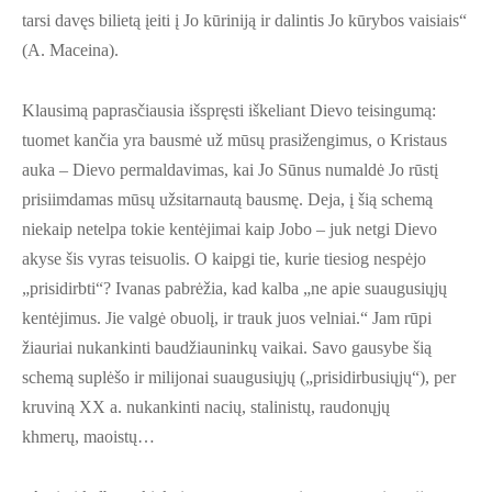
tarsi davęs bilietą įeiti į Jo kūriniją ir dalintis Jo kūrybos vaisiais“
(A. Maceina).
Klausimą paprasčiausia išspręsti iškeliant Dievo teisingumą:
tuomet kančia yra bausmė už mūsų prasižengimus, o Kristaus
auka – Dievo permaldavimas, kai Jo Sūnus numaldė Jo rūstį
prisiimdamas mūsų užsitarnautą bausmę. Deja, į šią schemą
niekaip netelpa tokie kentėjimai kaip Jobo – juk netgi Dievo
akyse šis vyras teisuolis. O kaipgi tie, kurie tiesiog nespėjo
„prisidirbti“? Ivanas pabrėžia, kad kalba „ne apie suaugusiųjų
kentėjimus. Jie valgė obuolį, ir trauk juos velniai.“ Jam rūpi
žiauriai nukankinti baudžiauninkų vaikai. Savo gausybe šią
schemą suplėšo ir milijonai suaugusiųjų („prisidirbusiųjų“), per
kruviną XX a. nukankinti nacių, stalinistų, raudonųjų
khmerų, maoistų…