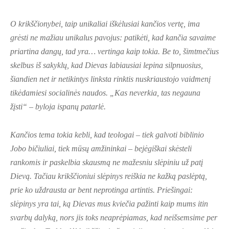
O krikščionybei, taip unikaliai iškėlusiai kančios vertę, ima
grėsti ne mažiau unikalus pavojus: patikėti, kad kančia savaime
priartina dangų, tad yra… vertinga kaip tokia. Be to, šimtmečius
skelbus iš sakyklų, kad Dievas labiausiai lepina silpnuosius,
šiandien net ir netikintys linksta rinktis nuskriaustojo vaidmenį
tikėdamiesi socialinės naudos. „Kas neverkia, tas negauna
žįsti“ – byloja ispanų patarlė.
Kančios tema tokia kebli, kad teologai – tiek galvoti biblinio
Jobo bičiuliai, tiek mūsų amžininkai – bejėgiškai skėsteli
rankomis ir paskelbia skausmą ne mažesniu slėpiniu už patį
Dievą. Tačiau krikščioniui slėpinys reiškia ne kažką paslėptą,
prie ko uždrausta ar bent neprotinga artintis. Priešingai:
slėpinys yra tai, ką Dievas mus kviečia pažinti kaip mums itin
svarbų dalyką, nors jis toks neaprėpiamas, kad neišsemsime per