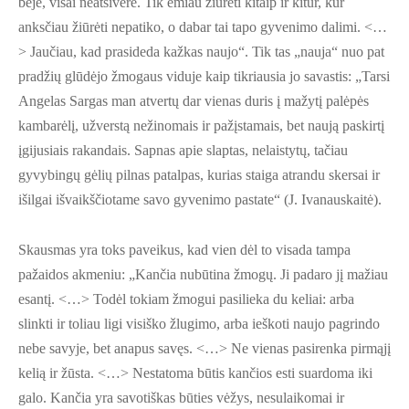
beje, visai neatsivėrė. Tik ėmiau žiūrėti kitaip ir kitur, kur
anksčiau žiūrėti nepatiko, o dabar tai tapo gyvenimo dalimi. <…
> Jaučiau, kad prasideda kažkas naujo“. Tik tas „nauja“ nuo pat
pradžių glūdėjo žmogaus viduje kaip tikriausia jo savastis: „Tarsi
Angelas Sargas man atvertų dar vienas duris į mažytį palėpės
kambarėlį, užverstą nežinomais ir pažįstamais, bet naują paskirtį
įgijusiais rakandais. Sapnas apie slaptas, nelaistytų, tačiau
gyvybingų gėlių pilnas patalpas, kurias staiga atrandu skersai ir
išilgai išvaikščiotame savo gyvenimo pastate“ (J. Ivanauskaitė).
Skausmas yra toks paveikus, kad vien dėl to visada tampa
pažaidos akmeniu: „Kančia nubūtina žmogų. Ji padaro jį mažiau
esantį. <…> Todėl tokiam žmogui pasilieka du keliai: arba
slinkti ir toliau ligi visiško žlugimo, arba ieškoti naujo pagrindo
nebe savyje, bet anapus savęs. <…> Ne vienas pasirenka pirmąjį
kelią ir žūsta. <…> Nestatoma būtis kančios esti suardoma iki
galo. Kančia yra savotiškas būties vėžys, nesulaikomai ir