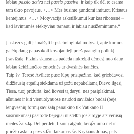
labiau
passio activa
nei
passio passiva
, ir kaip tik dėl to esama
tam tikro pavojaus. <…> Mes būsime gundomi imituoti Kristaus
kentėjimus. <…> Motyvacija asketiškumui kur kas ribotesnė –
kad lavintumės efektyviau tarnauti ir labiau nusižemintume.“
Į askezes gali įsimaišyti ir psichologiniai motyvai, apie kuriuos
galėtų daug papasakoti kovojantieji prieš paauglių polinkį
į savižalą. Fizinis skausmas padeda nukreipti dėmesį nuo daug
labiau žeidžiančios emocinės ar dvasinės kančios.
Taip šv. Teresė Avilietė puse lūpų prisipažino, kad griebdavosi
didžiausių atgailų siekdama užgožti nepakeliamą Dievo ilgesį.
Tiesa, tuoj priduria, kad liovėsi tą daryti, nes pasiplakimai,
ašutinės ir kiti vienuolynuose naudoti savižalos būdai (beje,
lengvesnių formų savižalą panaikino tik Vatikano II
susirinkimas) pasirodė bejėgiai nustelbti jos širdyje atsivėrusią
meilės žaizdą. Dėl perdėtų fizinių atgailų bergždumo net ir
griežto asketo pavyzdžiu laikomas šv. Kryžiaus Jonas, pats