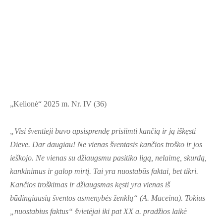
„Kelionė“ 2025 m. Nr. IV (36)
„Visi šventieji buvo apsisprendę prisiimti kančią ir ją iškęsti
Dieve. Dar daugiau! Ne vienas šventasis kančios troško ir jos
ieškojo. Ne vienas su džiaugsmu pasitiko ligą, nelaimę, skurdą,
kankinimus ir galop mirtį. Tai yra nuostabūs faktai, bet tikri.
Kančios troškimas ir džiaugsmas kęsti yra vienas iš
būdingiausių šventos asmenybės ženklų“ (A. Maceina). Tokius
„nuostabius faktus“ švietėjai iki pat XX a. pradžios laikė