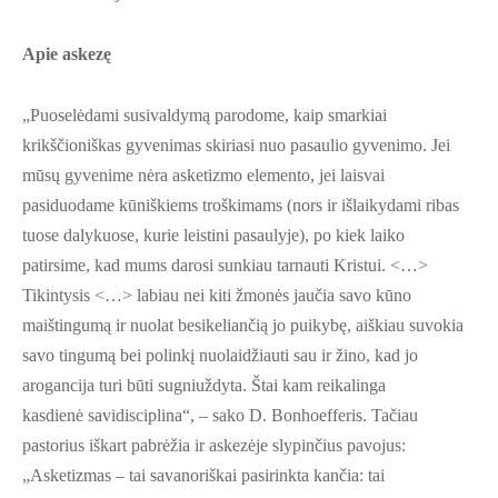
Apie askezę
„Puoselėdami susivaldymą parodome, kaip smarkiai
krikščioniškas gyvenimas skiriasi nuo pasaulio gyvenimo. Jei
mūsų gyvenime nėra asketizmo elemento, jei laisvai
pasiduodame kūniškiems troškimams (nors ir išlaikydami ribas
tuose dalykuose, kurie leistini pasaulyje), po kiek laiko
patirsime, kad mums darosi sunkiau tarnauti Kristui. <…>
Tikintysis <…> labiau nei kiti žmonės jaučia savo kūno
maištingumą ir nuolat besikeliančią jo puikybę, aiškiau suvokia
savo tingumą bei polinkį nuolaidžiauti sau ir žino, kad jo
arogancija turi būti sugniuždyta. Štai kam reikalinga
kasdienė savidisciplina“, – sako D. Bonhoefferis. Tačiau
pastorius iškart pabrėžia ir askezėje slypinčius pavojus:
„Asketizmas – tai savanoriškai pasirinkta kančia: tai