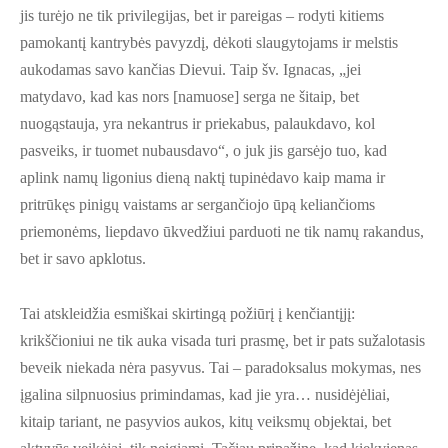
jis turėjo ne tik privilegijas, bet ir pareigas – rodyti kitiems
pamokantį kantrybės pavyzdį, dėkoti slaugytojams ir melstis
aukodamas savo kančias Dievui. Taip šv. Ignacas, „jei
matydavo, kad kas nors [namuose] serga ne šitaip, bet
nuogąstauja, yra nekantrus ir priekabus, palaukdavo, kol
pasveiks, ir tuomet nubausdavo“, o juk jis garsėjo tuo, kad
aplink namų ligonius dieną naktį tupinėdavo kaip mama ir
pritrūkęs pinigų vaistams ar sergančiojo ūpą keliančioms
priemonėms, liepdavo ūkvedžiui parduoti ne tik namų rakandus,
bet ir savo apklotus.
Tai atskleidžia esmiškai skirtingą požiūrį į kenčiantįjį:
krikščioniui ne tik auka visada turi prasmę, bet ir pats sužalotasis
beveik niekada nėra pasyvus. Tai – paradoksalus mokymas, nes
įgalina silpnuosius primindamas, kad jie yra… nusidėjėliai,
kitaip tariant, ne pasyvios aukos, kitų veiksmų objektai, bet