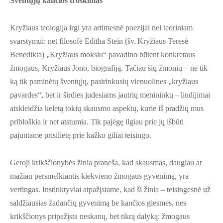
Šventųjų kančios troškimas
Kryžiaus teologija irgi yra artimesnė poezijai nei teoriniam
svarstymui: net filosofė Editha Stein (šv. Kryžiaus Teresė
Benedikta) „Kryžiaus mokslu“ pavadino būtent konkretaus
žmogaus, Kryžiaus Jono, biografiją. Tačiau šių žmonių – ne tik
ką tik paminėtų šventųjų, pasirinkusių vienuolines „kryžiaus
pavardes“, bet ir širdies judesiams jautrių menininkų – liudijimai
atskleidžia keletą tokių skausmo aspektų, kurie iš pradžių mus
pribloškia ir net atstumia. Tik pajėgę ilgiau prie jų išbūti
pajuntame prisilietę prie kažko giliai teisingo.
Geroji krikščionybės žinia praneša, kad skausmas, daugiau ar
mažiau persmelkiantis kiekvieno žmogaus gyvenimą, yra
vertingas. Instinktyviai atpažįstame, kad ši žinia – teisingesnė už
saldžiausias žadančių gyvenimą be kančios giesmes, nes
krikščionys pripažįsta neskanų, bet tikrą dalyką: žmogaus