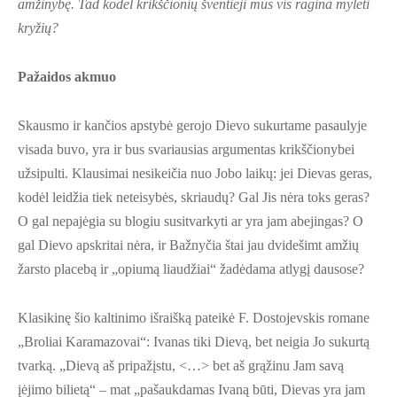
amžinybę. Tad kodėl krikščionių šventieji mus vis ragina mylėti
kryžių?
Pažaidos akmuo
Skausmo ir kančios apstybė gerojo Dievo sukurtame pasaulyje
visada buvo, yra ir bus svariausias argumentas krikščionybei
užsipulti. Klausimai nesikeičia nuo Jobo laikų: jei Dievas geras,
kodėl leidžia tiek neteisybės, skriaudų? Gal Jis nėra toks geras?
O gal nepajėgia su blogiu susitvarkyti ar yra jam abejingas? O
gal Dievo apskritai nėra, ir Bažnyčia štai jau dvidešimt amžių
žarsto placebą ir „opiumą liaudžiai“ žadėdama atlygį dausose?
Klasikinę šio kaltinimo išraišką pateikė F. Dostojevskis romane
„Broliai Karamazovai“: Ivanas tiki Dievą, bet neigia Jo sukurtą
tvarką. „Dievą aš pripažįstu, <…> bet aš grąžinu Jam savą
įėjimo bilietą“ – mat „pašaukdamas Ivaną būti, Dievas yra jam