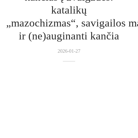
katalikų
„mazochizmas“, savigailos m
ir (ne)auginanti kančia
2026-01-27