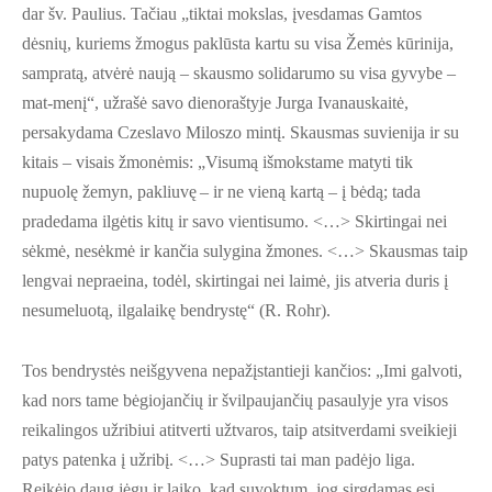
dar šv. Paulius. Tačiau „tiktai mokslas, įvesdamas Gamtos
dėsnių, kuriems žmogus paklūsta kartu su visa Žemės kūrinija,
sampratą, atvėrė naują – skausmo solidarumo su visa gyvybe –
mat-menį“, užrašė savo dienoraštyje Jurga Ivanauskaitė,
persakydama Czeslavo Miloszo mintį. Skausmas suvienija ir su
kitais – visais žmonėmis: „Visumą išmokstame matyti tik
nupuolę žemyn, pakliuvę – ir ne vieną kartą – į bėdą; tada
pradedama ilgėtis kitų ir savo vientisumo. <…> Skirtingai nei
sėkmė, nesėkmė ir kančia sulygina žmones. <…> Skausmas taip
lengvai nepraeina, todėl, skirtingai nei laimė, jis atveria duris į
nesumeluotą, ilgalaikę bendrystę“ (R. Rohr).
Tos bendrystės neišgyvena nepažįstantieji kančios: „Imi galvoti,
kad nors tame bėgiojančių ir švilpaujančių pasaulyje yra visos
reikalingos užribiui atitverti užtvaros, taip atsitverdami sveikieji
patys patenka į užribį. <…> Suprasti tai man padėjo liga.
Reikėjo daug jėgų ir laiko, kad suvoktum, jog sirgdamas esi