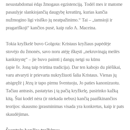
nesustabdomai ėdąs žmogaus egzistenciją. Todėl mes ir matome
pasaulyje slankiojančią daugybę kreatūrų, kurias kančia
nužmogino ligi visiško jų neatpažinimo.“ Tai – „tamsioji ir
pragariškoji“ kančios pusė, kaip rašo A. Maceina.
Tokia kryžkelė buvo Golgota: Kristaus kryžiaus papėdėje
stovėjo du žmonės, savo noru atėję iškęsti „nekruvinąją meilės
kankinystę“ – jie buvo paimti į dangų netgi su kūnu
(apie šv. Joną taip tvirtina tradicija). Dar ten kabojo du plėšikai,
varu atvaryti ir prievarta nukryžiuoti šalia Kristaus. Vienas jų
atsigręžė į Jėzų ir tapo pirmu šventuoju, Jo paties kanonizuotu.
Tačiau antrasis, pastatytas į tą pačią kryžkelę, pasirinko kažką
kitą. Štai kodėl nėra (ir niekada nebus) kančią paaiškinančios
teorijos: skausmo įprasminimas visada yra konkretus, kaip ir pats
skaudėjimas.