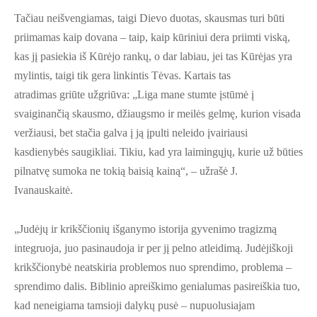
Tačiau neišvengiamas, taigi Dievo duotas, skausmas turi būti
priimamas kaip dovana – taip, kaip kūriniui dera priimti viską,
kas jį pasiekia iš Kūrėjo rankų, o dar labiau, jei tas Kūrėjas yra
mylintis, taigi tik gera linkintis Tėvas. Kartais tas
atradimas griūte užgriūva: „Liga mane stumte įstūmė į
svaiginančią skausmo, džiaugsmo ir meilės gelmę, kurion visada
veržiausi, bet stačia galva į ją įpulti neleido įvairiausi
kasdienybės saugikliai. Tikiu, kad yra laimingųjų, kurie už būties
pilnatvę sumoka ne tokią baisią kainą“, – užrašė J.
Ivanauskaitė.
„Judėjų ir krikščionių išganymo istorija gyvenimo tragizmą
integruoja, juo pasinaudoja ir per jį pelno atleidimą. Judėjiškoji
krikščionybė neatskiria problemos nuo sprendimo, problema –
sprendimo dalis. Biblinio apreiškimo genialumas pasireiškia tuo,
kad neneigiama tamsioji dalykų pusė – nupuolusiajam