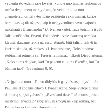
veblentų stovėdami prie lovelės, kurioje nuo ūminės leukemijos
miršta dvejų metų mergytė angelo veidu ir plika nuo
chemoterapijos galvyte? Kaip pažiūrėtų į akis mamai, kurios
berniukas ką tik užgeso, taip ir neįgyvendinęs savo svajonės
nukeliauti į Disneilendą?“ (J. Ivanauskaitė). Tada tegalima išbūti
šalia kenčiančio, ištverti, išskaudėti: „Apie skausmą nereikia
klausti, skausme reikia užjausti, atjausti, būti šalia ir laikyti tą,
kuriam skauda, už rankos“ (J. Ivanauskaitė). Toks buvimas
stebinamai primena šv. Teresės raginimą… iškęsti Dievo artumą:
„Koks tikras dalykas, kad Tu pakenti tą, kuris iškenčia, kai Tu
būni su juo!“ (Gyvenimas 8, 6).
„Neįgalus asmuo – Dievo didybės ir galybės atspindys“, – Jono
Pauliaus II žodžius citavo J. Ivanauskaitė. Šioje vietoje turime
dar kartą spręsti galvosūkį „išvesdami tieses“ už mums įprasto
mąstymo „kvadrato“ ribų: išvysti žmogų ne kaip atskirą, bet
Dievo įaustą į vientisą žmonijos audinį.