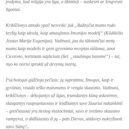
įrodymu, kad religija yra liga, o tikintieji – sunkesni ar lengvesni
ligoniai.
Krikščionys atrodo ypač nesveiki: juk „Bažnyčia mums rodo
kryžių kaip idealą, kaip atnaujintos žmonijos modelį“ (Kūdikėlio
Jėzaus Marija Eugenijus). Vadinasi, jau du tūkstančiai metų
mums kaip modelis ir gero gyvenimo receptas siūloma, anot
Cicerono,
terrimum suplicium
(liet. „siaubinga bausmė“) – tai,
nuo ko norisi sprukti už devynių marių.
Psichologai gūžčioja pečiais: jų supratimu, žmogus, kaip ir
gyvūnas, visada ieško malonumo ir vengia skausmo. Vadinasi,
krikščionys – dėkojantys už ligas, tramdantys kūną askezėmis,
slaugantys raupsuotuosius ir leidžiantys save žiauriai nukankinti
– greičiausiai yra tiesiog mazochistai, savo ir svetimo skausmo
vampyrai, o didžiausias iš jų – pats Dievas, atidavęs nukryžiuoti
savo Sūnų?..