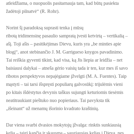
atleidžiama, o nuopuolis pasitarnauja tam, kad būtų pasiekta
žadėtoji pilnatvė“ (R. Rohr).
Norint šį paradoksą suprasti tenka į mūsų
ribotą tridimensinę pasaulio sampratą įvesti ketvirtą – vertikalią –
ašį. Toji ašis – pasitikėjimas Dievu, kuris yra „be minties apie
blogį“, anot stebinančio J. M. Garrigueso knygos pavadinimo.
Tai reiškia gyventi tikint, kad visa, ką Jis liepia ar leidžia – net
baisiausi dalykai – atneša gėrio vaisių tada ir ten, kur mes iš savo
ribotos perspektyvos nepajėgiame įžvelgti (M. A. Fuentes). Taip
mąstyti – tai tarsi išspręsti populiarų galvosūkį: trijulėmis vieni
po kitais išdėstytus devynis taškus sujungti keturiomis tiesėmis
neatitraukiant pieštuko nuo popieriaus. Tai pavyksta tik
„išeinant“ už menamų išorinio kvadrato kraštinių.
Dar viena svarbi dvasios mokytojų įžvalga: rinktis sunkiausią
kelią – taigi kančią ir skausmą – saugiausias kelias į Dievą, nes