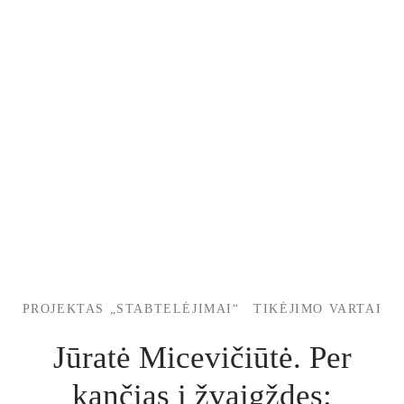
PROJEKTAS „STABTELĖJIMAI“
TIKĖJIMO VARTAI
Jūratė Micevičiūtė. Per
kančias į žvaigždes: