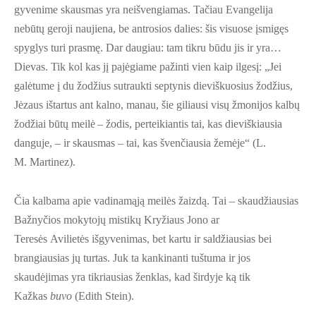
gyvenime skausmas yra neišvengiamas. Tačiau Evangelija
nebūtų geroji naujiena, be antrosios dalies: šis visuose įsmigęs
spyglys turi prasmę. Dar daugiau: tam tikru būdu jis ir yra…
Dievas. Tik kol kas jį pajėgiame pažinti vien kaip ilgesį: „Jei
galėtume į du žodžius sutraukti septynis dieviškuosius žodžius,
Jėzaus ištartus ant kalno, manau, šie giliausi visų žmonijos kalbų
žodžiai būtų meilė – žodis, perteikiantis tai, kas dieviškiausia
danguje, – ir skausmas – tai, kas švenčiausia žemėje“ (L.
M. Martinez).
Čia kalbama apie vadinamąją meilės žaizdą. Tai – skaudžiausias
Bažnyčios mokytojų mistikų Kryžiaus Jono ar
Teresės Avilietės išgyvenimas, bet kartu ir saldžiausias bei
brangiausias jų turtas. Juk ta kankinanti tuštuma ir jos
skaudėjimas yra tikriausias ženklas, kad širdyje ką tik
Kažkas
buvo
(Edith Stein).