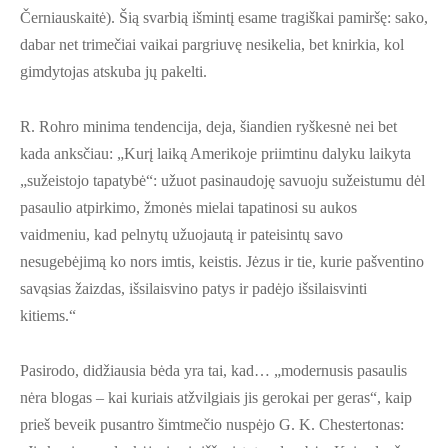
Černiauskaitė). Šią svarbią išmintį esame tragiškai pamiršę: sako,
dabar net trimečiai vaikai pargriuvę nesikelia, bet knirkia, kol
gimdytojas atskuba jų pakelti.
R. Rohro minima tendencija, deja, šiandien ryškesnė nei bet
kada anksčiau: „Kurį laiką Amerikoje priimtinu dalyku laikyta
„sužeistojo tapatybė“: užuot pasinaudoję savuoju sužeistumu dėl
pasaulio atpirkimo, žmonės mielai tapatinosi su aukos
vaidmeniu, kad pelnytų užuojautą ir pateisintų savo
nesugebėjimą ko nors imtis, keistis. Jėzus ir tie, kurie pašventino
savąsias žaizdas, išsilaisvino patys ir padėjo išsilaisvinti
kitiems.“
Pasirodo, didžiausia bėda yra tai, kad… „modernusis pasaulis
nėra blogas – kai kuriais atžvilgiais jis gerokai per geras“, kaip
prieš beveik pusantro šimtmečio nuspėjo G. K. Chestertonas: