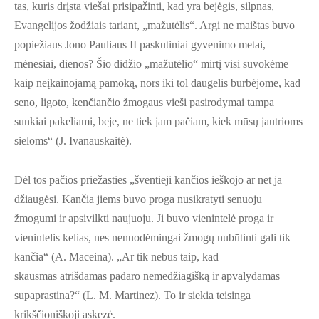
tas, kuris drįsta viešai prisipažinti, kad yra bejėgis, silpnas,
Evangelijos žodžiais tariant, „mažutėlis“. Argi ne maištas buvo
popiežiaus Jono Pauliaus II paskutiniai gyvenimo metai,
mėnesiai, dienos? Šio didžio „mažutėlio“ mirtį visi suvokėme
kaip neįkainojamą pamoką, nors iki tol daugelis burbėjome, kad
seno, ligoto, kenčiančio žmogaus vieši pasirodymai tampa
sunkiai pakeliami, beje, ne tiek jam pačiam, kiek mūsų jautrioms
sieloms“ (J. Ivanauskaitė).
Dėl tos pačios priežasties „šventieji kančios ieškojo ar net ja
džiaugėsi. Kančia jiems buvo proga nusikratyti senuoju
žmogumi ir apsivilkti naujuoju. Ji buvo vienintelė proga ir
vienintelis kelias, nes nenuodėmingai žmogų nubūtinti gali tik
kančia“ (A. Maceina). „Ar tik nebus taip, kad
skausmas atrišdamas padaro nemedžiagišką ir apvalydamas
supaprastina?“ (L. M. Martinez). To ir siekia teisinga
krikščioniškoji askezė.