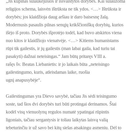
„Jis kupinas sulaukėjusios ir iššvaistytos dorybės. Kai sulaužoma
religijos schema, laisvėn ištrūksta ne tik ydos. <…> Ištrūksta ir
dorybės; jos klaidžioja daug aršiau ir daro baisesnę žalą.
Modernusis pasaulis pilnas senųjų krikščioniškų dorybių, kurios
išėjo iš proto. Dorybės išprotėjo todėl, kad buvo atskirtos viena
nuo kitos ir klaidžiojo vienatvėje. <…> Kitiems humanistams
rūpi tik gailestis, ir jų gailestis (man labai gaila, kad turiu tai
pasakyti) dažnai neteisingas.“ Jam būtų pritaręs VIII a.
rašęs šv. Beatas Liebanietis: ir jo laikais būta „neteisingo
gailestingumo, kuris, atleisdamas laike, ruošia
ugnį anapusybėje“.
Gailestingumas yra Dievo savybė, tačiau Jis sėdi teisingumo
soste, tad šios dvi dorybės turi būti protingai derinamos. Štai
kodėl visų vienuolynų regulos numatė ypatingai rūpintis
ligoniais, tačiau sergantysis ir toliau laikytas laisvą valią
tebeturinčiu ir už savo bei kitų sielas atsakingu asmeniu. Dėl to