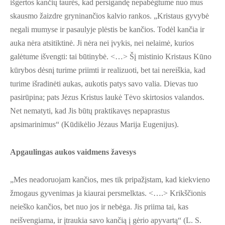
išgertos kančių taurės, kad persigandę nepabėgtume nuo mus
skausmo žaizdre gryninančios kalvio rankos. „Kristaus gyvybė
negali mumyse ir pasaulyje plėstis be kančios. Todėl kančia ir
auka nėra atsitiktinė. Ji nėra nei įvykis, nei nelaimė, kurios
galėtume išvengti: tai būtinybė. <…> Šį mistinio Kristaus Kūno
kūrybos dėsnį turime priimti ir realizuoti, bet tai nereiškia, kad
turime išradinėti aukas, aukotis patys savo valia. Dievas tuo
pasirūpina; pats Jėzus Kristus laukė Tėvo skirtosios valandos.
Net nematyti, kad Jis būtų praktikavęs nepaprastus
apsimarinimus“ (Kūdikėlio Jėzaus Marija Eugenijus).
Apgaulingas aukos vaidmens žavesys
„Mes neadoruojam kančios, mes tik pripažįstam, kad kiekvieno
žmogaus gyvenimas ja kiaurai persmelktas. <….> Krikščionis
neieško kančios, bet nuo jos ir nebėga. Jis priima tai, kas
neišvengiama, ir įtraukia savo kančią į gėrio apyvartą“ (L. S.