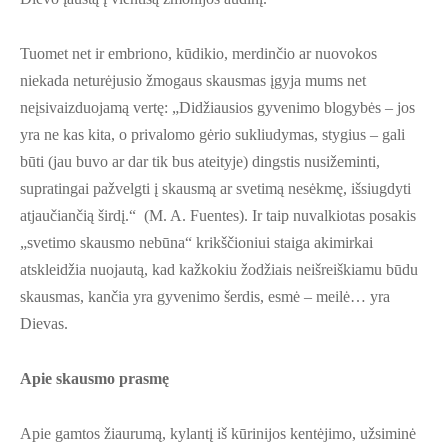
Tuomet net ir embriono, kūdikio, merdinčio ar nuovokos
niekada neturėjusio žmogaus skausmas įgyja mums net
neįsivaizduojamą vertę: „Didžiausios gyvenimo blogybės – jos
yra ne kas kita, o privalomo gėrio sukliudymas, stygius – gali
būti (jau buvo ar dar tik bus ateityje) dingstis nusižeminti,
supratingai pažvelgti į skausmą ar svetimą nesėkmę, išsiugdyti
atjaučiančią širdį.“ (M. A. Fuentes). Ir taip nuvalkiotas posakis
„svetimo skausmo nebūna“ krikščioniui staiga akimirkai
atskleidžia nuojautą, kad kažkokiu žodžiais neišreiškiamu būdu
skausmas, kančia yra gyvenimo šerdis, esmė – meilė… yra
Dievas.
Apie skausmo prasmę
Apie gamtos žiaurumą, kylantį iš kūrinijos kentėjimo, užsiminė