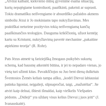
„Atvirai kalbant, kiekvieno mūsų gyvenime esama situacijų,
kurių nepajėgiame kontroliuoti, paaiškinti, pakeisti ar suprasti.
Tokiu dramatišku neišvengiamo ir absurdiško pažaidos akmens
simboliu Jėzui ir Jo mokiniams tapo nukryžiavimas. Mes
praktiškai neturime pozityvios tokią neišvengiamą kančią
paaiškinančios teologijos. Dauguma krikščionių, užuot kentėję
kartu su Kristumi, nukryžiavimą pavertė mechanine „pakaitine
atpirkimo teorija“ (R. Rohr).
Pats Jėzus atmetė tą fariziejišką žmogaus puikybės sukurtą
schemą, kad bausmę atkentėti būtina, ir jei to nepadaro vienas, jo
vietą turi užimti kitas. Pavaikščiojus su Juo bent dieną dulkėtais
Šventosios Žemės keliais tampa aišku, „kodėl Dievui labiausiai
patinka ligoniai, neįgalieji, silpnapročiai, taigi, „mažutėliai“. Jie
atviri kaip delnai, ištiesti išmaldai, kaip vieškelis Viešpaties
pėdoms. „Didieji“ yra uždarę visus kelius Dievui į juos įeiti“ (J.
Ivanauskaitė).