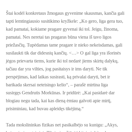
Štai kodėl konkretaus žmogaus gyvenime skausmas, kančia gali
tapti lemtingiausio susitikimo kryžkele: „Ko gero, liga gera tuo,
kad pamatai, kokiame pragare gyvenai iki tol. Jeigu, žinoma,
pamatai. Nes neretai tas pragaras būna viena iš tavo ligos
priežasčių. Tupėdamas tame pragare ir nieko nekeisdamas, gali
susilaukti tik dar didesnių kančių. <…> O gal liga yra išorinės
jėgos prievarta tiems, kurie iki tol nedarė jiems skirtų dalykų,
tačiau dar yra vilties, jog pasitaisys ir ims daryti. Ne tik
perspėjimas, kad laikas susirasti, ką privalai daryti, bet ir
barikada skersai neteisingo kelio“, – parašė mirtina liga
susirgęs Gendrutis Morkūnas. Ir pridūrė: „Kai pasidarė dar
blogiau negu tada, kai kas dieną ėmiau galvoti apie mirtį,
prisiminiau, kad buvau apleidęs tikėjimą.“
Tada mokslininkas fizikas net pasikalbėjo su kunigu: „Akys,