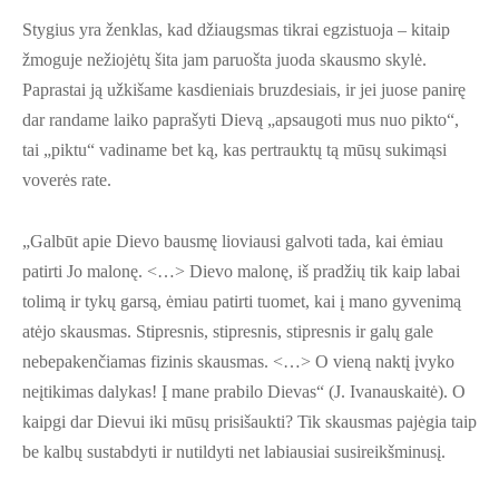
Stygius yra ženklas, kad džiaugsmas tikrai egzistuoja – kitaip
žmoguje nežiojėtų šita jam paruošta juoda skausmo skylė.
Paprastai ją užkišame kasdieniais bruzdesiais, ir jei juose panirę
dar randame laiko paprašyti Dievą „apsaugoti mus nuo pikto“,
tai „piktu“ vadiname bet ką, kas pertrauktų tą mūsų sukimąsi
voverės rate.
„Galbūt apie Dievo bausmę lioviausi galvoti tada, kai ėmiau
patirti Jo malonę. <…> Dievo malonę, iš pradžių tik kaip labai
tolimą ir tykų garsą, ėmiau patirti tuomet, kai į mano gyvenimą
atėjo skausmas. Stipresnis, stipresnis, stipresnis ir galų gale
nebepakenčiamas fizinis skausmas. <…> O vieną naktį įvyko
neįtikimas dalykas! Į mane prabilo Dievas“ (J. Ivanauskaitė). O
kaipgi dar Dievui iki mūsų prisišaukti? Tik skausmas pajėgia taip
be kalbų sustabdyti ir nutildyti net labiausiai susireikšminusį.