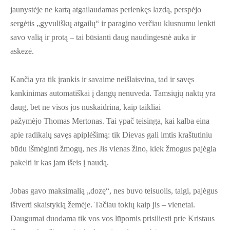
jaunystėje ne kartą atgailaudamas perlenkęs lazdą, perspėjo
sergėtis „gyvuliškų atgailų“ ir paragino verčiau klusnumu lenkti
savo valią ir protą – tai būsianti daug naudingesnė auka ir
askezė.
Kančia yra tik įrankis ir savaime neišlaisvina, tad ir savęs
kankinimas automatiškai į dangų nenuveda. Tamsiųjų naktų yra
daug, bet ne visos jos nuskaidrina, kaip taikliai
pažymėjo Thomas Mertonas. Tai ypač teisinga, kai kalba eina
apie radikalų savęs apiplėšimą: tik Dievas gali imtis kraštutiniu
būdu išmėginti žmogų, nes Jis vienas žino, kiek žmogus pajėgia
pakelti ir kas jam išeis į naudą.
Jobas gavo maksimalią „dozę“, nes buvo teisuolis, taigi, pajėgus
ištverti skaistyklą žemėje. Tačiau tokių kaip jis – vienetai.
Daugumai duodama tik vos vos lūpomis prisiliesti prie Kristaus