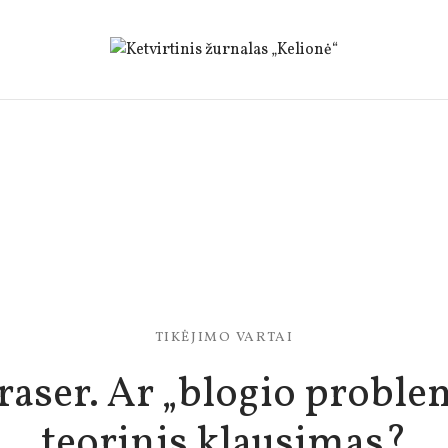
TIKĖJIMO VARTAI
raser. Ar „blogio proble
teorinis klausimas?