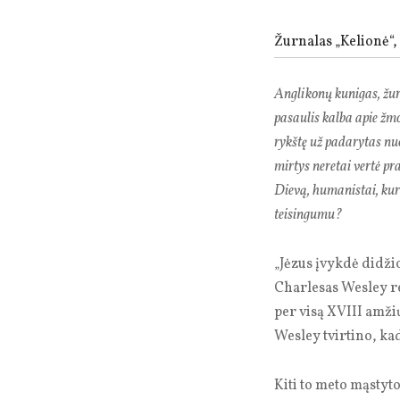
Žurnalas „Kelionė“, 
Anglikonų kunigas, žurn
pasaulis kalba apie žm
rykštę už padarytas n
mirtys neretai vertė pr
Dievą, humanistai, kur
teisingumu?
„Jėzus įvykdė didžio
Charlesas Wesley re
per visą XVIII amži
Wesley tvirtino, ka
Kiti to meto mąstyto