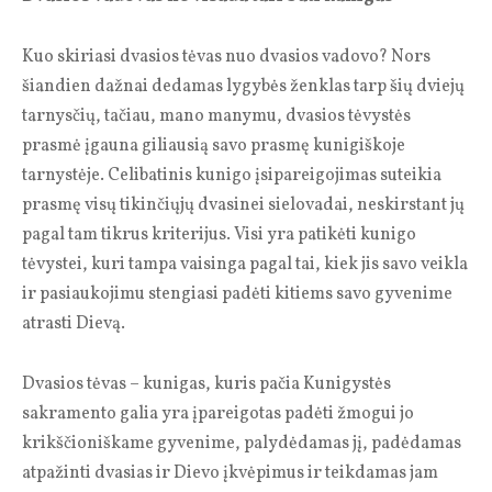
Kuo skiriasi dvasios tėvas nuo dvasios vadovo? Nors
šiandien dažnai dedamas lygybės ženklas tarp šių dviejų
tarnysčių, tačiau, mano manymu, dvasios tėvystės
prasmė įgauna giliausią savo prasmę kunigiškoje
tarnystėje. Celibatinis kunigo įsipareigojimas suteikia
prasmę visų tikinčiųjų dvasinei sielovadai, neskirstant jų
pagal tam tikrus kriterijus. Visi yra patikėti kunigo
tėvystei, kuri tampa vaisinga pagal tai, kiek jis savo veikla
ir pasiaukojimu stengiasi padėti kitiems savo gyvenime
atrasti Dievą.
Dvasios tėvas – kunigas, kuris pačia Kunigystės
sakramento galia yra įpareigotas padėti žmogui jo
krikščioniškame gyvenime, palydėdamas jį, padėdamas
atpažinti dvasias ir Dievo įkvėpimus ir teikdamas jam