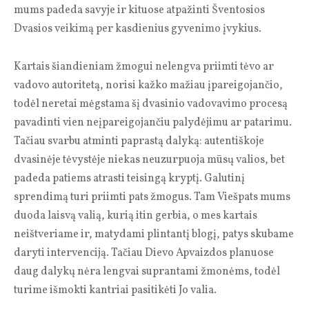
mums padeda savyje ir kituose atpažinti Šventosios
Dvasios veikimą per kasdienius gyvenimo įvykius.
Kartais šiandieniam žmogui nelengva priimti tėvo ar
vadovo autoritetą, norisi kažko mažiau įpareigojančio,
todėl neretai mėgstama šį dvasinio vadovavimo procesą
pavadinti vien neįpareigojančiu palydėjimu ar patarimu.
Tačiau svarbu atminti paprastą dalyką: autentiškoje
dvasinėje tėvystėje niekas neuzurpuoja mūsų valios, bet
padeda patiems atrasti teisingą kryptį. Galutinį
sprendimą turi priimti pats žmogus. Tam Viešpats mums
duoda laisvą valią, kurią itin gerbia, o mes kartais
neištveriame ir, matydami plintantį blogį, patys skubame
daryti intervenciją. Tačiau Dievo Apvaizdos planuose
daug dalykų nėra lengvai suprantami žmonėms, todėl
turime išmokti kantriai pasitikėti Jo valia.