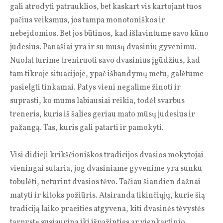
gali atrodyti patrauklios, bet kaskart vis kartojant tuos
pačius veiksmus, jos tampa monotoniškos ir
nebeįdomios. Bet jos būtinos, kad išlavintume savo kūno
judesius. Panašiai yra ir su mūsų dvasiniu gyvenimu.
Nuolat turime treniruoti savo dvasinius įgūdžius, kad
tam tikroje situacijoje, ypač išbandymų metu, galėtume
pasielgti tinkamai. Patys vieni negalime žinoti ir
suprasti, ko mums labiausiai reikia, todėl svarbus
treneris, kuris iš šalies geriau mato mūsų judesius ir
pažangą. Tas, kuris gali patarti ir pamokyti.
Visi didieji krikščioniškos tradicijos dvasios mokytojai
vieningai sutaria, jog dvasiniame gyvenime yra sunku
tobulėti, neturint dvasios tėvo. Tačiau šiandien dažnai
matyti ir kitoks požiūris. Atsiranda tikinčiųjų, kurie šią
tradiciją laiko praeities atgyvena, kiti dvasinės tėvystės
tarnystę susiaurina iki išpažinties ar vienkartinio