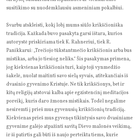
susitikimo su nuodėmklausiu asmeniniam pokalbiui.
Svarbu atskleisti, kokį lobį mums siūlo krikščioniška
tradicija. Kažkada buvo pasakyta garsi ištara, kurios
autorystė priskiriama tiek K. Rahneriui, tiek R.
Panikkarui: „Trečiojo tūks­tant­me­čio krikščionis arba bus
mistikas, arba jo tiesiog neliks.“ Šis pasakymas primena,
jog kiekvienas krikščionis turi, kaip toji vynmedžio
šakelė, nuolat maitinti savo sielą syvais, atitekančiais iš
dvasinio gyvenimo Kristuje. Ne tik krikščionys, bet ir
kitų religijų atstovai kalba apie egzistencinį meditacijos
poreikį, kuris daro žmones mistikais. Todėl negalime
nesiremti į prieš mus gyvenusių krikščionių tradiciją.
Kiekvienas prieš mus gyvenęs tikintysis savo dvasiniame
gyvenime galėjo atpažinti savitą Dievo malonės veikimą,
ir ši patirtis gali būti iš naujo perteikta tiems, kurie