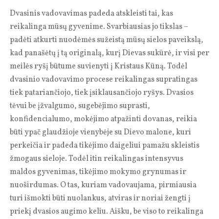
Dvasinis vadovavimas padeda atskleisti tai, kas
reikalinga mūsų gyvenime. Svarbiausias jo tikslas –
padėti atkurti nuodėmės sužeistą mūsų sielos paveikslą,
kad panašėtų į tą originalą, kurį Dievas sukūrė, ir visi per
meilės ryšį būtume suvienyti į Kristaus Kūną. Todėl
dvasinio vadovavimo procese reikalingas supratingas
tiek patariančiojo, tiek įsiklausančiojo ryšys. Dvasios
tėvui be įžvalgumo, sugebėjimo suprasti,
konfidencialumo, mokėjimo atpažinti dovanas, reikia
būti ypač glaudžioje vienybėje su Dievo malone, kuri
perkeičia ir padeda tikėjimo daigeliui pamažu skleistis
žmogaus sieloje. Todėl itin reikalingas intensyvus
maldos gyvenimas, tikėjimo mokymo grynumas ir
nuoširdumas. O tas, kuriam vadovaujama, pirmiausia
turi išmokti būti nuolankus, atviras ir noriai žengti į
priekį dvasios augimo keliu. Aišku, be viso to reikalinga