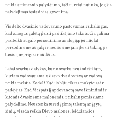
reikia artimesnio palydėjimo, tačiau retai nutinka, jog šis
palydėjimas tęsiasi visą gyvenimą.
Vis dėlto dvasinio vadovavimo pastovumas reikalingas,
kad žmogus galėtų įleisti pasitikėjimo šaknis. Čia galima
pasitelkti augalo persodinimo analogiją: jei nuolat
persodinsime augalą ir neduosime jam įleisti šaknų, jis
tiesiog neprigis ir nudžius.
Labai svarbus dalykas, kurio svarbu neužmiršti tam,
kuriam vadovaujama: už savo dvasios tėvą ar vadovą
reikia melstis. Kodėl? Kad jis būtų tikras mokytojas ir
padėjėjas. Kad Viešpats jį apdovanotų savo išmintimi ir
kitomis dvasinėmis malonėmis, reikalingomis šiame
palydėjime. Neužtenka turėti įgimtų talentų ar įgytų
žinių, visada reikia Dievo malonės, leidžiančios