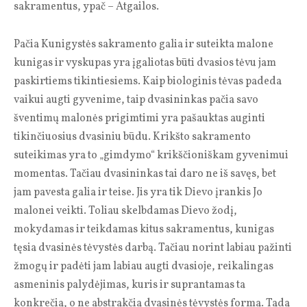
sakramentus, ypač – Atgailos.
Pačia Kunigystės sak­ra­men­to galia ir suteikta malone
kunigas ir vyskupas yra įgaliotas būti dvasios tėvu jam
paskirtiems tikintiesiems. Kaip biologinis tėvas padeda
vaikui augti gyvenime, taip dvasininkas pačia savo
šventimų malonės prigimtimi yra pašauktas auginti
tikinčiuosius dvasiniu būdu. Krikšto sakramento
suteikimas yra to „gimdymo“ krikščioniškam gyvenimui
momentas. Tačiau dvasininkas tai daro ne iš savęs, bet
jam pavesta galia ir teise. Jis yra tik Dievo įrankis Jo
malonei veikti. Toliau skelbdamas Dievo žodį,
mokydamas ir teikdamas kitus sakramentus, kunigas
tęsia dvasinės tėvystės darbą. Tačiau norint labiau pažinti
žmogų ir padėti jam labiau augti dvasioje, reikalingas
asmeninis palydėjimas, kuris ir suprantamas ta
konkrečia, o ne abstrakčia dvasinės tėvystės forma. Tada