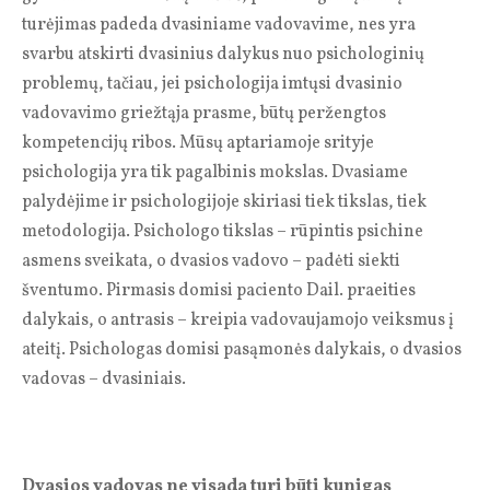
turėjimas padeda dvasiniame vadovavime, nes yra
svarbu atskirti dvasinius dalykus nuo psichologinių
problemų, tačiau, jei psichologija imtųsi dvasinio
vadovavimo griežtąja prasme, būtų peržengtos
kompetencijų ribos. Mūsų aptariamoje srityje
psichologija yra tik pagalbinis mokslas. Dvasiame
palydėjime ir psichologijoje skiriasi tiek tikslas, tiek
metodologija. Psichologo tikslas – rūpintis psichine
asmens sveikata, o dvasios vadovo – padėti siekti
šventumo. Pirmasis domisi paciento Dail. praeities
dalykais, o antrasis – kreipia vadovaujamojo veiksmus į
ateitį. Psichologas domisi pasąmonės dalykais, o dvasios
vadovas – dvasiniais.
Dvasios vadovas ne visada turi būti kunigas