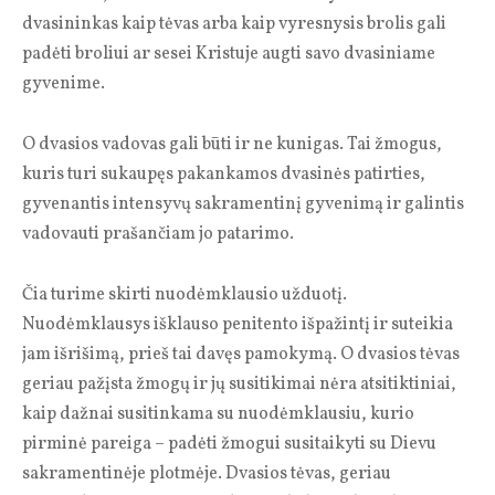
dvasininkas kaip tėvas arba kaip vyresnysis brolis gali
padėti broliui ar sesei Kristuje augti savo dvasiniame
gyvenime.
O dvasios vadovas gali būti ir ne kunigas. Tai žmogus,
kuris turi sukaupęs pakankamos dvasinės patirties,
gyvenantis intensyvų sakramentinį gyvenimą ir galintis
vadovauti prašančiam jo patarimo.
Čia turime skirti nuodėmklausio užduotį.
Nuodėmklausys išklauso penitento išpažintį ir suteikia
jam išrišimą, prieš tai davęs pamokymą. O dvasios tėvas
geriau pažįsta žmogų ir jų susitikimai nėra atsitiktiniai,
kaip dažnai susitinkama su nuodėmklausiu, kurio
pirminė pareiga – padėti žmogui susitaikyti su Dievu
sakramentinėje plotmėje. Dvasios tėvas, geriau