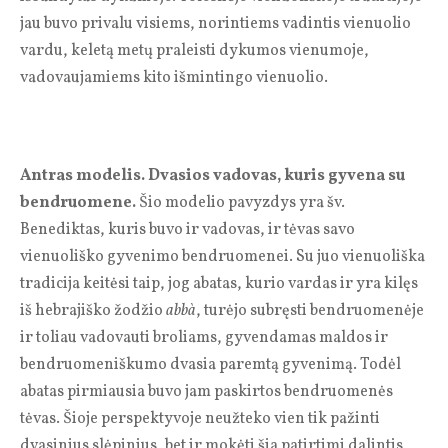
jau buvo privalu visiems, norintiems vadintis vienuolio
vardu, keletą metų praleisti dykumos vienumoje,
vadovaujamiems kito išmintingo vienuolio.
Antras modelis. Dvasios vadovas, kuris gyvena su
bendruomene.
Šio modelio pavyzdys yra šv.
Benediktas, kuris buvo ir vadovas, ir tėvas savo
vienuoliško gyvenimo bendruomenei. Su juo vienuoliška
tradicija keitėsi taip, jog abatas, kurio vardas ir yra kilęs
iš hebrajiško žodžio
abbà
, turėjo subręsti bendruomenėje
ir toliau vadovauti broliams, gyvendamas maldos ir
bendruomeniškumo dvasia paremtą gyvenimą. Todėl
abatas pirmiausia buvo jam paskirtos bendruomenės
tėvas. Šioje perspektyvoje neužteko vien tik pažinti
dvasinius slėpinius, bet ir mokėti šia patirtimi dalintis