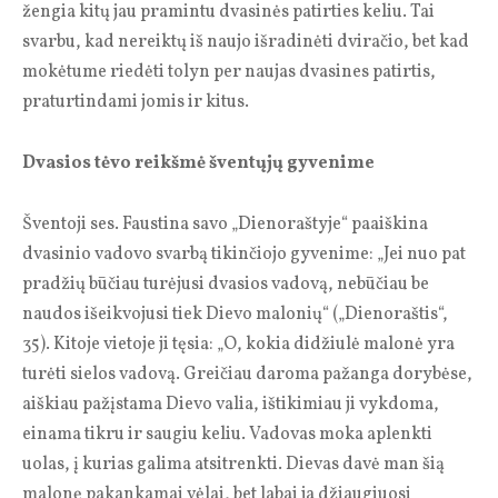
žengia kitų jau pramintu dvasinės patirties keliu. Tai
svarbu, kad nereiktų iš naujo išradinėti dviračio, bet kad
mokėtume riedėti tolyn per naujas dvasines patirtis,
praturtindami jomis ir kitus.
Dvasios tėvo reikšmė šventųjų gyvenime
Šventoji ses. Faustina savo „Dienoraštyje“ paaiškina
dvasinio vadovo svarbą tikinčiojo gyvenime: „Jei nuo pat
pradžių būčiau turėjusi dvasios vadovą, nebūčiau be
naudos išeikvojusi tiek Dievo malonių“ („Dienoraštis“,
35). Kitoje vietoje ji tęsia: „O, kokia didžiulė malonė yra
turėti sielos vadovą. Greičiau daroma pažanga dorybėse,
aiškiau pažįstama Dievo valia, ištikimiau ji vykdoma,
einama tikru ir saugiu keliu. Vadovas moka aplenkti
uolas, į kurias galima atsitrenkti. Dievas davė man šią
malonę pakankamai vėlai, bet labai ja džiaugiuosi