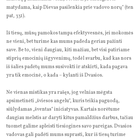
matydama, kaip Dievas pasilenkia prie vadovo norų“ (ten
pat, 331).
Iš tiesų, mūsų pamokos tampa efektyvesnės, jei mokomės
ne vieni, bet turime kas mums padeda geriau pažinti
save. Be to, vieni daugiau, kiti mažiau, bet visi patiriame
stip­rių emocinių išgyvenimų, todėl svarbu, kad kas nors
iš šalies padėtų mums susivokti ir atskirti, kada pagava
yra tik emocinė, o kada – kylanti iš Dvasios.
Ne vienas mistikas yra rašęs, jog velnias mėgsta
apsimetinėti „šviesos angelu“, kuris teikia paguodą,
siūlydamas „šventas“ iniciatyvas. Kartais norėtume
daugiau melstis ar daryti kitus pamaldžius darbus, tačiau
tuomet galime apleisti tiesiogines savo pareigas. Dvasios
vadovas gali padėti mums suprasti, kur iš tiesų turime