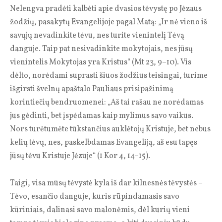
Nelengva pradėti kalbėti apie dvasios tėvystę po Jėzaus
žodžių, pasakytų Evangelijoje pagal Matą: „Ir nė vieno iš
savųjų nevadinkite tėvu, nes turite vienintelį Tėvą
danguje. Taip pat nesivadinkite mokytojais, nes jūsų
vienintelis Mokytojas yra Kristus“ (Mt 23, 9–10). Vis
dėlto, norėdami suprasti šiuos žodžius teisingai, turime
išgirsti švelnų apaštalo Pauliaus prisipažinimą
korintiečių bendruomenei: „Aš tai rašau ne norėdamas
jus gėdinti, bet įspėdamas kaip mylimus savo vaikus.
Nors turėtumėte tūkstančius auklėtojų Kristuje, bet nebus
kelių tėvų, nes, paskelbdamas Evangeliją, aš esu tapęs
jūsų tėvu Kristuje Jėzuje“ (1 Kor 4, 14–15).
Taigi, visa mūsų tėvystė kyla iš dar kilnesnės tėvystės –
Tėvo, esančio danguje, kuris rūpindamasis savo
kūriniais, dalinasi savo malonėmis, dėl kurių vieni