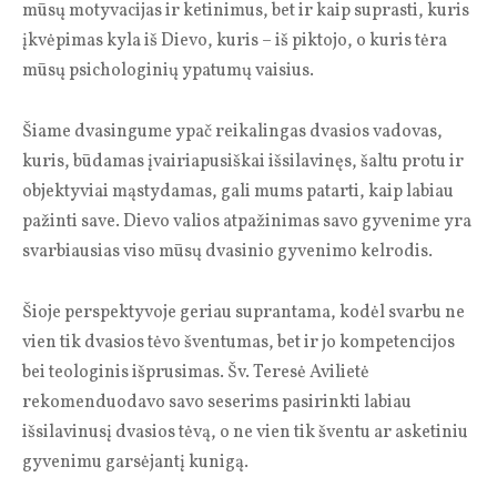
mūsų motyvacijas ir ketinimus, bet ir kaip suprasti, kuris
įkvėpimas kyla iš Dievo, kuris – iš piktojo, o kuris tėra
mūsų psichologinių ypatumų vaisius.
Šiame dvasingume ypač reikalingas dvasios vadovas,
kuris, būdamas įvairiapusiškai išsilavinęs, šaltu protu ir
objektyviai mąstydamas, gali mums patarti, kaip labiau
pažinti save. Dievo valios atpažinimas savo gyvenime yra
svarbiausias viso mūsų dvasinio gyvenimo kelrodis.
Šioje perspektyvoje ge­riau suprantama, kodėl svarbu ne
vien tik dvasios tėvo šventumas, bet ir jo kompetencijos
bei teologinis išprusimas. Šv. Teresė Avilietė
rekomenduodavo savo seserims pasirinkti labiau
išsilavinusį dvasios tėvą, o ne vien tik šventu ar asketiniu
gyvenimu garsėjantį kunigą.