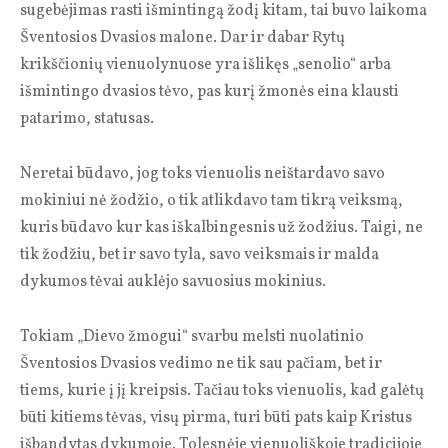
sugebėjimas rasti išmintingą žodį kitam, tai buvo laikoma
Šventosios Dvasios malone. Dar ir dabar Rytų
krikščionių vienuolynuose yra išlikęs „senolio“ arba
išmintingo dvasios tėvo, pas kurį žmonės eina klausti
patarimo, statusas.
Neretai būdavo, jog toks vienuolis neištardavo savo
mokiniui nė žodžio, o tik atlikdavo tam tikrą veiksmą,
kuris būdavo kur kas iškalbingesnis už žodžius. Taigi, ne
tik žodžiu, bet ir savo tyla, savo veiksmais ir malda
dykumos tėvai auklėjo savuosius mokinius.
Tokiam „Dievo žmogui“ svarbu melsti nuolatinio
Šventosios Dvasios vedimo ne tik sau pačiam, bet ir
tiems, kurie į jį kreipsis. Tačiau toks vienuolis, kad galėtų
būti kitiems tėvas, visų pirma, turi būti pats kaip Kristus
išbandytas dykumoje. Tolesnėje vienuoliškoje tradicijoje