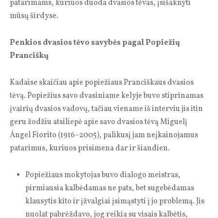
patarimams, kuriuos duoda dvasios tėvas, įsišaknyti
mūsų širdyse.
Penkios dvasios tėvo savybės pagal Popiežių
Pranciškų
Kadaise skaičiau apie popiežiaus Pranciškaus dvasios
tėvą. Popiežius savo dvasiniame kelyje buvo stiprinamas
įvairių dvasios vadovų, tačiau viename iš interviu jis itin
geru žodžiu atsiliepė apie savo dvasios tėvą Miguelį
Ángel Fiorito (1916–2005), palikusį jam neįkainojamus
patarimus, kuriuos prisimena dar ir šiandien.
Popiežiaus mokytojas buvo dialogo meistras,
pirmiausia kalbėdamas ne pats, bet sugebėdamas
klausytis kito ir įžvalgiai įsimąstyti į jo problemą. Jis
nuolat pabrėždavo, jog reikia su visais kalbėtis,