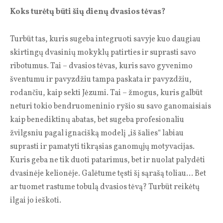
Koks turėtų būti šių dienų dvasios tėvas?
Turbūt tas, kuris sugeba integruoti savyje kuo daugiau
skirtingų dvasinių mokyklų patirties ir suprasti savo
ribotumus. Tai – dvasios tėvas, kuris savo gyvenimo
šventumu ir pavyzdžiu tampa paskata ir pavyzdžiu,
rodančiu, kaip sekti Jėzumi. Tai – žmogus, kuris galbūt
neturi tokio bendruomeninio ryšio su savo ganomaisiais
kaip benediktinų abatas, bet sugeba profesionaliu
žvilgsniu pagal ignacišką modelį „iš šalies“ labiau
suprasti ir pamatyti tikrąsias ganomųjų motyvacijas.
Kuris geba ne tik duoti patarimus, bet ir nuolat palydėti
dvasinėje kelionėje. Galėtume tęsti šį sąrašą toliau… Bet
ar tuomet rastume tobulą dvasios tėvą? Turbūt reikėtų
ilgai jo ieškoti.