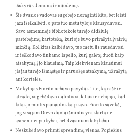
išskyrus demoną ir nuodėmę.
Šis dvasios vadovas sugebėjo neraginti kito, bet leisti
jam išsikalbėti, o pats tuo metu tyloje klausydavosi.
Savo asmeninėje bibliotekoje turėjo didžiulę
pastebėjimų kartoteką, kurioje buvo prirašyta įvairių
minčių. Kol kitas kalbėdavo, tuo metu jis rausdavosi
ir ieškodavo tinkamo lapelio, kurį galėtų duoti kaip
atsakymą į jo klausimą. Taip kiekvienam klausimui
jis jau turėjo išmąstęs ir paruošęs atsakymą, užrašytą
ant kortelės.
Mokytojas Fiorito nebuvo pavydus. Tuo, ką rašė ir
atrado, sugebėdavo dalintis su kitais ir nebijojo, kad
kitas jo mintis panaudos kaip savo. Fiorito suvokė,
jog visa jam Dievo duota išmintis yra skirta ne
asmeninei puikybei, bet dvasiniam kitų labui.
Neskubėdavo priimti sprendimų vienas. Popiežius