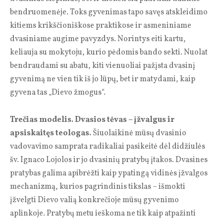
bendruomenėje. Toks gyvenimas tapo savęs atskleidimo
kitiems krikščioniškose praktikose ir asmeniniame
dvasiniame augime pavyzdys. Norintys eiti kartu,
keliauja su mokytoju, kurio pėdomis bando sekti. Nuolat
bendraudami su abatu, kiti vienuoliai pažįsta dvasinį
gyvenimą ne vien tik iš jo lūpų, bet ir matydami, kaip
gyvena tas „Dievo žmogus“.
Trečias modelis. Dvasios tėvas – įžvalgus ir
apsiskaitęs teologas.
Šiuolaikinė mūsų dvasinio
vadovavimo samprata radikaliai pasikeitė dėl didžiulės
šv. Ignaco Lojolos ir jo dvasinių pratybų įtakos. Dvasines
pratybas galima apibrėžti kaip ypatingą vidinės įžvalgos
mechanizmą, kurios pagrindinis tikslas – išmokti
įžvelgti Dievo valią konkrečioje mūsų gyvenimo
aplinkoje. Pratybų metu ieškoma ne tik kaip atpažinti