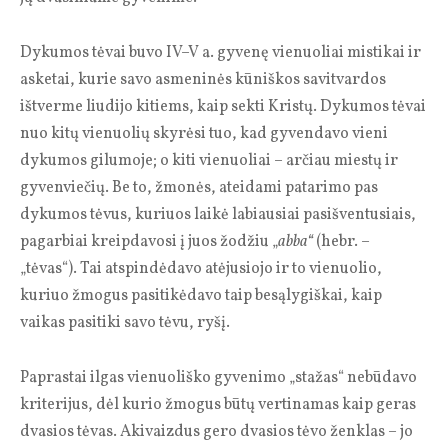
Dykumos tėvai buvo IV–V a. gyvenę vienuoliai mistikai ir
asketai, kurie savo asmeninės kūniškos savitvardos
ištverme liudijo kitiems, kaip sekti Kristų. Dykumos tėvai
nuo kitų vienuolių skyrėsi tuo, kad gyvendavo vieni
dykumos gilumoje; o kiti vienuoliai – arčiau miestų ir
gyvenviečių. Be to, žmonės, ateidami patarimo pas
dykumos tėvus, kuriuos laikė labiausiai pasišventusiais,
pagarbiai kreipdavosi į juos žodžiu „
abba“
(hebr. –
„tėvas“). Tai atspindėdavo atėjusiojo ir to vienuolio,
kuriuo žmogus pasitikėdavo taip besąlygiškai, kaip
vaikas pasitiki savo tėvu, ryšį.
Paprastai ilgas vienuoliško gyvenimo „stažas“ nebūdavo
kriterijus, dėl kurio žmogus būtų vertinamas kaip geras
dvasios tėvas. Akivaizdus gero dvasios tėvo ženklas – jo