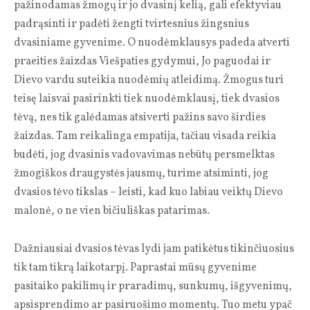
pažinodamas žmogų ir jo dvasinį kelią, gali efektyviau
padrąsinti ir padėti žengti tvirtesnius žingsnius
dvasiniame gyvenime. O nuodėmklausys padeda atverti
praeities žaizdas Viešpaties gydymui, Jo paguodai ir
Dievo vardu suteikia nuodėmių atleidimą. Žmogus turi
teisę laisvai pasirinkti tiek nuodėmklausį, tiek dvasios
tėvą, nes tik galėdamas atsiverti pažins savo širdies
žaizdas. Tam reikalinga empatija, tačiau visada reikia
budėti, jog dvasinis vadovavimas nebūtų persmelktas
žmogiškos draugystės jausmų, turime atsiminti, jog
dvasios tėvo tikslas – leisti, kad kuo labiau veiktų Dievo
malonė, o ne vien bičiuliškas patarimas.
Dažniausiai dvasios tėvas lydi jam patikėtus tikinčiuosius
tik tam tikrą laikotarpį. Paprastai mūsų gyvenime
pasitaiko pakilimų ir praradimų, sunkumų, išgyvenimų,
apsisprendimo ar pasiruošimo momentų. Tuo metu ypač