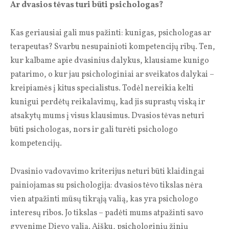
Ar dvasios tėvas turi būti psichologas?
Kas geriausiai gali mus pažinti: kunigas, psichologas ar
terapeutas? Svarbu nesupainioti kompetencijų ribų. Ten,
kur kalbame apie dvasinius dalykus, klausiame kunigo
patarimo, o kur jau psichologiniai ar sveikatos dalykai –
kreipiamės į kitus specialistus. Todėl nereikia kelti
kunigui perdėtų reikalavimų, kad jis suprastų viską ir
atsakytų mums į visus klausimus. Dvasios tėvas neturi
būti psichologas, nors ir gali turėti psichologo
kompetencijų.
Dvasinio vadovavimo kriterijus neturi būti klaidingai
painiojamas su psichologija: dvasios tėvo tikslas nėra
vien atpažinti mūsų tikrąją valią, kas yra psichologo
interesų ribos. Jo tikslas – padėti mums atpažinti savo
gyvenime Dievo valią. Aišku, psichologinių žinių