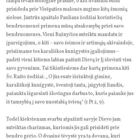
tampa tėvais biologine prasme, o kiti dvasiniu būdu
prisideda prie Viešpaties malonės augimo kitų žmonių
sielose. Jautrūs apaštalo Pauliaus žodžiai korintiečių
bendruomenei primena mūsų atsakomybę prieš savo
bendruomenes. Vieni Bažnyčios suteiktu mandatu ir
įpareigojimu, o kiti – savo šeimos ir artimųjų akivaizdoje,
prisiimame tos karališkos kunigystės įgaliojimus –
padėti vieni kitiems labiau pažinti Dievą ir Jį šlovinti visu
savo gyvenimu. Tai tikintiesiems dar kartą primena kiti
Šv. Rašto žodžiai: „ O jūs esate išrinktoji giminė,
karališkoji kunigystė, šventoji tauta, įsigytoji liaudis,
pašaukta išgarsinti šlovingus darbus to, kuris pašaukė jus
iš tamsybių į savo nuostabią šviesą“ (1 Pt 2, 9).
Todėl kiekvienam svarbu atpažinti savyje Dievo jam
suteiktas charizmas, kuriomis jis gali prisidėti prie
bendro gėrio. O dvasinė tėvystė yra ta dovana, kuri