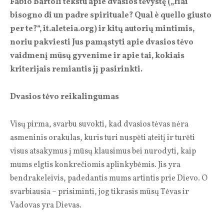
Fabio Bartoli tekstu apie dvasios tėvystę („Hai
bisogno di un padre spirituale? Qual è quello giusto
per te?“, it.aleteia.org) ir kitų autorių mintimis,
noriu pakviesti Jus pamąstyti apie dvasios tėvo
vaidmenį mūsų gyvenime ir apie tai, kokiais
kriterijais remiantis jį pasirinkti.
Dvasios tėvo reikalingumas
Visų pirma, svarbu suvokti, kad dvasios tėvas nėra
asmeninis orakulas, kuris turi nuspėti ateitį ir turėti
visus atsakymus į mūsų klausimus bei nurodyti, kaip
mums elgtis konkrečiomis aplinkybėmis. Jis yra
bendrakeleivis, padedantis mums artintis prie Dievo. O
svarbiausia – prisiminti, jog tikrasis mūsų Tėvas ir
Vadovas yra Dievas.