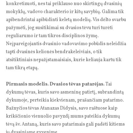
konkretizuoti, nes tai priklauso nuo skirtingų dvasinių
mokyklų, vadovo charakterio ir kitų savybių. Galima tik
apibendrintai apibūdinti keletą modelių. Vis dėlto svarbu
pažymėti, jog susitikimai su dvasios tėvu turi turėti
reguliarumo ir tam tikros disciplinos žymę.
Neįpareigojantis dvasinio vadovavimo pobūdis neleidžia
tapti dvasinės kelionės bendrakeleiviais, o tik
atsitiktiniais nepažįstamaisiais, kurie keliauja kartu tik
tam tikrą etapą.
Pirmasis modelis. Dvasios tėvas patarėjas.
Tai
dykumų tėvas, kuris savo asmeninę patirtį, subrandintą
dykumoje, perteikia kiekvienam, prašančiam patarimo.
Bažnyčios tėvas Atanazas Didysis, savo raštuose kaip
krikščionio vienuolio pavyzdį mums pateikia dykumų
tėvą šv. Antaną, kuris savo patarimais gali padėti kitiems
jų dvasiniame gyvenime.