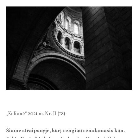
„Kelionė“ 2021 m. Nr. II (18)
Šiame straipsnyje, kurį rengiau remdamasis kun.