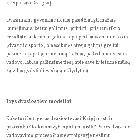
kreipti savo žvilgsnį.
Dvasiniame gyvenime norisi pasidžiaugti mažais
laimėjimais, bet tai gali mus „pririšti“ prie tam tikro
rezultato siekimo ir galime tapti priklausomi nuo tokio
„dvasinio sporto“, o nesėkmės atveju galime greitai
pasinerti į apatiją ir nerimą. Tačiau, padedami dvasios
vadovo, labiau pažinsime tiesą apie save ir leisime mūsų
žaizdas gydyti dieviškajam Gydytojui.
Trys dvasios tėvo modeliai
Koks turi būti geras dvasios tėvas? Kaip jį rasti ir
pasirinkti? Kokias savybes jis turi turėti? Paties dvasinio
vadovavimo proceso šiame straipsnyje nesiimu