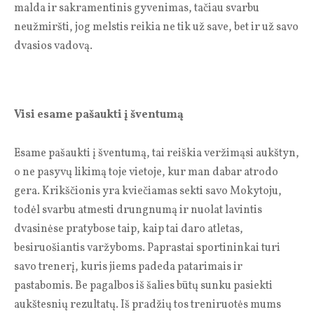
malda ir sakramentinis gyvenimas, tačiau svarbu
neužmiršti, jog melstis reikia ne tik už save, bet ir už savo
dvasios vadovą.
Visi esame pašaukti į šventumą
Esame pašaukti į šventumą, tai reiškia veržimąsi aukštyn,
o ne pasyvų likimą toje vietoje, kur man dabar atrodo
gera. Krikščionis yra kviečiamas sekti savo Mokytoju,
todėl svarbu atmesti drungnumą ir nuolat lavintis
dvasinėse pratybose taip, kaip tai daro atletas,
besiruošiantis varžyboms. Paprastai sportininkai turi
savo trenerį, kuris jiems padeda patarimais ir
pastabomis. Be pagalbos iš šalies būtų sunku pasiekti
aukštesnių rezultatų. Iš pradžių tos treniruotės mums