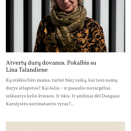
Atvertų durų dovanos. Pokalbis su
Lina Talandiene
Ką reiškia būti mama, turint būrį vaikų, kai tavo namų
durys atlapotos? Kai šalia – ir pasaulio nuvargėliai,
ieškantys kelio švieson. Ir ūkis. Ir amžinai dėl Dangaus
Karalystės nerimstantis vyras?..