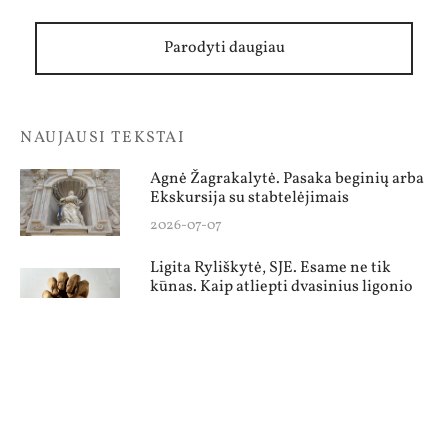
Parodyti daugiau
NAUJAUSI TEKSTAI
Agnė Žagrakalytė. Pasaka beginių arba
Ekskursija su stabtelėjimais
2026-07-07
Ligita Ryliškytė, SJE. Esame ne tik
kūnas. Kaip atliepti dvasinius ligonio
poreikius?
2026-07-01
Renata Šerelytė. Vasaros šviesokaita.
Keletas puslapių iš vaikystės knygos
2026-06-29