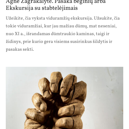
Agnė Žagrakalytė. Pasaka beginių arba
Ekskursija su stabtelėjimais
Užeikite, čia vyksta viduramžių ekskursija. Užsukite, čia
tokie viduramžiai, kur jau mažiau dūmų, mat neseniai,
nuo XI a., išrandamas dūmtraukio kaminas, taigi ir
židinys, prie kurio gera visiems susirinkus šildytis ir
pasakas sekti.