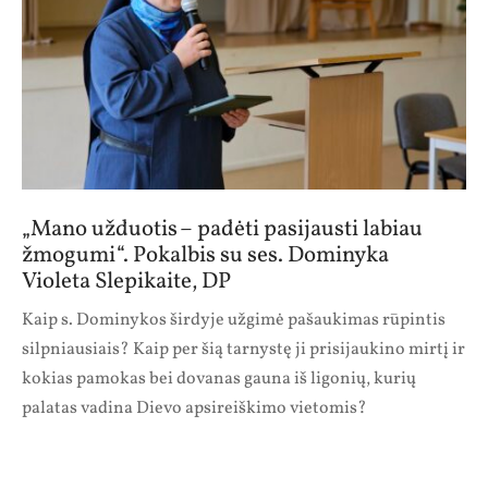
„Mano užduotis – padėti pasijausti labiau
žmogumi“. Pokalbis su ses. Dominyka
Violeta Slepikaite, DP
Kaip s. Dominykos širdyje užgimė pašaukimas rūpintis
silpniausiais? Kaip per šią tarnystę ji prisijaukino mirtį ir
kokias pamokas bei dovanas gauna iš ligonių, kurių
palatas vadina Dievo apsireiškimo vietomis?