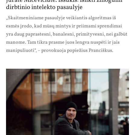
Jūratė Micevičiūtė. Iššūkis: išlikti žmogumi
dirbtinio intelekto pasaulyje
„Skaitmeniniame pasaulyje veikiantis algoritmas iš
esmės įrodo, kad mūsų mintys ir priimami sprendimai
yra daug paprastesni, banalesni, primityvesni, nei galbūt
manome. Tam tikra prasme juos lengva nuspėti ir jais
manipuliuoti“, – provokuoja popiežius Pranciškus.