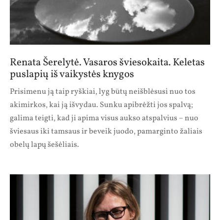
Renata Šerelytė. Vasaros šviesokaita. Keletas
puslapių iš vaikystės knygos
Prisimenu ją taip ryškiai, lyg būtų neišblėsusi nuo tos
akimirkos, kai ją išvydau. Sunku apibrėžti jos spalvą;
galima teigti, kad ji apima visus aukso atspalvius – nuo
šviesaus iki tamsaus ir beveik juodo, pamarginto žaliais
obelų lapų šešėliais.