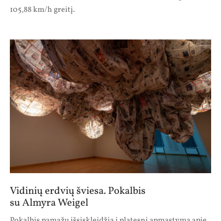
105,88 km/h greitį.
Vidinių erdvių šviesa. Pokalbis
su Almyra Weigel
Pokalbis pamažu išsiskleidžia į platesnį apmąstymą apie