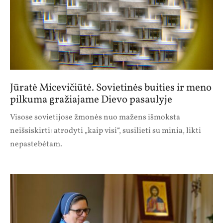
Jūratė Micevičiūtė. Sovietinės buities ir meno
pilkuma gražiajame Dievo pasaulyje
Visose sovietijose žmonės nuo mažens išmoksta
neišsiskirti: atrodyti „kaip visi“, susilieti su minia, likti
nepastebėtam.