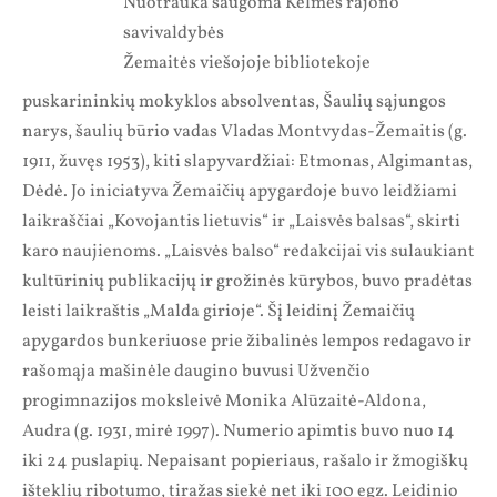
Nuotrauka saugoma Kelmės rajono
savivaldybės
Žemaitės viešojoje bibliotekoje
puskarininkių mokyklos absolventas, Šaulių sąjungos
narys, šaulių būrio vadas Vladas Montvydas-Žemaitis (g.
1911, žuvęs 1953), kiti slapyvardžiai: Etmonas, Algimantas,
Dėdė. Jo iniciatyva Žemaičių apygardoje buvo leidžiami
laikraščiai „Kovojantis lietuvis“ ir „Laisvės balsas“, skirti
karo naujienoms. „Laisvės balso“ redakcijai vis sulaukiant
kultūrinių publikacijų ir grožinės kūrybos, buvo pradėtas
leisti laikraštis „Malda girioje“. Šį leidinį Žemaičių
apygardos bunkeriuose prie žibalinės lempos redagavo ir
rašomąja mašinėle daugino buvusi Užvenčio
progimnazijos moksleivė Monika Alūzaitė-Aldona,
Audra (g. 1931, mirė 1997). Numerio apimtis buvo nuo 14
iki 24 puslapių. Nepaisant popieriaus, rašalo ir žmogiškų
išteklių ribotumo, tiražas siekė net iki 100 egz. Leidinio