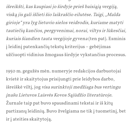
išreikšti, kas kaupiasi jo širdyje prieš baisiąją vergiją,
viską jis gali išlieti šio laikraščio eilutėse. Taigi, „Malda
girioje“ yra lyg lietuvio sielos veidrodis, kuriame matyti
tautiečių kančios, pergyvenimai, norai, viltys ir lūkesčiai,
kuriais šiandien tauta vergijoje gyvena
(ten pat). Esminis
į leidinį patenkančių tekstų kriterijus – gebėjimas
užčiuopti vidinius žmogaus širdyje vykstančius procesus.
1950 m. gegužės mėn. numeryje redakcijos darbuotojai
kvietė ir skaitytojus prisijungti prie leidybos darbo,
išreiškė viltį, jog
visa surinktoji medžiaga bus vertingu
įnašu Lietuvos Laisvės Kovos Sąjūdžio literatūroje
.
Žurnale taip pat buvo spausdinami tekstai ir iš kitų
partizanų leidinių. Buvo žvelgiama ne tik į tuometinį, bet
ir į ateities skaitytoją.