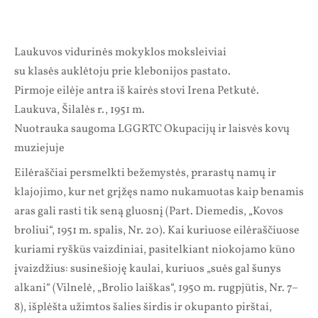
Laukuvos vidurinės mokyklos moksleiviai
su klasės auklėtoju prie klebonijos pastato.
Pirmoje eilėje antra iš kairės stovi Irena Petkutė.
Laukuva, Šilalės r., 1951 m.
Nuotrauka saugoma LGGRTC Okupacijų ir laisvės kovų
muziejuje
Eilėraščiai persmelkti bežemystės, prarastų namų ir
klajojimo, kur net grįžęs namo nukamuotas kaip benamis
aras gali rasti tik seną gluosnį (Part. Diemedis, „Kovos
broliui“, 1951 m. spalis, Nr. 20). Kai kuriuose eilėraščiuose
kuriami ryškūs vaizdiniai, pasitelkiant niokojamo kūno
įvaizdžius: susinešioję kaulai, kuriuos „suės gal šunys
alkani“ (Vilnelė, „Brolio laiškas“, 1950 m. rugpjūtis, Nr. 7–
8), išplėšta užimtos šalies širdis ir okupanto pirštai,