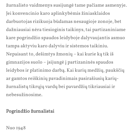
žurnalisto vaidmenys susijungė tame pačiame asmenyje.
Jei konvencinio karo aplinkybėmis žiniasklaidos
darbuotojas rizikuoja būdamas nesaugioje zonoje, bet
dažniausiai nėra tiesioginis taikinys, tai partizaniniame
kare pogrindžio spaudos leidyboje dalyvaujantis asmuo
tampa aktyviu karo dalyviu ir sistemos taikiniu.
Nepaisant to, dešimtys žmonių – kai kurie ką tik iš
gimnazijos suolo – įsijungė į partizaninės spaudos
leidybos ir platinimo darbą. Kai kurių medžių, paukščių
ar gamtos reiškinių pavadinimais pasirašiusių karių-
žurnalistų tikrųjų vardų bei pavardžių tikriausiai ir
nebesužinosime.
Pogrindžio žurnalistai
Nuo 1948