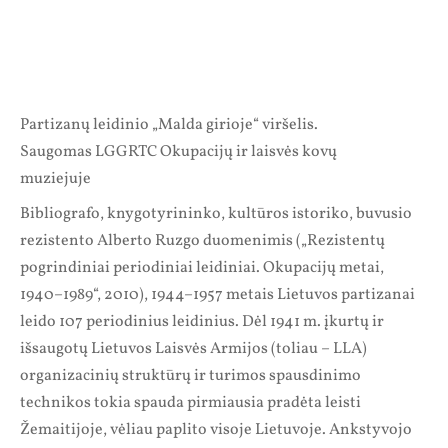
Partizanų leidinio „Malda girioje“ viršelis.
Saugomas LGGRTC Okupacijų ir laisvės kovų
muziejuje
Bibliografo, knygotyrininko, kultūros istoriko, buvusio
rezistento Alberto Ruzgo duomenimis („Rezistentų
pogrindiniai periodiniai leidiniai. Okupacijų metai,
1940–1989“, 2010), 1944–1957 metais Lietuvos partizanai
leido 107 periodinius leidinius. Dėl 1941 m. įkurtų ir
išsaugotų Lietuvos Laisvės Armijos (toliau – LLA)
organizacinių struktūrų ir turimos spausdinimo
technikos tokia spauda pirmiausia pradėta leisti
Žemaitijoje, vėliau paplito visoje Lietuvoje. Ankstyvojo