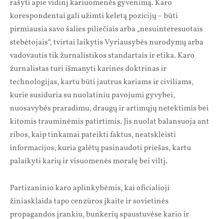
rašyti apie vidinį kariuomenės gyvenimą. Karo
korespondentai gali užimti keletą pozicijų – būti
pirmiausia savo šalies piliečiais arba „nesuinteresuotais
stebėtojais“, tvirtai laikytis Vyriausybės nurodymų arba
vadovautis tik žurnalistikos standartais ir etika. Karo
žurnalistas turi išmanyti karines doktrinas ir
technologijas, kartu būti jautrus kariams ir civiliams,
kurie susiduria su nuolatiniu pavojumi gyvybei,
nuosavybės praradimu, draugų ir artimųjų netektimis bei
kitomis trauminėmis patirtimis. Jis nuolat balansuoja ant
ribos, kaip tinkamai pateikti faktus, neatskleisti
informacijos, kuria galėtų pasinaudoti priešas, kartu
palaikyti karių ir visuomenės moralę bei viltį.
Partizaninio karo aplinkybėmis, kai oficialioji
žiniasklaida tapo cenzūros įkaite ir sovietinės
propagandos įrankiu, bunkerių spaustuvėse kario ir