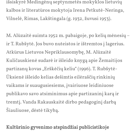
išsiskyrė Medingėnų septynmetės mokyklos lietuvių
kalbos ir literatūros mokytoja Irena Petkutė-Neringa,
Vilnelė, Rimas, Lakštingala (g. 1932, žuvusi 1953).
M. Alūzaitė suimta 1952 m. pabaigoje, po kelių mėnesių –
ir T. Rubšytė. Jos buvo nuteistos ir ištremtos į lagerius.
Atkūrus Lietuvos Nepriklausomybę, M. Alūzaitė
Kuličauskienė sudarė ir išleido knygą apie Žemaitijos
partizanų kovas „Erškėčių keliu“ (1996). T. Rubšytė-
Ūksienė išleido kelias dešimtis eilėraščių rinkinių
vaikams ir suaugusiesiems, įvairiuose leidiniuose
publikavo savo atsiminimus apie partizaninį karą ir
tremtį. Vanda Rakauskaitė dirbo pedagoginį darbą
Šiauliuose, dėstė tikybą.
Kultūrinio gyvenimo atspindžiai publicistikoje