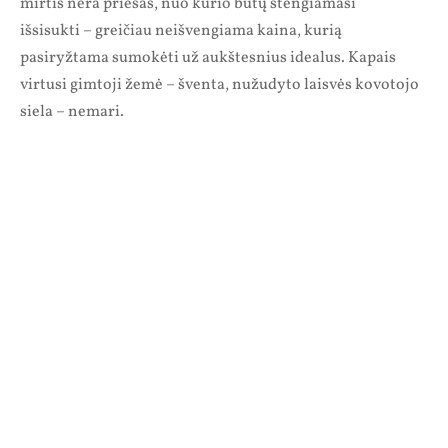
mirtis nėra priešas, nuo kurio būtų stengiamasi
išsisukti – greičiau neišvengiama kaina, kurią
pasiryžtama sumokėti už aukštesnius idealus. Kapais
virtusi gimtoji žemė – šventa, nužudyto laisvės kovotojo
siela – nemari.