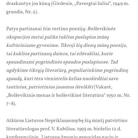
draskantys jos kūną (Girdenis, „Pavergtai šaliai“, 1949 m.
gruodis, Nr. 2).
Patys partizanai itin vertino poeziją:
Bolševikinės
okupacijos metai paliks tuščius puslapius mūsų
kultūriniame gyvenime. Tikroji šių dienų mūsų poezija,
tai kuklios partizanų dainos, tai eilėraščiai, kurie
spausdinami pogrindinės spaudos puslapiuose. Tad
ugdykime tikrąją literatūrą, populiarinkime pogrindinę
spaudą, kuri tėra vienintelis kelias nuoširdžiai savo
tautinius, patriotinius jausmus išreikšti
(Vakarė,
„Bolševikinis menas ir bolševikinė literatūra“ 1950 m. Nr.
7–8).
Atkūrus Lietuvos Nepriklausomybę šią mintį patvirtino
literatūrologas prof. V. Kubilius. 1993 m. birželio 12 d.
konferencijoje „Lietuvos žmonių genocidas nacių ir