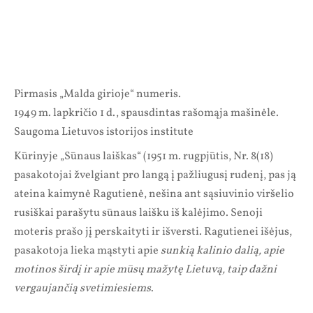
Pirmasis „Malda girioje“ numeris.
1949 m. lapkričio 1 d., spausdintas rašomąja mašinėle.
Saugoma Lietuvos istorijos institute
Kūrinyje „Sūnaus laiškas“ (1951 m. rugpjūtis, Nr. 8(18)
pasakotojai žvelgiant pro langą į pažliugusį rudenį, pas ją
ateina kaimynė Ragutienė, nešina ant sąsiuvinio viršelio
rusiškai parašytu sūnaus laišku iš kalėjimo. Senoji
moteris prašo jį perskaityti ir išversti. Ragutienei išėjus,
pasakotoja lieka mąstyti apie
sunkią kalinio dalią, apie
motinos širdį ir apie mūsų mažytę Lietuvą, taip dažni
vergaujančią svetimiesiems
.