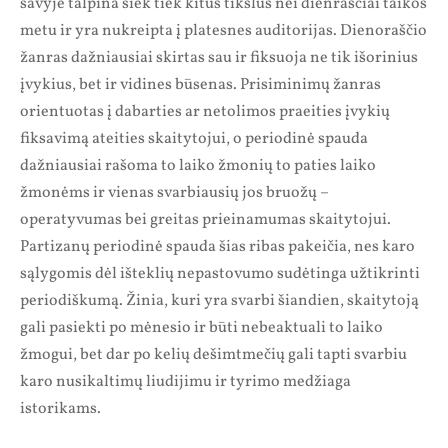
savyje talpina šiek tiek kitus tikslus nei dienraščiai taikos
metu ir yra nukreipta į platesnes auditorijas. Dienoraščio
žanras dažniausiai skirtas sau ir fiksuoja ne tik išorinius
įvykius, bet ir vidines būsenas. Prisiminimų žanras
orientuotas į dabarties ar netolimos praeities įvykių
fiksavimą ateities skaitytojui, o periodinė spauda
dažniausiai rašoma to laiko žmonių to paties laiko
žmonėms ir vienas svarbiausių jos bruožų –
operatyvumas bei greitas prieinamumas skaitytojui.
Partizanų periodinė spauda šias ribas pakeičia, nes karo
sąlygomis dėl išteklių nepastovumo sudėtinga užtikrinti
periodiškumą. Žinia, kuri yra svarbi šiandien, skaitytoją
gali pasiekti po mėnesio ir būti nebeaktuali to laiko
žmogui, bet dar po kelių dešimtmečių gali tapti svarbiu
karo nusikaltimų liudijimu ir tyrimo medžiaga
istorikams.