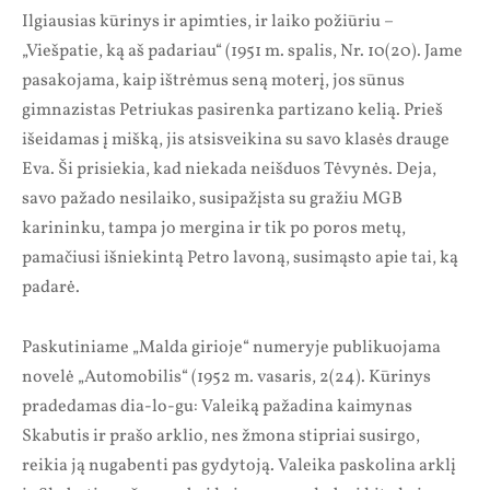
Ilgiausias kūrinys ir apimties, ir laiko požiūriu –
„Viešpatie, ką aš padariau“ (1951 m. spalis, Nr. 10(20). Jame
pasakojama, kaip ištrėmus seną moterį, jos sūnus
gimnazistas Petriukas pasirenka partizano kelią. Prieš
išeidamas į mišką, jis atsisveikina su savo klasės drauge
Eva. Ši prisiekia, kad niekada neišduos Tėvynės. Deja,
savo pažado nesilaiko, susipažįsta su gražiu MGB
karininku, tampa jo mergina ir tik po poros metų,
pamačiusi išniekintą Petro lavoną, susimąsto apie tai, ką
padarė.
Paskutiniame „Malda girioje“ numeryje publikuojama
novelė „Automobilis“ (1952 m. vasaris, 2(24). Kūrinys
pradedamas dia-lo-gu: Valeiką pažadina kaimynas
Skabutis ir prašo arklio, nes žmona stipriai susirgo,
reikia ją nugabenti pas gydytoją. Valeika paskolina arklį