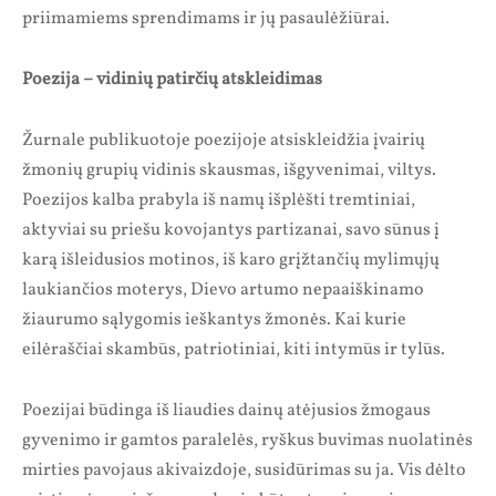
priimamiems sprendimams ir jų pasaulėžiūrai.
Poezija – vidinių patirčių atskleidimas
Žurnale publikuotoje poezijoje atsiskleidžia įvairių
žmonių grupių vidinis skausmas, išgyvenimai, viltys.
Poezijos kalba prabyla iš namų išplėšti tremtiniai,
aktyviai su priešu kovojantys partizanai, savo sūnus į
karą išleidusios motinos, iš karo grįžtančių mylimųjų
laukiančios moterys, Dievo artumo nepaaiškinamo
žiaurumo sąlygomis ieškantys žmonės. Kai kurie
eilėraščiai skambūs, patriotiniai, kiti intymūs ir tylūs.
Poezijai būdinga iš liaudies dainų atėjusios žmogaus
gyvenimo ir gamtos paralelės, ryškus buvimas nuolatinės
mirties pavojaus akivaizdoje, susidūrimas su ja. Vis dėlto