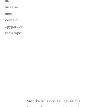
m.
birželio
mėn.
Žemaičių
apygardos
vadu tapo
Monika Alūzaitė-Kuličauskienė.