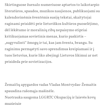
Skirtinguose žurnalo numeriuose aptartos to laikotarpio
literatūros, spaudos, muzikos naujienos, publikuojami su
kalendorinėmis šventėmis susiję tekstai, skaitytojai
raginami prisidėti prie lietuviškos kultūros puoselėjimo,
dėl lėkštumo ir moralinių ribų nepaisymo stipriai
kritikuojamas sovietinis menas, kurio paskirtis –
„sugyvulinti“ žmogų ir tai, kas jam šventa, brangu. Su
raginimu permąstyti savo sprendimus kreipiamasi ir į
tuos lietuvius, kurie liko abejingi Lietuvos likimui ar net
prisideda prie sovietizacijos.
Žemaičių apygardos vadas Vladas Montvydas-Žemaitis
spausdina rašomąja mašinėle.
Nuotrauka saugoma LGGRTC Okupacijų ir laisvės kovų
muziejuje