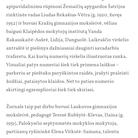
apipavidalinimu rūpinosi Žemaičių apygardos Šatrijos
rinktinės vadas Liudas Rekašius-Vėtra (g. 1920, žuvęs
1952) ir buvusi Kražių gimnazijos moksleivė, vėliau
baigusi Klaipėdos mokytojų institutą Vanda
Rakauskaitė-Aušrė, Lidija, Danguolė. Laikraščio viršelio
antraštė ir piešinys dažniausiai dauginti savadarbiu
trafaretu. Kai kurių numerių viršelis iliustruotas ranka.
Vizualiai patys numeriai šiek tiek primena laiškus –
parkeriu ar pieštuku paryškintos raidės, įrašyti praleisti
žodžiai, pataisytos klaidos. Net to paties numerio
skirtingi egzemplioriai šiek tiek skiriasi.
Žurnale taip pat dirbo buvusi Laukuvos gimnazijos
moksleivė, pedagogė Teresė Rubšytė-Klevas, Daina (g.
1931), Palokysčio septynmetės mokyklos mokytoja,
partizanų ryšininkė Elena Vitkutė-Samana, talentu