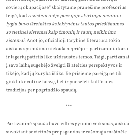
sovietų okupacijose“ skaitytame pranešime profesorius
teigė, kad
rezistencinėje poezijoje skirtingu meniniu
lygiu buvo išreikštas kolektyvinis tautos priešiškumas
sovietinei sistemai kaip žmonių ir tautų naikinimo
sistemai
. Anot jo, oficialioji tarybinė literatūra tokio
aiškaus sprendimo niekada nepriėjo – partizaninio karo
ir lagerių patirtis liko uždraustos temos. Taigi, partizanai
į savo laiką sugebėjo žvelgti iš ateities perspektyvos ir
tikėjo, kad jų kūryba išliks. Jie prisiėmė pareigą ne tik
ginklu kovoti už laisvę, bet ir puoselėti kultūrines
tradicijas per pogrindžio spaudą.
***
Partizaninė spauda buvo vilties gynimo veiksmas, aiškiai
suvokiant sovietinės propagandos ir rašomąja mašinėle