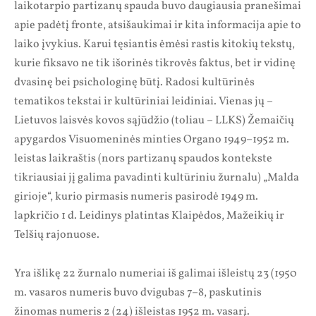
laikotarpio partizanų spauda buvo daugiausia pranešimai
apie padėtį fronte, atsišaukimai ir kita informacija apie to
laiko įvykius. Karui tęsiantis ėmėsi rastis kitokių tekstų,
kurie fiksavo ne tik išorinės tikrovės faktus, bet ir vidinę
dvasinę bei psichologinę būtį. Radosi kultūrinės
tematikos tekstai ir kultūriniai leidiniai. Vienas jų –
Lietuvos laisvės kovos sąjūdžio (toliau – LLKS) Žemaičių
apygardos Visuomeninės minties Organo 1949–1952 m.
leistas laikraštis (nors partizanų spaudos kontekste
tikriausiai jį galima pavadinti kultūriniu žurnalu) „Malda
girioje“, kurio pirmasis numeris pasirodė 1949 m.
lapkričio 1 d. Leidinys platintas Klaipėdos, Mažeikių ir
Telšių rajonuose.
Yra išlikę 22 žurnalo numeriai iš galimai išleistų 23 (1950
m. vasaros numeris buvo dvigubas 7–8, paskutinis
žinomas numeris 2 (24) išleistas 1952 m. vasarį.