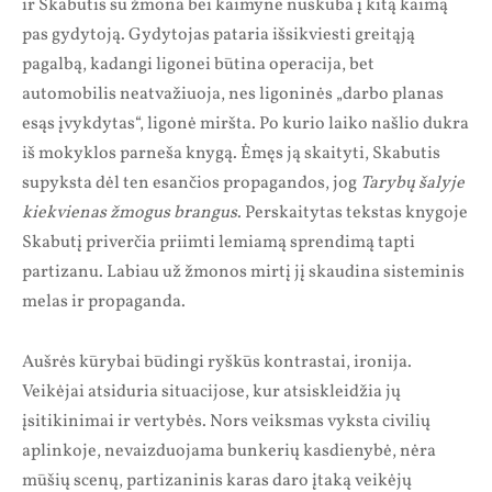
ir Skabutis su žmona bei kaimyne nuskuba į kitą kaimą
pas gydytoją. Gydytojas pataria išsikviesti greitąją
pagalbą, kadangi ligonei būtina operacija, bet
automobilis neatvažiuoja, nes ligoninės „darbo planas
esąs įvykdytas“, ligonė miršta. Po kurio laiko našlio dukra
iš mokyklos parneša knygą. Ėmęs ją skaityti, Skabutis
supyksta dėl ten esančios propagandos, jog
Tarybų šalyje
kiekvienas žmogus brangus
. Perskaitytas tekstas knygoje
Skabutį priverčia priimti lemiamą sprendimą tapti
partizanu. Labiau už žmonos mirtį jį skaudina sisteminis
melas ir propaganda.
Aušrės kūrybai būdingi ryškūs kontrastai, ironija.
Veikėjai atsiduria situacijose, kur atsiskleidžia jų
įsitikinimai ir vertybės. Nors veiksmas vyksta civilių
aplinkoje, nevaizduojama bunkerių kasdienybė, nėra
mūšių scenų, partizaninis karas daro įtaką veikėjų