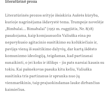
literatūrinė proza
Literatūrinės prozos srityje išsiskiria Aušrės kūryba,
kurioje nagrinėjama išdavystė tema. Trumpoje novelėje
„Bimbalai… Bimabalai“ (1951 m. rugpjūtis, Nr. 8(18)
pasakojama, kaip komjaunuolis Valiuška eina po
nepavykusio agitacinio susitikimo su kolūkiečiais ir,
pavijęs vieną iš susitikimo dalyvių, dar kartą išdėsto
komunizmo ideologiją, teigdamas, kad partizanai
sunaikinti, o jei koks ir išlikęs – jis pats narsiai kausis su
tokiu. Kai pašnekovas pasuka kitu keliu, Valiuška
susitinka tris partizanus ir sprunka nuo jų
vienmarškinis, taip prajuokindamas lauke dirbančius
kaimiečius.