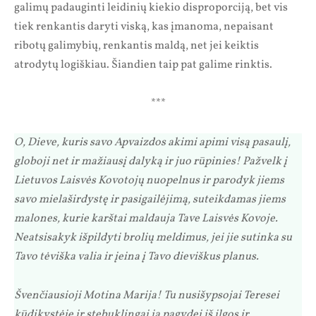
galimų padauginti leidinių kiekio disproporciją, bet vis
tiek renkantis daryti viską, kas įmanoma, nepaisant
ribotų galimybių, renkantis maldą, net jei keiktis
atrodytų logiškiau. Šiandien taip pat galime rinktis.
***
O, Dieve, kuris savo Apvaizdos akimi apimi visą pasaulį,
globoji net ir mažiausį dalyką ir juo rūpinies! Pažvelk į
Lietuvos Laisvės Kovotojų nuopelnus ir parodyk jiems
savo mielaširdystę ir pasigailėjimą, suteikdamas jiems
malones, kurie karštai maldauja Tave Laisvės Kovoje.
Neatsisakyk išpildyti brolių meldimus, jei jie sutinka su
Tavo tėviška valia ir įeina į Tavo dieviškus planus.
Švenčiausioji Motina Marija! Tu nusišypsojai Teresei
kūdikystėje ir stebuklingai ją pagydei iš ilgos ir