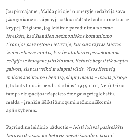
Jau pirmajame „Malda girioje“ numeryje redakcija savo
įžanginiame straipsnyje aiškiai išdėstė leidinio siekius ir
kryptį. Teigiama, jog leidinio pavadinimu n
orima
išreikšti, kad šiandien nežmoniškos komunizmo
tironijos pavergtoje Lietuvoje, kur suvaržytas laisvas
žodis ir laisva mintis, kur be atodairos persekiojama
religija ir žmogaus įsitikinimai, lietuvis begali tik slaptai
galvoti, slaptai veikti ir slaptai viltis. Visos lietuvių
maldos susikaupė į bendrą, slaptą maldą – maldą girioje
(„Į skaitytojus ir bendradarbius“, 1949 11 01, Nr. 1). Giria
tampa okupacijos užspeisto žmogaus prieglobsčiu,
malda – įrankiu išlikti žmogumi nežmoniškomis
aplinkybėmis.
Pagrindinė leidinio užduotis –
leisti laisvai pasireikšti
lietuvio dvasiai. Ko lietuvis negali šiandien laisvai