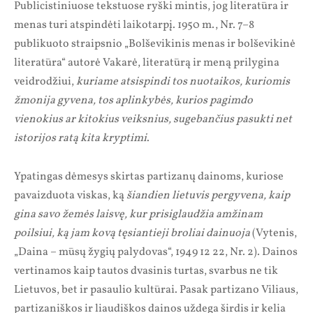
Publicistiniuose tekstuose ryški mintis, jog literatūra ir
menas turi atspindėti laikotarpį. 1950 m., Nr. 7–8
publikuoto straipsnio „Bolševikinis menas ir bolševikinė
literatūra“ autorė Vakarė, literatūrą ir meną prilygina
veidrodžiui,
kuriame atsispindi tos nuotaikos, kuriomis
žmonija gyvena, tos aplinkybės, kurios pagimdo
vienokius ar kitokius veiksnius, sugebančius pasukti net
istorijos ratą kita kryptimi
.
Ypatingas dėmesys skirtas partizanų dainoms, kuriose
pavaizduota viskas, ką
šiandien lietuvis pergyvena, kaip
gina savo žemės laisvę, kur prisiglaudžia amžinam
poilsiui, ką jam kovą tęsiantieji broliai dainuoja
(Vytenis,
„Daina – mūsų žygių palydovas“, 1949 12 22, Nr. 2). Dainos
vertinamos kaip tautos dvasinis turtas, svarbus ne tik
Lietuvos, bet ir pasaulio kultūrai. Pasak partizano Viliaus,
partizaniškos ir liaudiškos dainos uždega širdis ir kelia