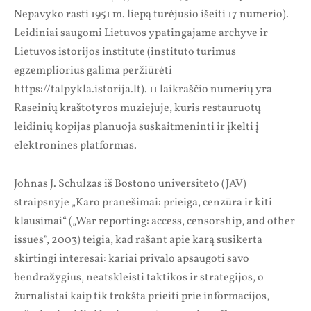
Nepavyko rasti 1951 m. liepą turėjusio išeiti 17 numerio).
Leidiniai saugomi Lietuvos ypatingajame archyve ir
Lietuvos istorijos institute (instituto turimus
egzempliorius galima peržiūrėti
https://talpykla.istorija.lt). 11 laikraščio numerių yra
Raseinių kraštotyros muziejuje, kuris restauruotų
leidinių kopijas planuoja suskaitmeninti ir įkelti į
elektronines platformas.
Johnas J. Schulzas iš Bostono universiteto (JAV)
straipsnyje „Karo pranešimai: prieiga, cenzūra ir kiti
klausimai“ („War reporting: access, censorship, and other
issues“, 2003) teigia, kad rašant apie karą susikerta
skirtingi interesai: kariai privalo apsaugoti savo
bendražygius, neatskleisti taktikos ir strategijos, o
žurnalistai kaip tik trokšta prieiti prie informacijos,