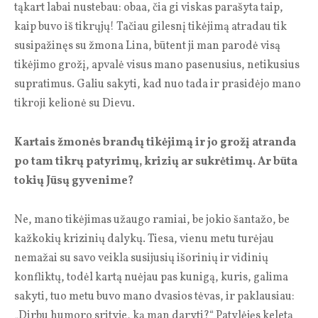
tąkart labai nustebau: obaa, čia gi viskas parašyta taip,
kaip buvo iš tikrųjų! Tačiau gilesnį tikėjimą atradau tik
susipažinęs su žmona Lina, būtent ji man parodė visą
tikėjimo grožį, apvalė visus mano pasenusius, netikusius
supratimus. Galiu sakyti, kad nuo tada ir prasidėjo mano
tikroji kelionė su Dievu.
Kartais žmonės brandų tikėjimą ir jo grožį atranda
po tam tikrų patyrimų, krizių ar sukrėtimų. Ar būta
tokių Jūsų gyvenime?
Ne, mano tikėjimas užaugo ramiai, be jokio šantažo, be
kažkokių krizinių dalykų. Tiesa, vienu metu turėjau
nemažai su savo veikla susijusių išorinių ir vidinių
konfliktų, todėl kartą nuėjau pas kunigą, kuris, galima
sakyti, tuo metu buvo mano dvasios tėvas, ir paklausiau:
„Dirbu humoro srityje, ką man daryti?“ Patylėjęs keletą