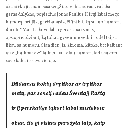
akimirkų jis man pasakė: „Žinote, humoras yra labai
geras dalykas, popiežius Jonas Paulius II irgi labai mėgo
humorą, bet Jūs, gerbiamasis, žiūrėkit, ką su tuo humoru
darote.“ Man tai buvo labai geras atsakymas,
apsisprendžiant, ką toliau gyvenime veikti, todėl taip ir
likau su humoru. Šiandien jis, žinoma, kitoks, bet kalbant
apie „Radioshow“ laikus – su tokiu humoru tada buvom
savo laiku ir savo vietoje.
Būdamas kokių dvylikos ar trylikos
metų, pas senelį radau Šventąjį Raštą
ir jį perskaitęs tąkart labai nustebau:
obaa, čia gi viskas parašyta taip, kaip