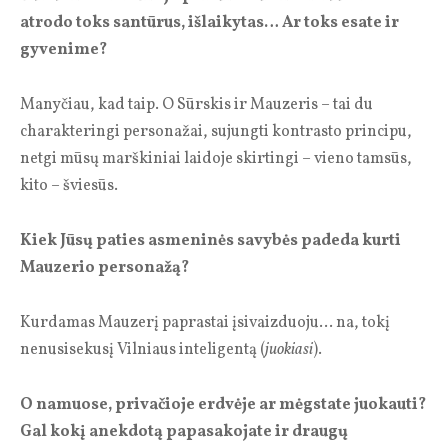
atrodo toks santūrus, išlaikytas… Ar toks esate ir
gyvenime?
Manyčiau, kad taip. O Sūrskis ir Mauzeris – tai du
charakteringi personažai, sujungti kontrasto principu,
netgi mūsų marškiniai laidoje skirtingi – vieno tamsūs,
kito – šviesūs.
Kiek Jūsų paties asmeninės savybės padeda kurti
Mauzerio personažą?
Kurdamas Mauzerį paprastai įsivaizduoju… na, tokį
nenusisekusį Vilniaus inteligentą (
juokiasi
).
O namuose, privačioje erdvėje ar mėgstate juokauti?
Gal kokį anekdotą papasakojate ir draugų