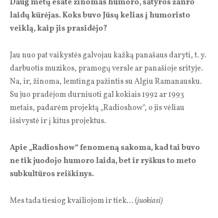
Daug metų esate žinomas humoro, satyros žanro
laidų kūrėjas. Koks buvo Jūsų kelias į humoristo
veiklą, kaip jis prasidėjo?
Jau nuo pat vaikystės galvojau kažką panašaus daryti, t. y.
darbuotis muzikos, pramogų versle ar panašioje srityje.
Na, ir, žinoma, lemtinga pažintis su Algiu Ramanausku.
Su juo pradėjom durniuoti gal kokiais 1992 ar 1993
metais, padarėm projektą „Radioshow“, o jis vėliau
išsivystė ir į kitus projektus.
Apie „Radioshow“ fenomeną sakoma, kad tai buvo
ne tik juodojo humoro laida, bet ir ryškus to meto
subkultūros reiškinys.
Mes tada tiesiog kvailiojom ir tiek… (
juokiasi)