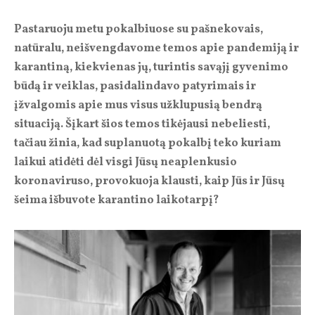
Pastaruoju metu pokalbiuose su pašnekovais,
natūralu, neišvengdavome temos apie pandemiją ir
karantiną, kiekvienas jų, turintis savąjį gyvenimo
būdą ir veiklas, pasidalindavo patyrimais ir
įžvalgomis apie mus visus užklupusią bendrą
situaciją. Šįkart šios temos tikėjausi nebeliesti,
tačiau žinia, kad suplanuotą pokalbį teko kuriam
laikui atidėti dėl visgi Jūsų neaplenkusio
koronaviruso, provokuoja klausti, kaip Jūs ir Jūsų
šeima išbuvote karantino laikotarpį?