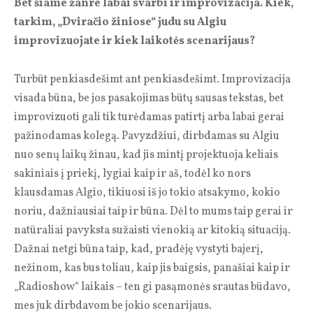
Bet šiame žanre labai svarbi ir improvizacija. Kiek,
tarkim, „Dviračio žiniose“ judu su Algiu
improvizuojate ir kiek laikotės scenarijaus?
Turbūt penkiasdešimt ant penkiasdešimt. Improvizacija
visada būna, be jos pasakojimas būtų sausas tekstas, bet
improvizuoti gali tik turėdamas patirtį arba labai gerai
pažinodamas kolegą. Pavyzdžiui, dirbdamas su Algiu
nuo senų laikų žinau, kad jis mintį projektuoja keliais
sakiniais į priekį, lygiai kaip ir aš, todėl ko nors
klausdamas Algio, tikiuosi iš jo tokio atsakymo, kokio
noriu, dažniausiai taip ir būna. Dėl to mums taip gerai ir
natūraliai pavyksta sužaisti vienokią ar kitokią situaciją.
Dažnai netgi būna taip, kad, pradėję vystyti bajerį,
nežinom, kas bus toliau, kaip jis baigsis, panašiai kaip ir
„Radioshow“ laikais – ten gi pasąmonės srautas būdavo,
mes juk dirbdavom be jokio scenarijaus.