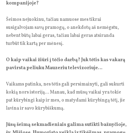
kompanijoje?
Šeimos nejuokinu, tačiau namuose mes tik­rai
susigalvojam savų pramogų, o anekdotų aš nemėgstu,
nebent būtų labai geras, tačiau labai geras atsiranda
turbūt tik kartą per mėnesį.
O kaip vaikai žiūri į tėčio darbą? Juk tėtis kas vakarą
pavirsta peliuku Mauzeriu televizoriuje…
Vaikams patinka, nes tėtis gali persimainyti, gali sukurti
kokią nors istoriją… Manau, kad mūsų vaikai yra tokie
pat kūrybingi kaip ir mes, o matydami kūrybingą tėtį, jie
lavina ir savo kūrybiškumą.
Jūsų šeimą sekmadieniais galima sutikti bažnyčioje,
šv. Mišiose. Humoristo veikla ir tikėjimas, pramogų