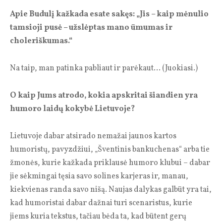
Apie Budulį kažkada esate sakęs: „Jis – kaip mėnulio
tamsioji pusė – užslėptas mano ūmumas ir
choleriškumas.“
Na taip, man patinka pabliaut ir parėkaut… (Juokiasi.)
O kaip Jums atrodo, kokia apskritai šiandien yra
humoro laidų kokybė Lietuvoje?
Lietuvoje dabar atsirado nemažai jaunos kartos
humoristų, pavyzdžiui, „Šventinis bankuchenas“ arba tie
žmonės, kurie kažkada priklausė humoro klubui – dabar
jie sėkmingai tęsia savo solines karjeras ir, manau,
kiekvienas randa savo nišą. Naujas dalykas galbūt yra tai,
kad humoristai dabar dažnai turi scenaristus, kurie
jiems kuria tekstus, tačiau bėda ta, kad būtent gerų