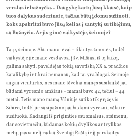
verslas ir bažnyčia… Daugybę kartų Jūsų klausė, kaip
tuos dalykus suderinate, tačiau būtų įdomu sužinoti,
koks apskritai buvo Jūsų kelias į santykį su tikėjimu,
su Bažnyčia. Ar jis gimė vaikystėje, šeimoje?
Taip, šeimoje. Abu mano tėvai – tikintys žmonės, todėl
vaikystėje jie mane vesdavosi į šv. Mišias, iš tų laikų,
galima sakyti, paveldėjau tokią savotišką XX a. pradžios
katalikybę ir tikrai nemanau, kad tai yra blogai. Šeimoje
augau vienturtis, nes mano tėveliai manęs susilaukė jau
būdami vyresnio amžiaus – mamai buvo 42, tėčiui – 44
metai. Tėtis mano mamą Vilniuje sutiko tik grįžęs iš
Sibiro, todėl jie susipažino jau būdami vyresni, vėlai ir
susituokė. Kadangi iš prigimties esu smalsus, atsimenu,
dar sovietmečiu, būdamas kokių dvylikos ar trylikos
metų, pas senelį radau Šventąjį Raštą ir jį perskaitęs