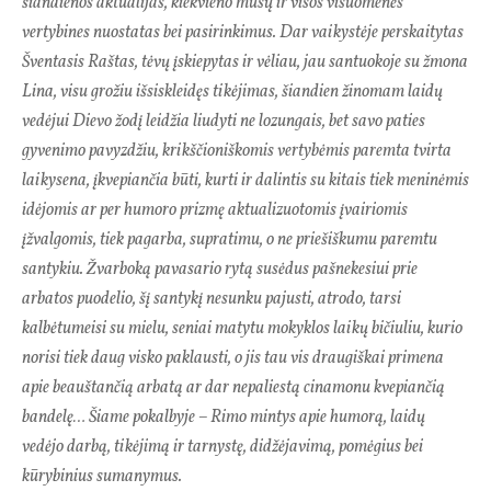
šiandienos aktualijas, kiekvieno mūsų ir visos visuomenės
vertybines nuostatas bei pasirinkimus. Dar vaikystėje perskaitytas
Šventasis Raštas, tėvų įskiepytas ir vėliau, jau santuokoje su žmona
Lina, visu grožiu išsiskleidęs tikėjimas, šiandien žinomam laidų
vedėjui Dievo žodį leidžia liudyti ne lozungais, bet savo paties
gyvenimo pavyzdžiu, krikščioniškomis vertybėmis paremta tvirta
laikysena, įkvepiančia būti, kurti ir dalintis su kitais tiek meninėmis
idėjomis ar per humoro prizmę aktualizuotomis įvairiomis
įžvalgomis, tiek pagarba, supratimu, o ne priešiškumu paremtu
santykiu. Žvarboką pavasario rytą susėdus pašnekesiui prie
arbatos puodelio, šį santykį nesunku pajusti, atrodo, tarsi
kalbėtumeisi su mielu, seniai matytu mokyklos laikų bičiuliu, kurio
norisi tiek daug visko paklausti, o jis tau vis draugiškai primena
apie beauštančią arbatą ar dar nepaliestą cinamonu kvepiančią
bandelę… Šiame pokalbyje – Rimo mintys apie humorą, laidų
vedėjo darbą, tikėjimą ir tarnystę, didžėjavimą, pomėgius bei
kūrybinius sumanymus.