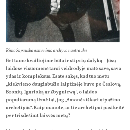
Rimo Šapausko asmeninio archyvo nuotrauka
Bet tame kvailiojime būta ir stiprių dalykų – Jūsų
laidose visuomenė tarsi veidrodyje matė save, savo
ydas ir kompleksus. Esate sakęs, kad tuo metu
„kiekvieno daugiabučio laiptinėje buvo po Česlovą,
Bronių, Igarioką ar Zbygniewą“, o laidos
populiarumą lėmė tai, jog „žmonės iškart atpažino
archetipus“. Kaip manote, ar tie archetipai pasikeitė
per trisdešimt laisvės metų?