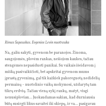
Rimas Šapauskas. Evgenios Levin nuotrauka
Na, galiu sakyti, gyvenom be paranojos. Žinoma,
saugojomės, plovėm rankas, nešiojom kaukes, tačiau
stengėmės nepasiduoti panikai. Su vaikais išeidavom į
mišką pasivaikščioti, bet apskritai gyvenom mums
įprastą gyvenimą, gal tik kažkiek pakoreguotą nedidelių
permainų – nuotolinio vaikų mokymosi, uždarytų tam
tikrų erdvių. Tačiau vieną sykį rankų, matyt, visgi
nenusiploviau… Juokaudamas sakiau, kad durniausia
būtų susirgti likus savaitei iki skiepų, ir va… pasigavau