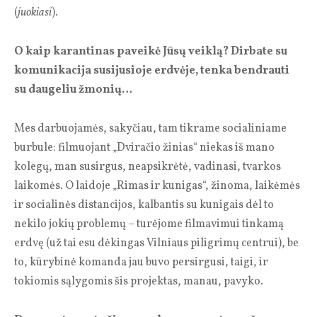
(
juokiasi
).
O kaip karantinas paveikė Jūsų veiklą? Dirbate su
komunikacija susijusioje erdvėje, tenka bendrauti
su daugeliu žmonių…
Mes darbuojamės, sakyčiau, tam tikrame socialiniame
burbule: filmuojant „Dviračio žinias“ niekas iš mano
kolegų, man susirgus, neapsikrėtė, vadinasi, tvarkos
laikomės. O laidoje „Rimas ir kunigas“, žinoma, laikėmės
ir socialinės distancijos, kalbantis su kunigais dėl to
nekilo jokių problemų – turėjome filmavimui tinkamą
erdvę (už tai esu dėkingas Vilniaus piligrimų centrui), be
to, kūrybinė komanda jau buvo persirgusi, taigi, ir
tokiomis sąlygomis šis projektas, manau, pavyko.