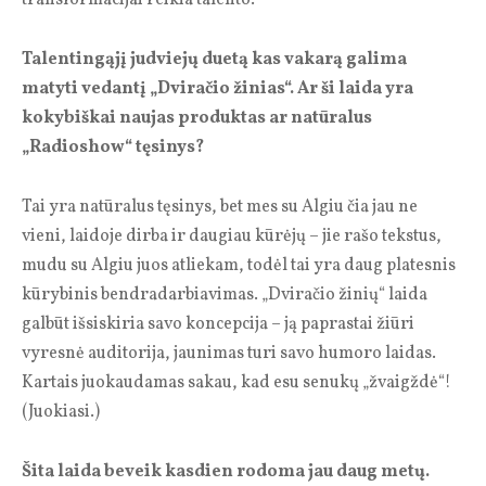
Talentingąjį judviejų duetą kas vakarą galima
matyti vedantį „Dviračio žinias“. Ar ši laida yra
kokybiškai naujas produktas ar natūralus
„Radioshow“ tęsinys?
Tai yra natūralus tęsinys, bet mes su Algiu čia jau ne
vieni, laidoje dirba ir daugiau kūrėjų – jie rašo tekstus,
mudu su Algiu juos atliekam, todėl tai yra daug platesnis
kūrybinis bendradarbiavimas. „Dviračio žinių“ laida
galbūt išsiskiria savo koncepcija – ją paprastai žiūri
vyresnė auditorija, jaunimas turi savo humoro laidas.
Kartais juokaudamas sakau, kad esu senukų „žvaigždė“!
(Juokiasi.)
Šita laida beveik kasdien rodoma jau daug metų.