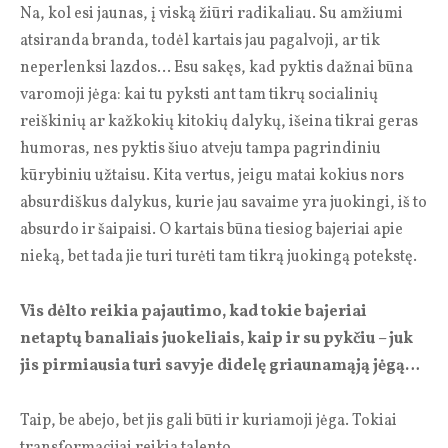
Na, kol esi jaunas, į viską žiūri radikaliau. Su amžiumi
atsiranda branda, todėl kartais jau pagalvoji, ar tik
neperlenksi lazdos… Esu sakęs, kad pyktis dažnai būna
varomoji jėga: kai tu pyksti ant tam tikrų socialinių
reiškinių ar kažkokių kitokių dalykų, išeina tikrai geras
humoras, nes pyktis šiuo atveju tampa pagrindiniu
kūrybiniu užtaisu. Kita vertus, jeigu matai kokius nors
absurdiškus dalykus, kurie jau savaime yra juokingi, iš to
absurdo ir šaipaisi. O kartais būna tiesiog bajeriai apie
nieką, bet tada jie turi turėti tam tikrą juokingą potekstę.
Vis dėlto reikia pajautimo, kad tokie bajeriai
netaptų banaliais juokeliais, kaip ir su pykčiu – juk
jis pirmiausia turi savyje didelę griaunamąją jėgą…
Taip, be abejo, bet jis gali būti ir kuriamoji jėga. Tokiai
transformacijai reikia talento.