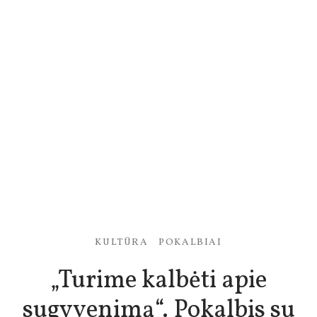
ektai
KULTŪRA
POKALBIAI
„Turime kalbėti apie
sugyvenimą“. Pokalbis su