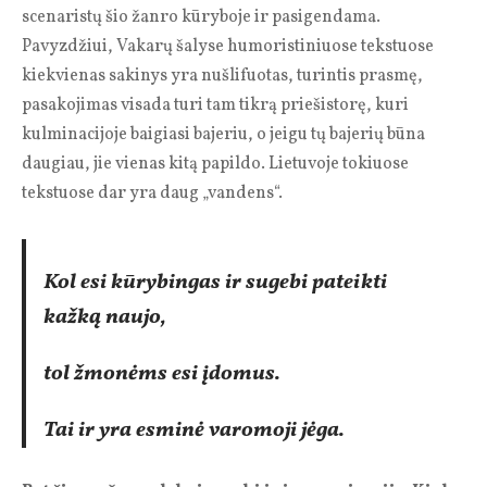
scenaristų šio žanro kūryboje ir pasigendama.
Pavyzdžiui, Vakarų šalyse humoristiniuose tekstuose
kiekvienas sakinys yra nušlifuotas, turintis prasmę,
pasakojimas visada turi tam tikrą priešistorę, kuri
kulminacijoje baigiasi bajeriu, o jeigu tų bajerių būna
daugiau, jie vienas kitą papildo. Lietuvoje tokiuose
tekstuose dar yra daug „vandens“.
Kol esi kūrybingas ir sugebi pateikti
kažką naujo,
tol žmonėms esi įdomus.
Tai ir yra esminė varomoji jėga.