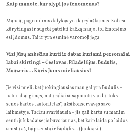
Kaip manote, kur slypi jos fenomenas?
Manau, pagrindinis dalykas yra kūrybiškumas. Kol esi
kūrybingas ir sugebi pateikti kažką naujo, tol žmonėms
esi įdomus. Tai ir yra esminė varomoji jėga.
Visi Jūsų anksčiau kurti ir dabar kuriami personažai
labai skirtingi – Česlovas, Filadelfijus, Budulis,
Mauzeris… Kuris Jums mieliausias?
Jie visi mieli, bet juokingiausias man gal yra Budulis –
natūraliai gimęs, natūraliai susapnuotu vardu, toks
senos kartos „autoritetas“, užsikonservavęs savo
laikmetyje. Tačiau svarbiausia – jis gali kartu su manim
senti: juk kadaise jis buvo jaunas, bet kaip laida po laidos
senstu aš, taip sensta ir Budulis… (Juokiasi.)