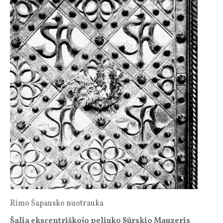
Rimo Šapausko nuotrauka
Šalia ekscentriškojo peliuko Sūrskio Mauzeris