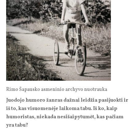
Rimo Šapausko asmeninio archyvo nuotrauka
Juodojo humoro žanras dažnai leidžia pasijuokti ir
iš to, kas visuomenėje laikoma tabu. Iš ko, kaip
humoristas, niekada nesišaipytumėt, kas pačiam
yra tabu?