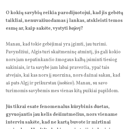
O kokių savybių reikia parodijuotojui, kad jis gebėtų
taikliai, nenuvažiuodamas į lankas, atskleisti temos
esmę ar, kaip sakėte, vystyti
bajerį
?
Manau, kad tokie gebėjimai yra įgimti, jau turimi.
Pavyzdžiui, Algis turi skaitmeninę atmintį, jis gali kokio
nors jam nepatinkančio žmogaus kalbą įsiminti tiesiog
sakiniais, ir ta savybė jam labai praverčia, ypač tais
atvejais, kai kas nors jį suerzina, nors dažnai sakau, kad
aš pats Algį ir prikurstau (
juokiasi
). Manau, su savo
turimomis savybėmis mes vienas kitą puikiai papildom.
Jūs tikrai esate fenomenalus kūrybinis duetas,
gyvuojantis jau kelis dešimtmečius, nors viename
interviu sakėte, kad ne kartą buvote ir mirtinai