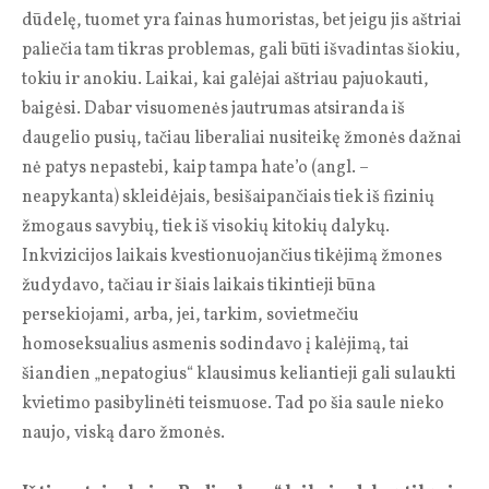
dūdelę, tuomet yra fainas humoristas, bet jeigu jis aštriai
paliečia tam tikras problemas, gali būti išvadintas šiokiu,
tokiu ir anokiu. Laikai, kai galėjai aštriau pajuokauti,
baigėsi. Dabar visuomenės jautrumas atsiranda iš
daugelio pusių, tačiau liberaliai nusiteikę žmonės dažnai
nė patys nepastebi, kaip tampa hate’o (angl. –
neapykanta) skleidėjais, besišaipančiais tiek iš fizinių
žmogaus savybių, tiek iš visokių kitokių dalykų.
Inkvizicijos laikais kvestionuojančius tikėjimą žmones
žudydavo, tačiau ir šiais laikais tikintieji būna
persekiojami, arba, jei, tarkim, sovietmečiu
homoseksualius asmenis sodindavo į kalėjimą, tai
šiandien „nepatogius“ klausimus keliantieji gali sulaukti
kvietimo pasibylinėti teismuose. Tad po šia saule nieko
naujo, viską daro žmonės.