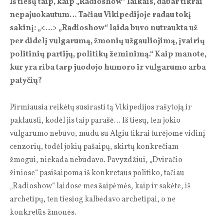
Iš tiesų taip, kaip „Radioshow“ laikais, dabar tikrai
nepajuokautum… Tačiau Vikipedijoje radau tokį
sakinį: „<…> „Radioshow“ laida buvo nutraukta už
per didelį vulgarumą, žmonių užgauliojimą, įvairių
politinių partijų, politikų žeminimą.“ Kaip manote,
kur yra riba tarp juodojo humoro ir vulgarumo arba
patyčių?
Pirmiausia reikėtų susirasti tą Vikipedijos rašytoją ir
paklausti, kodėl jis taip parašė… Iš tiesų, ten jokio
vulgarumo nebuvo, mudu su Algiu tikrai turėjome vidinį
cenzorių, todėl jokių pašaipų, skirtų konkrečiam
žmogui, niekada nebūdavo. Pavyzdžiui, „Dviračio
žiniose“ pasišaipoma iš konkretaus politiko, tačiau
„Radioshow“ laidose mes šaipėmės, kaip ir sakėte, iš
archetipų, ten tiesiog kalbėdavo archetipai, o ne
konkretūs žmonės.