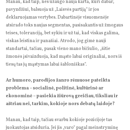
Manau, kad taip, nes užaugo nauja karta, kuri dabar,
pavyzdžiui, balsuoja už „Laisvės partiją“ ir jos
deklaruojamas vertybes. Dabartinėje visuomenėje
atsirado toks naujas segmentas, pasisakantis už žmogaus
teises, toleranciją, bet sykiu ir už tai, kad viskas galima,
viskas leistina ir panašiai. Atrodo, jog gimė nauji
standartai, tačiau, pasak vieno mano bičiulio, „šitie
žmonės įsivaizduoja, kad mąsto labai originaliai, nors iš
tiesų tas jų mąstymas labai šabloniškas“.
Ar humoro, parodijos žanro rėmuose pateikta
problema – socialinė, politinė, kultūrinė ar
ekonominė – pasiekia žiūrovą greičiau, tiksliau ir
aštriau nei, tarkim, kokioje nors debatų laidoje?
Manau, kad taip, tačiau svarbu kokioje pozicijoje tas
juokautojas atsiduria. Jei jis „varo“ pagal meinstryminę