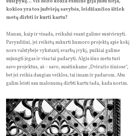
susipykę… Vis dėlto kokia esminė gija judu sieja,
kokios yra tos judviejų savybės, leidžiančios šitiek
metų dirbti ir kurti kartu?
Manau, kaip ir visada, reikalui esant galime susivienyti.
Pavyzdžiui, jei reikėtų sukurti humoro projektą apie kokį
nors valstybėje vykstantį svarbų įvykį, puikiai galime
sujungti jėgas ir visa tai padaryti. Algis šiuo metu turi
savo projektus, aš – savo, susitinkame „Dviračio žiniose“,
bet jei reikia daugiau veiklos, tai imam ir padarom. Abu
galim leisti sau malonumą dirbti kartu tada, kada norim.