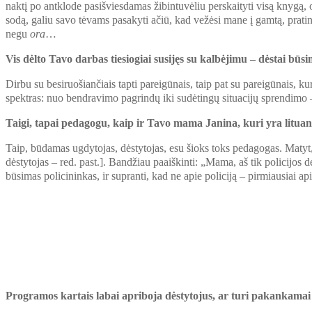
naktį po antklode pasišviesdamas žibintuvėliu perskaityti visą knygą,
sodą, galiu savo tėvams pasakyti ačiū, kad vežėsi mane į gamtą, prati
negu
ora
…
Vis dėlto Tavo darbas tiesiogiai susijęs su kalbėjimu – dėstai b
Dirbu su besiruošiančiais tapti pareigūnais, taip pat su pareigūnais, kuri
spektras: nuo bendravimo pagrindų iki sudėtingų situacijų sprendimo 
Taigi, tapai pedagogu, kaip ir Tavo mama Janina, kuri yra litua
Taip, būdamas ugdytojas, dėstytojas, esu šioks toks pedagogas. Matyt
dėstytojas – red. past.]. Bandžiau paaiškinti: „Mama, aš tik policijos dė
būsimas policininkas, ir supranti, kad ne apie policiją – pirmiausiai 
Programos kartais labai apriboja dėstytojus, ar turi pakankamai