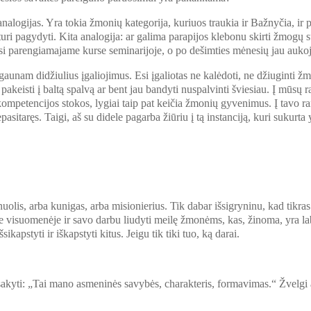
s analogijas. Yra tokia žmonių kategorija, kuriuos traukia ir Bažnyčia, ir p
ą, turi pagydyti. Kita analogija: ar galima parapijos klebonu skirti žmogų 
 parengiamajame kurse seminarijoje, o po dešimties mėnesių jau aukoja š
 gaunam didžiulius įgaliojimus. Esi įgaliotas ne kalėdoti, ne džiuginti ž
akeisti į baltą spalvą ar bent jau bandyti nuspalvinti šviesiau. Į mūsų ra
mpetencijos stokos, lygiai taip pat keičia žmonių gyvenimus. Į tavo rank
sitaręs. Taigi, aš su didele pagarba žiūriu į tą instanciją, kuri sukurta 
nuolis, arba kunigas, arba misionierius. Tik dabar išsigryninu, kad tikras
 visuomenėje ir savo darbu liudyti meilę žmonėms, kas, žinoma, yra labai
sikapstyti ir iškapstyti kitus. Jeigu tik tiki tuo, ką darai.
i sakyti: „Tai mano asmeninės savybės, charakteris, formavimas.“ Žvelgi