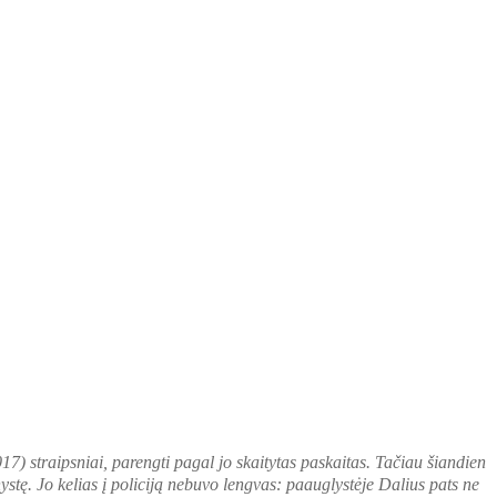
) straipsniai, parengti pagal jo skaitytas paskaitas. Tačiau šiandien
stę. Jo kelias į policiją nebuvo lengvas: paauglystėje Dalius pats ne