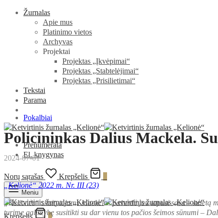
Žurnalas
Apie mus
Platinimo vietos
Archyvas
Projektai
Projektas „Įkvėpimai“
Projektas „Stabtelėjimai“
Projektas „Prisilietimai“
Tekstai
Parama
Pokalbiai
Policininkas Dalius Mackela. Su
Prenumerata
El. knygynas
2024-07-01
Norų sąrašas
Krepšelis
0
„Kelionė“ 2022 m. Nr. III (23)
Meniu
„Kelionės“ skaitytojams Mackelos pavardė jau tapusi sava – keletą me
turime galimybę susitikti su dar vienu tos pačios šeimos sūnumi – Dal
Krepšelis
0