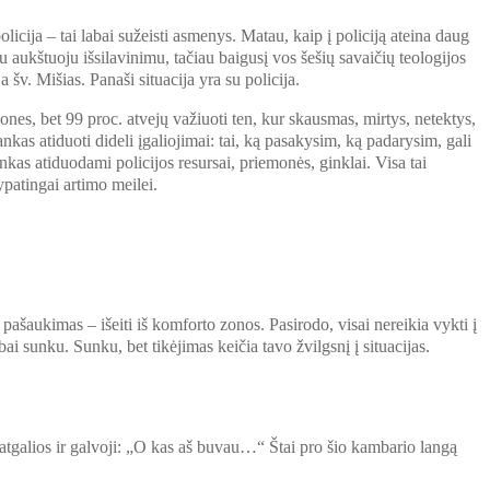
olicija – tai labai sužeisti asmenys. Matau, kaip į policiją ateina daug
su aukštuoju išsilavinimu, tačiau baigusį vos šešių savaičių teologijos
v. Mišias. Panaši situacija yra su policija.
mones, bet 99 proc. atvejų važiuoti ten, kur skausmas, mirtys, netektys,
nkas atiduoti dideli įgaliojimai: tai, ką pasakysim, ką padarysim, gali
as atiduodami policijos resursai, priemonės, ginklai. Visa tai
ypatingai artimo meilei.
 pašaukimas – išeiti iš komforto zonos. Pasirodo, visai nereikia vykti į
 sunku. Sunku, bet tikėjimas keičia tavo žvilgsnį į situacijas.
 atgalios ir galvoji: „O kas aš buvau…“ Štai pro šio kambario langą