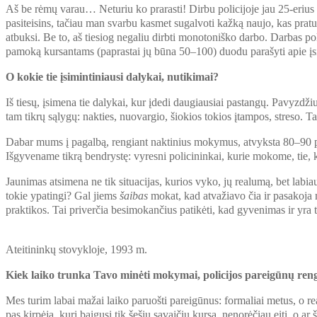
Aš be rėmų varau… Neturiu ko prarasti! Dirbu policijoje jau 25-erius me
pasiteisins, tačiau man svarbu kasmet sugalvoti kažką naujo, kas pratu
atbuksi. Be to, aš tiesiog negaliu dirbti monotoniško darbo. Darbas poli
pamoką kursantams (paprastai jų būna 50–100) duodu parašyti apie įsimi
O kokie tie įsimintiniausi dalykai, nutikimai?
Iš tiesų, įsimena tie dalykai, kur įdedi daugiausiai pastangų. Pavyzd
tam tikrų sąlygų: nakties, nuovargio, šiokios tokios įtampos, streso. 
Dabar mums į pagalbą, rengiant naktinius mokymus, atvyksta 80–90 pare
Išgyvename tikrą bendrystę: vyresni policininkai, kurie mokome, tie, k
Jaunimas atsimena ne tik situacijas, kurios vyko, jų realumą, bet labiau
tokie ypatingi? Gal jiems
šaibas
mokat, kad atvažiavo čia ir pasakoja 
praktikos. Tai priverčia besimokančius patikėti, kad gyvenimas ir yra
Ateitininkų stovykloje, 1993 m.
Kiek laiko trunka Tavo minėti mokymai, policijos pareigūnų ren
Mes turim labai mažai laiko paruošti pareigūnus: formaliai metus, o rea
pas kirpėją, kuri baigusi tik šešių savaičių kursą, nenorėčiau eiti, o 