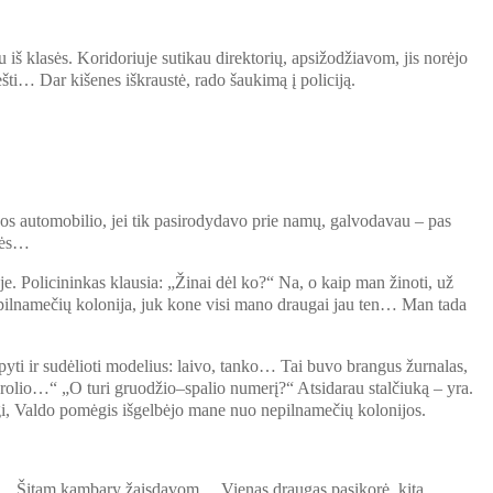
 iš klasės. Koridoriuje sutikau direktorių, apsižodžiavom, jis norėjo
ti… Dar kišenes iškraustė, rado šaukimą į policiją.
ijos automobilio, jei tik pasirodydavo prie namų, galvodavau – pas
ynės…
e. Policininkas klausia: „Žinai dėl ko?“ Na, o kaip man žinoti, už
pilnamečių kolonija, juk kone visi mano draugai jau ten… Man tada
pyti ir sudėlioti modelius: laivo, tanko… Tai buvo brangus žurnalas,
brolio…“ „O turi gruodžio–spalio numerį?“ Atsidarau stalčiuką – yra.
aigi, Valdo pomėgis išgelbėjo mane nuo nepilnamečių kolonijos.
ilsį… Šitam kambary žaisdavom… Vienas draugas pasikorė, kitą