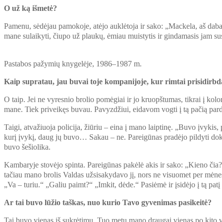
O už ką išmetė?
Pamenu, sėdėjau pamokoje, atėjo auklėtoja ir sako: „Mackela, aš dabar s
mane sulaikyti, čiupo už plaukų, ėmiau muistytis ir gindamasis jam su
Pastabos pažymių knygelėje, 1986–1987 m.
Kaip supratau, jau buvai toje kompanijoje, kur rimtai prisidirb
O taip. Jei ne vyresnio brolio pomėgiai ir jo kruopštumas, tikrai į k
mane. Tiek priveikęs buvau. Pavyzdžiui, eidavom vogti į tą pačią pa
Taigi, atvažiuoja policija, žiūriu – eina į mano laiptinę. „Buvo įvyki
kurį įvykį, daug jų buvo… Sakau – ne. Pareigūnas pradėjo pildyti do
buvo šešiolika.
Kambaryje stovėjo spinta. Pareigūnas pakėlė akis ir sako: „Kieno čia?
tačiau mano brolis Valdas užsisakydavo jį, nors ne visuomet per mėnes
„Va – turiu.“ „Galiu paimt?“ „Imkit, dėde.“ Pasiėmė ir įsidėjo į tą pa
Ar tai buvo lūžio taškas, nuo kurio Tavo gyvenimas pasikeitė?
Tai buvo vienas iš sukrėtimų. Tuo metu mano draugai vienas po kito v