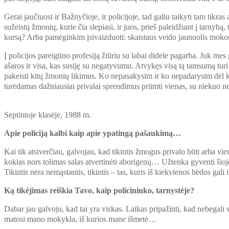
Gerai jaučiuosi ir Bažnyčioje, ir policijoje, tad galiu taikyti tam tikra
sužeistų žmonių, kurie čia slepiasi, ir juos, prieš paleidžiant į tarnyb
kursą? Arba pamėginkim įsivaizduoti: skaistaus veido jaunuolis mokosi
Į policijos pareigūno profesiją žiūriu su labai didele pagarba. Juk mes
ašaros ir visa, kas susiję su negatyvumu. Atvykęs visą tą tamsumą turi p
pakeisti kitų žmonių likimus. Ko nepasakysim ir ko nepadarysim dėl ko
turėdamas dažniausiai privalai sprendimus priimti vienas, su niekuo nepa
Septintoje klasėje, 1988 m.
Apie policiją kalbi kaip apie ypatingą pašaukimą…
Kai tik atsiverčiau, galvojau, kad tikintis žmogus privalo būti arba vie
kokias nors tolimas salas atvertinėti aborigenų… Užtenka gyventi šioje
Tikintis nėra nemąstantis, tikintis – tas, kuris iš kiekvienos bėdos gali iš
Ką tikėjimas reiškia Tavo, kaip policininko, tarnystėje?
Dabar jau galvoju, kad tai yra viskas. Laikas pripažinti, kad nebegal
matosi mano mokykla, iš kurios mane išmetė…