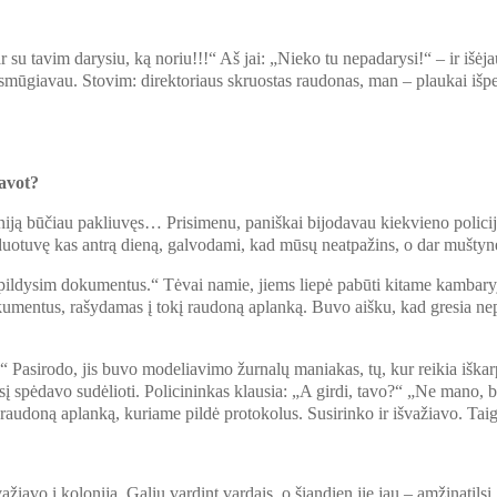
u tavim darysiu, ką noriu!!!“ Aš jai: „Nieko tu nepadarysi!“ – ir išėjau
smūgiavau. Stovim: direktoriaus skruostas raudonas, man – plaukai išpeš
davot?
oloniją būčiau pakliuvęs… Prisimenu, paniškai bijodavau kiekvieno polic
rduotuvę kas antrą dieną, galvodami, kad mūsų neatpažins, o dar mušt
s, pildysim dokumentus.“ Tėvai namie, jiems liepė pabūti kitame kambaryj
kumentus, rašydamas į tokį raudoną aplanką. Buvo aišku, kad gresia ne
“ Pasirodo, jis buvo modeliavimo žurnalų maniakas, tų, kur reikia iškar
į spėdavo sudėlioti. Policininkas klausia: „A girdi, tavo?“ „Ne mano, 
tį raudoną aplanką, kuriame pildė protokolus. Susirinko ir išvažiavo. T
ažiavo į koloniją. Galiu vardint vardais, o šiandien jie jau – amžinat