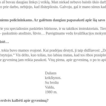
 o aš buvau daugiau linkęs į veiklą. Man niekad nebuvo baisūs ūkio darb
no prie darbo, nebijojo, kad išsitepliosiu. Galvoju, gal ir mano sūnus 
ūsimiems policininkams. Ar galėtum daugiau papasakoti apie šią sav
e yra specialiosios paskirties būriuose, ir su taktikos instruktoriais. Tiem
– paskutinio atodūsio, šūvio… Pareigūnams vedu kvalifikacijos mokymus
nistė…
, tokia buvo mamos svajonė. Kai pradėjau dėstyti, ji taip didžiavosi: „
stytojas.“ Vis dėlto, kuo toliau, tuo labiau matau, kad tos ribos prasipleč
apie gyvenimą jam reikia pasakoti. Visų pirma, apie gyvenimą, o po to ap
Daliaus
krikštynos.
Su broliu
Valdu,
1980 m.
 erdvės kalbėti apie gyvenimą?