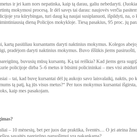
tus ir jei kam nors nepatinka, kaip tą darau, galiu nebedaryti. (Juokiasi
rtintų mokymosi procesą. Ir dėl savęs tai darau: naujovės verčia pasitem
cijoje yra kūrybingas, turi daug ką naujai susiplanuoti, išpildyti, na, o
ntiniausią dieną Policijos mokykloje. Tiesą pasakius, 95 proc. jų parašo
žiui, kartą pasiūliau kursantams daryti naktinius mokymus. Kolegos abe
Taigi, pradėjom daryti naktinius mokymus. Buvo iššūkis jiems pasiruošti, 
igūnų, buvusių mūsų kursantų. Ką tai reiškia? Kad jiems gera sugrįžti. 
urie policijoje dirba 5–6 metus ir būsimi policininkai – mes visi atsidu
siai – tai, kad buvę kursantai dėl jų aukojo savo laisvalaikį, naktis, po 
mums tą patį, ką jūs visus metus?“ Per tuos mokymus kursantai išgirsta, 
 toks, kaip mes pasakojam.
gimas?
liai – 10 mėnesių, bet per juos dar praktika, šventės… O jei ateina žmog
ar šešios savaitės pareigūno paruošimui yra pakankama?