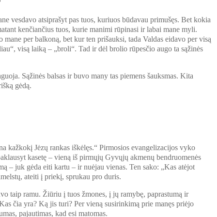
?
mane vesdavo atsiprašyt pas tuos, kuriuos būdavau primušęs. Bet kokia
matant kenčiančius tuos, kurie manimi rūpinasi ir labai mane myli.
mane per balkoną, bet kur ten prišauksi, tada Valdas eidavo per visą
u“, visą laiką – „broli“. Tad ir dėl brolio rūpesčio augo ta sąžinės
reaguoja. Sąžinės balsas ir buvo many tas piemens šauksmas. Kita
rišką gėdą.
ina kažkokį Jėzų rankas iškėlęs.“ Pirmosios evangelizacijos vyko
an paklausyt kasetę – vieną iš pirmųjų Gyvųjų akmenų bendruomenės
mą – juk gėda eiti kartu – ir nuėjau vienas. Ten sako: „Kas atėjot
elstų, ateiti į priekį, sprukau pro duris.
o taip ramu. Žiūriu į tuos žmones, į jų ramybę, paprastumą ir
Kas čia yra? Ką jis turi? Per vieną susirinkimą prie manęs priėjo
inumas, pajautimas, kad esi matomas.