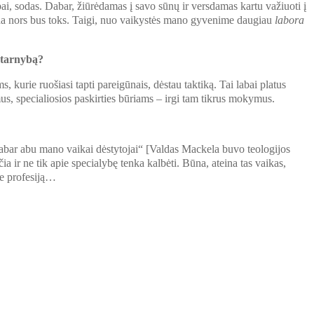
ai, sodas. Dabar, žiūrėdamas į savo sūnų ir versdamas kartu važiuoti į
kada nors bus toks. Taigi, nuo vaikystės mano gyvenime daugiau
labora
o tarnybą?
s, kurie ruošiasi tapti pareigūnais, dėstau taktiką. Tai labai platus
, specialiosios paskirties būriams – irgi tam tikrus mokymus.
Dabar abu mano vaikai dėstytojai“ [Valdas Mackela buvo teologijos
ia ir ne tik apie specialybę tenka kalbėti. Būna, ateina tas vaikas,
ie profesiją…