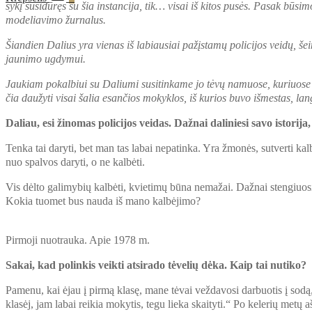
sykį susidūręs su šia instancija, tik… visai iš kitos pusės. Pasak būsim
modeliavimo žurnalus.
Šiandien Dalius yra vienas iš labiausiai pažįstamų policijos veidų, še
jaunimo ugdymui.
Jaukiam pokalbiui su Daliumi susitinkame jo tėvų namuose, kuriuose j
čia daužyti visai šalia esančios mokyklos, iš kurios buvo išmestas, lang
Daliau, esi žinomas policijos veidas. Dažnai daliniesi savo istorija
Tenka tai daryti, bet man tas labai nepatinka. Yra žmonės, sutverti kalb
nuo spalvos daryti, o ne kalbėti.
Vis dėlto galimybių kalbėti, kvietimų būna nemažai. Dažnai stengiuosi a
Kokia tuomet bus nauda iš mano kalbėjimo?
Pirmoji nuotrauka. Apie 1978 m.
Sakai, kad polinkis veikti atsirado tėvelių dėka. Kaip tai nutiko?
Pamenu, kai ėjau į pirmą klasę, mane tėvai veždavosi darbuotis į sodą
klasėj, jam labai reikia mokytis, tegu lieka skaityti.“ Po kelerių metų a