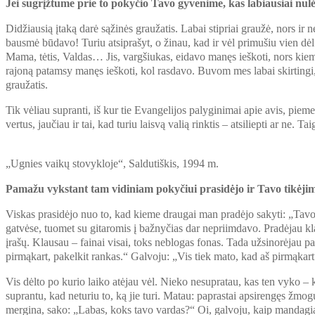
Jei sugrįžtume prie to pokyčio Tavo gyvenime, kas labiausiai nul
Didžiausią įtaką darė sąžinės graužatis. Labai stipriai graužė, nors
bausmė būdavo! Turiu atsiprašyt, o žinau, kad ir vėl primušiu vien dėl 
Mama, tėtis, Valdas… Jis, vargšiukas, eidavo manęs ieškoti, nors ki
rajoną patamsy manęs ieškoti, kol rasdavo. Buvom mes labai skirtingi, 
graužatis.
Tik vėliau supranti, iš kur tie Evangelijos palyginimai apie avis, pie
vertus, jaučiau ir tai, kad turiu laisvą valią rinktis – atsiliepti ar ne.
„Ugnies vaikų stovykloje“, Saldutiškis, 1994 m.
Pamažu vykstant tam vidiniam pokyčiui prasidėjo ir Tavo tikėji
Viskas prasidėjo nuo to, kad kieme draugai man pradėjo sakyti: „Tavo 
gatvėse, tuomet su gitaromis į bažnyčias dar nepriimdavo. Pradėjau k
įrašų. Klausau – fainai visai, toks neblogas fonas. Tada užsinorėjau pa
pirmąkart, pakelkit rankas.“ Galvoju: „Vis tiek mato, kad aš pirmąkart“,
Vis dėlto po kurio laiko atėjau vėl. Nieko nesupratau, kas ten vyko 
suprantu, kad neturiu to, ką jie turi. Matau: paprastai apsirengęs žmo
mergina, sako: „Labas, koks tavo vardas?“ Oi, galvoju, kaip mandagiai