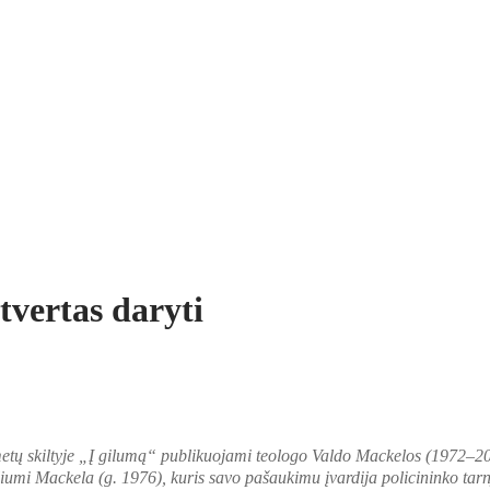
tvertas daryti
tų skiltyje „Į gilumą“ publikuojami teologo Valdo Mackelos (1972–2017
iumi Mackela (g. 1976), kuris savo pašaukimu įvardija policininko tarny