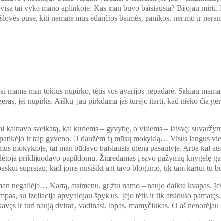
 visa tai vyko mano aplinkoje. Kas man buvo baisiausia? Bijojau mirti. 
ė šlovės pusė, kiti nematė mus ėdančios baimės, panikos, nerimo ir nera
 mama man tokius nupirko, tėtis vos avarijos nepadarė. Sakiau mamai: 
ras, jei nupirks. Aišku, jau pirkdama jas turėjo įtarti, kad nieko čia g
 tai kainavo sveikatą, kai kuriems – gyvybę, o visiems – laisvę: suvarž
i patikėjo ir taip gyveno. O daužėm tą mūsų mokyklą… Visus langus vi
kimus mokykloje, tai man būdavo baisiausia diena pasaulyje. Arba kai at
uklėtoja priklijuodavo papildomų. Žiūrėdamas į savo pažymių knygelę galv
 paskui supratau, kad joms nusišikt ant tavo blogumo, tik tam kartui tu
man negailėjo… Kartą, atsimenu, grįžtu namo – naujo daikto kvapas. Įein
mpas, su izoliacija apvyniojau špykius. Įėjo tėtis ir tik atsiduso pamat
ukavęs ir turi naują dviratį, vadinasi, lopas, mamyčiukas. O aš nenorėjau 