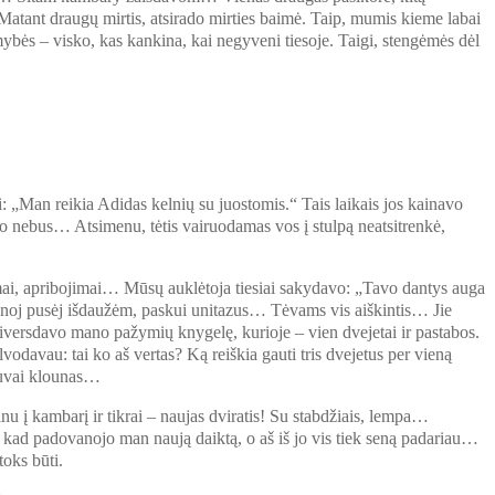
Matant draugų mirtis, atsirado mirties baimė. Taip, mumis kieme labai
mybės – visko, kas kankina, kai negyveni tiesoje. Taigi, stengėmės dėl
„Man reikia Adidas kelnių su juostomis.“ Tais laikais jos kainavo
ero nebus… Atsimenu, tėtis vairuodamas vos į stulpą neatsitrenkė,
ymai, apribojimai… Mūsų auklėtoja tiesiai sakydavo: „Tavo dantys auga
enoj pusėj išdaužėm, paskui unitazus… Tėvams vis aiškintis… Jie
siversdavo mano pažymių knygelę, kurioje – vien dvejetai ir pastabos.
odavau: tai ko aš vertas? Ką reiškia gauti tris dvejetus per vieną
 buvai klounas…
u į kambarį ir tikrai – naujas dviratis! Su stabdžiais, lempa…
ęs, kad padovanojo man naują daiktą, o aš iš jo vis tiek seną padariau…
toks būti.