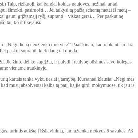
.) Taip, rizikuoji, kai bandai kokias naujoves, nežinai, ar tai
pti, išmokti, pasiruošti… Jei taikysi tą pačią schemą metai iš metų –
 kai gauni grįžtamąjį ryšį, supranti – viskas gerai… Per paskutinę
 tai, ko ir tikėjausi.
jojo: „Negi dieną neužtenka mokytis?“ Paaiškinau, kad mokantis reikia
bet paskui supranti, kiek daug tai duoda.
Jie žino, dėl ko sugrįžta, ir palydi į realybę būsimus savo kolegas.
riame viename traukinyje.
kurių kartais tenka vykti tiesiai į tarnybą. Kursantai klausia: „Negi mes
kad mūsų absolventai kalba tą patį, ką jie girdi mokymuose, tik jau iš
us, turintis aukštąjį išsilavinimą, jam užtenka mokytis 6 savaites. Aš