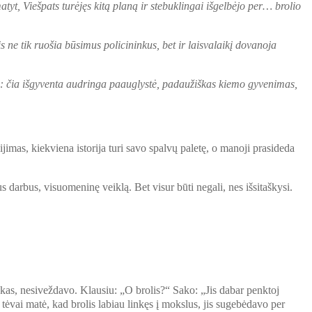
atyt, Viešpats turėjęs kitą planą ir stebuklingai išgelbėjo per… brolio
 ne tik ruošia būsimus policininkus, bet ir laisvalaikį dovanoja
ja: čia išgyventa audringa paauglystė, padaužiškas kiemo gyvenimas,
ijimas, kiekviena istorija turi savo spalvų paletę, o manoji prasideda
s darbus, visuomeninę veiklą. Bet visur būti negali, nes išsitaškysi.
okas, nesiveždavo. Klausiu: „O brolis?“ Sako: „Jis dabar penktoj
ai tėvai matė, kad brolis labiau linkęs į mokslus, jis sugebėdavo per