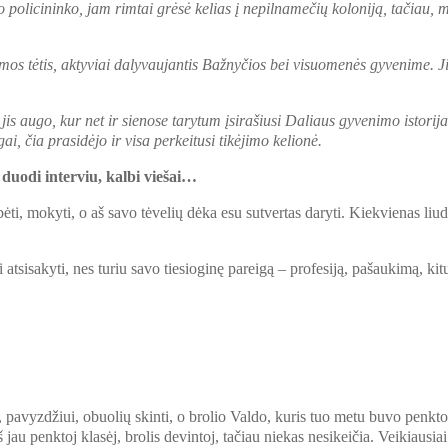
o policininko, jam rimtai grėsė kelias į nepilnamečių koloniją, tačiau, m
imos tėtis, aktyviai dalyvaujantis Bažnyčios bei visuomenės gyvenime. Jis
is augo, kur net ir sienose tarytum įsirašiusi Daliaus gyvenimo istori
ai, čia prasidėjo ir visa perkeitusi tikėjimo kelionė.
, duodi interviu, kalbi viešai…
ėti, mokyti, o aš savo tėvelių dėka esu sutvertas daryti. Kiekvienas liud
tsisakyti, nes turiu savo tiesioginę pareigą – profesiją, pašaukimą, kitu
, pavyzdžiui, obuolių skinti, o brolio Valdo, kuris tuo metu buvo penkt
š jau penktoj klasėj, brolis devintoj, tačiau niekas nesikeičia. Veikiausi