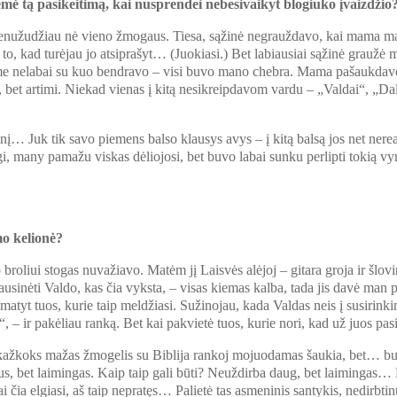
ėmė tą pasikeitimą, kai nusprendei nebesivaikyt blogiuko įvaizdžio
 ir nenužudžiau nė vieno žmogaus. Tiesa, sąžinė negrauždavo, kai mama 
to, kad turėjau jo atsiprašyt… (Juokiasi.) Bet labiausiai sąžinė graužė 
eme nelabai su kuo bendravo – visi buvo mano chebra. Mama pašaukdavo 
bet artimi. Niekad vienas į kitą nesikreipdavom vardu – „Valdai“, „Dalia
menį… Juk tik savo piemens balso klausys avys – į kitą balsą jos net ne
 Taigi, many pamažu viskas dėliojosi, bet buvo labai sunku perlipti tokią vy
mo kelionė?
broliui stogas nuvažiavo. Matėm jį Laisvės alėjoj – gitara groja ir šlov
lausinėti Valdo, kas čia vyksta, – visas kiemas kalba, tada jis davė m
matyt tuos, kurie taip meldžiasi. Sužinojau, kada Valdas neis į susirinki
 – ir pakėliau ranką. Bet kai pakvietė tuos, kurie nori, kad už juos pasim
– kažkoks mažas žmogelis su Biblija rankoj mojuodamas šaukia, bet… buv
gus, bet laimingas. Kaip taip gali būti? Neuždirba daug, bet laimingas… 
 čia elgiasi, aš taip nepratęs… Palietė tas asmeninis santykis, nedirbt