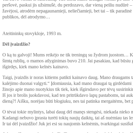
peršovė, paskui jis užsimušė, du perdozavo, dar vieną peiliu nudūrė –
žavėjosi, atrodėm nepagaunamieji, neliečiamieji, bet tai – tik paradin
publikos, dėl atrodymo…
Ateitininkų stovykloje, 1993 m.
Dėl įvaizdžio?
O ką tu galvoji! Mums reikėjo ne tik treningų su žydrom juostom… Kai
šimtą rublių, o mamos atlyginimas buvo 210. Jai pasakiau, kad būsiu ge
išgirdęs, kiek mano kelnės kainavo.
Taigi, įvaizdis ir noras kitiems patikti kainavo daug. Mano draugams
kalėjimo duonai valgyti.“ Įdomiausia, kad mano draugai tą girdėdam
žinojo apie mano nuotykius tik tiek, kiek išgirsdavo per tėvų susirin
Iš jos ir brolis juokdavosi, kad ten pritrūkdavo lapų pastaboms, tai a
dieną?! Aišku, norėjau būti blogiuku, nes tai patinka mergaitėms, bet
O tėvai tokie mylintys, labai daug dėl manęs stengėsi, niekada nieko 
Kadangi nebuvo įprasta turėti tokių naujų daiktų, tai aš nuėmiau tas le
Ir tai dėl įvaizdžio! Juk jei esi su naujomis kelnėmis, tvarkingai susiš