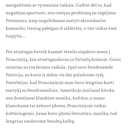
mergaitėmis ar vyresniais vaikais. Galbūt dėl to, kad
negalėjau sportuoti, nes turėjau problemų su regėjimu.
Prisimenu, kaip negalėdamas matyti skrendančio
kamuolio, tiesiog pabėgau iš aikštelės, o visi vaikai ėmė
šaipytis…
Per atostogas beveik kasmet tėvelis siųsdavo mane į
Prancūziją, kur atostogaudavau jo bičiulių šeimoje. Gerai
sutariau su tos šeimos vaikais, ypač savo bendraamže
Patricija, su kuria ir dabar vis dar palaikome ryšį.
Pastebėjau, kad Prancūzijoje man buvo lengviau kurti
santykį su bendraamžiais. Amerikoje jaučiausi kitoks,
nes domėjausi klasikine muzika, kultūra, o mano
klasiokams tai nebuvo įdomu. Prancūzijoje vaikai
kultūringesni, jiems buvo įdomi literatūra, muzika, tad
lengviau rasdavome bendrą kalbą.