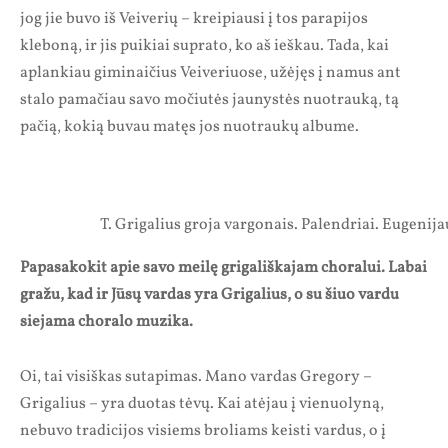
jog jie buvo iš Veiverių – kreipiausi į tos parapijos
kleboną, ir jis puikiai suprato, ko aš ieškau. Tada, kai
aplankiau giminaičius Veiveriuose, užėjęs į namus ant
stalo pamačiau savo močiutės jaunystės nuotrauką, tą
pačią, kokią buvau matęs jos nuotraukų albume.
T. Grigalius groja vargonais. Palendriai. Eugeni
Papasakokit apie savo meilę grigališkajam choralui. Labai
gražu, kad ir Jūsų vardas yra Grigalius, o su šiuo vardu
siejama choralo muzika.
Oi, tai visiškas sutapimas. Mano vardas Gregory –
Grigalius – yra duotas tėvų. Kai atėjau į vienuolyną,
nebuvo tradicijos visiems broliams keisti vardus, o į