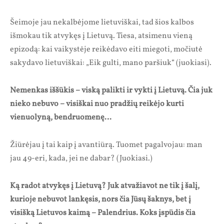
Šeimoje jau nekalbėjome lietuviškai, tad šios kalbos
išmokau tik atvykęs į Lietuvą. Tiesa, atsimenu vieną
epizodą: kai vaikystėje reikėdavo eiti miegoti, močiutė
sakydavo lietuviškai: „Eik gulti, mano paršiuk“ (juokiasi).
Nemenkas iššūkis – viską palikti ir vykti į Lietuvą. Čia juk
nieko nebuvo – visiškai nuo pradžių reikėjo kurti
vienuolyną, bendruomenę…
Žiūrėjau į tai kaip į avantiūrą. Tuomet pagalvojau: man
jau 49-eri, kada, jei ne dabar? (Juokiasi.)
Ką radot atvykęs į Lietuvą? Juk atvažiavot ne tik į šalį,
kurioje nebuvot lankęsis, nors čia Jūsų šaknys, bet į
visišką Lietuvos kaimą – Palendrius. Koks įspūdis čia