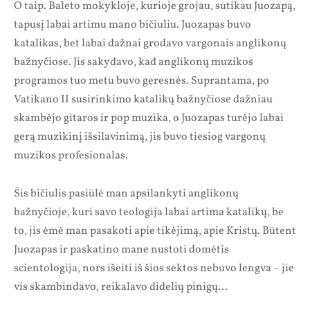
O taip. Baleto mokykloje, kurioje grojau, sutikau Juozapą,
tapusį labai artimu mano bičiuliu. Juozapas buvo
katalikas, bet labai dažnai grodavo vargonais anglikonų
bažnyčiose. Jis sakydavo, kad anglikonų muzikos
programos tuo metu buvo geresnės. Suprantama, po
Vatikano II susirinkimo katalikų bažnyčiose dažniau
skambėjo gitaros ir pop muzika, o Juozapas turėjo labai
gerą muzikinį išsilavinimą, jis buvo tiesiog vargonų
muzikos profesionalas.
Šis bičiulis pasiūlė man apsilankyti anglikonų
bažnyčioje, kuri savo teologija labai artima katalikų, be
to, jis ėmė man pasakoti apie tikėjimą, apie Kristų. Būtent
Juozapas ir paskatino mane nustoti domėtis
scientologija, nors išeiti iš šios sektos nebuvo leng­va – jie
vis skambindavo, reikalavo didelių pinigų…