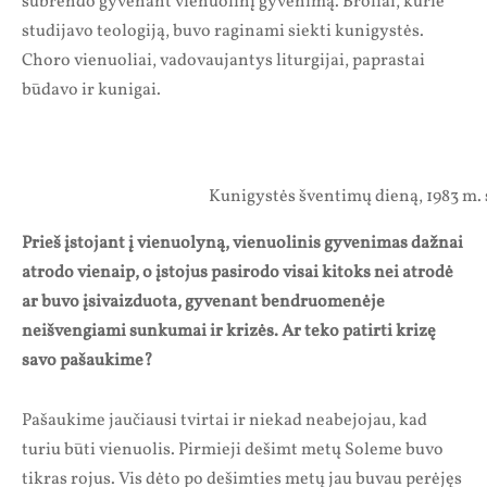
subrendo gyvenant vienuolinį gyvenimą. Broliai, kurie
studijavo teologiją, buvo raginami siekti kunigystės.
Choro vienuoliai, vadovaujantys liturgijai, paprastai
būdavo ir kunigai.
Kunigystės šventimų dieną, 1983 m. s
Prieš įstojant į vienuolyną, vienuolinis gyvenimas dažnai
atrodo vienaip, o įstojus pasirodo visai kitoks nei atrodė
ar buvo įsivaizduota, gyvenant bendruomenėje
neišvengiami sunkumai ir krizės. Ar teko patirti krizę
savo pašaukime?
Pašaukime jaučiausi tvirtai ir niekad neabejojau, kad
turiu būti vienuolis. Pirmieji dešimt metų Soleme buvo
tikras rojus. Vis dėto po dešimties metų jau buvau perėjęs