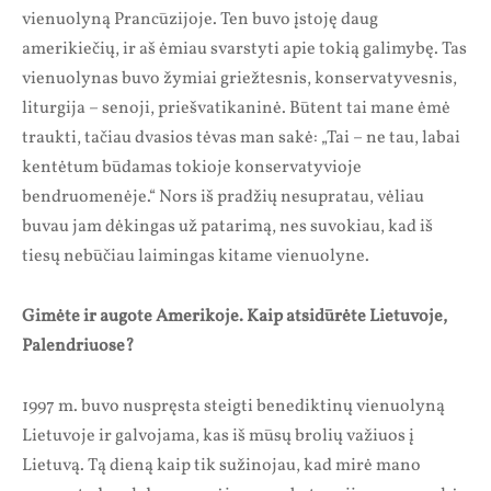
vienuolyną Prancūzijoje. Ten buvo įstoję daug
amerikiečių, ir aš ėmiau svarstyti apie tokią galimybę. Tas
vienuolynas buvo žymiai griežtesnis, konservatyvesnis,
liturgija – senoji, priešvatikaninė. Būtent tai mane ėmė
traukti, tačiau dvasios tėvas man sakė: „Tai – ne tau, labai
kentėtum būdamas tokioje konservatyvioje
bendruomenėje.“ Nors iš pradžių nesupratau, vėliau
buvau jam dėkingas už patarimą, nes suvokiau, kad iš
tiesų nebūčiau laimingas kitame vienuolyne.
Gimėte ir augote Amerikoje. Kaip atsidūrėte Lietuvoje,
Palendriuose?
1997 m. buvo nuspręsta steigti benediktinų vienuolyną
Lietuvoje ir galvojama, kas iš mūsų brolių važiuos į
Lietuvą. Tą dieną kaip tik sužinojau, kad mirė mano