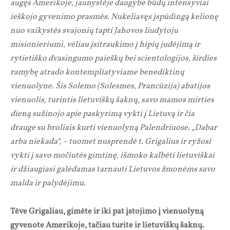
augęs Amerikoje, jaunystėje daugybe būdų intensyviai
ieškojo gyvenimo prasmės. Nukeliavęs įspūdingą kelionę
nuo vaikystės svajonių tapti Jahovos liudytoju
misionieriumi, vėliau įsitraukimo į hipių judėjimą ir
rytietiško dvasingumo paieškų bei scientologijos, širdies
ramybę atrado kontempliatyviame benediktinų
vienuolyne. Šis Solemo (Solesmes, Prancūzija) abatijos
vienuolis, turintis lietuviškų šaknų, savo mamos mirties
dieną sužinojo apie paskyrimą vykti į Lietuvą ir čia
drauge su broliais kurti vienuolyną Palendriuose. „Dabar
arba niekada“, – tuomet nusprendė t. Grigalius ir ryžosi
vykti į savo močiutės gimtinę, išmoko kalbėti lietuviškai
ir džiaugiasi galėdamas tarnauti Lietuvos žmonėms savo
malda ir palydėjimu.
Tėve Grigaliau, gimėte ir iki pat įstojimo į vienuolyną
gyvenote Amerikoje, tačiau turite ir lietuviškų šaknų.