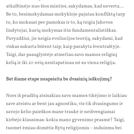
atkalbinėjo nuo šios minties, sakydamas, kad neverta…
Be to, besimokydamas mokykloje pajutau konfliktą tarp
to, ko mokausi per pamokas ir to, ką teigia Jahovos
liudytojai, kurių mokymas itin fundamentalistiškas.
Pavyzdžiui, jie neigia evoliucijos teoriją, sakydami, kad
viskas sukurta būtent taip, kaip parašyta šventraštyje.
Taigi, dar paauglystėje atmečiau savo mamos religinį
kelią ir iki 21-erių nesitapatinau nė su viena religija.
Bet šiame etape neapsieita be dvasinių ieškojimų?
Nors iš pradžių atsisakiau savo mamos tikėjimo ir laikiau
save ateistu ar bent jau agnostiku, vis tik dvasingumo ir
savojo kelio paieškos mane traukė ir neišvengiamai
kirbėjo klausimas: kokia mano gyvenimo prasmė? Taigi,
tuomet ėmiau domėtis Rytų religijomis – induizmu bei