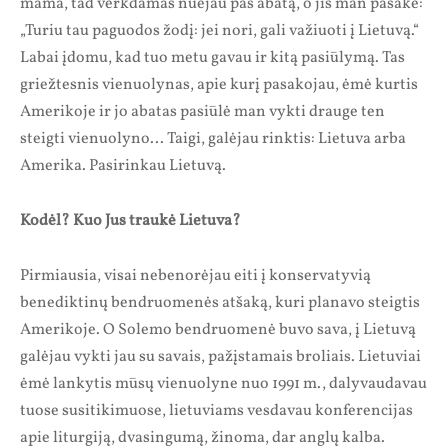
mama, tad verkdamas nuėjau pas abatą, o jis man pasakė:
„Turiu tau paguodos žodį: jei nori, gali važiuoti į Lietuvą.“
Labai įdomu, kad tuo metu gavau ir kitą pasiūlymą. Tas
griežtesnis vienuolynas, apie kurį pasakojau, ėmė kurtis
Amerikoje ir jo abatas pasiūlė man vykti drauge ten
steigti vienuolyno… Taigi, galėjau rinktis: Lietuva arba
Amerika. Pasirinkau Lietuvą.
Kodėl? Kuo Jus traukė Lietuva?
Pirmiausia, visai nebenorėjau eiti į konservatyvią
benediktinų bendruomenės atšaką, kuri planavo steigtis
Amerikoje. O Solemo bendruomenė buvo sava, į Lietuvą
galėjau vykti jau su savais, pažįstamais broliais. Lietuviai
ėmė lankytis mūsų vienuolyne nuo 1991 m., dalyvaudavau
tuose susitikimuose, lietuviams vesdavau konferencijas
apie liturgiją, dvasingumą, žinoma, dar anglų kalba.