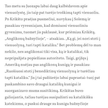
Tuo metu su Juozapu labai daug kalbėdavom apie
vienuolystę, jis taip pat turėjo troškimą tapti vienuoliu.
Po Krikšto praėjus pusmečiui, nuvykau į Solemą ir
pasakiau vyresniajam, kad domiuosi vienuoliniu
gyvenimu, tuomet jis paklausė, kur priėmiau Krikštą.
„Anglikonų bažnyčioje“, – atsakiau. „Ką gi, jei nori stoti į
vienuolyną, turi tapti kataliku.“ Bet problemų dėl to man
nekilo, nes anglikonai tiki visa, ką ir katalikai, tik
nepripažįsta popiežiaus autoriteto. Taigi, grįžęs į
Ameriką nuėjau pas anglikonų kunigą ir pasakiau:
„Ruošiuosi stoti į benediktinų vienuolyną ir turėčiau
tapti kataliku.“ Jis į tai pažiūrėjo labai paprastai: tuoj pat
paskambino savo draugui katalikų kunigui ir
suorganizavo mums susitikimą. Krikštas buvo
galiojantis, tačiau turėjau susipažinti su katalikišku
katekizmu, o paskui drauge su kunigu bažnyčioje