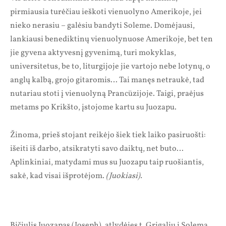
pirmiausia turėčiau ieškoti vienuolyno Amerikoje, jei
nieko nerasiu – galėsiu bandyti Soleme. Domėjausi,
lankiausi benediktinų vienuolynuose Amerikoje, bet ten
jie gyvena aktyvesnį gyvenimą, turi mokyklas,
universitetus, be to, liturgijoje jie vartojo nebe lotynų, o
anglų kalbą, grojo gitaromis… Tai manęs netraukė, tad
nutariau stoti į vienuolyną Prancūzijoje. Taigi, praėjus
metams po Krikšto, įstojome kartu su Juozapu.
Žinoma, prieš stojant reikėjo šiek tiek laiko pasiruošti:
išeiti iš darbo, atsikratyti savo daiktų, net buto…
Aplinkiniai, matydami mus su Juozapu taip ruošiantis,
sakė, kad visai išprotėjom.
(Juokiasi).
Bičiulis Juozapas (Joseph), atlydėjęs t. Grigalių į Solemą.