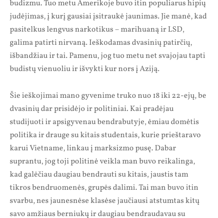
budizmu. Tuo metu Amerikoje buvo itin populiarus hipių
judėjimas, į kurį gausiai įsitraukė jaunimas. Jie manė, kad
pasitelkus lengvus narkotikus – marihuaną ir LSD,
galima patirti nirvaną. Ieškodamas dvasinių patirčių,
išbandžiau ir tai. Pamenu, jog tuo metu net svajojau tapti
budistų vienuoliu ir išvykti kur nors į Aziją.
Šie ieškojimai mano gyvenime truko nuo 18 iki 22-ejų, be
dvasinių dar prisidėjo ir politiniai. Kai pradėjau
studijuoti ir apsigyvenau bendrabutyje, ėmiau domėtis
politika ir drauge su kitais studentais, kurie prieštaravo
karui Vietname, linkau į marksizmo pusę. Dabar
suprantu, jog toji politinė veikla man buvo reikalinga,
kad galėčiau daugiau bendrauti su kitais, jaustis tam
tikros bendruomenės, grupės dalimi. Tai man buvo itin
svarbu, nes jaunesnėse klasėse jaučiausi atstumtas kitų
savo amžiaus berniukų ir daugiau bendraudavau su