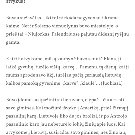
atvykus?
Buvau sužavėtas – iki tol niekada negyvenau tikrame
kaime. Net ir Solemo vienuolynas buvo miestelyje, o
prieš tai – Niujorkas. Palendriuose pajutau didesnį ryšį su
gamta.
Kai tik atvykome, mūsų kaimynė buvo senutė Elena, ji
laikė gyvulių, turėjo vištų, karvę… Pamenu, tą dieną, kai ji
mums aprodė savo ūkį, turėjau pačią geriausią lietuvių
kalbos pamoką gyvenime: „karvė“, „kiaulė“… (Juokiasi.)
Buvo įdomu susipažinti su lietuviais, o ypač – čia atrasti
savo gimines. Kai močiutė išvyko į Ameriką, prieš Pirmąjį
pasaulinį karą, Lietuvoje liko du jos broliai, ir po Antrojo
pasaulinio karo jau nebeturėjo jokių žinių apie juos. Kai
atvykome į Lietuvą, susiradau savo gimines, nes žinojau,