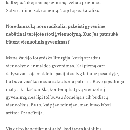
kalbėjau Tikėjimo išpažinimą, vėliau priėmiau
Sutvirtinimo sakramentą. Taip tapau kataliku.
Norėdamas ką nors radikaliai pakeisti gyvenime,
nebūtinai turėjote stoti į vienuolyną. Kuo Jus patraukė
būtent vienuolinis gyvenimas?
Mane žavėjo lotyniška liturgija, kurią atradau
vienuolyne, ir maldos gyvenimas. Kai pirmąkart
dalyvavau toje maldoje, pasijutau lyg kitame pasaulyje,
tai buvo visiškai nauja sakralumo patirtis. Buvo įspūdinga
matyti krikščionišką kontempliatyvų vienuolinį
gyvenimą, nes ligi tol buvau domėjęsis tik budistų
vienuoliais. Be to, kaip jau minėjau, man buvo labai
artima Prancūzija.
Vis dėlto benediktinai sakė, kad tapęs kataliku,