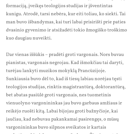
formaciją, įveikęs teologijos studijas ir įšventintas
kunigu. Atrodė, tarsi nebėra, kur eiti toliau, ko siekti. Tai
man buvo išbandymas, kai turi labai prisirišti prie paties
dvasinio gyvenimo ir atsižadėti tokio žmogiško troškimo
kuo daugiau nuveikti.
Dar vienas iššūkis – pradėti groti vargonais. Nors buvau
pianistas, vargonais negrojau. Kad išmokčiau tai daryti,
turėjau lankyti muzikos mokyklą Prancūzijoje.
Sunkiausia buvo dėl to, kad iš tiesų labiau norėjau tęsti
teologijos studijas, rinktis magistrantūrą, doktorantūrą,
bet abatas pasiūlė groti vargonais, nes tuometinis
vienuolyno vargonininkas jau buvo garbaus amžiaus ir
reikėjo ruošti kitą. Labai bijojau groti bažnyčioje, kai
jaučiau, kad nebuvau pakankamai pasirengęs, o mūsų
vargonininkas buvo silpnos sveikatos ir kartais