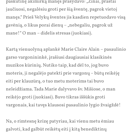
paskutinę akimirką manęs prašydavo: „Žinai, prastai
jaučiuosi, negalėsiu groti per šią šventę, pagrok vietoj
manęs.“ Prieš Velykų šventes jis kasdien repetuodavo visą
gavėnią, o likus porai dienų – „nebegaliu, pagrok už
mane!“ O man – didelis stresas (juokiasi).
Kartą vienuolyną aplankė Marie Claire Alain – pasaulinio
garso vargonininkė, įrašiusi daugiausiai klasikinės
muzikos kūrinių. Nutiko taip, kad dėl to, jog buvo
moteris, ji negalėjo patekti prie vargonų – būtų reikėję
eiti per klauzūrą, o tuo metu moterims tai buvo
neleidžiama. Tada Marie dalyvavo šv. Mišiose, o man
reikėjo groti (juokiasi). Buvo tikras iššūkis groti
vargonais, kai tavęs klausosi pasaulinio lygio žvaigždė!
Na, o rimtesnę krizę patyriau, kai vienu metu ėmiau
galvoti, kad galbūt reikėtų eiti į kitą benediktinų