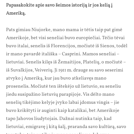
Papasakokite apie savo šeimos istoriją ir jos kelią į
Ameriką.
Pats gimiau Niujorke, mano mama ir tėtis taip pat gimė
Amerikoje, bet visi seneliai buvo europiečiai. Tėčio tėvai
buvo italai, senelis iš Florencijos, močiutė iš Sienos, todėl
ir mano pavardė itališka – Casprini. Mamos seneliai –
lietuviai. Senelis kilęs iš Žemaitijos, Platelių, o močiutė –
iš Suvalkijos, Veiverių. Ji 1911 m. drauge su savo seserimi
atvyko į Ameriką, kur jau buvo atkeliavęs mano
prosenelis. Močiutė ten ištekėjo už lietuvio, su seneliu
jiedu susipažino lietuvių parapijoje. Vis dėlto mano
senelių tikėjimo kelyje įvyko labai įdomus vingis – jie
buvo krikštyti ir auginti kaip katalikai, bet Amerikoje
tapo Jahovos liudytojais. Dažnai nutinka taip, kad
lietuviai, emigravę į kitą šalį, praranda savo kultūrą, savo