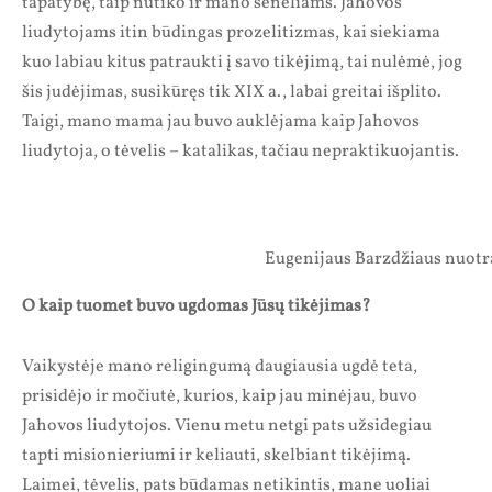
tapatybę, taip nutiko ir mano seneliams. Jahovos
liudytojams itin būdingas prozelitizmas, kai siekiama
kuo labiau kitus patraukti į savo tikėjimą, tai nulėmė, jog
šis judėjimas, susikūręs tik XIX a., labai greitai išplito.
Taigi, mano mama jau buvo auklėjama kaip Jahovos
liudytoja, o tėvelis – katalikas, tačiau nepraktikuojantis.
Eugenijaus Barzdžiaus nuot
O kaip tuomet buvo ugdomas Jūsų tikėjimas?
Vaikystėje mano religingumą daugiausia ugdė teta,
prisidėjo ir močiutė, kurios, kaip jau minėjau, buvo
Jahovos liudytojos. Vienu metu netgi pats užsidegiau
tapti misionieriumi ir keliauti, skelbiant tikėjimą.
Laimei, tėvelis, pats būdamas netikintis, mane uoliai