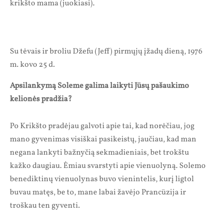
krikšto mama (juokiasi).
Su tėvais ir broliu Džefu (Jeff) pirmųjų įžadų dieną, 1976
m. kovo 25 d.
Apsilankymą Soleme galima laikyti Jūsų pašaukimo
kelionės pradžia?
Po Krikšto pradėjau galvoti apie tai, kad norėčiau, jog
mano gyvenimas visiškai pasikeistų, jaučiau, kad man
negana lankyti bažnyčią sekmadieniais, bet trokštu
kažko daugiau. Ėmiau svarstyti apie vienuolyną. Solemo
benediktinų vienuolynas buvo vienintelis, kurį ligtol
buvau matęs, be to, mane labai žavėjo Prancūzija ir
troškau ten gyventi.