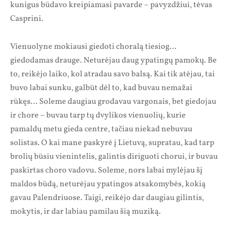
kunigus būdavo kreipiamasi pavarde – pavyzdžiui, tėvas
Casprini.
Vienuolyne mokiausi giedoti choralą tiesiog…
giedodamas drauge. Neturėjau daug ypatingų pamokų. Be
to, reikėjo laiko, kol atradau savo balsą. Kai tik atėjau, tai
buvo labai sunku, galbūt dėl to, kad buvau nemažai
rūkęs… Soleme daugiau grodavau vargonais, bet giedojau
ir chore – buvau tarp tų dvylikos vienuolių, kurie
pamaldų metu gieda centre, tačiau niekad nebuvau
solistas. O kai mane paskyrė į Lietuvą, supratau, kad tarp
brolių būsiu vienintelis, galintis diriguoti chorui, ir buvau
paskirtas choro vadovu. Soleme, nors labai mylėjau šį
maldos būdą, neturėjau ypatingos atsakomybės, kokią
gavau Palendriuose. Taigi, reikėjo dar daugiau gilintis,
mokytis, ir dar labiau pamilau šią muziką.