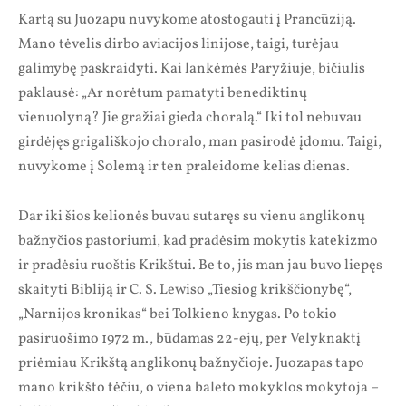
Kartą su Juozapu nuvykome atostogauti į Prancūziją.
Mano tėvelis dirbo aviacijos linijose, taigi, turėjau
galimybę paskraidyti. Kai lankėmės Paryžiuje, bičiulis
paklausė: „Ar norėtum pamatyti benediktinų
vienuolyną? Jie gražiai gieda choralą.“ Iki tol nebuvau
girdėjęs grigališkojo choralo, man pasirodė įdomu. Taigi,
nuvykome į Solemą ir ten praleidome kelias dienas.
Dar iki šios kelionės buvau sutaręs su vienu anglikonų
bažnyčios pastoriumi, kad pradėsim mokytis katekizmo
ir pradėsiu ruoštis Krikštui. Be to, jis man jau buvo liepęs
skaityti Bibliją ir C. S. Lewiso „Tiesiog krikščionybę“,
„Narnijos kronikas“ bei Tolkieno knygas. Po tokio
pasiruošimo 1972 m., būdamas 22-ejų, per Velyknaktį
priėmiau Krikštą anglikonų bažnyčioje. Juozapas tapo
mano krikšto tėčiu, o viena baleto mokyklos mokytoja –