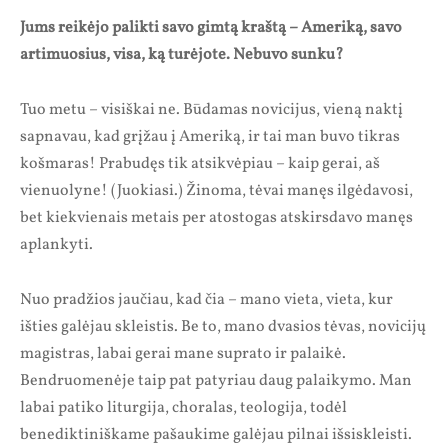
Jums reikėjo palikti savo gimtą kraštą – Ameriką, savo
artimuosius, visa, ką turėjote. Nebuvo sunku?
Tuo metu – visiškai ne. Būdamas novicijus, vieną naktį
sapnavau, kad grįžau į Ameriką, ir tai man buvo tikras
košmaras! Prabudęs tik atsikvėpiau – kaip gerai, aš
vienuolyne! (Juokiasi.) Žinoma, tėvai manęs ilgėdavosi,
bet kiekvienais metais per atostogas atskirsdavo manęs
aplankyti.
Nuo pradžios jaučiau, kad čia – mano vieta, vieta, kur
išties galėjau skleistis. Be to, mano dvasios tėvas, novicijų
magistras, labai gerai mane suprato ir palaikė.
Bendruomenėje taip pat patyriau daug palaikymo. Man
labai patiko liturgija, choralas, teologija, todėl
benediktiniškame pašaukime galėjau pilnai išsiskleisti.