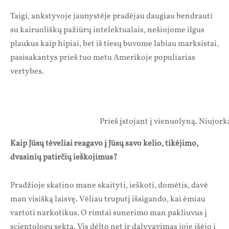
Taigi, ankstyvoje jaunystėje pradėjau daugiau bendrauti
su kairuoliškų pažiūrų intelektualais, nešiojome ilgus
plaukus kaip hipiai, bet iš tiesų buvome labiau marksistai,
pasisakantys prieš tuo metu Amerikoje populiarias
vertybes.
Prieš įstojant į vienuolyną. Niujork
Kaip Jūsų tėveliai reagavo į Jūsų savo kelio, tikėjimo,
dvasinių patirčių ieškojimus?
Pradžioje skatino mane skaityti, ieškoti, domėtis, davė
man visišką laisvę. Vėliau truputį išsigando, kai ėmiau
vartoti narkotikus. O rimtai sunerimo man pakliuvus į
scientologų sektą. Vis dėlto net ir dalyvavimas joje išėjo į