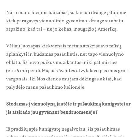
Na, o mano bičiulis Juozapas, su kuriuo drauge įstojome,
kiek paragavęs vienuolinio gyvenimo, drauge su abatu
atpažino, kad tai – ne jo kelias, ir sugrįžo į Ameriką.
Vėliau Juozapas kiekvienais metais atskrisdavo mūsų
aplankyti ir, būdamas pasaulietis, net tapo vienuolyno
oblatu. Jis buvo puikus muzikantas ir iki pat mirties
(2006 m.) per didžiąsias šventes atvykdavo pas mus groti
vargonais. Iki šios dienos esu jam dėkingas už tai, kad
palydėjo mane pašaukimo kelionėje.
Stodamas į vienuolyną jautėte ir pašaukimą kunigystei ar
jis atsirado jau gyvenant bendruomenėje?
Iš pradžių apie kunigystę negalvojau, šis pašaukimas