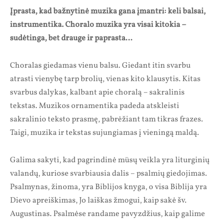
Įprasta, kad bažnytinė muzika gana įmantri: keli balsai,
instrumentika. Choralo muzika yra visai kitokia –
sudėtinga, bet drauge ir paprasta…
Choralas giedamas vienu balsu. Giedant itin svarbu
atrasti vienybę tarp brolių, vienas kito klausytis. Kitas
svarbus dalykas, kalbant apie choralą – sakralinis
tekstas. Muzikos ornamentika padeda atskleisti
sakralinio teksto prasmę, pabrėžiant tam tikras frazes.
Taigi, muzika ir tekstas sujungiamas į vieningą maldą.
Galima sakyti, kad pagrindinė mūsų veikla yra liturginių
valandų, kuriose svarbiausia dalis – psalmių giedojimas.
Psalmynas, žinoma, yra Biblijos knyga, o visa Biblija yra
Dievo apreiškimas, Jo laiškas žmogui, kaip sakė šv.
Augustinas. Psalmėse randame pavyzdžius, kaip galime