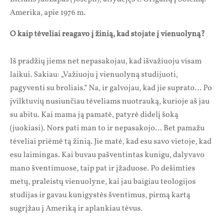
Amerika, apie 1976 m.
O kaip tėveliai reagavo į žinią, kad stojate į vienuolyną?
Iš pradžių jiems net nepasakojau, kad išvažiuoju visam
laikui. Sakiau: „Važiuoju į vienuolyną studijuoti,
pagyventi su broliais.“ Na, ir galvojau, kad jie suprato… Po
įvilktuvių nusiunčiau tėveliams nuotrauką, kurioje aš jau
su abitu. Kai mama ją pamatė, patyrė didelį šoką
(juokiasi). Nors pati man to ir nepasakojo… Bet pamažu
tėveliai priėmė tą žinią. Jie matė, kad esu savo vietoje, kad
esu laimingas. Kai buvau pašventintas kunigu, dalyvavo
mano šventimuose, taip pat ir įžaduose. Po dešimties
metų, praleistų vienuolyne, kai jau baigiau teologijos
studijas ir gavau kunigystės šventimus, pirmą kartą
sugrįžau į Ameriką ir aplankiau tėvus.