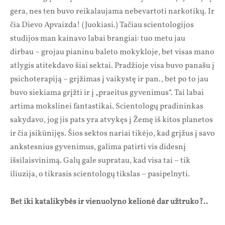
gera, nes ten buvo reikalaujama nebevartoti narkotikų. Ir
čia Dievo Apvaizda! (Juokiasi.) Tačiau scientologijos
studijos man kainavo labai brangiai: tuo metu jau
dirbau – grojau pianinu baleto mokykloje, bet visas mano
atlygis atitekdavo šiai sektai. Pradžioje visa buvo panašu į
psichoterapiją – grįžimas į vaikystę ir pan., bet po to jau
buvo siekiama grįžti ir į „praeitus gyvenimus“. Tai labai
artima mokslinei fantastikai. Scientologų pradininkas
sakydavo, jog jis pats yra atvykęs į Žemę iš kitos planetos
ir čia įsikūnijęs. Šios sektos nariai tikėjo, kad grįžus į savo
ankstesnius gyvenimus, galima patirti vis didesnį
išsilaisvinimą. Galų gale supratau, kad visa tai – tik
iliuzija, o tikrasis scientologų tikslas – pasipelnyti.
Bet iki katalikybės ir vienuolyno kelionė dar užtruko?..