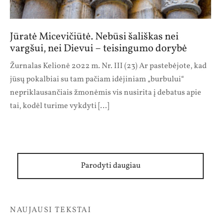
ektai
Jūratė Micevičiūtė. Nebūsi šališkas nei
vargšui, nei Dievui – teisingumo dorybė
Žurnalas Kelionė 2022 m. Nr. III (23) Ar pastebėjote, kad
jūsų pokalbiai su tam pačiam idėjiniam „burbului“
nepriklausančiais žmonėmis vis nusirita į debatus apie
tai, kodėl turime vykdyti […]
Parodyti daugiau
NAUJAUSI TEKSTAI