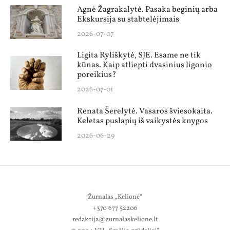
Agnė Žagrakalytė. Pasaka beginių arba
Ekskursija su stabtelėjimais
2026-07-07
Ligita Ryliškytė, SJE. Esame ne tik
kūnas. Kaip atliepti dvasinius ligonio
poreikius?
2026-07-01
Renata Šerelytė. Vasaros šviesokaita.
Keletas puslapių iš vaikystės knygos
2026-06-29
Žurnalas „Kelionė“
+370 677 52206
redakcija@zurnalaskelione.lt