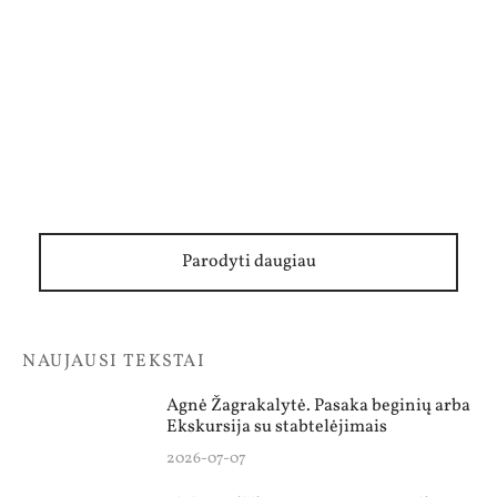
Regimantas Tamošaitis. Viltinga žemės
kelionė
Parodyti daugiau
NAUJAUSI TEKSTAI
Agnė Žagrakalytė. Pasaka beginių arba
Ekskursija su stabtelėjimais
2026-07-07