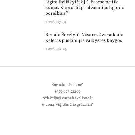
Ligita Ryliškytė, SJE. Esame ne tik
kūnas. Kaip atliepti dvasinius ligonio
poreikius?
2026-07-01
Renata Šerelytė. Vasaros šviesokaita.
Keletas puslapių iš vaikystės knygos
2026-06-29
Žurnalas „Kelionė“
+370 677 52206
redakcija@zurnalaskelione.lt
© 2024 VšĮ „Smėlio grūdeliai“