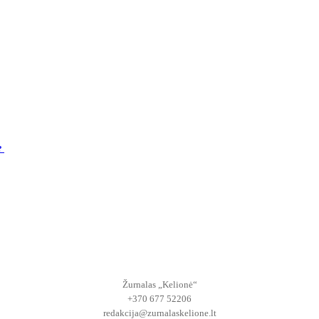
s?
Žurnalas „Kelionė“
+370 677 52206
redakcija@zurnalaskelione.lt