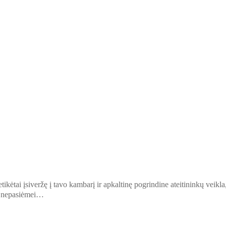
ikėtai įsiveržę į tavo kambarį ir apkaltinę pogrindine ateitininkų veikla
ės nepasiėmei…