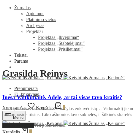
Žurnalas
Apie mus
Platinimo vietos
Archyvas
Projektai
Projektas „Įkvėpimai“
Projektas „Stabtelėjimai“
Projektas „Prisilietimai“
Tekstai
Parama
Grasilda Reinys
Prenumerata
El. knygynas
Inesa Vaitkūnaitė. Adele, ar tai visas tavo kraitis?
Norų sąrašas
Krepšelis
0
Adele, tai visas tavo kraitis? Surašytas enkavėdistų… Vidurnaktį jie net
raudonuosius rūsius. Liko aštuonios tavo suknelės, ir šilkinės skarel
Meniu
Parodyti daugiau
All posts loaded.
Krepšelis
0