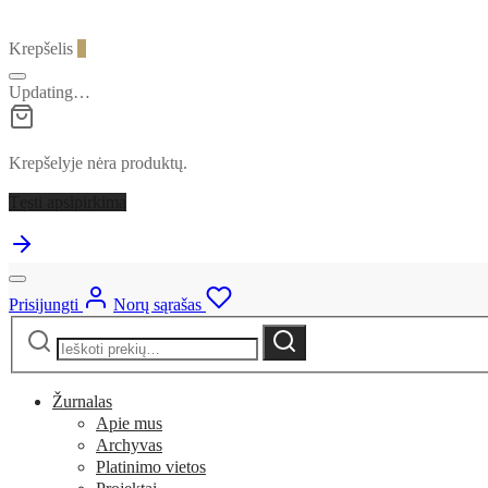
Krepšelis
0
Updating…
Krepšelyje nėra produktų.
Tęsti apsipirkimą
Prisijungti
Norų sąrašas
Ieškoti:
Ieškoti
Žurnalas
Apie mus
Archyvas
Platinimo vietos