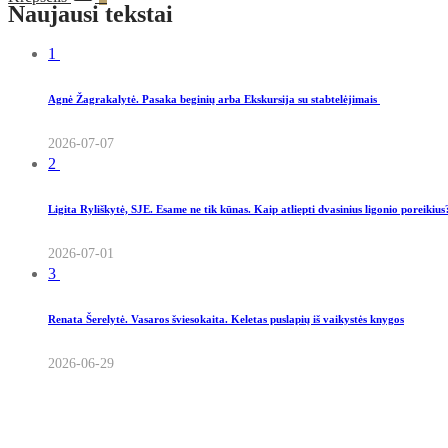
Naujausi tekstai
1
Agnė Žagrakalytė. Pasaka beginių arba Ekskursija su stabtelėjimais
2026-07-07
2
Ligita Ryliškytė, SJE. Esame ne tik kūnas. Kaip atliepti dvasinius ligonio poreikiu
2026-07-01
3
Renata Šerelytė. Vasaros šviesokaita. Keletas puslapių iš vaikystės knygos
2026-06-29