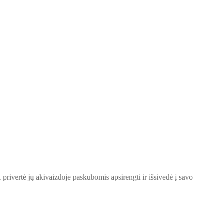
, privertė jų akivaizdoje paskubomis apsirengti ir išsivedė į savo