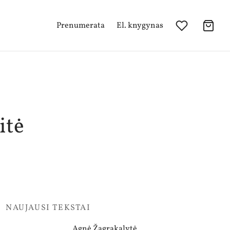
Prenumerata
El. knygynas
itė
NAUJAUSI TEKSTAI
Agnė Žagrakalytė.