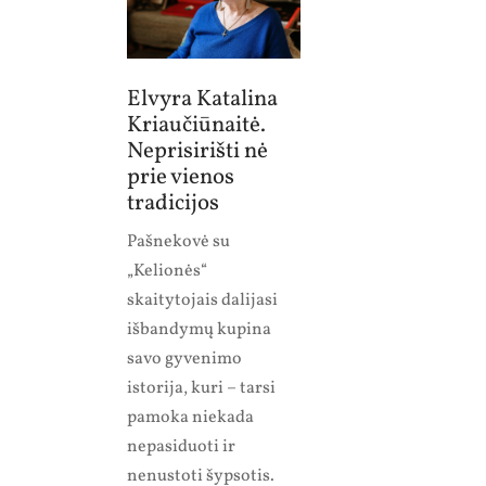
Elvyra Katalina
Kriaučiūnaitė.
Neprisirišti nė
prie vienos
tradicijos
Pašnekovė su
„Kelionės“
skaitytojais dalijasi
išbandymų kupina
savo gyvenimo
istorija, kuri – tarsi
pamoka niekada
nepasiduoti ir
nenustoti šypsotis.