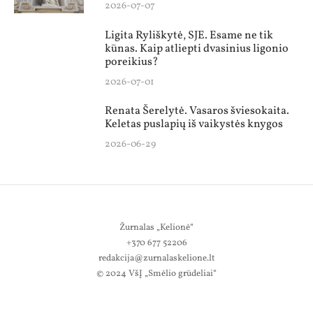
2026-07-07
Ligita Ryliškytė, SJE. Esame ne tik
kūnas. Kaip atliepti dvasinius ligonio
poreikius?
2026-07-01
Renata Šerelytė. Vasaros šviesokaita.
Keletas puslapių iš vaikystės knygos
2026-06-29
Žurnalas „Kelionė“
+370 677 52206
redakcija@zurnalaskelione.lt
© 2024 VšĮ „Smėlio grūdeliai“