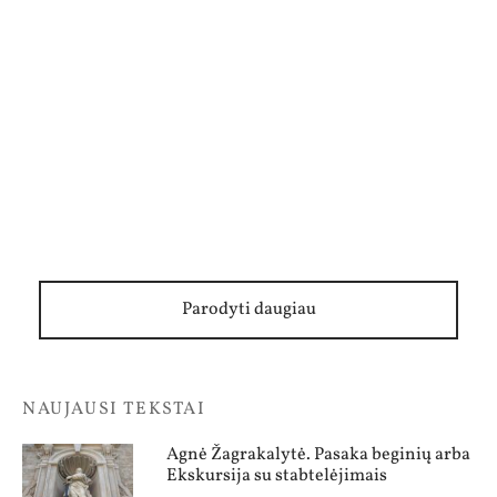
Botanikas Mindaugas Lapelė: „Mano misija –
žiūrintiems padėti pamatyti“
Parodyti daugiau
NAUJAUSI TEKSTAI
Agnė Žagrakalytė. Pasaka beginių arba
Ekskursija su stabtelėjimais