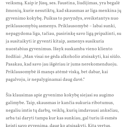
veiksmą. Kaip ir Jūsų, ses. Faustina, liudijimas, yra begalė
žmonių, kurie nesutiktų, kad skausmas ar liga menkina jų
gyvenimo kokybę. Puikus to pavyzdys, sveikstantys nuo
priklausomybių asmenys. Priklausomybė – labai sunki,
nepagydoma liga, tačiau, pasirinkę savo ligą pripažinti, su
ja susitaikyti ir gyventi kitaip, asmenys susikuria
nuostabius gyvenimus. Išsyk suskamba vieno kliento
žodžiai: „Man visai ne gėda alkoholio atsisakyti, kai siūlo.
Pasakau, kad savo jau išgėriau ir jums nerekomenduoju.
Priklausomybė iš manęs atėmė viską, bet dabar, kai
pagalvoju, ir nepalyginamai daug davė.“
Šis klausimas apie gyvenimo kokybę siejasi su augimo
galimybe. Taip, skausmas ir kančia sukuria ribotumus,
negaliu imtis tų darbų, veiklų, kurių imdavausi anksčiau,
arba tai daryti tampa kur kas sunkiau, gal turiu iš esmės
keisti savo gyvenimą, daug ko atsisakyti. Kita vertus,