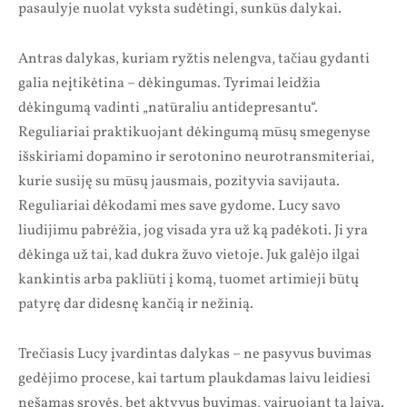
pasaulyje nuolat vyksta sudėtingi, sunkūs dalykai.
Antras dalykas, kuriam ryžtis nelengva, tačiau gydanti
galia neįtikėtina – dėkingumas. Tyrimai leidžia
dėkingumą vadinti „natūraliu antidepresantu“.
Reguliariai praktikuojant dėkingumą mūsų smegenyse
išskiriami dopamino ir serotonino neurotransmiteriai,
kurie susiję su mūsų jausmais, pozityvia savijauta.
Reguliariai dėkodami mes save gydome. Lucy savo
liudijimu pabrėžia, jog visada yra už ką padėkoti. Ji yra
dėkinga už tai, kad dukra žuvo vietoje. Juk galėjo ilgai
kankintis arba pakliūti į komą, tuomet artimieji būtų
patyrę dar didesnę kančią ir nežinią.
Trečiasis Lucy įvardintas dalykas – ne pasyvus buvimas
gedėjimo procese, kai tartum plaukdamas laivu leidiesi
nešamas srovės, bet aktyvus buvimas, vairuojant tą laivą.