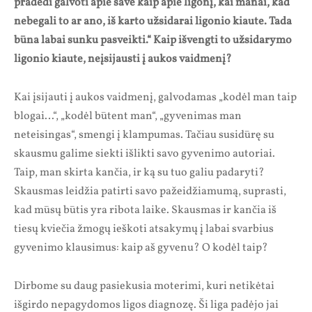
pradedi galvoti apie save kaip apie ligonį, kai manai, kad
nebegali to ar ano, iš karto užsidarai ligonio kiaute. Tada
būna labai sunku pasveikti.“ Kaip išvengti to užsidarymo
ligonio kiaute, neįsijausti į aukos vaidmenį?
Kai įsijauti į aukos vaidmenį, galvodamas „kodėl man taip
blogai…“, „kodėl būtent man“, „gyvenimas man
neteisingas“, smengi į klampumas. Tačiau susidūrę su
skausmu galime siekti išlikti savo gyvenimo autoriai.
Taip, man skirta kančia, ir ką su tuo galiu padaryti?
Skausmas leidžia patirti savo pažeidžiamumą, suprasti,
kad mūsų būtis yra ribota laike. Skausmas ir kančia iš
tiesų kviečia žmogų ieškoti atsakymų į labai svarbius
gyvenimo klausimus: kaip aš gyvenu? O kodėl taip?
Dirbome su daug pasiekusia moterimi, kuri netikėtai
išgirdo nepagydomos ligos diagnozę. Ši liga padėjo jai