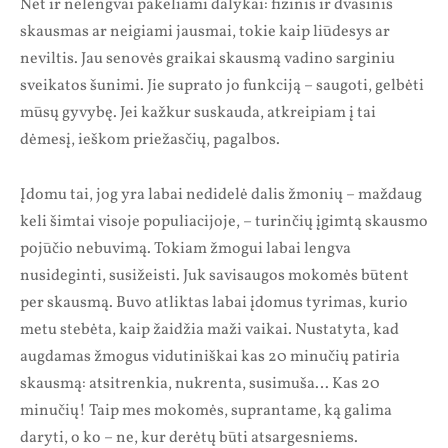
Net ir nelengvai pakeliami dalykai: fizinis ir dvasinis
skausmas ar neigiami jausmai, tokie kaip liūdesys ar
neviltis. Jau senovės graikai skausmą vadino sarginiu
sveikatos šunimi. Jie suprato jo funkciją – saugoti, gelbėti
mūsų gyvybę. Jei kažkur suskauda, atkreipiam į tai
dėmesį, ieškom priežasčių, pagalbos.
Įdomu tai, jog yra labai nedidelė dalis žmonių – maždaug
keli šimtai visoje populiacijoje, – turinčių įgimtą skausmo
pojūčio nebuvimą. Tokiam žmogui labai lengva
nusideginti, susižeisti. Juk savisaugos mokomės būtent
per skausmą. Buvo atliktas labai įdomus tyrimas, kurio
metu stebėta, kaip žaidžia maži vaikai. Nustatyta, kad
augdamas žmogus vidutiniškai kas 20 minučių patiria
skausmą: atsitrenkia, nukrenta, susimuša… Kas 20
minučių! Taip mes mokomės, suprantame, ką galima
daryti, o ko – ne, kur derėtų būti atsargesniems.