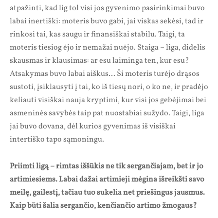
atpažinti, kad lig tol visi jos gyvenimo pasirinkimai buvo
labai inertiški: moteris buvo gabi, jai viskas sekėsi, tad ir
rinkosi tai, kas saugu ir finansiškai stabilu. Taigi, ta
moteris tiesiog ėjo ir nemažai nuėjo. Staiga – liga, didelis
skausmas ir klausimas: ar esu laiminga ten, kur esu?
Atsakymas buvo labai aiškus… Ši moteris turėjo drąsos
sustoti, įsiklausyti į tai, ko iš tiesų nori, o ko ne, ir pradėjo
keliauti visiškai nauja kryptimi, kur visi jos gebėjimai bei
asmeninės savybės taip pat nuostabiai sužydo. Taigi, liga
jai buvo dovana, dėl kurios gyvenimas iš visiškai
intertiško tapo sąmoningu.
Priimti ligą – rimtas iššūkis ne tik sergančiajam, bet ir jo
artimiesiems. Labai dažai artimieji mėgina išreikšti savo
meilę, gailestį, tačiau tuo sukelia net priešingus jausmus.
Kaip būti šalia sergančio, kenčiančio artimo žmogaus?