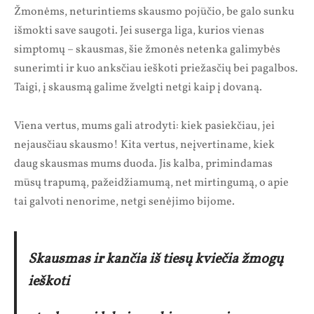
Žmonėms, neturintiems skausmo pojūčio, be galo sunku
išmokti save saugoti. Jei suserga liga, kurios vienas
simptomų – skausmas, šie žmonės netenka galimybės
sunerimti ir kuo anksčiau ieškoti priežasčių bei pagalbos.
Taigi, į skausmą galime žvelgti netgi kaip į dovaną.
Viena vertus, mums gali atrodyti: kiek pasiekčiau, jei
nejausčiau skausmo! Kita vertus, neįvertiname, kiek
daug skausmas mums duoda. Jis kalba, primindamas
mūsų trapumą, pažeidžiamumą, net mirtingumą, o apie
tai galvoti nenorime, netgi senėjimo bijome.
Skausmas ir kančia iš tiesų kviečia žmogų
ieškoti