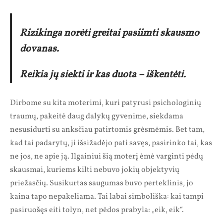
Rizikinga norėti greitai pasiimti skausmo
dovanas.
Reikia jų siekti ir kas duota – iškentėti.
Dirbome su kita moterimi, kuri patyrusi psichologinių
traumų, pakeitė daug dalykų gyvenime, siekdama
nesusidurti su anksčiau patirtomis grėsmėmis. Bet tam,
kad tai padarytų, ji išsižadėjo pati savęs, pasirinko tai, kas
ne jos, ne apie ją. Ilgainiui šią moterį ėmė varginti pėdų
skausmai, kuriems kilti nebuvo jokių objektyvių
priežasčių. Susikurtas saugumas buvo perteklinis, jo
kaina tapo nepakeliama. Tai labai simboliška: kai tampi
pasiruošęs eiti tolyn, net pėdos prabyla: „eik, eik“.