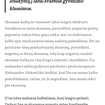
atsakymų į labai svarbius gyvenimo
klausimus.
Skausmo kalbą ne visuomet labai lengva iššifruoti.
Susidūrus su ūmiu skausmu, pavyzdžiui, įsipjovus pirštą,
paprastai viskas būna gana aišku, mat jis dažniausiai
kalba apie mechaninius mūsų audinių pažeidimus. Bet jei
patiriame ūmų pasikartojantį skausmą, pavyzdžiui,
migreną ar lėtinį skausmą, tokį kaip nugaros, tuomet
skausmo kalbą ne taip lengva suprasti, išsiaiškinti. Čia
suskamba taiklūs gydytojo psichiatro psichoterapeuto
Aleksandro Alekseičiko žodžiai, kad Dievas mums kalba
pašnibždomis, tačiau, jei Jo negirdime, ima mums rėkti
per skausmą.
O tai nėra malonus kalbėjimas, kurį lengva priimti.
Dažnai liga ar skausmas supurto mūsų kasdienybę,