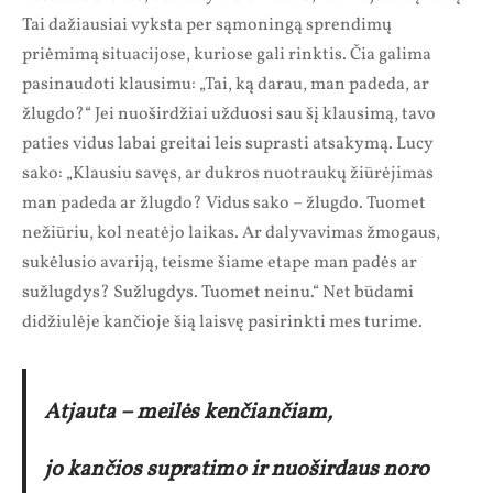
Tai dažiausiai vyksta per sąmoningą sprendimų
priėmimą situacijose, kuriose gali rinktis. Čia galima
pasinaudoti klausimu: „Tai, ką darau, man padeda, ar
žlugdo?“ Jei nuoširdžiai užduosi sau šį klausimą, tavo
paties vidus labai greitai leis suprasti atsakymą. Lucy
sako: „Klausiu savęs, ar dukros nuotraukų žiūrėjimas
man padeda ar žlugdo? Vidus sako – žlugdo. Tuomet
nežiūriu, kol neatėjo laikas. Ar dalyvavimas žmogaus,
sukėlusio avariją, teisme šiame etape man padės ar
sužlugdys? Sužlugdys. Tuomet neinu.“ Net būdami
didžiulėje kančioje šią laisvę pasirinkti mes turime.
Atjauta – meilės kenčiančiam,
jo kančios supratimo ir nuoširdaus noro