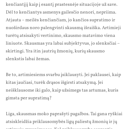
kenčiantįjį kaip į esantį prastesnėje situacijoje už save.
Dėl to kenčiantys asmenys gailesčio nenori, nepriima.
Atjauta – meilės kenčiančiam, jo kančios supratimo ir
nuoširdaus noro palengvinti skausmą išraiška. Artimieji
turėtų atsisakyti vertinimo, skausmo matavimo viena
liniuote. Skausmas yra labai subjektyvus, jo slenksčiai –
skirtingi. Yra itin jautrių žmonių, kurių skausmo
slenkstis labai žemas.
Be to, artimiesiems svarbu įsiklausyti. Jei paklausei, kaip
kitas jaučiasi, turėk drąsos išgirsti atsakymą. Jei
neišklausome iki galo, kaip užsimegs tas artumas, kuris
gimsta per supratimą?
Liga, skausmas moko paprašyti pagalbos. Tai gana ryškiai
atsiskleidžia priklausomybės ligų paliestų žmonių ir jų