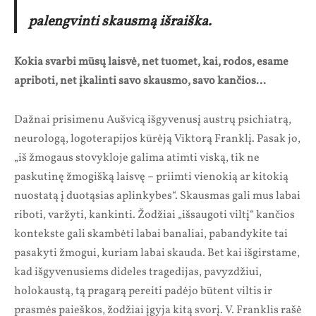
palengvinti skausmą išraiška.
Kokia svarbi mūsų laisvė, net tuomet, kai, rodos, esame
apriboti, net įkalinti savo skausmo, savo kančios…
Dažnai prisimenu Aušvicą išgyvenusį austrų psichiatrą,
neurologą, logoterapijos kūrėją Viktorą Franklį. Pasak jo,
„iš žmogaus stovykloje galima atimti viską, tik ne
paskutinę žmogišką laisvę – priimti vienokią ar kitokią
nuostatą į duotąsias aplinkybes“. Skausmas gali mus labai
riboti, varžyti, kankinti. Žodžiai „išsaugoti viltį“ kančios
kontekste gali skambėti labai banaliai, pabandykite tai
pasakyti žmogui, kuriam labai skauda. Bet kai išgirstame,
kad išgyvenusiems dideles tragedijas, pavyzdžiui,
holokaustą, tą pragarą pereiti padėjo būtent viltis ir
prasmės paieškos, žodžiai įgyja kitą svorį. V. Franklis rašė