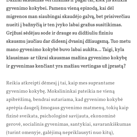
Dažnai skausmas vertinamas ir pagal tai, kiek jis kenkia
gyvenimo kokybei. Pamenu vieną epizodą, kai dėl
migrenos man siaubingai skaudėjo galvą, bet prisiverčiau
nueiti į bažnyčią ir ten įvyko labai gražus susitikimas.
Grįžusi sėdėjau sode ir drauge su didžiuliu fiziniu
skausmu jaučiau dar didesnį dvasinį džiaugsmą. Tuo metu
mano gyvenimo kokybė buvo labai aukšta… Taigi, kyla
klausimas: ar tikrai skausmas mažina gyvenimo kokybę
ir gyvenimas kenčiant yra mažiau vertingas už įprastą?
Reikia atkreipti dėmesį į tai, kaip mes suprantame
gyvenimo kokybę. Mokslininkai pateikia ne vieną
apibrėžimą, bendrai sutariama, kad gyvenimo kokybė
aprėpia daugelį žmogaus gyvenimo matmenų, tokių kaip
fizinė sveikata, psichologinė savijauta, ekonominė
gerovė, socialinis gyvenimas, santykiai, savarankiškumas
(turint omenyje, galėjimą nepriklausyti nuo kitų),