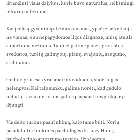
išvardinti visus dalykus, kurie buvo natūralūs, reikšmingi
ir kurių netekome.
Kai į mūsų gyvenimą ateina skausmas, ypač jei atkeliauja
ne vienas, o su nepagydomos ligos diagnoze, mūsų ateitis
supurtoma nežinios. Tuomet galime gedėti prarastos
sveikatos, turėtų galimybių, planų, svajonių, saugumo,
stabilumo.
Gedulo procesas yra labai individualus, sudėtingas,
nelengvas. Kai taip sunku, galime norėti, kad gedulo
nebūtų, tačiau neturime galios paspausti mygtuką ir jį
išjungti.
Vis dėlto turime pasirinkimą, kaip tame būti. Noriu
pasidalinti klinikinės psichologės dr. Lucy Hone,
psichologinio atsparumo tyrėjos, įžvalgomis.