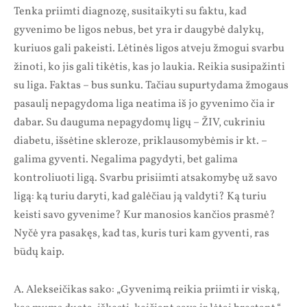
Tenka priimti diagnozę, susitaikyti su faktu, kad
gyvenimo be ligos nebus, bet yra ir daugybė dalykų,
kuriuos gali pakeisti. Lėtinės ligos atveju žmogui svarbu
žinoti, ko jis gali tikėtis, kas jo laukia. Reikia susipažinti
su liga. Faktas – bus sunku. Tačiau supurtydama žmogaus
pasaulį nepagydoma liga neatima iš jo gyvenimo čia ir
dabar. Su dauguma nepagydomų ligų – ŽIV, cukriniu
diabetu, išsėtine skleroze, priklausomybėmis ir kt. –
galima gyventi. Negalima pagydyti, bet galima
kontroliuoti ligą. Svarbu prisiimti atsakomybę už savo
ligą: ką turiu daryti, kad galėčiau ją valdyti? Ką turiu
keisti savo gyvenime? Kur manosios kančios prasmė?
Nyčė yra pasakęs, kad tas, kuris turi kam gyventi, ras
būdų kaip.
A. Alekseičikas sako: „Gyvenimą reikia priimti ir viską,