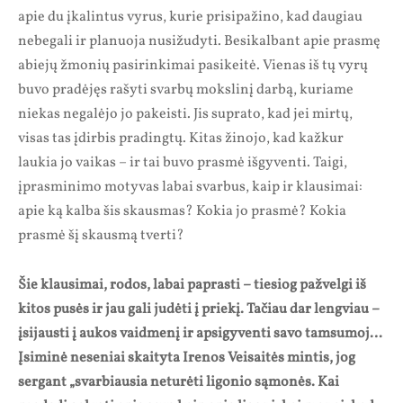
apie du įkalintus vyrus, kurie prisipažino, kad daugiau
nebegali ir planuoja nusižudyti. Besikalbant apie prasmę
abiejų žmonių pasirinkimai pasikeitė. Vienas iš tų vyrų
buvo pradėjęs rašyti svarbų mokslinį darbą, kuriame
niekas negalėjo jo pakeisti. Jis suprato, kad jei mirtų,
visas tas įdirbis pradingtų. Kitas žinojo, kad kažkur
laukia jo vaikas – ir tai buvo prasmė išgyventi. Taigi,
įprasminimo motyvas labai svarbus, kaip ir klausimai:
apie ką kalba šis skausmas? Kokia jo prasmė? Kokia
prasmė šį skausmą tverti?
Šie klausimai, rodos, labai paprasti – tiesiog pažvelgi iš
kitos pusės ir jau gali judėti į priekį. Tačiau dar lengviau –
įsijausti į aukos vaidmenį ir apsigyventi savo tamsumoj…
Įsiminė neseniai skaityta Irenos Veisaitės mintis, jog
sergant „svarbiausia neturėti ligonio sąmonės. Kai