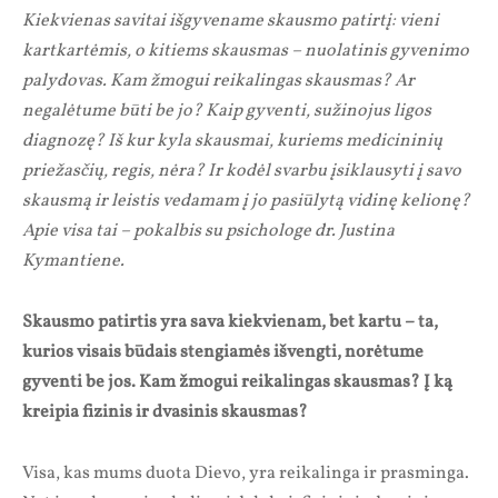
Kiekvienas savitai išgyvename skausmo patirtį: vieni
kartkartėmis, o kitiems skausmas – nuolatinis gyvenimo
palydovas. Kam žmogui reikalingas skausmas? Ar
negalėtume būti be jo? Kaip gyventi, sužinojus ligos
diagnozę? Iš kur kyla skausmai, kuriems medicininių
priežasčių, regis, nėra? Ir kodėl svarbu įsiklausyti į savo
skausmą ir leistis vedamam į jo pasiūlytą vidinę kelionę?
Apie visa tai – pokalbis su psichologe dr. Justina
Kymantiene.
Skausmo patirtis yra sava kiekvienam, bet kartu – ta,
kurios visais būdais stengiamės išvengti, norėtume
gyventi be jos. Kam žmogui reikalingas skausmas? Į ką
kreipia fizinis ir dvasinis skausmas?
Visa, kas mums duota Dievo, yra reikalinga ir prasminga.