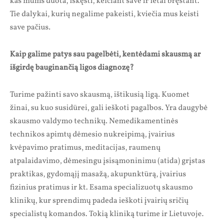
kas mums duota, iškęsti, keičiant save ir lėtai bręstant.“
Tie dalykai, kurių negalime pakeisti, kviečia mus keisti
save pačius.
Kaip galime patys sau pagelbėti, kentėdami skausmą ar
išgirdę bauginančią ligos diagnozę?
Turime pažinti savo skausmą, ištikusią ligą. Kuomet
žinai, su kuo susidūrei, gali ieškoti pagalbos. Yra daugybė
skausmo valdymo technikų. Nemedikamentinės
technikos apimtų dėmesio nukreipimą, įvairius
kvėpavimo pratimus, meditacijas, raumenų
atpalaidavimo, dėmesingu įsisąmoninimu (atida) grįstas
praktikas, gydomąjį masažą, akupunktūrą, įvairius
fizinius pratimus ir kt. Esama specializuotų skausmo
klinikų, kur sprendimų padeda ieškoti įvairių sričių
specialistų komandos. Tokią kliniką turime ir Lietuvoje.