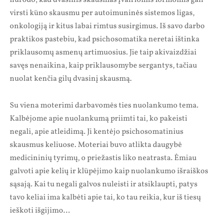
virsti kūno skausmu per autoimuninės sistemos ligas,
onkologiją ir kitus labai rimtus susirgimus. Iš savo darbo
praktikos pastebiu, kad psichosomatika neretai ištinka
priklausomų asmenų artimuosius. Jie taip akivaizdžiai
savęs nenaikina, kaip priklausomybe sergantys, tačiau
nuolat kenčia gilų dvasinį skausmą.
Su viena moterimi darbavomės ties nuolankumo tema.
Kalbėjome apie nuolankumą priimti tai, ko pakeisti
negali, apie atleidimą. Ji kentėjo psichosomatinius
skausmus keliuose. Moteriai buvo atlikta daugybė
medicininių tyrimų, o priežastis liko neatrasta. Ėmiau
galvoti apie kelių ir klūpėjimo kaip nuolankumo išraiškos
sąsają. Kai tu negali galvos nuleisti ir atsiklaupti, patys
tavo keliai ima kalbėti apie tai, ko tau reikia, kur iš tiesų
ieškoti išgijimo…