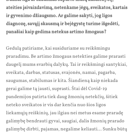
ateities įsivaizdavimą, netenkame jėgų, sveikatos, kartais
ir gyvenimo džiaugsmo. Ar galime sakyti, jog ligos
diagnozę, savąjį skausmą ir bejėgystę turime išgedėti,
panašiai kaip gedima netekus artimo žmogaus?
Gedulą patiriame, kai susiduriame su reikšmingu
praradimu. Be artimo žmogaus netekties galime prarasti
daugelį mums svarbių dalykų. Tai ir reikšmingi santykiai,
sveikata, darbas, statusas, svajonės, namai, pagarba,
saugumas, stabilumas ir kita. Šiandieną kaip niekada
gerai galime tą jausti, suprasti. Štai dėl Covid-19
pandemijos patirta tiek daug žmonių netekčių, šitiek
neteko sveikatos ir vis dar kenčia nuo šios ligos
liekamųjų reiškinių, jau ilgiau nei metus esame praradę
galimybę bendrauti gyvai, saugiai, dalis žmonių prarado
galimybę dirbti, pajamas, negalime keliauti… Sunku būtų