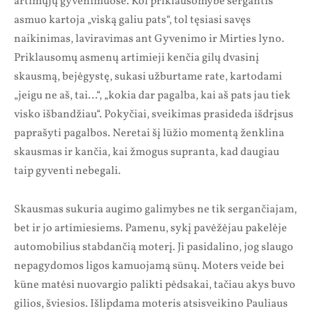
artimųjų gyvenimuose. Kol priklausomybe sergantis
asmuo kartoja „viską galiu pats“, tol tęsiasi savęs
naikinimas, laviravimas ant Gyvenimo ir Mirties lyno.
Priklausomų asmenų artimieji kenčia gilų dvasinį
skausmą, bejėgystę, sukasi užburtame rate, kartodami
„jeigu ne aš, tai…“, „kokia dar pagalba, kai aš pats jau tiek
visko išbandžiau“. Pokyčiai, sveikimas prasideda išdrįsus
paprašyti pagalbos. Neretai šį lūžio momentą ženklina
skausmas ir kančia, kai žmogus supranta, kad daugiau
taip gyventi nebegali.
Skausmas sukuria augimo galimybes ne tik sergančiajam,
bet ir jo artimiesiems. Pamenu, sykį pavėžėjau pakelėje
automobilius stabdančią moterį. Ji pasidalino, jog slaugo
nepagydomos ligos kamuojamą sūnų. Moters veide bei
kūne matėsi nuovargio palikti pėdsakai, tačiau akys buvo
gilios, šviesios. Išlipdama moteris atsisveikino Pauliaus