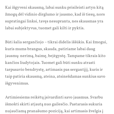
Kai išgyveni skausmą, labai sunku prisileisti artyn kitą
žmogų dėl vidinio dirglumo ir jausmo, kad iš tiesų, nors
supratingai linksi, tavęs nesupranta, nes skausmas yra
labai subjektyvus, tuomet gali kilti ir pyktis.
Būti šalia sergančiojo – tikrai didelis iššūkis. Kai žmogui,
kuris mums brangus, skauda, patiriame labai daug
jausmų: nerimą, baimę, bejėgystę. Tampame tikrais kito
kančios liudytojais. Tuomet gali būti sunku atrasti
tarpusavio bendrystę, artimasis pas sergantįjį, kuris ir
taip patiria skausmą, ateina, atsinešdamas sunkius savo
išgyvenimus.
Artimiesiems reikėtų įsivardinti savo jausmus. Svarbu
išmokti skirti atjautą nuo gailesčio. Pastarasis sukuria
nujaučiamą pranašumo poziciją, kai artimasis žvelgia į