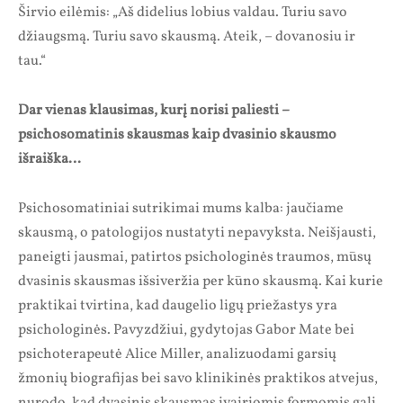
Širvio eilėmis: „Aš didelius lobius valdau. Turiu savo
džiaugsmą. Turiu savo skausmą. Ateik, – dovanosiu ir
tau.“
Dar vienas klausimas, kurį norisi paliesti –
psichosomatinis skausmas kaip dvasinio skausmo
išraiška…
Psichosomatiniai sutrikimai mums kalba: jaučiame
skausmą, o patologijos nustatyti nepavyksta. Neišjausti,
paneigti jausmai, patirtos psichologinės traumos, mūsų
dvasinis skausmas išsiveržia per kūno skausmą. Kai kurie
praktikai tvirtina, kad daugelio ligų priežastys yra
psichologinės. Pavyzdžiui, gydytojas Gabor Mate bei
psichoterapeutė Alice Miller, analizuodami garsių
žmonių biografijas bei savo klinikinės praktikos atvejus,
nurodo, kad dvasinis skausmas įvairiomis formomis gali