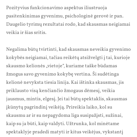
Pozityvius funkcionavimo aspektus iliustruoja
pasitenkinimas gyvenimu, psichologinė gerovė ir pan.
Daugelio tyrimų rezultatai rodo, kad skausmas neigiamai
veikia ir šias sritis.
Negalima būtų tvirtinti, kad skausmas neveikia gyvenimo
kokybės neigiamai, tačiau reikėtų atsižvelgti į tai, kurioje
skausmo kelionės „vietoje“, kuriame taške būdamas
žmogus savo gyvenimo kokybę vertina. Ši sudėtinga
kelionė nevyksta tiesia linija. Kai ištinka skausmas, jis
priklausto visą kenčiančio žmogaus dėmesį, veikia
jausmus, mintis, elgesį. Jei tai būtų spektaklis, skausmas
įkūnytų pagrindinį veikėją. Prireikia laiko, kol su
skausmu ar ir su nepagydoma liga susipažįsti, sužinai,
kaip su ja būti, kaip valdyti. Užtrunka, kol minėtame
spektaklyje pradedi matyti ir kitus veikėjus, vykstantį