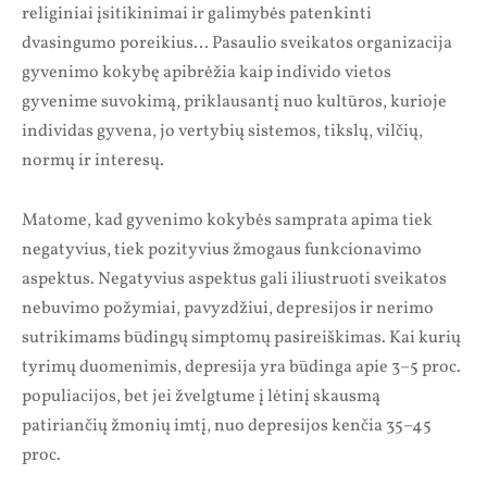
religiniai įsitikinimai ir galimybės patenkinti
dvasingumo poreikius… Pasaulio sveikatos organizacija
gyvenimo kokybę apibrėžia kaip individo vietos
gyvenime suvokimą, priklausantį nuo kultūros, kurioje
individas gyvena, jo vertybių sistemos, tikslų, vilčių,
normų ir interesų.
Matome, kad gyvenimo kokybės samprata apima tiek
negatyvius, tiek pozityvius žmogaus funkcionavimo
aspektus. Negatyvius aspektus gali iliustruoti sveikatos
nebuvimo požymiai, pavyzdžiui, depresijos ir nerimo
sutrikimams būdingų simptomų pasireiškimas. Kai kurių
tyrimų duomenimis, depresija yra būdinga apie 3–5 proc.
populiacijos, bet jei žvelgtume į lėtinį skausmą
patiriančių žmonių imtį, nuo depresijos kenčia 35–45
proc.