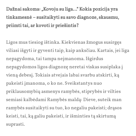
Dažnai sakoma: „Kovoju su liga…“ Kokia pozicija yra
tinkamesnė – susitaikyti su savo diagnoze, skausmu,
priimti tai, ar kovoti ir priešintis?
Ligos mus tiesiog ištinka. Kiekvienas žmogus susirgęs
viliasi išgyti ir gyventi taip, kaip anksčiau. Kartais, jei liga
nepagydoma, tai tampa neįmanoma. Išgirdus
nepagydomos ligos diagnozę neretai viskas susiplaka į
vieną debesį. Tokiais atvejais labai svarbu atskirti, ką
pakeisti įmanoma, o ko ne. Sveikstantys nuo
priklausomybių asmenys ramybės, stiprybės ir vilties
semiasi kalbėdami Ramybės maldą: Dieve, suteik man
ramybės susitaikyti su tuo, ko negaliu pakeisti; drąsos
keisti, tai, ką galiu pakeisti, ir išminties tą skirtumą
suprasti.