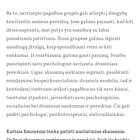
Be to, savitarpio pagalbos grupės gali atliepti į daugybę
kenčiančio asmens poreikių. Jose galima pajausti, kad kiti
išties supranta, mat patys yra susidūrę su labai
panašiomis patirtimis. Šiose grupėse galima išgirsti
naudingų įžvalgų, kaip sprendžiami vieni ar kiti
sunkumai. Ir svarbiausia, galima gauti paramą. Svarbu
pasirūpinti savo psichologine savijauta, dvasiniais
poreikiais. Ligas, skausmą siekiame suprasti, paaiškinti
remdamiesi biopsichosocialiniu-dvasiniu modeliu, tad ir
kentėdami turėtume ieškoti pagalbos ne tik savo kūnui,
turėtume atpažinti, įsivardinti savo psichologinius,
socialinius bei dvasinius sunkumus ir poreikius. Čia gali
padėti psichologai, psichoterapeutai, sielovadininkai.
Kartais žmonėms tenka patirti nuolatinius skausmus.