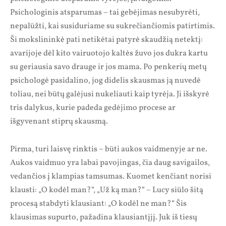
Psichologinis atsparumas – tai gebėjimas nesubyrėti,
nepalūžti, kai susiduriame su sukrečiančiomis patirtimis.
Ši mokslininkė pati netikėtai patyrė skaudžią netektį:
avarijoje dėl kito vairuotojo kaltės žuvo jos dukra kartu
su geriausia savo drauge ir jos mama. Po penkerių metų
psichologė pasidalino, jog didelis skausmas ją nuvedė
toliau, nei būtų galėjusi nukeliauti kaip tyrėja. Ji išskyrė
tris dalykus, kurie padeda gedėjimo procese ar
išgyvenant stiprų skausmą.
Pirma, turi laisvę rinktis – būti aukos vaidmenyje ar ne.
Aukos vaidmuo yra labai pavojingas, čia daug savigailos,
vedančios į klampias tamsumas. Kuomet kenčiant norisi
klausti: „O kodėl man?“, „Už ką man?“ – Lucy siūlo šitą
procesą stabdyti klausiant: „O kodėl ne man?“ Šis
klausimas supurto, pažadina klausiantįjį. Juk iš tiesų