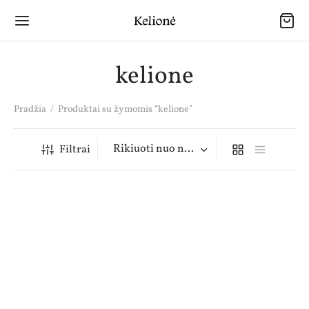
kelione
Pradžia
/
Produktai su žymomis “kelione”
Filtrai