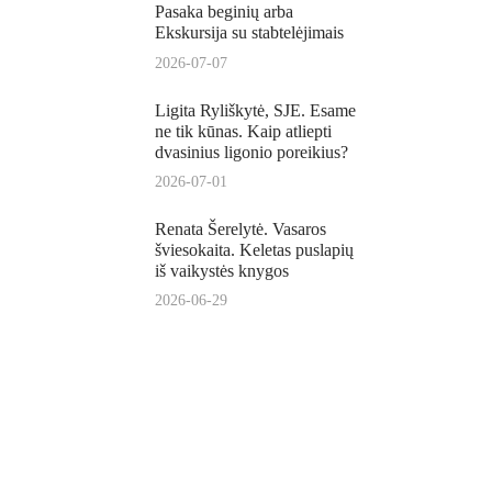
Pasaka beginių arba
Ekskursija su stabtelėjimais
2026-07-07
Ligita Ryliškytė, SJE. Esame
ne tik kūnas. Kaip atliepti
dvasinius ligonio poreikius?
2026-07-01
Renata Šerelytė. Vasaros
šviesokaita. Keletas puslapių
iš vaikystės knygos
2026-06-29