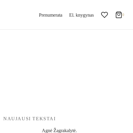
0
Krepšelis
Prenumerata
El. knygynas
0
Updating…
Krepšelyje nėra produktų.
Tęsti apsipirkimą
NAUJAUSI TEKSTAI
Agnė Žagrakalytė.