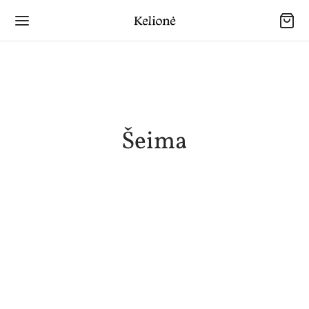
Šeima