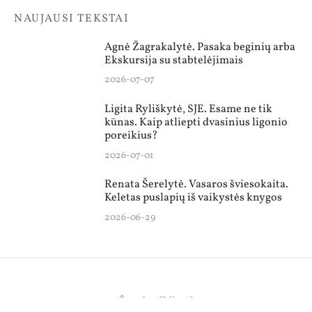
NAUJAUSI TEKSTAI
Agnė Žagrakalytė. Pasaka beginių arba
Ekskursija su stabtelėjimais
2026-07-07
Ligita Ryliškytė, SJE. Esame ne tik
kūnas. Kaip atliepti dvasinius ligonio
poreikius?
2026-07-01
Renata Šerelytė. Vasaros šviesokaita.
Keletas puslapių iš vaikystės knygos
2026-06-29
Žurnalas „Kelionė“