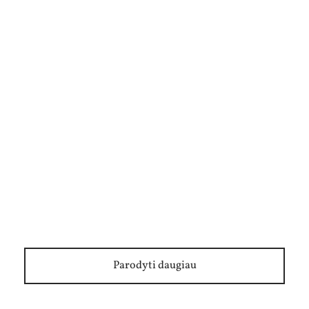
Naujas žurnalo „Kelionė“ numeris: apie aistrą
gyventi ir drąsą klausytis širdies
Parodyti daugiau