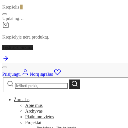
Krepšelis
0
Updating…
Krepšelyje nėra produktų.
Tęsti apsipirkimą
Prisijungti
Norų sąrašas
Ieškoti:
Ieškoti
Žurnalas
Apie mus
Archyvas
Platinimo vietos
Projektai