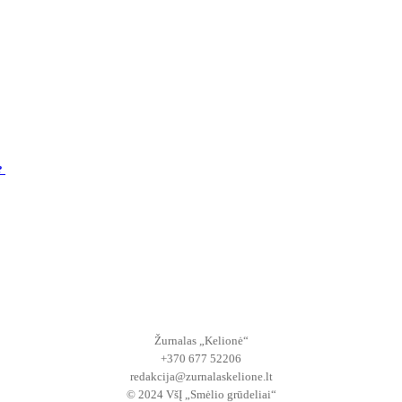
s?
Žurnalas „Kelionė“
+370 677 52206
redakcija@zurnalaskelione.lt
© 2024 VšĮ „Smėlio grūdeliai“