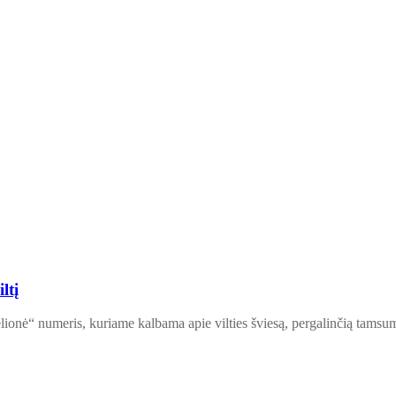
ltį
lionė“ numeris, kuriame kalbama apie vilties šviesą, pergalinčią tamsu