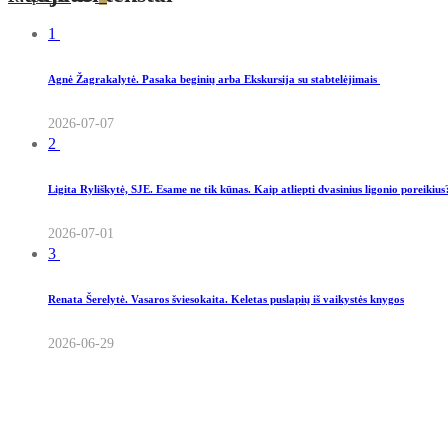
1
Agnė Žagrakalytė. Pasaka beginių arba Ekskursija su stabtelėjimais
2026-07-07
2
Ligita Ryliškytė, SJE. Esame ne tik kūnas. Kaip atliepti dvasinius ligonio poreikiu
2026-07-01
3
Renata Šerelytė. Vasaros šviesokaita. Keletas puslapių iš vaikystės knygos
2026-06-29