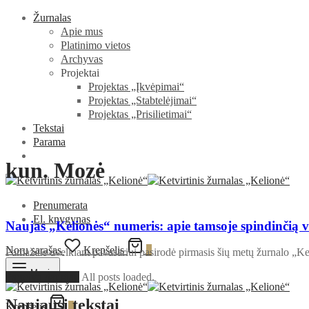
Žurnalas
Apie mus
Platinimo vietos
Archyvas
Projektai
Projektas „Įkvėpimai“
Projektas „Stabtelėjimai“
Projektas „Prisilietimai“
Tekstai
Parama
kun. Mozė
Prenumerata
El. knygynas
Naujas „Kelionės“ numeris: apie tamsoje spindinčią vi
Norų sąrašas
Krepšelis
0
Pamažėle dvelkiant pavasariui pasirodė pirmasis šių metų žurnalo „Ke
Meniu
Parodyti daugiau
All posts loaded.
Naujausi tekstai
Krepšelis
0