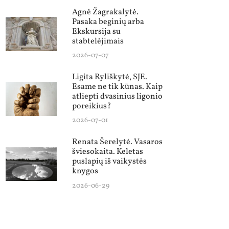
Agnė Žagrakalytė.
Pasaka beginių arba
Ekskursija su
stabtelėjimais
2026-07-07
Ligita Ryliškytė, SJE.
Esame ne tik kūnas. Kaip
atliepti dvasinius ligonio
poreikius?
2026-07-01
Renata Šerelytė. Vasaros
šviesokaita. Keletas
puslapių iš vaikystės
knygos
2026-06-29