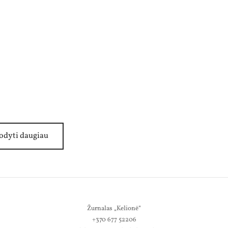
odyti daugiau
Žurnalas „Kelionė“
+370 677 52206