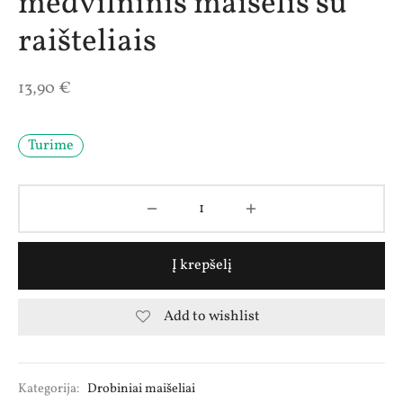
medvilninis maišelis su
raišteliais
13,90
€
Turime
Į krepšelį
Add to wishlist
Kategorija:
Drobiniai maišeliai