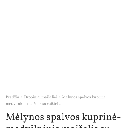
Pradžia
/
Drobiniai maišeliai
/
Mėlynos spalvos kuprinė-
medvilninis maišelis su raišteliais
Mėlynos spalvos kuprinė-