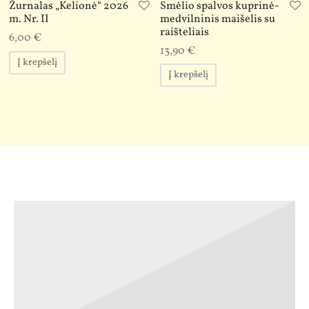
Smėlio spalvos kuprinė-
Žurnalas „Kelionė“ 2026
medvilninis maišelis su
m. Nr. II
raišteliais
6,00
€
13,90
€
Į krepšelį
Į krepšelį