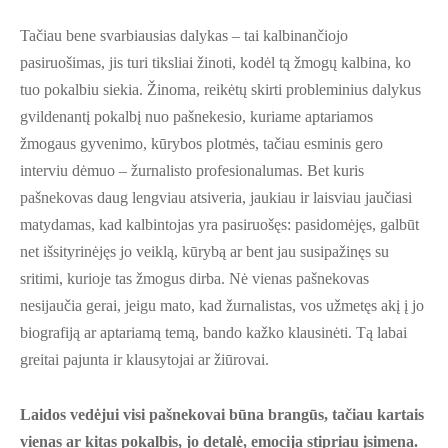
Tačiau bene svarbiausias dalykas – tai kalbinančiojo
pasiruošimas, jis turi tiksliai žinoti, kodėl tą žmogų kalbina, ko
tuo pokalbiu siekia. Žinoma, reikėtų skirti probleminius dalykus
gvildenantį pokalbį nuo pašnekesio, kuriame aptariamos
žmogaus gyvenimo, kūrybos plotmės, tačiau esminis gero
interviu dėmuo – žurnalisto profesio­nalumas. Bet kuris
pašnekovas daug lengviau atsiveria, jaukiau ir laisviau jaučiasi
matydamas, kad kalbintojas yra pasiruošęs: pasidomėjęs, galbūt
net išsityrinėjęs jo veiklą, kūrybą ar bent jau susipažinęs su
sritimi, kurioje tas žmogus dirba. Nė vienas pašnekovas
nesijaučia gerai, jeigu mato, kad žurnalistas, vos užmetęs akį į jo
biografiją ar aptariamą temą, bando kažko klausinėti. Tą labai
greitai pajunta ir klausytojai ar žiūrovai.
Laidos vedėjui visi pašnekovai būna brangūs, tačiau kartais
vienas ar kitas pokalbis, jo detalė, emocija stipriau įsimena.