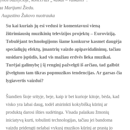
ga Marijumi Žiedu.
 Augustino Žukovo nuotrauka
Su kai kuriais jų esi vedusi ir komentavusi vieną
žiūrimiausių muzikinių televizijos projektų – Euroviziją.
Tobulėjant technologijoms šiame konkurse kasmet daugėja
specialiųjų efektų, įmantrių vaizdo apipavidalinimų, tačiau
susidaro įspūdis, kad vis mažiau erdvės lieka muzikai.
Turėjai galimybę į šį renginį pažvelgti iš arčiau, tad galbūt
įžvelgtum tam tikras popmuzikos tendencijas. Ar garsas čia
lygiavertis vaizdui?
Šiandien šioje srityje, beje, kaip ir bet kurioje kitoje, bėda, kad
visko yra labai daug, todėl atsirinkti kokybišką kūrinį ar
produktą darosi išties sudėtinga. Visada palaikau žmonių
iniciatyvą kurti, tobulinti technologijas, tačiau jei bandoma
vaizdu pridengti nelabai vykusį muzikos kūrinį ar prastą jo