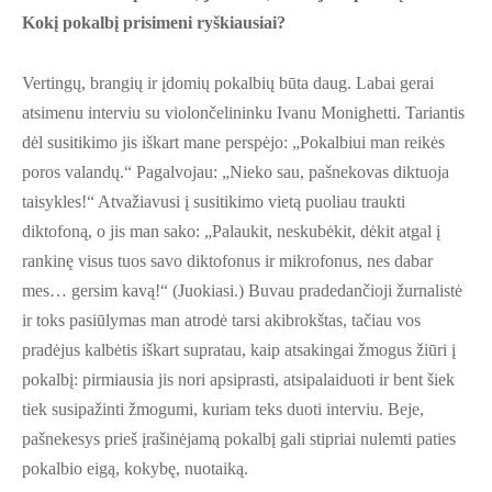
Kokį pokalbį prisimeni ryškiausiai?
Vertingų, brangių ir įdomių pokalbių būta daug. Labai gerai
atsimenu interviu su violončelininku Ivanu Monighetti. Tariantis
dėl susitikimo jis iškart mane perspėjo: „Pokalbiui man reikės
poros valandų.“ Pagalvojau: „Nieko sau, pašnekovas diktuoja
taisykles!“ Atvažiavusi į susitikimo vietą puoliau traukti
diktofoną, o jis man sako: „Palaukit, neskubėkit, dėkit atgal į
rankinę visus tuos savo diktofonus ir mikrofonus, nes dabar
mes… gersim kavą!“ (Juokiasi.) Buvau pradedančioji žurnalistė
ir toks pasiūlymas man atrodė tarsi akibrokštas, tačiau vos
pradėjus kalbėtis iškart supratau, kaip atsakingai žmogus žiūri į
pokalbį: pirmiausia jis nori apsiprasti, atsipalaiduoti ir bent šiek
tiek susipažinti žmogumi, kuriam teks duoti interviu. Beje,
pašnekesys prieš įrašinėjamą pokalbį gali stipriai nulemti paties
pokalbio eigą, kokybę, nuotaiką.