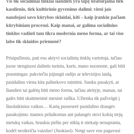
Vis tik socialiniai tinklai šiandien yra tapę neatsiejama tiek
kasdienio, tiek kultūrinio gyvenimo dalimi: vieni jais
naudojasi savo kūrybos sklaidai, kiti – kaip įrankiu pačiam
kūrybiniam procesui. Kaip manai, ar galima socialinius
tinklus vadinti tam tikra modernia meno forma, ar tai viso
labo tik sklaidos priemonė?
Prisipažinsiu, pati esu aktyvi socialinių tinklų vartotoja, tačiau
juose stengiuosi dalintis turiniu, kuris, mano nuomone, gali būti
prasmingas: pakviečiu įsijungti radijo ar televizijos laidą,
pasidalinu viena kita pašnekovo mintimi. Sunku pasakyti, ar
šiandien tai galėtų būti meno forma, tačiau ateityje, manau, tai
galės būti skaitmeninė meninė raiška. Užtenka tik pažvelgti į
šiuolaikinius vaikus… Kartą pusseserė pasidalino draugės
pasakojimu: mamos prilaikomas ant palangės stovi kokių trejų
metukų vaikas, braukia pirštu per stiklą ir niekaip nesupranta,
kodėl nesikeičia vaizdas! (Juokiasi). Netgi save esu pagavusi