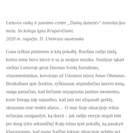
Lietuvos vaikų ir jaunimo centre „Dainų dainelės“ transliacijos
metu. Su kolega Ignu Krupavičiumi.
2020 m. rugsėjis. D. Umbraso nuotrauka
Gana ryškiai prisimenu ir kitą pokalbį. Ruošiau radijo laidą,
kurios tema buvo laisvė ir su ja susijusi muzika. Studijoje tąkart
viešėjo Lietuvoje gerai žinomas švedų žurnalistas,
visuomenininkas, kovotojas už Ukrainos laisvę Jonas Ohmanas.
Besikalbant apie ženklus, ryškiausiai atspindinčius laisvės temą,
staiga pamačiau, kad liečiame nepaprastai jautrius momentus,
kurie žmogų taip sujaudino, kad jam net užspaudė gerklę,
skruostais ėmė riedėti ašaros… O man šioje situacijoje reikia
tučtuojau susigaudyti, ką daryti – juk radijo eteryje negali būti
per daug tylos sekundžių! Kaip toliau tęsti pokalbį, ką pasakyti
klausytojams, kad mano žodžiai tokioje situacijoje nebūtų nei