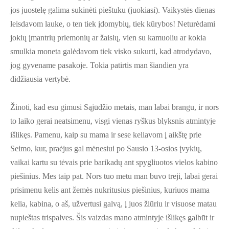
jos juostelę galima sukinėti pieštuku (juokiasi). Vaikystės dienas
leisdavom lauke, o ten tiek įdomybių, tiek kūrybos! Neturėdami
jokių įmantrių priemonių ar žaislų, vien su kamuoliu ar kokia
smulkia moneta galėdavom tiek visko sukurti, kad atrodydavo,
jog gyvename pasakoje. Tokia patirtis man šiandien yra
didžiausia vertybė.
Žinoti, kad esu gimusi Sąjūdžio metais, man labai brangu, ir nors
to laiko gerai neatsimenu, visgi vienas ryškus blyksnis atmintyje
išlikęs. Pamenu, kaip su mama ir sese keliavom į aikštę prie
Seimo, kur, praėjus gal mėnesiui po Sausio 13-osios įvykių,
vaikai kartu su tėvais prie barikadų ant spygliuotos vielos kabino
piešinius. Mes taip pat. Nors tuo metu man buvo treji, labai gerai
prisimenu kelis ant žemės nukritusius piešinius, kuriuos mama
kelia, kabina, o aš, užvertusi galvą, į juos žiūriu ir visuose matau
nupieštas trispalves. Šis vaizdas mano atmintyje išlikęs galbūt ir