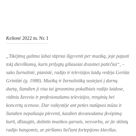
Kelionė
2022 m. Nr. I
„Tikėjimą galima labai stipriai išgyventi per muziką, joje pajusti
tokį dieviškumą, kuris prilygtų giliausiai dvasinei patirčiai“, –
sako žurnalistė, pianistė, radijo ir televizijos laidų vedėja Gerūta
Griniūtė (g. 1988). Muziką ir žurnalistiką susiejusi į darnų
duetą, šiandien ji visa tai įprasmina pokalbiais radijo laidose,
vidiniu žavesiu ir profesionalumu televizijos, renginių bei
koncertų scenose. Dar vaikystėje ant peties nutūpusi mūza ir
šiandien nepaliauja pleventi, kasdien dovanodama įkvėpimą
kurti, džiaugtis, dalintis muzikos garsais, nesvarbu, ar jie sklistų
radijo bangomis, ar pirštams liečiant fortepijono klavišus.