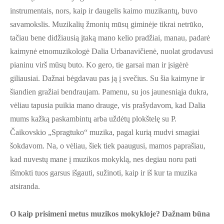
instrumentais, nors, kaip ir daugelis kaimo muzikantų, buvo
savamokslis. Muzikalių žmonių mūsų giminėje tikrai netrūko,
tačiau bene didžiausią įtaką mano kelio pradžiai, manau, padarė
kaimynė etnomuzikologė Dalia Urbanavičienė, nuolat grodavusi
pianinu virš mūsų buto. Ko gero, tie garsai man ir įsigėrė
giliausiai. Dažnai bėgdavau pas ją į svečius. Su šia kaimyne ir
šiandien gražiai bendraujam. Pamenu, su jos jaunesniąja dukra,
vėliau tapusia puikia mano drauge, vis prašydavom, kad Dalia
mums kažką paskambintų arba uždėtų plokštelę su P.
Čaikovskio „Spragtuko“ muzika, pagal kurią mudvi smagiai
šokdavom. Na, o vėliau, šiek tiek paaugusi, mamos paprašiau,
kad nuvestų mane į muzikos mokyklą, nes degiau noru pati
išmokti tuos garsus išgauti, sužinoti, kaip ir iš kur ta muzika
atsiranda.
O kaip prisimeni metus muzikos mokykloje? Dažnam būna