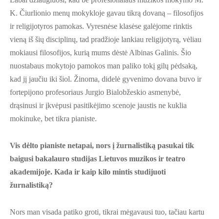
K. Čiurlionio menų mokykloje gavau tikrą dovaną – filosofijos
ir religijotyros pamokas. Vyresnėse klasėse galėjome rinktis
vieną iš šių disciplinų, tad pradžioje lankiau religijotyrą, vėliau
mokiausi filosofijos, kurią mums dėstė Albinas Galinis. Šio
nuostabaus mokytojo pamokos man paliko tokį gilų pėdsaką,
kad jį jaučiu iki šiol. Žinoma, didelė gyvenimo dovana buvo ir
fortepijono profesoriaus Jurgio Bialobžeskio asmenybė,
drąsinusi ir įkvėpusi pasitikėjimo scenoje jaustis ne kuklia
mokinuke, bet tikra pianiste.
Vis dėlto pianiste netapai, nors į žurnalistiką pasukai tik
baigusi bakalauro studijas Lietuvos muzikos ir teatro
akademijoje. Kada ir kaip kilo mintis studijuoti
žurnalistiką?
Nors man visada patiko groti, tikrai mėgavausi tuo, tačiau kartu