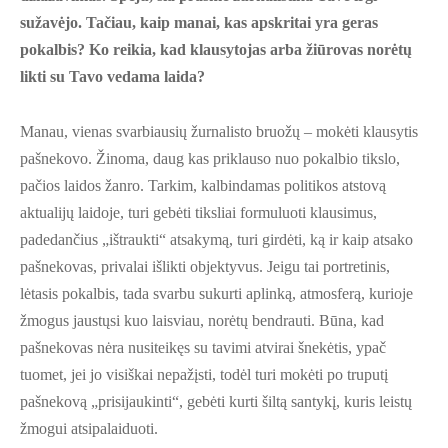
sužavėjo. Tačiau, kaip manai, kas apskritai yra geras
pokalbis? Ko reikia, kad klausytojas arba žiūrovas norėtų
likti su Tavo vedama laida?
Manau, vienas svarbiausių žurnalisto bruožų – mokėti klausytis
pašnekovo. Žinoma, daug kas priklauso nuo pokalbio tikslo,
pačios laidos žanro. Tarkim, kalbindamas politikos atstovą
aktualijų laidoje, turi gebėti tiksliai formuluoti klausimus,
padedančius „ištraukti“ atsakymą, turi girdėti, ką ir kaip atsako
pašnekovas, privalai išlikti objektyvus. Jeigu tai portretinis,
lėtasis pokalbis, tada svarbu sukurti aplinką, atmosferą, kurioje
žmogus jaustųsi kuo laisviau, norėtų bendrauti. Būna, kad
pašnekovas nėra nusiteikęs su tavimi atvirai šnekėtis, ypač
tuomet, jei jo visiškai nepažįsti, todėl turi mokėti po truputį
pašnekovą „prisijaukinti“, gebėti kurti šiltą santykį, kuris leistų
žmogui atsipalaiduoti.