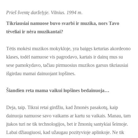
Prieš šventę darželyje. Vilnius. 1994 m.
Tikriausiai namuose buvo svarbi ir muzika, nors Tavo
tėveliai ir nėra muzikantai?
Tėtis mokėsi muzikos mokykloje, yra baigęs keturias akordeono
klases, todėl namuose vis pagrodavo, kartais ir dainų mus su
sese pamokydavo, tačiau pirmuosius muzikos garsus tikriausiai
išgirdau mamai dainuojant lopšines.
Šiandien reta mama vaikui lopšines bedainuoja…
Deja, taip. Tikrai retai girdžiu, kad žmonės pasakotų, kaip
dainuoja namuose savo vaikams ar kartu su vaikais. Manau, tam
įtakos turi ne tik technologijos, bet ir žmonių santykiai šeimoje.
Labai džiaugiuosi, kad užaugau pozityvioje aplinkoje. Ne tik