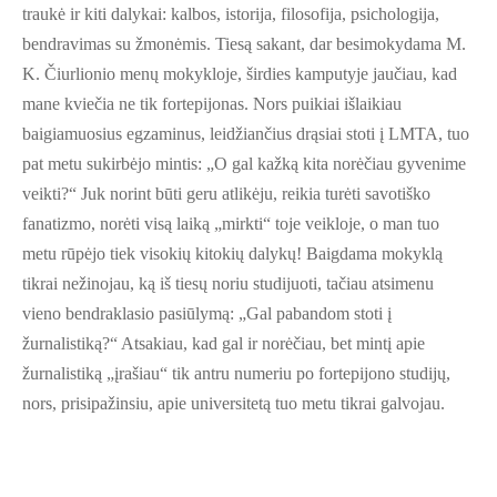
traukė ir kiti dalykai: kalbos, istorija, filosofija, psichologija,
bendravimas su žmonėmis. Tiesą sakant, dar besimokydama M.
K. Čiurlionio menų mokykloje, širdies kamputyje jaučiau, kad
mane kviečia ne tik fortepijonas. Nors puikiai išlaikiau
baigiamuosius egzaminus, leidžiančius drąsiai stoti į LMTA, tuo
pat metu sukirbėjo mintis: „O gal kažką kita norėčiau gyvenime
veikti?“ Juk norint būti geru atlikėju, reikia turėti savotiško
fanatizmo, norėti visą laiką „mirkti“ toje veikloje, o man tuo
metu rūpėjo tiek visokių kitokių dalykų! Baigdama mokyklą
tikrai nežinojau, ką iš tiesų noriu studijuoti, tačiau atsimenu
vieno bendraklasio pasiūlymą: „Gal pabandom stoti į
žurnalistiką?“ Atsakiau, kad gal ir norėčiau, bet mintį apie
žurnalistiką „įrašiau“ tik antru numeriu po fortepijono studijų,
nors, prisipažinsiu, apie universitetą tuo metu tikrai galvojau.