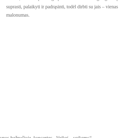
suprasti, palaikyti ir padrąsinti, todėl dirbti su jais – vienas
malonumas.
rynos bažnyčioje, koncertas „Vaikai – vaikams“.