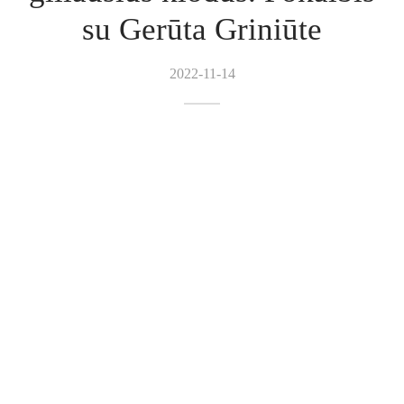
su Gerūta Griniūte
2022-11-14