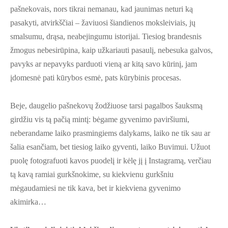
pašnekovais, nors tikrai nemanau, kad jaunimas neturi ką
pasakyti, atvirkščiai – žaviuosi šiandienos moksleiviais, jų
smalsumu, drąsa, neabejingumu istorijai. Tiesiog brandesnis
žmogus nebesirūpina, kaip užkariauti pasaulį, nebesuka galvos,
pavyks ar nepavyks parduoti vieną ar kitą savo kūrinį, jam
įdomesnė pati kūrybos esmė, pats kūrybinis procesas.
Beje, daugelio pašnekovų žodžiuose tarsi pagalbos šauksmą
girdžiu vis tą pačią mintį: bėgame gyvenimo paviršiumi,
neberandame laiko prasmingiems dalykams, laiko ne tik sau ar
šalia esančiam, bet tiesiog laiko gyventi, laiko Buvimui. Užuot
puolę fotografuoti kavos puodelį ir kėlę jį į Instagramą, verčiau
tą kavą ramiai gurkšnokime, su kiek­vie­nu gurkšniu
mėgaudamiesi ne tik kava, bet ir kiekviena gyvenimo
akimirka…