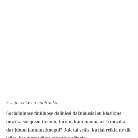
Evegnios Levin nuotrauka
S
ocialiniuose tinkluose daliniesi dažniausiai su klasikine
muzika susijusiu turiniu, tačiau, kaip manai, ar ši muzika
dar įdomi jaunam žmogui? Juk tai sritis, kuriai reikia ne tik