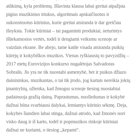
atlikimą, kyla problemų. Išlavinta klausa labai greitai atpažįsta
pigius muzikinius triukus, algoritmais apskaičiuotus ir
sukonstruotus kūrinius, kurie greitai atsiranda ir dar greičiau
išnyksta. Tokie kūriniai – tai pagaminti produktai, neturintys
išliekamosios vertės, todėl ir dengiami veiksmu scenoje ar
vaizdais ekrane. Be abejo, tame katile visada atsiranda puikių
kūrėjų ir kokybiškos muzikos. Vienas ryškiausių to pavyzdžių –
2017 metų Eurovizijos konkurso nugalėtojas Salvadoras
Sobralis. Jis yra ne tik nuostabi asmenybė, bet ir puikus džiazo
dainininkas, muzikantas, o tai tik įrodo, jog kartais nereikia jokių
įmantrybių, užtenka, kad žmogus scenoje tiesiog nuostabiai
padainuoja gražią dainą. Paprastumas, nuoširdumas ir kokybė
dažnai būna svarbiausi dalykai, lemiantys kūrinio sėkmę. Deja,
kokybės šiandien labai stinga, dažnai atrodo, kad žmonės nori
visko daug ir iš karto, todėl ir popmuzikos rinkoje kūriniai
dažnai ne kuriami, o tiesiog „kepami“.