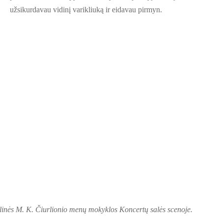
užsikurdavau vidinį varikliuką ir eidavau pirmyn.
inės M. K. Čiurlionio menų mokyklos Koncertų salės scenoje.