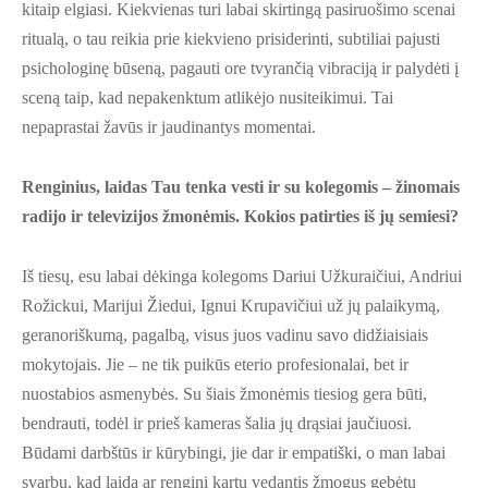
kitaip elgiasi. Kiekvienas turi labai skirtingą pasiruošimo scenai
ritualą, o tau reikia prie kiekvieno prisiderinti, subtiliai pajusti
psichologinę būseną, pagauti ore tvyrančią vibraciją ir palydėti į
sceną taip, kad nepakenktum atlikėjo nusiteikimui. Tai
nepaprastai žavūs ir jaudinantys momentai.
Renginius, laidas Tau tenka vesti ir su kolegomis – žinomais
radijo ir televizijos žmonėmis. Kokios patirties iš jų semiesi?
Iš tiesų, esu labai dėkinga kolegoms Dariui Užkuraičiui, Andriui
Rožickui, Marijui Žiedui, Ignui Krupavičiui už jų palaikymą,
geranoriškumą, pagalbą, visus juos vadinu savo didžiaisiais
mokytojais. Jie – ne tik puikūs eterio profesionalai, bet ir
nuostabios asmenybės. Su šiais žmonėmis tiesiog gera būti,
bendrauti, todėl ir prieš kameras šalia jų drąsiai jaučiuosi.
Būdami darbštūs ir kūrybingi, jie dar ir empatiški, o man labai
svarbu, kad laidą ar renginį kartu vedantis žmogus gebėtų