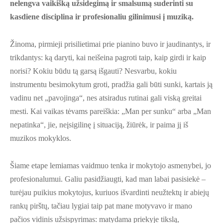
nelengva vaikišką užsidegimą ir smalsumą suderinti su
kasdiene disciplina ir profesionaliu gilinimusi į muziką.
Žinoma, pirmieji prisilietimai prie pianino buvo ir jaudinantys, ir
trikdantys: ką daryti, kai neišeina pagroti taip, kaip girdi ir kaip
norisi? Kokiu būdu tą garsą išgauti? Nesvarbu, kokiu
instrumentu besimokytum groti, pradžia gali būti sunki, kartais ją
vadinu net „pavojinga“, nes atsiradus rutinai gali viską greitai
mesti. Kai vaikas tėvams pareiškia: „Man per sunku“ arba „Man
nepatinka“, jie, neįsigilinę į situaciją, žiūrėk, ir paima jį iš
muzikos mokyklos.
Šiame etape lemiamas vaidmuo tenka ir mokytojo asmenybei, jo
profesionalumui. Galiu pasidžiaugti, kad man labai pasisiekė –
turėjau puikius mokytojus, kuriuos išvardinti neužtektų ir abiejų
rankų pirštų, tačiau lygiai taip pat mane motyvavo ir mano
pačios vidinis užsispyrimas: matydama priekyje tikslą,