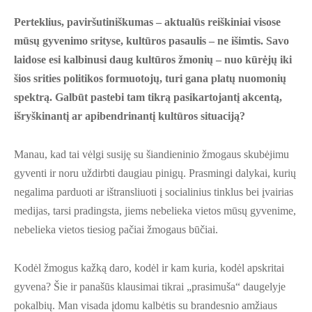
Perteklius, paviršutiniškumas – aktualūs reiškiniai visose
mūsų gyvenimo srityse, kultūros pasaulis – ne išimtis. Savo
laidose esi kalbinusi daug kultūros žmonių – nuo kūrėjų iki
šios srities politikos formuotojų, turi gana platų nuomonių
spektrą. Galbūt pastebi tam tikrą pasikartojantį akcentą,
išryškinantį ar apibendrinantį kultūros situaciją?
Manau, kad tai vėlgi susiję su šiandieninio žmogaus skubėjimu
gyventi ir noru uždirbti daugiau pinigų. Prasmingi dalykai, kurių
negalima parduoti ar ištransliuoti į socialinius tinklus bei įvairias
medijas, tarsi pradingsta, jiems nebelieka vietos mūsų gyvenime,
nebelieka vietos tiesiog pačiai žmogaus būčiai.
Kodėl žmogus kažką daro, kodėl ir kam kuria, kodėl apskritai
gyvena? Šie ir panašūs klausimai tikrai „prasimuša“ daugelyje
pokalbių. Man visada įdomu kalbėtis su brandesnio amžiaus