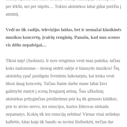
per lėkšti, nei per stiprūs… Tokios akimirkos labai giliai įsirėžia į
atmintį.
Vedi ne tik radijo, televizijos laidas, bet ir nemažai klasikinės
muzikos koncertų, įvairių renginių. Panašu, kad nuo scenos
vis dėlto nepabėgai…
Tikrai taip! (Juokiasi). Ir nors renginius vesti man patinka, tačiau
koks malonumas – tiesiog sėdėti salėje ir klausytis muzikos! Šių
akimirkų ypač pasiilgstu šventiniu laikotarpiu, kai tenka vesti
tikrai daug koncertų. Tačiau šiame darbe mane labai žavi
galimybė matyti į sceną žengiantį artistą. Šias užkulisių
akimirkas prilyginčiau prisilietimui prie ką tik gimusio kūdikio,
prie to atviro nervo, tos emocijos, kurios žiūrovas niekada
nepamatys. Kokių tik ten emocijų nebūna! Vienas visai nelinkęs
kalbėtis, kitas kaip tik bando su tavimi išsišnekėti, trečias dar