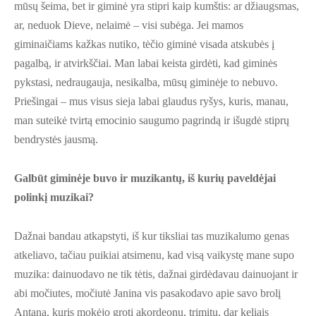
mūsų šeima, bet ir giminė yra stipri kaip kumštis: ar džiaugsmas,
ar, neduok Dieve, nelaimė – visi subėga. Jei mamos
giminaičiams kažkas nutiko, tėčio giminė visada atskubės į
pagalbą, ir atvirkščiai. Man labai keista girdėti, kad giminės
pykstasi, nedraugauja, nesikalba, mūsų giminėje to nebuvo.
Priešingai – mus visus sieja labai glaudus ryšys, kuris, manau,
man suteikė tvirtą emocinio saugumo pagrindą ir išugdė stiprų
bendrystės jausmą.
Galbūt giminėje buvo ir muzikantų, iš kurių paveldėjai
polinkį muzikai?
Dažnai bandau atkapstyti, iš kur tiksliai tas muzikalumo genas
atkeliavo, tačiau puikiai atsimenu, kad visą vaikystę mane supo
muzika: dainuodavo ne tik tėtis, dažnai girdėdavau dainuojant ir
abi močiutes, močiutė Janina vis pasakodavo apie savo brolį
Antaną, kuris mokėjo groti akordeonu, trimitu, dar keliais