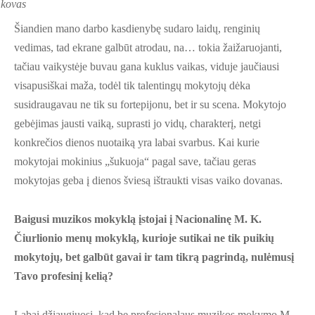
 kovas
Šiandien mano darbo kasdienybę sudaro laidų, renginių
vedimas, tad ekrane galbūt atrodau, na… tokia žaižaruojanti,
tačiau vaikystėje buvau gana kuklus vaikas, viduje jaučiausi
visapusiškai maža, todėl tik talentingų mokytojų dėka
susidraugavau ne tik su fortepijonu, bet ir su scena. Mokytojo
gebėjimas jausti vaiką, suprasti jo vidų, charakterį, netgi
konkrečios dienos nuotaiką yra labai svarbus. Kai kurie
mokytojai mokinius „šukuoja“ pagal save, tačiau geras
mokytojas geba į dienos šviesą ištraukti visas vaiko dovanas.
Baigusi muzikos mokyklą įstojai į Nacionalinę M. K.
Čiurlionio menų mokyklą, kurioje sutikai ne tik puikių
mokytojų, bet galbūt gavai ir tam tikrą pagrindą, nulėmusį
Tavo profesinį kelią?
Labai džiaugiuosi, kad be profesionalaus muzikos mokymo M.