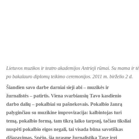
Lietuvos muzikos ir teatro akademijos Antrieji rūmai. Su mama ir tė
po bakalauro diplomų teikimo ceremonijos. 2011 m. birželio 2 d.
Šiandien savo darbe darniai sieji abi – muzikės ir
žurnalistės – patirtis. Viena svarbiausių Tavo kasdienio
darbo dalių – pokalbiai su pašnekovais. Pokalbio žanrą
palyginčiau su muzikine improvizacija: kalbintojas turi
temą, pokalbio formą, tam tikrą laiko tarpsnį, tačiau tiksliai
nuspėti pokalbio eigos negali, tai visada būna savotiškas
džiazavimas. Spėju, šia prasme žurnalistika Tave irgi