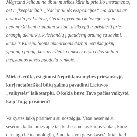
Mėgstanti keliauti ne tik su muzikos kūriniu prie šio instrumento,
bet ir įkvepiančiais „Nacionalinės ekspedicijos“ maršrutais ar
motociklu po Lietuvą, Gerūta gyvenimo kelionėje ragina
nepamiršti bent trumpam sustoti, atsikvėpti ir prisiliesti prie
brangių akimirkų, kviečiančių į glaudesnį artumą su savimi,
kitais ir Kūrėju. Šioms akimirkoms dažnai nereikia jokių
ypatingų progų, kartais užtenka ankstyvo ryto tylos su taip
mėgstamos kavos puodeliu rankoje…
Miela Gerūta, esi gimusi Nepriklausomybės priešaušryje,
kurį metaforiškai būtų galima pavadinti Lietuvos
„vaikystės“ laikotarpiu. O kokia buvo Tavo pačios vaikystė,
kaip Tu ją prisimeni?
Vaikystės laiką prisimenu su nostalgija. Visai neseniai su
seserimi kalbėjomės apie tai, kad esame tos kartos vaikai, kurie
dar augo be technologijų, žino, kas yra garso kasetė, ir tai, kad