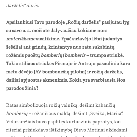
darželis“ duris.
Apsilankiusi Tavo parodoje „Rožių darželis“ pasijutau lyg
su savo a. a. močiute dalyvaučiau kokiame nors
moteriškame
susitikime. Ypač sužavėjo lėtai judantys
šešėliai ant grindų, krintantys nuo ratu sukabintų
rožėmis puoštų
bomberių
(
bomberis
– trumpa striukė.
Tokio stiliaus striukes Pirmojo ir Antrojo pasaulinio karo
metu dėvėjo JAV bombonešių pilotai) ir rožių darželis,
dailiai apjuostas akmenimis. Kokia yra svarbiausia šios
parodos žinia?
Ratas simbolizuoja rožių vainiką, dešimt kabančių
bomberių
– rožančiaus maldą, dešimt „Sveika, Marija“.
Viduramžiais buvo paplitęs kurtuazinis paprotys, kai
riteriai prisiekdavo ištikimybę Dievo Motinai uždėdami