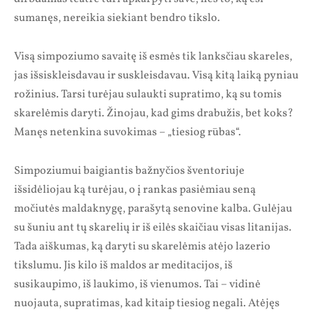
sumanęs, nereikia siekiant bendro tikslo.
Visą simpoziumo savaitę iš esmės tik lanksčiau skareles,
jas išsiskleisdavau ir suskleisdavau. Visą kitą laiką pyniau
rožinius. Tarsi turėjau sulaukti supratimo, ką su tomis
skarelėmis daryti. Žinojau, kad gims drabužis, bet koks?
Manęs netenkina suvokimas – „tiesiog rūbas“.
Simpoziumui baigiantis bažnyčios šventoriuje
išsidėliojau ką turėjau, o į rankas pasiėmiau seną
močiutės maldaknygę, parašytą senovine kalba. Gulėjau
su šuniu ant tų skarelių ir iš eilės skaičiau visas litanijas.
Tada aiškumas, ką daryti su skarelėmis atėjo lazerio
tikslumu. Jis kilo iš maldos ar meditacijos, iš
susikaupimo, iš laukimo, iš vienumos. Tai – vidinė
nuojauta, supratimas, kad kitaip tiesiog negali. Atėjęs