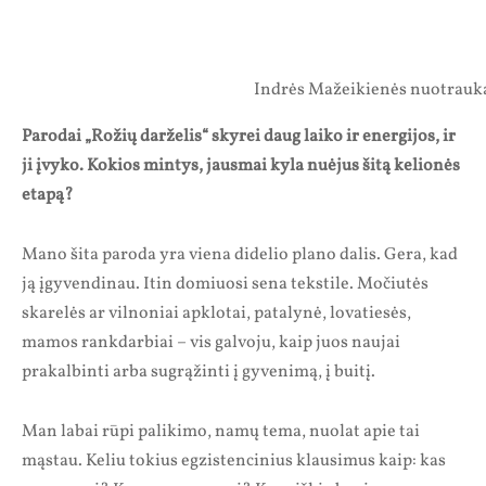
Indrės Mažeikienės nuotrauk
Parodai „Rožių darželis“ skyrei daug laiko ir energijos, ir
ji įvyko. Kokios mintys, jausmai kyla nuėjus šitą kelionės
etapą?
Mano šita paroda yra viena didelio plano dalis. Gera, kad
ją įgyvendinau. Itin domiuosi sena tekstile. Močiutės
skarelės ar vilnoniai apklotai, patalynė, lovatiesės,
mamos rankdarbiai – vis galvoju, kaip juos naujai
prakalbinti arba sugrąžinti į gyvenimą, į buitį.
Man labai rūpi palikimo, namų tema, nuolat apie tai
mąstau. Keliu tokius egzistencinius klausimus kaip: kas