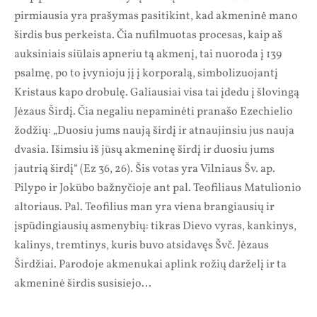
pirmiausia yra prašymas pasitikint, kad akmeninė mano
širdis bus perkeista. Čia nufilmuotas procesas, kaip aš
auksiniais siūlais apneriu tą akmenį, tai nuoroda į 139
psalmę, po to įvynioju jį į korporalą, simbolizuojantį
Kristaus kapo drobulę. Galiausiai visa tai įdedu į šlovingą
Jėzaus Širdį. Čia negaliu nepaminėti pranašo Ezechielio
žodžių: „Duosiu jums naują širdį ir atnaujinsiu jus nauja
dvasia. Išimsiu iš jūsų akmeninę širdį ir duosiu jums
jautrią širdį“ (Ez 36, 26). Šis votas yra Vilniaus Šv. ap.
Pilypo ir Jokūbo bažnyčioje ant pal. Teofiliaus Matulionio
altoriaus. Pal. Teofilius man yra viena brangiausių ir
įspūdingiausių asmenybių: tikras Dievo vyras, kankinys,
kalinys, tremtinys, kuris buvo atsidavęs Švč. Jėzaus
Širdžiai. Parodoje akmenukai aplink rožių darželį ir ta
akmeninė širdis susisiejo…