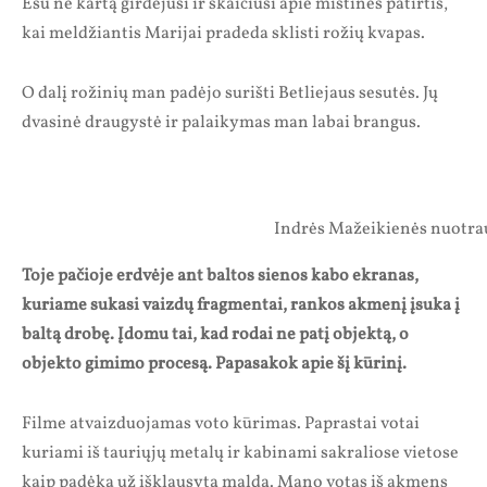
Esu ne kartą girdėjusi ir skaičiusi apie mistines patirtis,
kai meldžiantis Marijai pradeda sklisti rožių kvapas.
O dalį rožinių man padėjo surišti Betliejaus sesutės. Jų
dvasinė draugystė ir palaikymas man labai brangus.
Indrės Mažeikienės nuotra
Toje pačioje erdvėje ant baltos sienos kabo ekranas,
kuriame sukasi vaizdų fragmentai, rankos akmenį įsuka į
baltą drobę. Įdomu tai, kad rodai ne patį objektą, o
objekto gimimo procesą. Papasakok apie šį kūrinį.
Filme atvaizduojamas voto kūrimas. Paprastai votai
kuriami iš tauriųjų metalų ir kabinami sakraliose vietose
kaip padėka už išklausytą maldą. Mano votas iš akmens