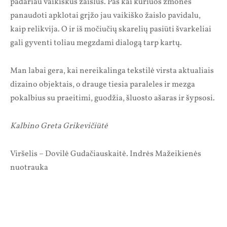
padariau vaikiškus žaislus. Pas kai kuriuos žmones
panaudoti apklotai grįžo jau vaikiško žaislo pavidalu,
kaip relikvija. O ir iš močiučių skarelių pasiūti švarkeliai
gali gyventi toliau megzdami dialogą tarp kartų.
Man labai gera, kai nereikalinga tekstilė virsta aktualiais
dizaino objektais, o drauge tiesia paraleles ir mezga
pokalbius su praeitimi, guodžia, šluosto ašaras ir šypsosi.
Kalbino Greta Grikevičiūtė
Viršelis – Dovilė Gudačiauskaitė. Indrės Mažeikienės
nuotrauka