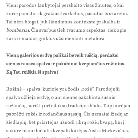
Vieni parodos lankytojai perskaito visas žinutes, o kai
kurie pamato tik gražius švarkelius, pasiūtus iš skarelių.
Tai nėra blogai, juk šiandienos kontekste prakalba ir
bomberiai
. Čia svarbus tiek tvarumo aspektas, tiek apie
karą ir maldos ginklus užsimenanti metafora.
Vieną galerijos erdvę palikai beveik tuščią, perdažei
sienas rausva spalva ir pakabinai kvepiančius rožinius.
Ką Tau reiškia ši spalva?
Rožinė – spalva, kurioje yra žodis „rožė“. Parodoje ši
spalva užlieja erdvę, o ant sienos pakabinta šūsnis
rožančių, surištų ortodoksų tradicijos būdu. Taip norėjau
pabrėžti rožės ir rožančiaus sąsają. Čia nematai žiedų ar
žiedlapių, bet priartėjus užuodi tikrą rožių kvapą, kurį
sukūrė mano bičiulis kvepalų kūrėjas Aistis Mickevičius.