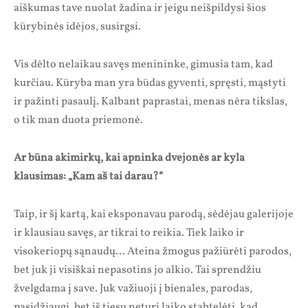
aiškumas tave nuolat žadina ir jeigu neišpildysi šios
kūrybinės idėjos, susirgsi.
Vis dėlto nelaikau savęs menininke, gimusia tam, kad
kurčiau. Kūryba man yra būdas gyventi, spręsti, mąstyti
ir pažinti pasaulį. Kalbant paprastai, menas nėra tikslas,
o tik man duota priemonė.
Ar būna akimirkų, kai apninka dvejonės ar kyla
klausimas: „Kam aš tai darau?“
Taip, ir šį kartą, kai eksponavau parodą, sėdėjau galerijoje
ir klausiau savęs, ar tikrai to reikia. Tiek laiko ir
visokeriopų sąnaudų… Ateina žmogus pažiūrėti parodos,
bet juk ji visiškai nepasotins jo alkio. Tai sprendžiu
žvelgdama į save. Juk važiuoji į bienales, parodas,
pasidžiaugi, bet iš tiesų neturi laiko stabtelėti, kad