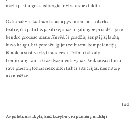
narių pastangos susijungia ir virsta spektakliu.
Galiu sakyti, kad sunkiausiu gyvenime metu darbas
teatre, čia patirtas pasitikėjimas ir galimybė prisidėti prie
bendro proceso mane
išnešė
. Iš pradžių žengti į šį lauką
buvo baugu, bet pamažu įgijau reikiamų kompetencijų,
išmokau susitvarkyti su stresu. Priimu tai kaip
treniruotę, tam tikras dvasines lavybas. Veikiausiai turiu
save įmesti į tokias nekomfortiškas situacijas, nes kitaip
užsnūsčiau.
Ind
Ar galėtum sakyti, kad kūryba yra panaši į maldą?