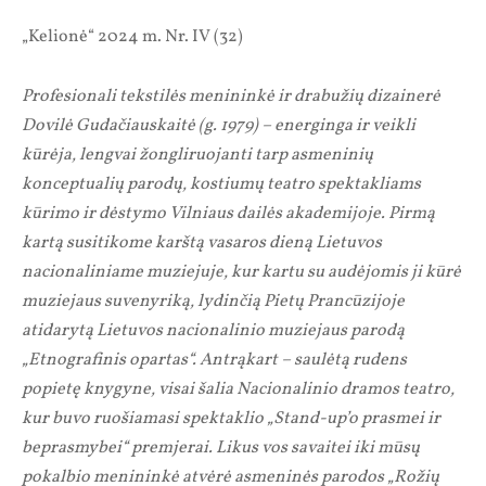
„Kelionė“ 2024 m. Nr. IV (32)
Profesionali tekstilės menininkė ir drabužių dizainerė
Dovilė Gudačiauskaitė (g. 1979) – energinga ir veikli
kūrėja, lengvai žongliruojanti tarp asmeninių
konceptualių parodų, kostiumų teatro spektakliams
kūrimo ir dėstymo Vilniaus dailės akademijoje. Pirmą
kartą susitikome karštą vasaros dieną Lietuvos
nacionaliniame muziejuje, kur kartu su audėjomis ji kūrė
muziejaus suvenyriką, lydinčią Pietų Prancūzijoje
atidarytą Lietuvos nacionalinio muziejaus parodą
„Etnografinis opartas“. Antrąkart – saulėtą rudens
popietę knygyne, visai šalia Nacionalinio dramos teatro,
kur buvo ruošiamasi spektaklio „Stand-up’o prasmei ir
beprasmybei“ premjerai. Likus vos savaitei iki mūsų
pokalbio menininkė atvėrė asmeninės parodos „Rožių