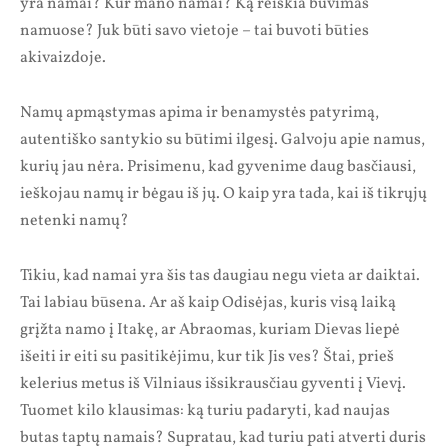
yra namai? Kur mano namai? Ką reiškia buvimas
namuose? Juk būti savo vietoje – tai buvoti būties
akivaizdoje.
Namų apmąstymas apima ir benamystės patyrimą,
autentiško santykio su būtimi ilgesį. Galvoju apie namus,
kurių jau nėra. Prisimenu, kad gyvenime daug basčiausi,
ieškojau namų ir bėgau iš jų. O kaip yra tada, kai iš tikrųjų
netenki namų?
Tikiu, kad namai yra šis tas daugiau negu vieta ar daiktai.
Tai labiau būsena. Ar aš kaip Odisėjas, kuris visą laiką
grįžta namo į Itakę, ar Abraomas, kuriam Dievas liepė
išeiti ir eiti su pasitikėjimu, kur tik Jis ves? Štai, prieš
kelerius metus iš Vilniaus išsikrausčiau gyventi į Vievį.
Tuomet kilo klausimas: ką turiu padaryti, kad naujas
butas taptų namais? Supratau, kad turiu pati atverti duris