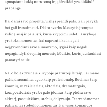
apmąstant kokią nors temą ir ją išreikšti yra didžiulė
prabanga.
Kai darai savo projektą, viską sprendi pats. Gali pavykti,
bet gali ir susimauti. Dėl to svarbu klausytis įtempus
vidinę ausį ir pajausti, kuria kryptimi judėti. Kūryboje
yra toks momentas, kai supranti, kad negali
neįgyvendinti savo sumanymo, lygiai kaip negali
nepagimdyti devynių mėnesių kūdikio, kuris jau šaukiasi
pamatyti saulę.
Na, o kolektyvinėje kūryboje praturtėji kitaip. Tai mane
pačią drausmina, ugdo kaip profesionalę. Buvimas tarp
žmonių, su režisieriais, aktoriais, dramaturgais,
kompozitoriais yra be galo įdomus, taip plečiu savo
akiratį, pasaulėžiūrą, stebiu, dalyvauju. Teatre visuomet
patiriamas stebuklo momentas, kai visos komandos