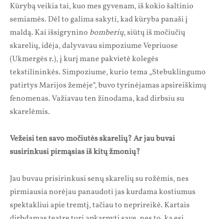
Kūrybą veikia tai, kuo mes gyvenam, iš kokio šaltinio
semiamės. Dėl to galima sakyti, kad kūryba panaši į
maldą. Kai išsigrynino
bomberių
, siūtų iš močiučių
skarelių, idėja, dalyvavau simpoziume Vepriuose
(Ukmergės r.), į kurį mane pakvietė kolegės
tekstilininkės. Simpoziume, kurio tema „Stebuklingumo
patirtys Marijos žemėje“, buvo tyrinėjamas apsireiškimų
fenomenas. Važiavau ten žinodama, kad dirbsiu su
skarelėmis.
Vežeisi ten savo močiutės skarelių? Ar jau buvai
susirinkusi pirmąsias iš kitų žmonių?
Jau buvau prisirinkusi senų skarelių su rožėmis, nes
pirmiausia norėjau panaudoti jas kurdama kostiumus
spektakliui apie tremtį, tačiau to neprireikė. Kartais
dirbdamas teatre turi apkarpyti save, nes to, ką esi