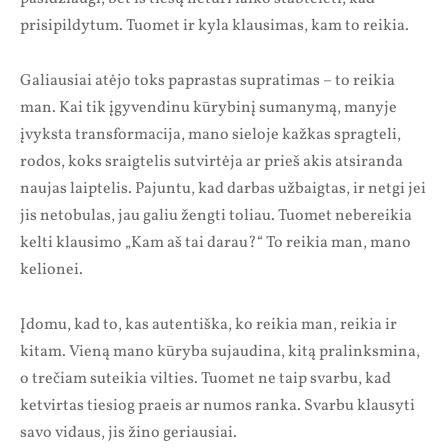
prisipildytum. Tuomet ir kyla klausimas, kam to reikia.
Galiausiai atėjo toks paprastas supratimas – to reikia
man. Kai tik įgyvendinu kūrybinį sumanymą, manyje
įvyksta transformacija, mano sieloje kažkas spragteli,
rodos, koks sraigtelis sutvirtėja ar prieš akis atsiranda
naujas laiptelis. Pajuntu, kad darbas užbaigtas, ir netgi jei
jis netobulas, jau galiu žengti toliau. Tuomet nebereikia
kelti klausimo „Kam aš tai darau?“ To reikia man, mano
kelionei.
Įdomu, kad to, kas autentiška, ko reikia man, reikia ir
kitam. Vieną mano kūryba sujaudina, kitą pralinksmina,
o trečiam suteikia vilties. Tuomet ne taip svarbu, kad
ketvirtas tiesiog praeis ar numos ranka. Svarbu klausyti
savo vidaus, jis žino geriausiai.