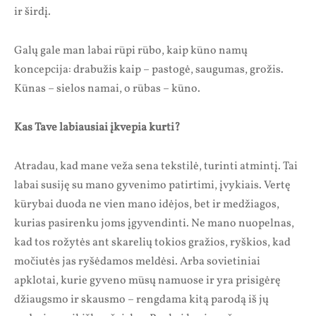
ir širdį.
Galų gale man labai rūpi rūbo, kaip kūno namų
koncepcija: drabužis kaip – pastogė, saugumas, grožis.
Kūnas – sielos namai, o rūbas – kūno.
Kas Tave labiausiai įkvepia kurti?
Atradau, kad mane veža sena tekstilė, turinti atmintį. Tai
labai susiję su mano gyvenimo patirtimi, įvykiais. Vertę
kūrybai duoda ne vien mano idėjos, bet ir medžiagos,
kurias pasirenku joms įgyvendinti. Ne mano nuopelnas,
kad tos rožytės ant skarelių tokios gražios, ryškios, kad
močiutės jas ryšėdamos meldėsi. Arba sovietiniai
apklotai, kurie gyveno mūsų namuose ir yra prisigėrę
džiaugsmo ir skausmo – rengdama kitą parodą iš jų