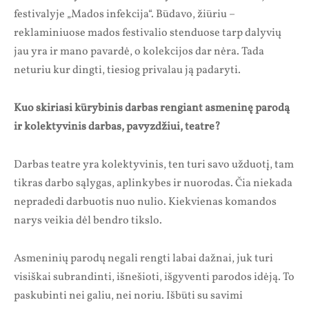
festivalyje „Mados infekcija“. Būdavo, žiūriu –
reklaminiuose mados festivalio stenduose tarp dalyvių
jau yra ir mano pavardė, o kolekcijos dar nėra. Tada
neturiu kur dingti, tiesiog privalau ją padaryti.
Kuo skiriasi kūrybinis darbas rengiant asmeninę parodą
ir kolektyvinis darbas, pavyzdžiui, teatre?
Darbas teatre yra kolektyvinis, ten turi savo užduotį, tam
tikras darbo sąlygas, aplinkybes ir nuorodas. Čia niekada
nepradedi darbuotis nuo nulio. Kiekvienas komandos
narys veikia dėl bendro tikslo.
Asmeninių parodų negali rengti labai dažnai, juk turi
visiškai subrandinti, išnešioti, išgyventi parodos idėją. To
paskubinti nei galiu, nei noriu. Išbūti su savimi