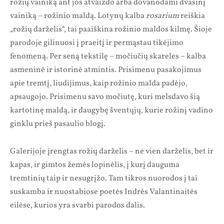
rožių vainiką ant jos atvaizdo arba dovanodami dvasinį
vainiką – rožinio maldą. Lotynų kalba
rosarium
reiškia
„rožių darželis“, tai paaiškina rožinio maldos kilmę. Šioje
parodoje gilinuosi į praeitį ir permąstau tikėjimo
fenomeną. Per seną tekstilę – močiučių skareles – kalba
asmeninė ir istorinė atmintis. Prisimenu pasakojimus
apie tremtį, liudijimus, kaip rožinio malda padėjo,
apsaugojo. Prisimenu savo močiutę, kuri melsdavo šią
kartotinę maldą, ir daugybę šventųjų, kurie rožinį vadino
ginklu prieš pasaulio blogį.
Galerijoje įrengtas rožių darželis – ne vien darželis, bet ir
kapas, ir gimtos žemės lopinėlis, į kurį dauguma
tremtinių taip ir nesugrįžo. Tam tikros nuorodos į tai
suskamba ir nuostabiose poetės Indrės Valantinaitės
eilėse, kurios yra svarbi parodos dalis.