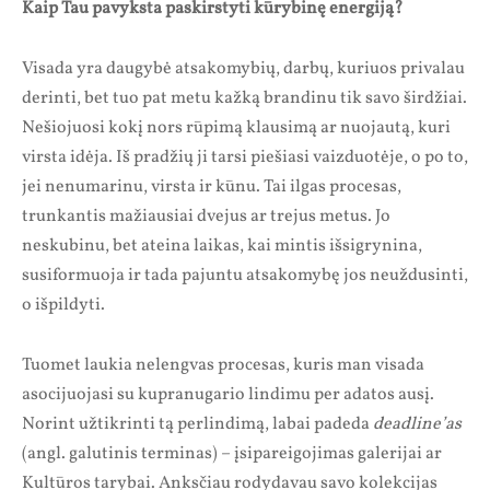
Kaip Tau pavyksta paskirstyti kūrybinę energiją?
Visada yra daugybė atsakomybių, darbų, kuriuos privalau
derinti, bet tuo pat metu kažką brandinu tik savo širdžiai.
Nešiojuosi kokį nors rūpimą klausimą ar nuojautą, kuri
virsta idėja. Iš pradžių ji tarsi piešiasi vaizduotėje, o po to,
jei nenumarinu, virsta ir kūnu. Tai ilgas procesas,
trunkantis mažiausiai dvejus ar trejus metus. Jo
neskubinu, bet ateina laikas, kai mintis išsigrynina,
susiformuoja ir tada pajuntu atsakomybę jos neuždusinti,
o išpildyti.
Tuomet laukia nelengvas procesas, kuris man visada
asocijuojasi su kupranugario lindimu per adatos ausį.
Norint užtikrinti tą perlindimą, labai padeda
deadline’as
(angl. galutinis terminas) – įsipareigojimas galerijai ar
Kultūros tarybai. Anksčiau rodydavau savo kolekcijas