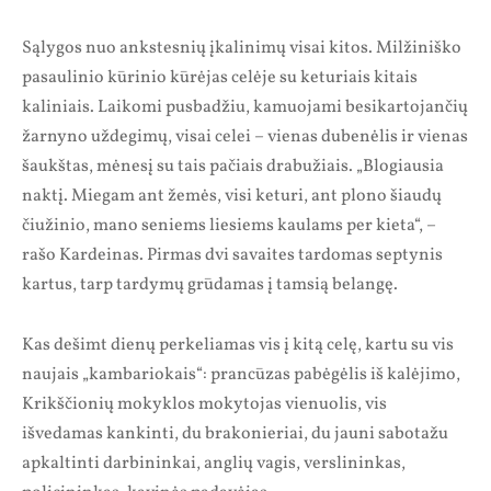
Sąlygos nuo ankstesnių įkalinimų visai kitos. Milžiniško
pasaulinio kūrinio kūrėjas celėje su keturiais kitais
kaliniais. Laikomi pusbadžiu, kamuojami besikartojančių
žarnyno uždegimų, visai celei – vienas dubenėlis ir vienas
šaukštas, mėnesį su tais pačiais drabužiais. „Blogiausia
naktį. Miegam ant žemės, visi keturi, ant plono šiaudų
čiužinio, mano seniems liesiems kaulams per kieta“, –
rašo Kardeinas. Pirmas dvi savaites tardomas septynis
kartus, tarp tardymų grūdamas į tamsią belangę.
Kas dešimt dienų perkeliamas vis į kitą celę, kartu su vis
naujais „kambariokais“: prancūzas pabėgėlis iš kalėjimo,
Krikščionių mokyklos mokytojas vienuolis, vis
išvedamas kankinti, du brakonieriai, du jauni sabotažu
apkaltinti darbininkai, anglių vagis, verslininkas,