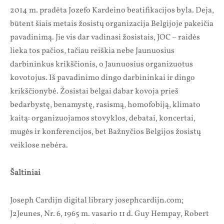
2014 m. pradėta Jozefo Kardeino beatifikacijos byla. Deja,
būtent šiais metais žosistų organizacija Belgijoje pakeičia
pavadinimą. Jie vis dar vadinasi žosistais, JOC – raidės
lieka tos pačios, tačiau reiškia nebe Jaunuosius
darbininkus krikščionis, o Jaunuosius organizuotus
kovotojus. Iš pavadinimo dingo darbininkai ir dingo
krikščionybė. Žosistai belgai dabar kovoja prieš
bedarbystę, benamystę, rasismą, homofobiją, klimato
kaitą: organizuojamos stovyklos, debatai, koncertai,
mugės ir konferencijos, bet Bažnyčios Belgijos žosistų
veiklose nebėra.
Šaltiniai
Joseph Cardijn digital library josephcardijn.com;
J2Jeunes, Nr. 6, 1965 m. vasario 11 d. Guy Hempay, Robert