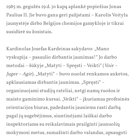
1985 m. gegužės 19 d. jo kapą aplankė popiežius Jonas
Paulius II. Jie buvo gana geri pažįstami – Karolis Voityla
jaunystėje dirbo Belgijos chemijos gamykloje ir tikrai
susidūrė su žosistais.
Kardinolas Josefas Kardeinas sakydavo: „Mano
vyskupija – pasaulio dirbantis jaunimas!“ Jo darbo
metodai – šūkyje „Matyti – Spręsti – Veikti“ (
Voir –
Juger – Agir
). „Matyti“ – buvo nuolat renkamos anketos,
apklausiamas dirbantis jaunimas. „Spręsti“ –
organizuojami studijų rateliai, netgi namų ruošos ir
maisto gaminimo kursai. „Veikti“ – įkuriamas profesinės
orientacijos biuras, padedantis jauniems rasti darbą
pagal jų sugebėjimus, siuntinėjami laiškai darbo
inspektoriams su reikalavimais prailginti jaunuolių
mokymosi metus, sumažinti darbo valandas, apsaugoti