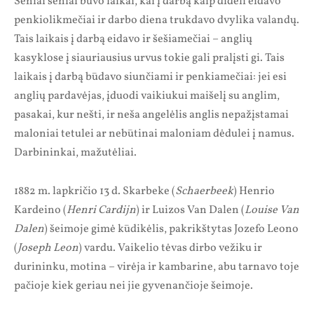
Seniai seniai buvo laikai, kai į darbą kaip dideli eidavo
penkiolikmečiai ir darbo diena trukdavo dvylika valandų.
Tais laikais į darbą eidavo ir šešiamečiai – anglių
kasyklose į siauriausius urvus tokie gali pralįsti gi. Tais
laikais į darbą būdavo siunčiami ir penkiamečiai: jei esi
anglių pardavėjas, įduodi vaikiukui maišelį su anglim,
pasakai, kur nešti, ir neša angelėlis anglis nepažįstamai
maloniai tetulei ar nebūtinai maloniam dėdulei į namus.
Darbininkai, mažutėliai.
1882 m. lapkričio 13 d. Skarbeke (
Schaerbeek
) Henrio
Kardeino (
Henri Cardijn
) ir Luizos Van Dalen (
Louise Van
Dalen
) šeimoje gimė kūdikėlis, pakrikštytas Jozefo Leono
(
Joseph Leon
) vardu. Vaikelio tėvas dirbo vežiku ir
durininku, motina – virėja ir kambarine, abu tarnavo toje
pačioje kiek geriau nei jie gyvenančioje šeimoje.