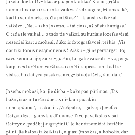
Jozefui kiek? Dvylika ar jau penkiolika? Kai jis grįžta
namo atostogų ir sutinka vaikystės draugus: „Mums sakė,
kad tu seminaristas, čia pokštas?“ – klausia vaikėzai
vaikėzo. „Ne, – sako Jozefas, – tai tiesa, aš būsiu kunigas.“
O tada tie vaikai… o tada tie vaikai, su kuriais Jozefas visai
neseniai kartu mokėsi, dūko ir fotografavosi, teškia: „Vis
dar tiki tomis nesąmonėmis? Aišku – gi nepervargsti toj
savo seminarijoj su knygutėm, tai gali svaičioti, – va, jeigu
kaip mes turėtum varžtus sukinėti, suprastum, kad tie
visi stebuklai yra pasakos, neegzistuoja išvis, durniau.“
Jozefas mokosi, kai jie dirba – koks pasipūtimas. „Tas
bažnyčios ir turčių duetas niekam jau akių
nebeapdums“, – sako jie. „Viešpatie, – galvoja Jozefas
išsigandęs, – gamyklų dūmuose Tavo paveikslas visai
išsitrynė, padėk jį sugrąžinti.“ Jo bendraamžiai kartėlio
pilni. Jie kalba (ir keikiasi), elgiasi (tabakas, alkoholis, dar