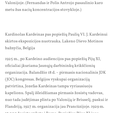
Valonijoje. (Fernandas ir Polis Antrojo pasaulinio karo
metu žus nacių koncentracijos stovykloje.)
Kardinolas Kardeinas pas popiežių Paulių VI. J. Kardeinui
skirtos ekspozicijos nuotrauka. Lakeno Dievo Motinos
bažnyčia, Belgija
1925 m., po Kardeino audiencijos pas popiežių Pijų XI,
oficialiai įkuriama Jaunųjų darbininkų krikščionių
organizacija. Balandžio 18 d. – pirmasis nacionalinis JDK
(JOC) kongresas. Belgijos vyskupai organizaciją
patvirtina, Jozefas Kardeinas tampa vyriausiuoju
kapelionu. Spalį išleidžiamas pirmasis žosistų vadovas,
nuo tada judėjimas plinta po Valoniją ir Briuselį, paskui ir
Flandriją. 1927 m. organizacija jau Prancūzijoje. 1929 m.