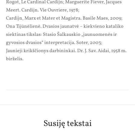
Rogot, Le Cardinal Cardijn; Marguerite Fiever, Jacques
Meert. Cardijn. Vie Ouvriere, 1978;
Cardijn, Marx et Mater et Magistra. Basile Maes, 2009;
Ona Tijūnėlienė. Dvasios jaunatvė – kiekvieno kataliko
siektinas tikslas: Stasio Šalkauskio „jaunuomenės ir
gyvosios dvasios“ interpretacija. Soter, 2003;
Jaunieji krikščionys darbininkai. Dr. J. Sav. Aidai, 1958 m.
birželis.
Susiję tekstai