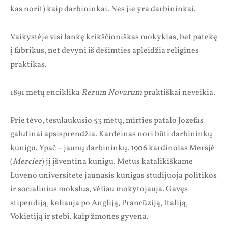
kas norit) kaip darbininkai. Nes jie yra darbininkai.
Vaikystėje visi lankę krikščioniškas mokyklas, bet patekę
į fabrikus, net devyni iš dešimties apleidžia religines
praktikas.
1891 metų enciklika
Rerum Novarum
praktiškai neveikia.
Prie tėvo, tesulaukusio 53 metų, mirties patalo Jozefas
galutinai apsisprendžia. Kardeinas nori būti darbininkų
kunigu. Ypač – jaunų darbininkų. 1906 kardinolas Mersjė
(
Mercier
) jį įšventina kunigu. Metus katalikiškame
Luveno universitete jaunasis kunigas studijuoja politikos
ir socialinius mokslus, vėliau mokytojauja. Gavęs
stipendiją, keliauja po Angliją, Prancūziją, Italiją,
Vokietiją ir stebi, kaip žmonės gyvena.