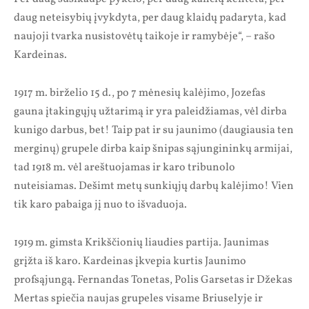
daug neteisybių įvykdyta, per daug klaidų padaryta, kad
naujoji tvarka nusistovėtų taikoje ir ramybėje“, – rašo
Kardeinas.
1917 m. birželio 15 d., po 7 mėnesių kalėjimo, Jozefas
gauna įtakingųjų užtarimą ir yra paleidžiamas, vėl dirba
kunigo darbus, bet! Taip pat ir su jaunimo (daugiausia ten
merginų) grupele dirba kaip šnipas sąjungininkų armijai,
tad 1918 m. vėl areštuojamas ir karo tribunolo
nuteisiamas. Dešimt metų sunkiųjų darbų kalėjimo! Vien
tik karo pabaiga jį nuo to išvaduoja.
1919 m. gimsta Krikščionių liaudies partija. Jaunimas
grįžta iš karo. Kardeinas įkvepia kurtis Jaunimo
profsąjungą. Fernandas Tonetas, Polis Garsetas ir Džekas
Mertas spiečia naujas grupeles visame Briuselyje ir