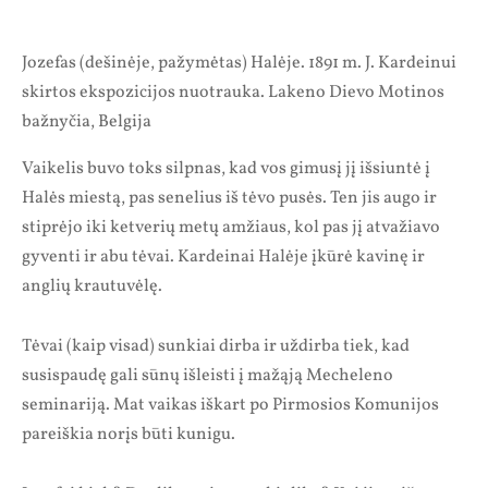
Jozefas (dešinėje, pažymėtas) Halėje. 1891 m. J. Kardeinui
skirtos ekspozicijos nuotrauka. Lakeno Dievo Motinos
bažnyčia, Belgija
Vaikelis buvo toks silpnas, kad vos gimusį jį išsiuntė į
Halės miestą, pas senelius iš tėvo pusės. Ten jis augo ir
stiprėjo iki ketverių metų amžiaus, kol pas jį atvažiavo
gyventi ir abu tėvai. Kardeinai Halėje įkūrė kavinę ir
anglių krautuvėlę.
Tėvai (kaip visad) sunkiai dirba ir uždirba tiek, kad
susispaudę gali sūnų išleisti į mažąją Mecheleno
seminariją. Mat vaikas iškart po Pirmosios Komunijos
pareiškia norįs būti kunigu.