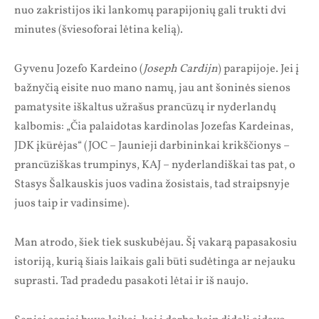
nuo zakristijos iki lankomų parapijonių gali trukti dvi
minutes (šviesoforai lėtina kelią).
Gyvenu Jozefo Kardeino (
Joseph Cardijn
) parapijoje. Jei į
bažnyčią eisite nuo mano namų, jau ant šoninės sienos
pamatysite iškaltus užrašus prancūzų ir nyderlandų
kalbomis: „Čia palaidotas kardinolas Jozefas Kardeinas,
JDK įkūrėjas“ (JOC – Jaunieji darbininkai krikščionys –
prancūziškas trumpinys, KAJ – nyderlandiškai tas pat, o
Stasys Šalkauskis juos vadina žosistais, tad straipsnyje
juos taip ir vadinsime).
Man atrodo, šiek tiek suskubėjau. Šį vakarą papasakosiu
istoriją, kurią šiais laikais gali būti sudėtinga ar nejauku
suprasti. Tad pradedu pasakoti lėtai ir iš naujo.