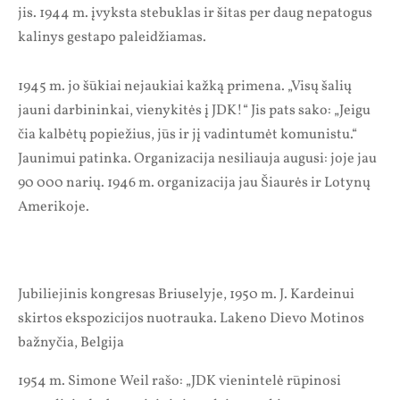
jis. 1944 m. įvyksta stebuklas ir šitas per daug nepatogus
kalinys gestapo paleidžiamas.
1945 m. jo šūkiai nejaukiai kažką primena. „Visų šalių
jauni darbininkai, vienykitės į JDK!“ Jis pats sako: „Jeigu
čia kalbėtų popiežius, jūs ir jį vadintumėt komunistu.“
Jaunimui patinka. Organizacija nesiliauja augusi: joje jau
90 000 narių. 1946 m. organizacija jau Šiaurės ir Lotynų
Amerikoje.
Jubiliejinis kongresas Briuselyje, 1950 m. J. Kardeinui
skirtos ekspozicijos nuotrauka. Lakeno Dievo Motinos
bažnyčia, Belgija
1954 m. Simone Weil rašo: „JDK vienintelė rūpinosi