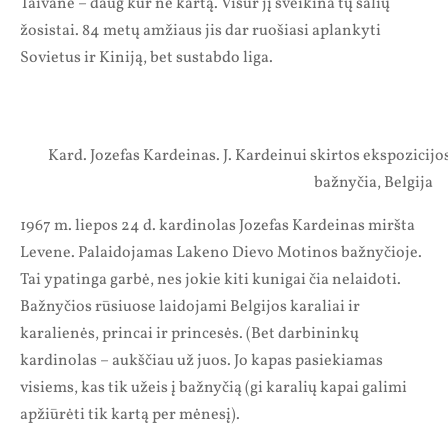
Taivane – daug kur ne kartą. Visur jį sveikina tų šalių
žosistai. 84 metų amžiaus jis dar ruošiasi aplankyti
Sovietus ir Kiniją, bet sustabdo liga.
Kard. Jozefas Kardeinas. J. Kardeinui skirtos ekspozici
bažnyčia, Belgija
1967 m. liepos 24 d. kardinolas Jozefas Kardeinas miršta
Levene. Palaidojamas Lakeno Dievo Motinos bažnyčioje.
Tai ypatinga garbė, nes jokie kiti kunigai čia nelaidoti.
Bažnyčios rūsiuose laidojami Belgijos karaliai ir
karalienės, princai ir princesės. (Bet darbininkų
kardinolas – aukščiau už juos. Jo kapas pasiekiamas
visiems, kas tik užeis į bažnyčią (gi karalių kapai galimi
apžiūrėti tik kartą per mėnesį).