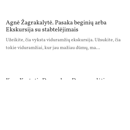
Agnė Žagrakalytė. Pasaka beginių arba
Ekskursija su stabtelėjimais
Užeikite, čia vyksta viduramžių ekskursija. Užsukite, čia
tokie viduramžiai, kur jau mažiau dūmų, ma…
Kun. Kęstutis Dvareckas. Drąsa mylėti save
„Kelionė“ 2024 m. Nr. II (30) Džiugioje prisikėlimo
realybėje pumpurais pražydęs kryžiaus…