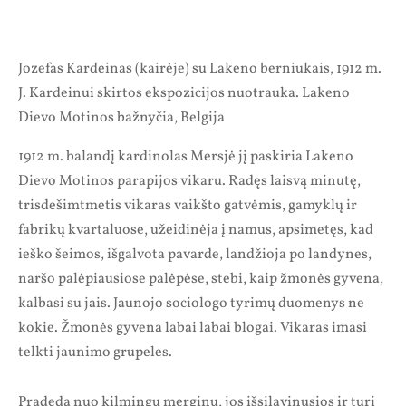
Jozefas Kardeinas (kairėje) su Lakeno berniukais, 1912 m.
J. Kardeinui skirtos ekspozicijos nuotrauka. Lakeno
Dievo Motinos bažnyčia, Belgija
1912 m. balandį kardinolas Mersjė jį paskiria Lakeno
Dievo Motinos parapijos vikaru. Radęs laisvą minutę,
trisdešimtmetis vikaras vaikšto gatvėmis, gamyklų ir
fabrikų kvartaluose, užeidinėja į namus, apsimetęs, kad
ieško šeimos, išgalvota pavarde, landžioja po landynes,
naršo palėpiausiose palėpėse, stebi, kaip žmonės gyvena,
kalbasi su jais. Jaunojo sociologo tyrimų duomenys ne
kokie. Žmonės gyvena labai labai blogai. Vikaras imasi
telkti jaunimo grupeles.
Pradeda nuo kilmingų merginų, jos išsilavinusios ir turi