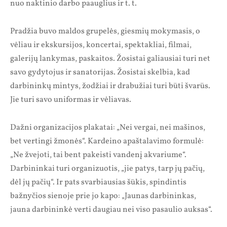
nuo naktinio darbo paauglius ir t. t.
Pradžia buvo maldos grupelės, giesmių mokymasis, o
vėliau ir ekskursijos, koncertai, spektakliai, filmai,
galerijų lankymas, paskaitos. Žosistai galiausiai turi net
savo gydytojus ir sanatorijas. Žosistai skelbia, kad
darbininkų mintys, žodžiai ir drabužiai turi būti švarūs.
Jie turi savo uniformas ir vėliavas.
Dažni organizacijos plakatai: „Nei vergai, nei mašinos,
bet vertingi žmonės“. Kardeino apaštalavimo formulė:
„Ne žvejoti, tai bent pakeisti vandenį akvariume“.
Darbininkai turi organizuotis, „jie patys, tarp jų pačių,
dėl jų pačių“. Ir pats svarbiausias šūkis, spindintis
bažnyčios sienoje prie jo kapo: „Jaunas darbininkas,
jauna darbininkė verti daugiau nei viso pasaulio auksas“.