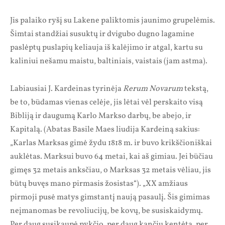
Jis palaiko ryšį su Lakene paliktomis jaunimo grupelėmis.
Šimtai standžiai susuktų ir dvigubo dugno lagamine
paslėptų puslapių keliauja iš kalėjimo ir atgal, kartu su
kaliniui nešamu maistu, baltiniais, vaistais (jam astma).
Labiausiai J. Kardeinas tyrinėja
Rerum Novarum
tekstą,
be to, būdamas vienas celėje, jis lėtai vėl perskaito visą
Bibliją ir daugumą Karlo Markso darbų, be abejo, ir
Kapitalą. (Abatas Basile Maes liudija Kardeiną sakius:
„Karlas Marksas gimė žydu 1818 m. ir buvo krikščioniškai
auklėtas. Marksui buvo 64 metai, kai aš gimiau. Jei būčiau
gimęs 32 metais anksčiau, o Marksas 32 metais vėliau, jis
būtų buvęs mano pirmasis žosistas“). „XX amžiaus
pirmoji pusė matys gimstantį naują pasaulį. Šis gimimas
neįmanomas be revoliucijų, be kovų, be susiskaidymų.
Per daug susikaupė pykčio, per daug kančių kentėta, per