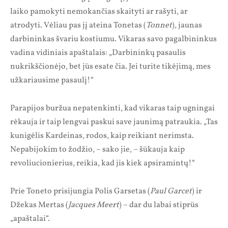
laiko pamokyti nemokančias skaityti ar rašyti, ar
atrodyti. Vėliau pas jį ateina Tonetas (
Tonnet
), jaunas
darbininkas švariu kostiumu. Vikaras savo pagalbininkus
vadina vidiniais apaštalais: „Darbininkų pasaulis
nukrikščionėjo, bet jūs esate čia. Jei turite tikėjimą, mes
užkariausime pasaulį!“
Parapijos buržua nepatenkinti, kad vikaras taip ugningai
rėkauja ir taip lengvai paskui save jaunimą patraukia. „Tas
kunigėlis Kardeinas, rodos, kaip reikiant nerimsta.
Nepabijokim to žodžio, – sako jie, – šūkauja kaip
revoliucionierius, reikia, kad jis kiek apsiramintų!“
Prie Toneto prisijungia Polis Garsetas (
Paul Garcet
) ir
Džekas Mertas (
Jacques Meert
) – dar du labai stiprūs
„apaštalai“.