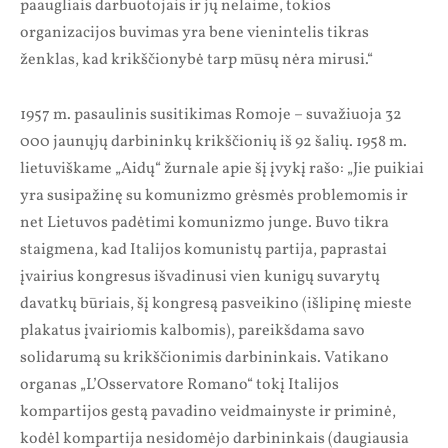
paaugliais darbuotojais ir jų nelaime, tokios
organizacijos buvimas yra bene vienintelis tikras
ženklas, kad krikščionybė tarp mūsų nėra mirusi.“
1957 m. pasaulinis susitikimas Romoje – suvažiuoja 32
000 jaunųjų darbininkų krikščionių iš 92 šalių. 1958 m.
lietuviškame „Aidų“ žurnale apie šį įvykį rašo: „Jie puikiai
yra susipažinę su komunizmo grėsmės problemomis ir
net Lietuvos padėtimi komunizmo junge. Buvo tikra
staigmena, kad Italijos komunistų partija, paprastai
įvairius kongresus išvadinusi vien kunigų suvarytų
davatkų būriais, šį kongresą pasveikino (išlipinę mieste
plakatus įvairiomis kalbomis), pareikšdama savo
solidarumą su krikščionimis darbininkais. Vatikano
organas „L’Osservatore Romano“ tokį Italijos
kompartijos gestą pavadino veidmainyste ir priminė,
kodėl kompartija nesidomėjo darbininkais (daugiausia