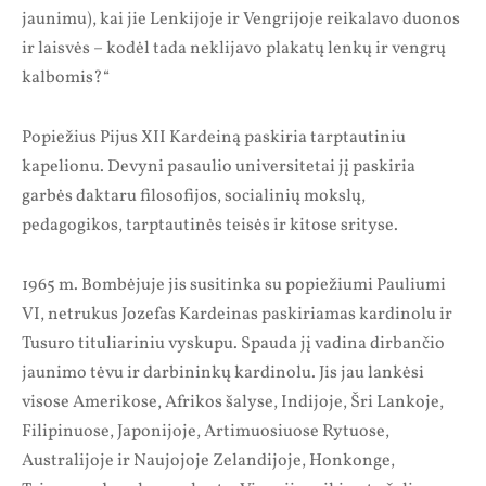
jaunimu), kai jie Lenkijoje ir Vengrijoje reikalavo duonos
ir laisvės – kodėl tada neklijavo plakatų lenkų ir vengrų
kalbomis?“
Popiežius Pijus XII Kardeiną paskiria tarptautiniu
kapelionu. Devyni pasaulio universitetai jį paskiria
garbės daktaru filosofijos, socialinių mokslų,
pedagogikos, tarptautinės teisės ir kitose srityse.
1965 m. Bombėjuje jis susitinka su popiežiumi Pauliumi
VI, netrukus Jozefas Kardeinas paskiriamas kardinolu ir
Tusuro tituliariniu vyskupu. Spauda jį vadina dirbančio
jaunimo tėvu ir darbininkų kardinolu. Jis jau lankėsi
visose Amerikose, Afrikos šalyse, Indijoje, Šri Lankoje,
Filipinuose, Japonijoje, Artimuosiuose Rytuose,
Australijoje ir Naujojoje Zelandijoje, Honkonge,