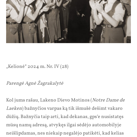
„Kelionė“ 2024 m. Nr. IV (28)
Parengė Agnė Žagrakalytė
Kol jums rašau, Lakeno Dievo Motinos (
Notre Dame de
Laeken
) bažnyčios varpas ką tik išmušė dešimt vakaro
dūžių. Bažnyčia taip arti, kad dekanas, gps‘e nusistatęs
mūsų namų adresą, atvykęs ilgai sėdėjo automobilyje
neišlipdamas, nes niekaip negalėjo patikėti, kad kelias