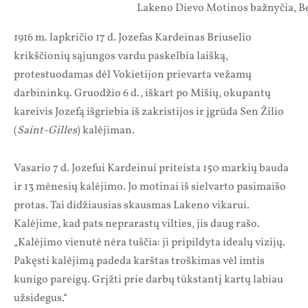
Lakeno Dievo Motinos bažnyčia, Be
1916 m. lapkričio 17 d. Jozefas Kardeinas Briuselio
krikščionių sąjungos vardu paskelbia laišką,
protestuodamas dėl Vokietijon prievarta vežamų
darbininkų. Gruodžio 6 d., iškart po Mišių, okupantų
kareivis Jozefą išgriebia iš zakristijos ir įgrūda Sen Žilio
(
Saint-Gilles
) kalėjiman.
Vasario 7 d. Jozefui Kardeinui priteista 150 markių bauda
ir 13 mėnesių kalėjimo. Jo motinai iš sielvarto pasimaišo
protas. Tai didžiausias skausmas Lakeno vikarui.
Kalėjime, kad pats neprarastų vilties, jis daug rašo.
„Kalėjimo vienutė nėra tuščia: ji pripildyta idealų vizijų.
Pakęsti kalėjimą padeda karštas troškimas vėl imtis
kunigo pareigų. Grįžti prie darbų tūkstantį kartų labiau
užsidegus.“