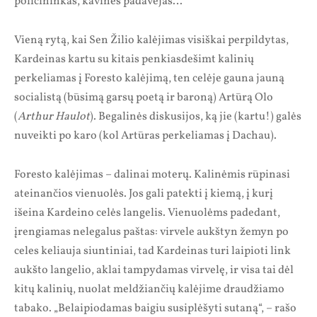
policininkas, kavinės padavėjas…
Vieną rytą, kai Sen Žilio kalėjimas visiškai perpildytas,
Kardeinas kartu su kitais penkiasdešimt kalinių
perkeliamas į Foresto kalėjimą, ten celėje gauna jauną
socialistą (būsimą garsų poetą ir baroną) Artūrą Olo
(
Arthur Haulot
). Begalinės diskusijos, ką jie (kartu!) galės
nuveikti po karo (kol Artūras perkeliamas į Dachau).
Foresto kalėjimas – dalinai moterų. Kalinėmis rūpinasi
ateinančios vienuolės. Jos gali patekti į kiemą, į kurį
išeina Kardeino celės langelis. Vienuolėms padedant,
įrengiamas nelegalus paštas: virvele aukštyn žemyn po
celes keliauja siuntiniai, tad Kardeinas turi laipioti link
aukšto langelio, aklai tampydamas virvelę, ir visa tai dėl
kitų kalinių, nuolat meldžiančių kalėjime draudžiamo
tabako. „Belaipiodamas baigiu susiplėšyti sutaną“, – rašo