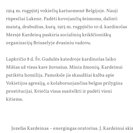
1914 m. rugpjūtį vokiečių kariuomenė Belgijoje. Nauji
rūpesčiai Lakene. Padėti kovojančių šeimoms, dalinti
maistą, drabužius, kurą. 1915 m. rugpjūčio 10 d. kardinolas
Mersjė Kardeiną paskiria socialinių krikščioniškų
organizacijų Briuselyje dvasiniu vadovu.
Lapkričio 8 d. Šv. Gudulės katedroje kardinolas laiko
Mišias už visus kare žuvusius. Minia žmonių. Kardeinui
patikėta homilija. Pamoksle jis skaudžiai kalba apie
Vokietijos agresiją, o kolaboruojančius belgus prilygina
prostitucijai. Kviečia visus susitelkti ir padėti vieni
kitiems.
Jozefas Kardeinas – energingas oratorius. J. Kardeinui ski