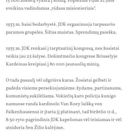
15 000 žosistų vyksta į Romą. Popiežius Pijus XI juos
sveikina vadindamas „vidaus misionieriais“.
1933 m. baisi bedarbystė. JDK organizuoja tarpusavio
paramos grupeles. Šiltas maistas. Sprendimų paieška.
1935 m. JDK renkasi į tarptautinį kongresą, nes žosistai
veikia jau 25 šalyse. Dešimtmečio kongrese Briuselyje
Kardeinas kreipiasi į 80 000 jaunuolių minią.
O tada pasaulį vėl užgriūva karas. Žosistai gelbsti ir
padeda visiems persekiojamiems: žydams, partizanams,
komunistų sukilėliams. Vokiečių karo policija kunigo
namuose randa kardinolo Van Roey laišką von
Falkenhausenui ir įtaria jį platinant, tad birželio 11 d.,
8:30 ryto pagrindinis JDK kapelionas vėl teisiamas ir vėl
atsiduria Sen Žilio kalėjime.