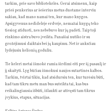
tarkim, prie savo bibliotekėlės. Gerai atsimenu, kaip
prieš penkerius ar šešerius metus duotame interviu
sakiau, kad mano namai ten, kur mano knygos.
Apsigyvenus nedidelėje erdvėje, nemažai knygų teko
tiesiog atiduoti, nes nebebuvo kur jų padėti. Taip toji
rinkimo aistra buvo įveikta. Panašiai nutiko ir su
grožėjimusi daiktais bei jų kaupimu. Net ir anksčiau
lydėjusiu kelionių goduliu.
Tie keleri metai išmokė ramia širdimi eiti per šį pasaulį ir
jį skaityti. Lyg būčiau išmokusi naujos sutartinės kalbos.
Tarkim, tvirtai tikiu, kad atsidursiu ten, kur turėsiu būti,
kad tam tikru metu man bus suteikta tai, kas bus
reikalingiausia išbūti, išlaukti ar atšvęsti tam tikrus
įvykius, etapus, situacijas.