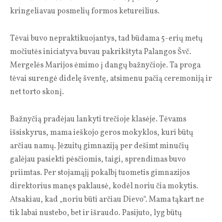
kringeliavau posmelių formos ketureilius.
Tėvai buvo nepraktikuojantys, tad būdama 5-erių metų
močiutės iniciatyva buvau pakrikštyta Palangos Švč.
Mergelės Marijos ėmimo į dangų bažnyčioje. Ta proga
tėvai surengė didelę šventę, atsimenu pačią ceremoniją ir
net torto skonį.
Bažnyčią pradėjau lankyti trečioje klasėje. Tėvams
išsiskyrus, mama ieškojo geros mokyklos, kuri būtų
arčiau namų. Jėzuitų gimnaziją per dešimt minučių
galėjau pasiekti pėsčiomis, taigi, sprendimas buvo
priimtas. Per stojamąjį pokalbį tuometis gimnazijos
direktorius manęs paklausė, kodėl noriu čia mokytis.
Atsakiau, kad „noriu būti arčiau Dievo“. Mama tąkart ne
tik labai nustebo, bet ir išraudo. Pasijuto, lyg būtų