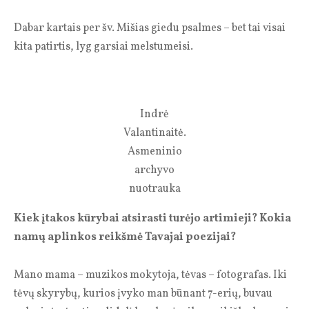
Dabar kartais per šv. Mišias giedu psalmes – bet tai visai
kita patirtis, lyg garsiai melstumeisi.
Indrė
Valantinaitė.
Asmeninio
archyvo
nuotrauka
Kiek įtakos kūrybai atsirasti turėjo artimieji? Kokia
namų aplinkos reikšmė Tavajai poezijai?
Mano mama – muzikos mokytoja, tėvas – fotografas. Iki
tėvų skyrybų, kurios įvyko man būnant 7-erių, buvau