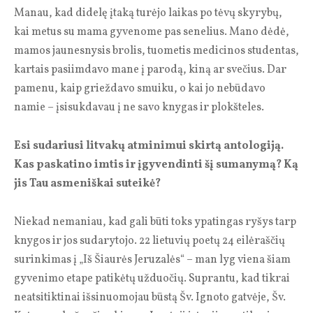
Manau, kad didelę įtaką turėjo laikas po tėvų skyrybų,
kai metus su mama gyvenome pas senelius. Mano dėdė,
mamos jaunesnysis brolis, tuometis medicinos studentas,
kartais pasiimdavo mane į parodą, kiną ar svečius. Dar
pamenu, kaip grieždavo smuiku, o kai jo nebūdavo
namie – įsisukdavau į ne savo knygas ir plokšteles.
Esi sudariusi litvakų atminimui skirtą antologiją.
Kas paskatino imtis ir įgyvendinti šį sumanymą? Ką
jis Tau asmeniškai suteikė?
Niekad nemaniau, kad gali būti toks ypatingas ryšys tarp
knygos ir jos sudarytojo. 22 lietuvių poetų 24 eilėraščių
surinkimas į „Iš Šiaurės Jeruzalės“ – man lyg viena šiam
gyvenimo etape patikėtų užduočių. Suprantu, kad tikrai
neatsitiktinai išsinuomojau būstą Šv. Ignoto gatvėje, Šv.