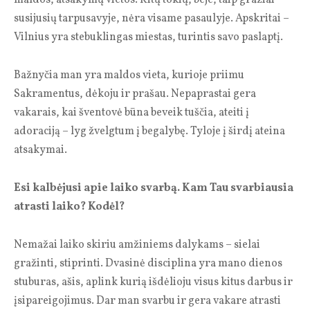
susijusių tarpusavyje, nėra visame pasaulyje. Apskritai –
Vilnius yra stebuklingas miestas, turintis savo paslaptį.
Bažnyčia man yra maldos vieta, kurioje priimu
Sakramentus, dėkoju ir prašau. Nepaprastai gera
vakarais, kai šventovė būna beveik tuščia, ateiti į
adoraciją – lyg žvelgtum į begalybę. Tyloje į širdį ateina
atsakymai.
Esi kalbėjusi apie laiko svarbą. Kam Tau svarbiausia
atrasti laiko? Kodėl?
Nemažai laiko skiriu amžiniems dalykams – sielai
gražinti, stiprinti. Dvasinė disciplina yra mano dienos
stuburas, ašis, aplink kurią išdėlioju visus kitus darbus ir
įsipareigojimus. Dar man svarbu ir gera vakare atrasti