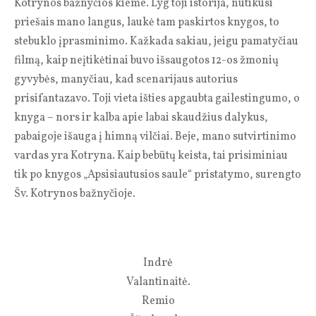
Kotrynos bažnyčios kieme. Lyg toji istorija, nutikusi
priešais mano langus, laukė tam paskirtos knygos, to
stebuklo įprasminimo. Kažkada sakiau, jeigu pamatyčiau
filmą, kaip neįtikėtinai buvo išsaugotos 12-os žmonių
gyvybės, manyčiau, kad scenarijaus autorius
prisifantazavo. Toji vieta išties apgaubta gailestingumo, o
knyga – nors ir kalba apie labai skaudžius dalykus,
pabaigoje išauga į himną vilčiai. Beje, mano sutvirtinimo
vardas yra Kotryna. Kaip bebūtų keista, tai prisiminiau
tik po knygos „Apsisiautusios saule“ pristatymo, surengto
Šv. Kotrynos bažnyčioje.
Indrė
Valantinaitė.
Remio