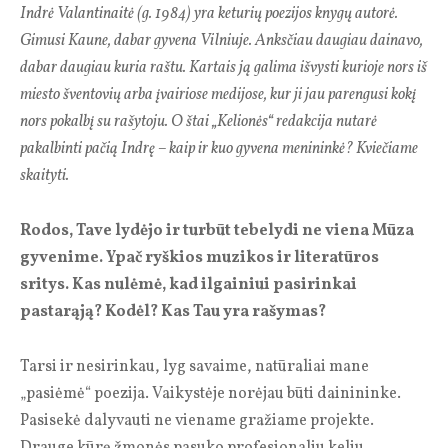
Indrė Valantinaitė (g. 1984) yra keturių poezijos knygų autorė.
Gimusi Kaune, dabar gyvena Vilniuje. Anksčiau daugiau dainavo,
dabar daugiau kuria raštu. Kartais ją galima išvysti kurioje nors iš
miesto šventovių arba įvairiose medijose, kur ji jau parengusi kokį
nors pokalbį su rašytoju. O štai „Kelionės“ redakcija nutarė
pakalbinti pačią Indrę – kaip ir kuo gyvena menininkė? Kviečiame
skaityti.
Rodos, Tave lydėjo ir turbūt tebelydi ne viena Mūza
gyvenime. Ypač ryškios muzikos ir literatūros
sritys. Kas nulėmė, kad ilgainiui pasirinkai
pastarąją? Kodėl? Kas Tau yra rašymas?
Tarsi ir nesirinkau, lyg savaime, natūraliai mane
„pasiėmė“ poezija. Vaikystėje norėjau būti dainininke.
Pasisekė dalyvauti ne viename gražiame projekte.
Drauge kūrę žmonės pasuko profesionaliu keliu,