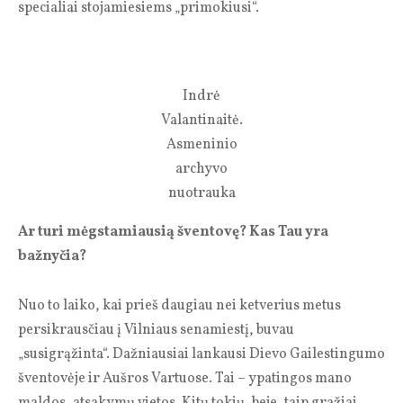
specialiai stojamiesiems „primokiusi“.
Indrė
Valantinaitė.
Asmeninio
archyvo
nuotrauka
Ar turi mėgstamiausią šventovę? Kas Tau yra
bažnyčia?
Nuo to laiko, kai prieš daugiau nei ketverius metus
persikrausčiau į Vilniaus senamiestį, buvau
„susigrąžinta“. Dažniausiai lankausi Dievo Gailestingumo
šventovėje ir Aušros Vartuose. Tai – ypatingos mano
maldos, atsakymų vietos. Kitų tokių, beje, taip gražiai