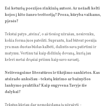
Esi keturių poezijos rinkinių autorė. Ar nežadi kelti
kojos į kito žanro teritoriją? Proza, kūryba vaikams,
pjesės?
Tekstai patys „ateina“, o aš tiesiog užrašau, nesirenku,
kokia forma juos pateikti. Suprantu, kad būtent poezija
yra man duotas būdas kalbėti, dalintis sava patirtimi ir
matymu. Vertinu tai kaip didžiulę dovaną, kurią jau
keleri metai drąsiai priimu kaip savo savastį.
Neišvengsime literatūros ir tikėjimo sankirtos. Kas
atsirado anksčiau – tekstų kūrimo ar bažnyčios
lankymo praktika? Kaip sugyvena Tavyje šie
dalykai?
Tekstus kūriau dar nemokėdama jų užrašyti –