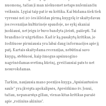
nuomonę, tačiau ji man niekuomet netaps nulemiančiu
veiksniu. Lygiai taip pat ir su kritika. Kai būdama šiek tiek
vyresnė nei 20-ies išleidau pirmą knygelę ir skaitydavau
jos recenzijas kultūrinėje spaudoje, ne sykį skaniai
juokiausi, net jeigu ir buvo bandyta įžeisti, pašiepti. Tai
brandino ir užgrūdino. Kad ir ką pasakytų kritikas, jo
žodžiuose pirmiausia yra labai daug informacijos apie jį
patį. Kartais skaitydama recenzijas, nebūtinai savo
knygų, stebiuosi, kaip žmogus apsinuogino
nagrinėdamas svetimą kūrinį, greičiausiai pats to net
nesuvokdamas.
Tarkim, naujausia mano poezijos knyga „Apsisiautusios
saule“ yra įkvėpta apokalipsės, Apreiškimo šv. Jonui,
tačiau, nepanarstęs giliau, vienas kitas kritikas parašė
apie „rožinius akinius“.