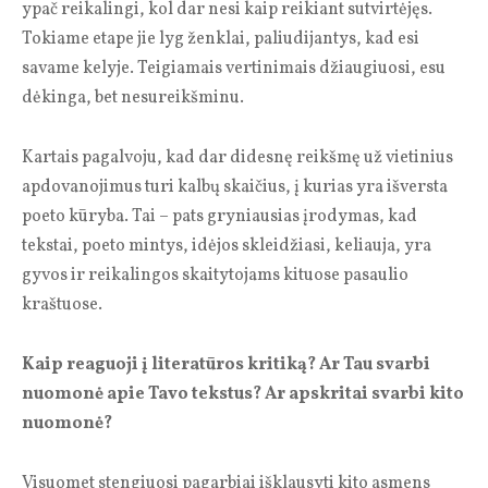
ypač reikalingi, kol dar nesi kaip reikiant sutvirtėjęs.
Tokiame etape jie lyg ženklai, paliudijantys, kad esi
savame kelyje. Teigiamais vertinimais džiaugiuosi, esu
dėkinga, bet nesureikšminu.
Kartais pagalvoju, kad dar didesnę reikšmę už vietinius
apdovanojimus turi kalbų skaičius, į kurias yra išversta
poeto kūryba. Tai – pats gryniausias įrodymas, kad
tekstai, poeto mintys, idėjos skleidžiasi, keliauja, yra
gyvos ir reikalingos skaitytojams kituose pasaulio
kraštuose.
Kaip reaguoji į literatūros kritiką? Ar Tau svarbi
nuomonė apie Tavo tekstus? Ar apskritai svarbi kito
nuomonė?
Visuomet stengiuosi pagarbiai išklausyti kito asmens