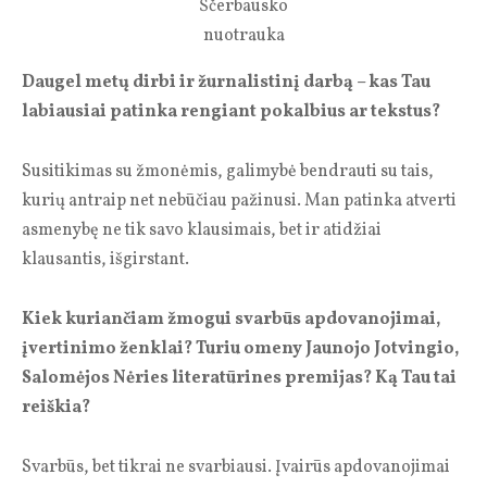
Ščerbausko
nuotrauka
Daugel metų dirbi ir žurnalistinį darbą – kas Tau
labiausiai patinka rengiant pokalbius ar tekstus?
Susitikimas su žmonėmis, galimybė bendrauti su tais,
kurių antraip net nebūčiau pažinusi. Man patinka atverti
asmenybę ne tik savo klausimais, bet ir atidžiai
klausantis, išgirstant.
Kiek kuriančiam žmogui svarbūs apdovanojimai,
įvertinimo ženklai? Turiu omeny Jaunojo Jotvingio,
Salomėjos Nėries literatūrines premijas? Ką Tau tai
reiškia?
Svarbūs, bet tikrai ne svarbiausi. Įvairūs apdovanojimai