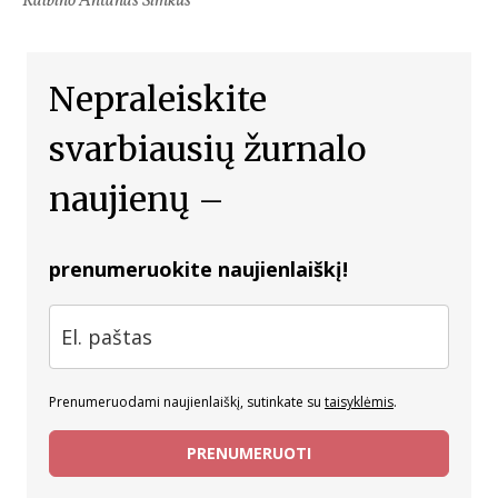
Kalbino Antanas Šimkus
Nepraleiskite
svarbiausių žurnalo
naujienų –
prenumeruokite naujienlaiškį!
Prenumeruodami naujienlaiškį, sutinkate su
taisyklėmis
.
PRENUMERUOTI