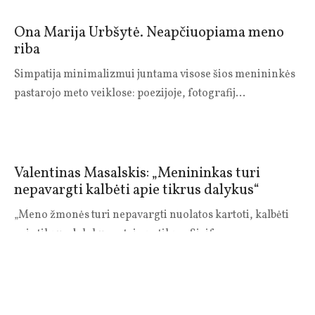
Ona Marija Urbšytė. Neapčiuopiama meno
riba
Simpatija minimalizmui juntama visose šios menininkės
pastarojo meto veiklose: poezijoje, fotografij…
Valentinas Masalskis: „Menininkas turi
nepavargti kalbėti apie tikrus dalykus“
„Meno žmonės turi nepavargti nuolatos kartoti, kalbėti
apie tikrus dalykus, o tai yra tikras Sizifo …
Ričardas Šumila: „Didžiausias džiaugsmas –