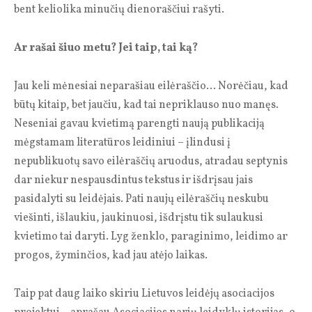
bent keliolika minučių dienoraščiui rašyti.
Ar rašai šiuo metu? Jei taip, tai ką?
Jau keli mėnesiai neparašiau eilėraščio… Norėčiau, kad
būtų kitaip, bet jaučiu, kad tai nepriklauso nuo manęs.
Neseniai gavau kvietimą parengti naują publikaciją
mėgstamam literatūros leidiniui – įlindusi į
nepublikuotų savo eilėraščių aruodus, atradau septynis
dar niekur nespausdintus tekstus ir išdrįsau jais
pasidalyti su leidėjais. Pati naujų eilėraščių neskubu
viešinti, išlaukiu, jaukinuosi, išdrįstu tik sulaukusi
kvietimo tai daryti. Lyg ženklo, paraginimo, leidimo ar
progos, žyminčios, kad jau atėjo laikas.
Taip pat daug laiko skiriu Lietuvos leidėjų asociacijos