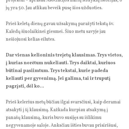
projektui – aprašau Asociacijos narių leidyklų istorijas, o
jų yra 50. Jau atlikau beveik pusę šios užduoties.
Prieš keletą dienų gavau užsakymą parašyti tekstą šv.
Kalėdų šiuolaikinei giesmei. Šiuo metu savyje jau
nešiojuosi kelias eilutes.
Dar vienas kelioninis trejetų klausimas. Trys vietos,
į kurias norėtum nukeliauti. Trys daiktai, kuriuos
būtinai pasiimtum. Trys tekstai, kurie padeda
keliauti per gyvenimą. Jei galima, tai ir truputį
pagrįsti, dėl ko…
Prieš kelerius metų būčiau ilgai svarsčiusi, kaip deramai
atsakyti į šį klausimą. Kažkada kurpiau atsakymą į
panašų klausimą, kuris buvo susijęs su išlikimu
negyvenamoje saloje. Anksčiau išties buvau prisirišusi,