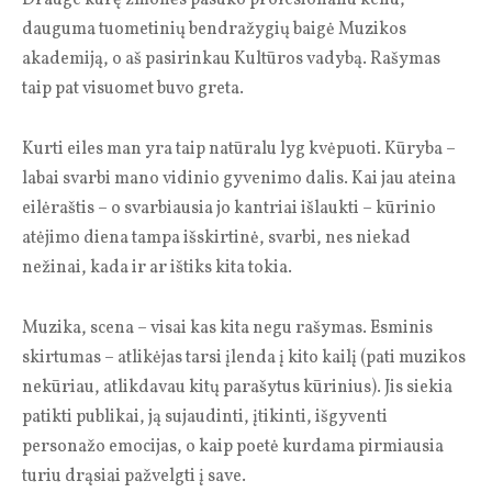
dauguma tuometinių bendražygių baigė Muzikos
akademiją, o aš pasirinkau Kultūros vadybą. Rašymas
taip pat visuomet buvo greta.
Kurti eiles man yra taip natūralu lyg kvėpuoti. Kūryba –
labai svarbi mano vidinio gyvenimo dalis. Kai jau ateina
eilėraštis – o svarbiausia jo kantriai išlaukti – kūrinio
atėjimo diena tampa išskirtinė, svarbi, nes niekad
nežinai, kada ir ar ištiks kita tokia.
Muzika, scena – visai kas kita negu rašymas. Esminis
skirtumas – atlikėjas tarsi įlenda į kito kailį (pati muzikos
nekūriau, atlikdavau kitų parašytus kūrinius). Jis siekia
patikti publikai, ją sujaudinti, įtikinti, išgyventi
personažo emocijas, o kaip poetė kurdama pirmiausia
turiu drąsiai pažvelgti į save.