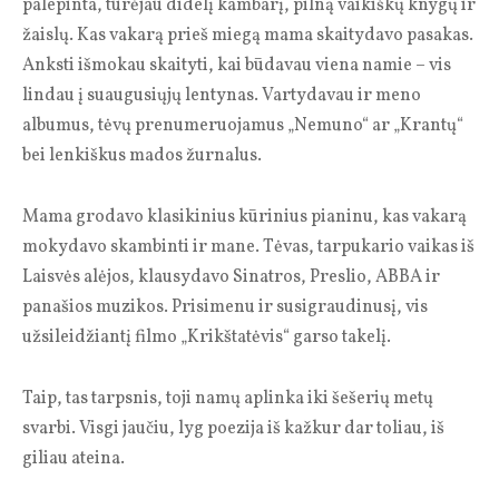
palepinta, turėjau didelį kambarį, pilną vaikiškų knygų ir
žaislų. Kas vakarą prieš miegą mama skaitydavo pasakas.
Anksti išmokau skaityti, kai būdavau viena namie – vis
lindau į suaugusiųjų lentynas. Vartydavau ir meno
albumus, tėvų prenumeruojamus „Nemuno“ ar „Krantų“
bei lenkiškus mados žurnalus.
Mama grodavo klasikinius kūrinius pianinu, kas vakarą
mokydavo skambinti ir mane. Tėvas, tarpukario vaikas iš
Laisvės alėjos, klausydavo Sinatros, Preslio, ABBA ir
panašios muzikos. Prisimenu ir susigraudinusį, vis
užsileidžiantį filmo „Krikštatėvis“ garso takelį.
Taip, tas tarpsnis, toji namų aplinka iki šešerių metų
svarbi. Visgi jaučiu, lyg poezija iš kažkur dar toliau, iš
giliau ateina.