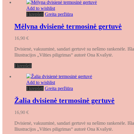
Add to wishlist
Į krepšelį
Greita peržiūra
Mėlyna dvisienė termosinė gertuvė
16,90
€
Dvisienė, vakuuminė, sandari gertuvė su nešimo rankenėle. Išla
Iliustracijos „Vilties piligrimas“ autorė Ona Kvašytė.
Į krepšelį
Add to wishlist
Į krepšelį
Greita peržiūra
Žalia dvisienė termosinė gertuvė
16,90
€
Dvisienė, vakuuminė, sandari gertuvė su nešimo rankenėle. Išla
Iliustracijos „Vilties piligrimas“ autorė Ona Kvašytė.