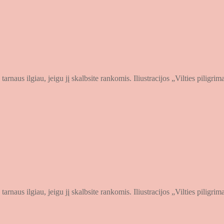
arnaus ilgiau, jeigu jį skalbsite rankomis. Iliustracijos „Vilties piligr
arnaus ilgiau, jeigu jį skalbsite rankomis. Iliustracijos „Vilties piligr