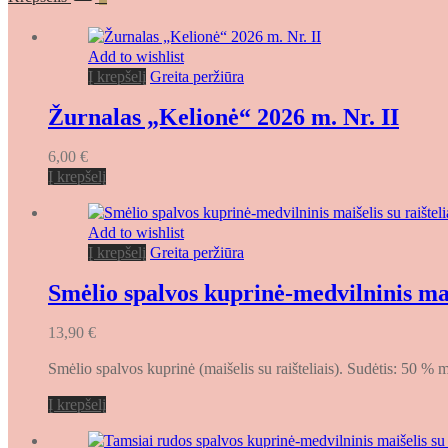
Add to wishlist
Į krepšelį
Greita peržiūra
Žurnalas „Kelionė“ 2026 m. Nr. II
6,00
€
Į krepšelį
Add to wishlist
Į krepšelį
Greita peržiūra
Smėlio spalvos kuprinė-medvilninis maiš
13,90
€
Smėlio spalvos kuprinė (maišelis su raišteliais). Sudėtis: 50 %
Į krepšelį