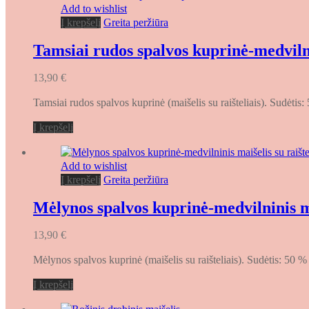
Add to wishlist
Į krepšelį
Greita peržiūra
Tamsiai rudos spalvos kuprinė-medvilnin
13,90
€
Tamsiai rudos spalvos kuprinė (maišelis su raišteliais). Sudėti
Į krepšelį
Add to wishlist
Į krepšelį
Greita peržiūra
Mėlynos spalvos kuprinė-medvilninis mai
13,90
€
Mėlynos spalvos kuprinė (maišelis su raišteliais). Sudėtis: 50 
Į krepšelį