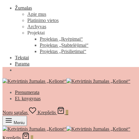
Žurnalas
Apie mus
Platinimo vietos
Archyvas
Projektai
Projektas „Įkvėpimai“
Projektas „Stabtelėjimai“
Projektas „Prisilietimai“
Tekstai
Parama
Prenumerata
El. knygynas
Norų sąrašas
Krepšelis
0
Meniu
Krepšelis
0