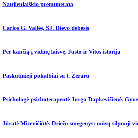
Naujienlaiškio prenumerata
Carlos G. Vallés, SJ. Dievo debesis
Per kančią į vidinę laisvę. Justo ir Vitos istorija
Paskutinieji pokalbiai su t. Žeraru
Psichologė psichoterapeutė Jurga Dapkevičienė. Gyv
Jūratė Micevičiūtė. Driežo smegenys: mūsų silpnoji vi