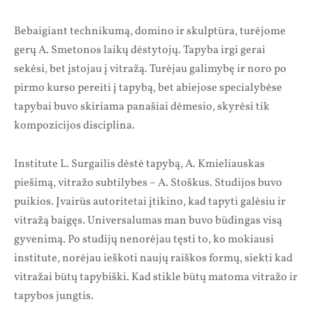
Bebaigiant technikumą, domino ir skulptūra, turėjome
gerų A. Smetonos laikų dėstytojų. Tapyba irgi gerai
sekėsi, bet įstojau į vitražą. Turėjau galimybę ir noro po
pirmo kurso pereiti į tapybą, bet abiejose specialybėse
tapybai buvo skiriama panašiai dėmesio, skyrėsi tik
kompozicijos disciplina.
Institute L. Surgailis dėstė tapybą, A. Kmieliauskas
piešimą, vitražo subtilybes – A. Stoškus. Studijos buvo
puikios. Įvairūs autoritetai įtikino, kad tapyti galėsiu ir
vitražą baigęs. Universalumas man buvo būdingas visą
gyvenimą. Po studijų nenorėjau tęsti to, ko mokiausi
institute, norėjau ieškoti naujų raiškos formų, siekti kad
vitražai būtų tapybiški. Kad stikle būtų matoma vitražo ir
tapybos jungtis.