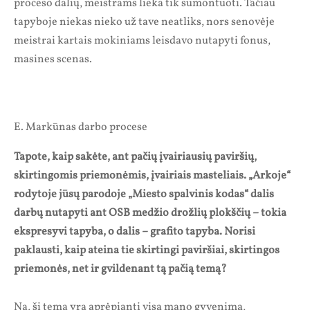
proceso dalių, meistrams lieka tik sumontuoti. Tačiau
tapyboje niekas nieko už tave neatliks, nors senovėje
meistrai kartais mokiniams leisdavo nutapyti fonus,
masines scenas.
E. Markūnas darbo procese
Tapote, kaip sakėte, ant pačių įvairiausių paviršių,
skirtingomis priemonėmis, įvairiais masteliais. „Arkoje“
rodytoje jūsų parodoje „Miesto spalvinis kodas“ dalis
darbų nutapyti ant OSB medžio drožlių plokščių – tokia
ekspresyvi tapyba, o dalis – grafito tapyba. Norisi
paklausti, kaip ateina tie skirtingi paviršiai, skirtingos
priemonės, net ir gvildenant tą pačią temą?
Na, ši tema yra aprėpianti visą mano gyvenimą,