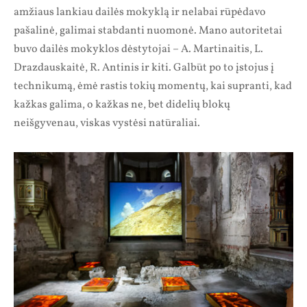
amžiaus lankiau dailės mokyklą ir nelabai rūpėdavo
pašalinė, galimai stabdanti nuomonė. Mano autoritetai
buvo dailės mokyklos dėstytojai – A. Martinaitis, L.
Drazdauskaitė, R. Antinis ir kiti. Galbūt po to įstojus į
technikumą, ėmė rastis tokių momentų, kai supranti, kad
kažkas galima, o kažkas ne, bet didelių blokų
neišgyvenau, viskas vystėsi natūraliai.