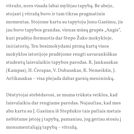
vitražo, nors visada labai mylėjau tapybą. Be abejo,
stojant į vitražą buvo ir tam tikras pragmatinis
momentas. Stojome kartu su tapytoju Jonu Gasiūnu, jis
jau buvo tapybos grandas, vienas mūsų grupės „Angis“,
kuri pradėjo formuotis dar Stepo Žuko mokykloje,
iniciatorių. Ten besimokydami pirmą kartą visos
mokyklos istorijoje pradėjome rengti savarankiškas
studentų laisvalaikio tapybos parodas. R. Jankauskas
(Kampas), H. Čerapas, V. Dubauskas, R. Nemeikšis, J.
Arčikauskas – visa plejada dabar garsių menininkų.
Dėstytojai stebėdavosi, ar mums trūksta veiklos, kad
laisvalaikiu dar rengiame parodas. Nujaučiau, kad mes
abu kartu su J. Gasiūnu iš Stepžukio tais pačiais metais
nebūtume įstoję į tapybą, pamaniau, jog geriau stosiu į
monumentaliąją tapybą – vitražą.