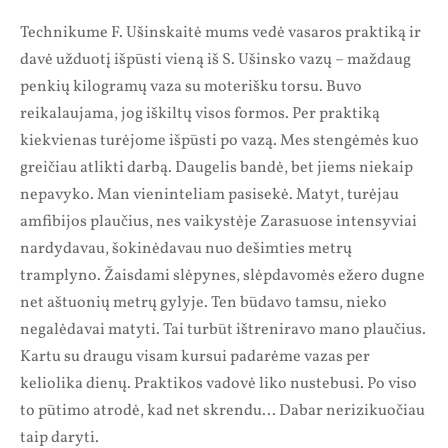
Technikume F. Ušinskaitė mums vedė vasaros praktiką ir
davė užduotį išpūsti vieną iš S. Ušinsko vazų – maždaug
penkių kilogramų vaza su moterišku torsu. Buvo
reikalaujama, jog iškiltų visos formos. Per praktiką
kiekvienas turėjome išpūsti po vazą. Mes stengėmės kuo
greičiau atlikti darbą. Daugelis bandė, bet jiems niekaip
nepavyko. Man vieninteliam pasisekė. Matyt, turėjau
amfibijos plaučius, nes vaikystėje Zarasuose intensyviai
nardydavau, šokinėdavau nuo dešimties metrų
tramplyno. Žaisdami slėpynes, slėpdavomės ežero dugne
net aštuonių metrų gylyje. Ten būdavo tamsu, nieko
negalėdavai matyti. Tai turbūt ištreniravo mano plaučius.
Kartu su draugu visam kursui padarėme vazas per
keliolika dienų. Praktikos vadovė liko nustebusi. Po viso
to pūtimo atrodė, kad net skrendu… Dabar nerizikuočiau
taip daryti.