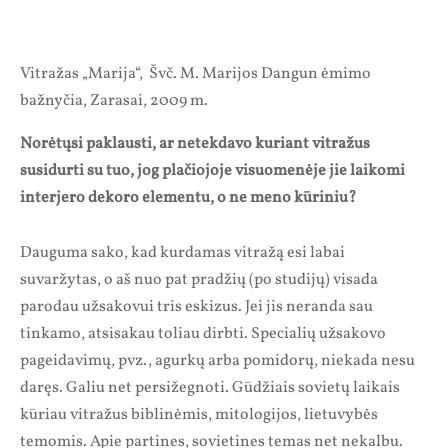
Vitražas „Marija“, Švč. M. Marijos Dangun ėmimo
bažnyčia, Zarasai, 2009 m.
Norėtųsi paklausti, ar netekdavo kuriant vitražus
susidurti su tuo, jog plačiojoje visuomenėje jie laikomi
interjero dekoro elementu, o ne meno kūriniu?
Dauguma sako, kad kurdamas vitražą esi labai
suvaržytas, o aš nuo pat pradžių (po studijų) visada
parodau užsakovui tris eskizus. Jei jis neranda sau
tinkamo, atsisakau toliau dirbti. Specialių užsakovo
pageidavimų, pvz., agurkų arba pomidorų, niekada nesu
daręs. Galiu net persižegnoti. Gūdžiais sovietų laikais
kūriau vitražus biblinėmis, mitologijos, lietuvybės
temomis. Apie partines, sovietines temas net nekalbu.