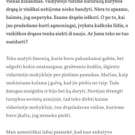
vienas klausimas. Vaikystėje turime natūralią kūrybos
drąsą ir visiškai nebijome nieko bandyti. Nėra to spazmo,
baimės, jog nepavyks. Esame drąsūs ieškoti. O po to, kai
jau pradedame kurti sąmoningai, įvyksta kažkoks lūžis, o
vaikiškos drąsos tenka siekti iš naujo. Ar Jums teko su tuo
susidurti?
Teko matyti žmonių, kurie buvo pakankamai gabūs, bet
užgožti kokio neatsargaus, grubesnio žodžio, išgirsto
vidurinėje mokykloje per piešimo pamokas. Mačiau, kaip
mokiniams kalama į galvą, kad jie piešia ne taip. Tada
žmogus susigūžia ir bijo bet ką daryti. Norėjau išvengti
tarnybos sovietų armijoje, tad teko dirbti kaime
vidurinėje mokykloje, ten drąsindavau vaikus, kuriems
buvo įkalta, jog nemoka piešti.
Man asmeniškai labai pasisekė, kad nuo ankstyvo