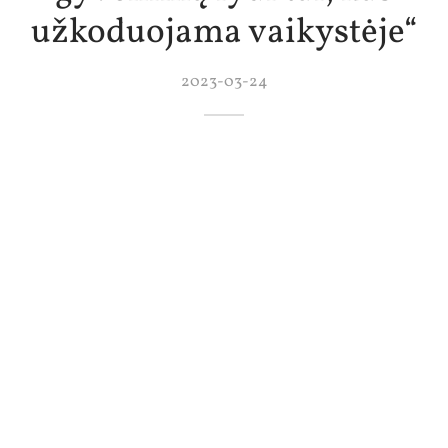
užkoduojama vaikystėje“
2023-03-24