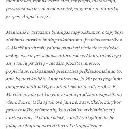
menininkas, žymus vitražistas, tapytojas, instaliacijų,
performanso ir video meno kūrėjas, garsios menininkų
grupės „Angis“ narys.
Menininko vitražams būdingas tapybiškumas, o tapyboje
siekiama vitražui būdingo skaidrumo. Įvairios tematikos
E. Markūno vitražų galima pamatyti viešosiose erdvėse,
bažnyčiose ir privačiuose interjeruose. Menininkas tapo
ant įvairių paviršių – medžio plokštės, metalo,
popieriaus, rinkdamasis priemones priklausomai nuo to,
apie ką nori kalbėti. Anot autoriaus, jo kūrybos pagrindu
tampa asmeniniai išgyvenimai, skaitoma literatūra. E.
Markūnas nuo pat kūrybinio kelio pradžios neapsiribojo
vienu žanru, tačiau įvairovė jam nėra savitikslė, kūrybos
procese ieško priemonių, kuo tiksliau atskleidžiančių
norimą temą. O vidinė laisvė, suteikianti galimybę be
jokių apribojimų nardyti tarp skirtingų sferų ir