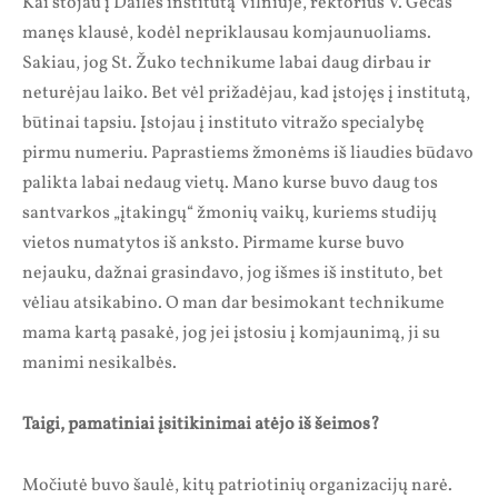
Kai stojau į Dailės institutą Vilniuje, rektorius V. Gečas
manęs klausė, kodėl nepriklausau komjaunuoliams.
Sakiau, jog St. Žuko technikume labai daug dirbau ir
neturėjau laiko. Bet vėl prižadėjau, kad įstojęs į institutą,
būtinai tapsiu. Įstojau į instituto vitražo specialybę
pirmu numeriu. Paprastiems žmonėms iš liaudies būdavo
palikta labai nedaug vietų. Mano kurse buvo daug tos
santvarkos „įtakingų“ žmonių vaikų, kuriems studijų
vietos numatytos iš anksto. Pirmame kurse buvo
nejauku, dažnai grasindavo, jog išmes iš instituto, bet
vėliau atsikabino. O man dar besimokant technikume
mama kartą pasakė, jog jei įstosiu į komjaunimą, ji su
manimi nesikalbės.
Taigi, pamatiniai įsitikinimai atėjo iš šeimos?
Močiutė buvo šaulė, kitų patriotinių organizacijų narė.