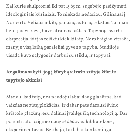
Kai kurie skulptoriai iki pat 1989 m. sugebėjo pasižymėti
ideologiniais kūriniais. To niekada nedariau. Gilinausi į
Norberto Vėliaus ir kitų panašių autorių tekstus. Tai man,
bent jau vitraže, buvo atramos taškas. Tapyboje svarbi
ekspresija, idėjas reiškiu kiek kitaip. Nors baigiau vitražą,
manyje visą laiką paraleliai gyveno tapyba. Studijoje
visada buvo sąlygos ir darbui su stiklu, ir tapybai.
Ar galima sakyti, jog į kūrybą vitražo srityje žiūrite
tapytojo akimis?
Manau, kad taip, nes naudoju labai daug glazūros, kad
vaizdas nebūtų plokščias. Ir dabar pats darausi švino
krištolo glazūrą, esu dalinai įvaldęs šią technologiją. Dar
po instituto baigimo daug sėdėdavau bibliotekose,
eksperimentavau. Be abejo, tai labai kenksminga