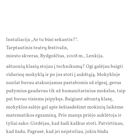
Instaliacija „Ar tu būsi sekantis?“.
Tarptautinis teatrų festivalis,
miesto skveras, Bydgoščius, 2008 m., Lenkija.
aštuonių klasių stojau į technikumą? Ogi galėjau baigti
vidurinę mokyklą ir po jos stoti į aukštąją. Mokykloje
nuolat buvau atakuojamas pastabomis už elgesį, gerus
pažymius gaudavau tik už humanitarinius mokslus, taip
pat buvau visiems įsipykęs. Baigiant aštuntą klasę,
mokyklos salėje gal apie šešiasdešimt mokinių laikėme
matematikos egzaminą. Prie manęs priėjo auklėtoja ir
tyliai sako: Girdėjau, kad žadi kažkur stoti. Patvirtinau,
kad žadu. Pagrasė, kad jei neįstočiau, jokiu būdu