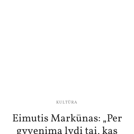
KULTŪRA
Eimutis Markūnas: „Per
gyvenimą lydi tai, kas