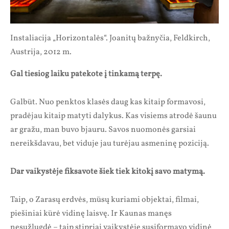
Instaliacija „Horizontalės“. Joanitų bažnyčia, Feldkirch,
Austrija, 2012 m.
Gal tiesiog laiku patekote į tinkamą terpę.
Galbūt. Nuo penktos klasės daug kas kitaip formavosi,
pradėjau kitaip matyti dalykus. Kas visiems atrodė šaunu
ar gražu, man buvo bjauru. Savos nuomonės garsiai
nereikšdavau, bet viduje jau turėjau asmeninę poziciją.
Dar vaikystėje fiksavote šiek tiek kitokį savo matymą.
Taip, o Zarasų erdvės, mūsų kuriami objektai, filmai,
piešiniai kūrė vidinę laisvę. Ir Kaunas manęs
nesužlugdė – taip stipriai vaikystėje susiformavo vidinė