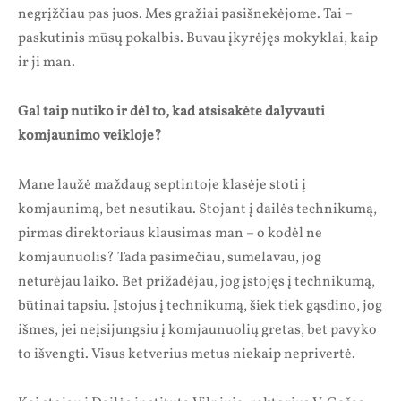
negrįžčiau pas juos. Mes gražiai pasišnekėjome. Tai –
paskutinis mūsų pokalbis. Buvau įkyrėjęs mokyklai, kaip
ir ji man.
Gal taip nutiko ir dėl to, kad atsisakėte dalyvauti
komjaunimo veikloje?
Mane laužė maždaug septintoje klasėje stoti į
komjaunimą, bet nesutikau. Stojant į dailės technikumą,
pirmas direktoriaus klausimas man – o kodėl ne
komjaunuolis? Tada pasimečiau, sumelavau, jog
neturėjau laiko. Bet prižadėjau, jog įstojęs į technikumą,
būtinai tapsiu. Įstojus į technikumą, šiek tiek gąsdino, jog
išmes, jei neįsijungsiu į komjaunuolių gretas, bet pavyko
to išvengti. Visus ketverius metus niekaip neprivertė.