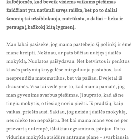
kalbėjomės, kad beveik visiems vaikams piešimas
žaidžiant yra natūrali savęs raiška, bet po to daliai
žmonių tai užsiblokuoja, nutrūksta, o daliai – lieka ir
perauga į kažkokį kitą lygmenį.
Man labai pasisekė, jog mama pastebėjo šį polinkį ir ėmė
mane kreipti. Nežinau, ar pats būčiau nuėjęs į dailės
mokyklą. Nuolatos paišydavau. Net ketvirtos ir penktos
klasės pažymių knygelėse mirguliuoja pastabos, kad
nesprendžiu matematikos, bet vis paišau. Dvejetai iš
drausmės. Visa tai vedė prie to, kad mama pamatė, jog
man gyvenime svarbus piešimas. Ji suprato, kad aš ne
tingiu mokytis, o tiesiog noriu piešti. Iš pradžių, kaip
vaikas, priešinausi. Sakiau, jog neisiu į dailės mokyklą,
nes nieko ten nepažįstu. Bet kai mama mane vos ne per
prievartą nutempė, išlaikiau egzaminus, įstojau. Po to
vidurinė mokykla atsidūrė antrame plane – svarbiausia