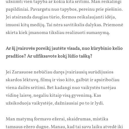
užsiimti vien tapyba ar kokia kita sritimi. Man reikalingi
papildiniai. Pavargstu nuo tapybos, pereinu prie piešinio.
Jei atsiranda daugiau tūrio, formos reikalaujanti idėja,
imuosi kitų medijų. Tai nėra savitikslis dalykas. Priemonė
skirta kiek įmanoma tiksliau realizuoti sumanymą.
Ar šį įvairovės poreikį jautėte visada, nuo kūrybinio kelio
pradžios? Ar užfiksavote kokį lūžio tašką?
Jei Zarasuose nebūčiau daręs įvairiausių surūdijusios
skardos lėktuvų, filmų ir viso kito, galbūt ir apsiribočiau
viena dailės sritimi. Bet kadangi nuo vaikystės turėjau
vidinę laisvę, negaliu kitaip visą gyvenimą. Kas
užsikoduoja vaikystėje, dažniausiai po to ir lydi.
Man matymą formavo ežerai, skaidrumas, mistika
tamsaus ežero dugne. Manau, kad tai savu laiku atvedė iki