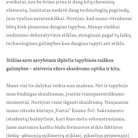
sveikatai, nes be švino įeina ir daug kitų cheminių
elementų. Institutas nedavė daug technologijų pagrindų,
juos vysčiau savarankiškai. Norėjau, kad mano vitražuose
būtų kiek įmanoma daugiau tapybos. Manęs visiškai
nedomino dekoratyvinis stiklas, stengiausi pagal tų laikų
technologines galimybes kuo daugiau tapyti ant stiklo.
Stiklas savo savybėmis išplečia tapybinės raiškos
galimybes – atsiveria ežero skaidrumo optika ir kita.
Mane visi tie dalykai veikia nuo mažens. Net ir tapyboje
man būdingas skaidrumas, įvairūs transparentiškumo
momentai. Norėjosi visur išgauti skaidrumą. Naujausias
mano vitražo kūrinys „Vartai“ Kauno Švč. Sakramento
(studentų) bažnyčioje, kuri šiuo metu rekonstruojama.
Jame matomos karštu būdu formuotos stiklo faktūros
(šešių–aštuonių milimetrų stiklas), pikselius primenanti