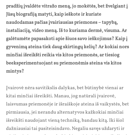
pradžių įvaldėte vitražo meną, jo mokėtės, bet žvelgiant į
Jūsų biografiją matyti, kaip ieškote ir kuriate
naudodamas pačias įvairiausias priemones – tapybą,
instaliaciją, video meną. Iš to kuriama dermė, visuma. Ar
galėtumėte papasakoti apie šiuos savo ieškojimus? Kaip į
gyvenimą ateina tiek daug skirtingų kelių? Ar kokiai nors
minčiai išreikšti reikia vis kitos priemonės, ar tiesiog
beeksperimentuojant su priemonėmis ateina vis kitos
mintys?
Įvairovė nėra savitikslis dalykas, bet būtinybė vienai ar
kitai minčiai išreikšti. Manau, jog natūrali įvairovė,
laisvumas priemonėje ir išraiškoje ateina iš vaikystės, bet
pirmiausia, jei nerandu alternatyvos kažkokiai minčiai
išreikšti naudojant vieną techniką, bandau kitą. Iki šiol
dažniausiai tai pasiteisindavo. Negaliu savęs uždaryti ir