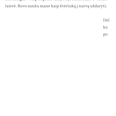
laisvė. Buvo sunku mane kaip žvėriuką į narvą uždaryti.
Dėl
ko
po