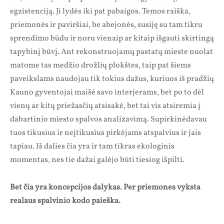
egzistenciją. Ji lydės iki pat pabaigos. Temos raiška,
priemonės ir paviršiai, be abejonės, susiję su tam tikru
sprendimo būdu ir noru vienaip ar kitaip išgauti skirtingą
tapybinį būvį. Ant rekonstruojamų pastatų mieste nuolat
matome tas medžio drožlių plokštes, taip pat šiems
paveikslams naudojau tik tokius dažus, kuriuos iš pradžių
Kauno gyventojai maišė savo interjerams, bet po to dėl
vienų ar kitų priežasčių atsisakė, bet tai vis atsiremia į
dabartinio miesto spalvos analizavimą. Supirkinėdavau
tuos tikusius ir neįtikusius pirkėjams atspalvius ir jais
tapiau. Iš dalies čia yra ir tam tikras ekologinis
momentas, nes tie dažai galėjo būti tiesiog išpilti.
Bet čia yra koncepcijos dalykas. Per priemones vyksta
realaus spalvinio kodo paieška.