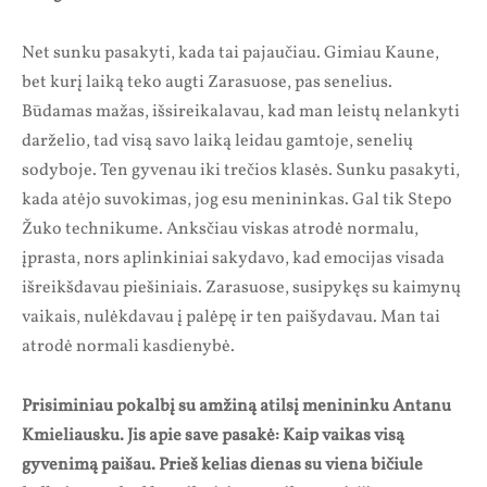
Net sunku pasakyti, kada tai pajaučiau. Gimiau Kaune,
bet kurį laiką teko augti Zarasuose, pas senelius.
Būdamas mažas, išsireikalavau, kad man leistų nelankyti
darželio, tad visą savo laiką leidau gamtoje, senelių
sodyboje. Ten gyvenau iki trečios klasės. Sunku pasakyti,
kada atėjo suvokimas, jog esu menininkas. Gal tik Stepo
Žuko technikume. Anksčiau viskas atrodė normalu,
įprasta, nors aplinkiniai sakydavo, kad emocijas visada
išreikšdavau piešiniais. Zarasuose, susipykęs su kaimynų
vaikais, nulėkdavau į palėpę ir ten paišydavau. Man tai
atrodė normali kasdienybė.
Prisiminiau pokalbį su amžiną atilsį menininku Antanu
Kmieliausku. Jis apie save pasakė: Kaip vaikas visą
gyvenimą paišau. Prieš kelias dienas su viena bičiule