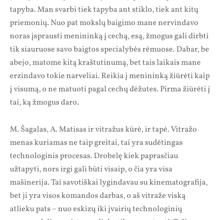
tapyba. Man svarbi tiek tapyba ant stiklo, tiek ant kitų
priemonių. Nuo pat mokslų baigimo mane nervindavo
noras įsprausti menininką į cechą, esą, žmogus gali dirbti
tik siauruose savo baigtos specialybės rėmuose. Dabar, be
abejo, matome kitą kraštutinumą, bet tais laikais mane
erzindavo tokie narveliai. Reikia į menininką žiūrėti kaip
į visumą, o ne matuoti pagal cechų dėžutes. Pirma žiūrėti į
tai, ką žmogus daro.
M. Šagalas, A. Matisas ir vitražus kūrė, ir tapė. Vitražo
menas kuriamas ne taip greitai, tai yra sudėtingas
technologinis procesas. Drobelę kiek paprasčiau
užtapyti, nors irgi gali būti visaip, o čia yra visa
mašinerija. Tai savotiškai lygindavau su kinematografija,
bet ji yra visos komandos darbas, o aš vitraže viską
atlieku pats – nuo eskizų iki įvairių technologinių