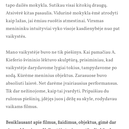
tapo dailės mokykla. Sutikau visai kitokių draugų.
Atsivėrė kitas pasaulis. Vidurinė mokykla ėmė atrodyti
kaip lažas, jai ėmiau ruoštis atmestinai. Virsmas
menininku intuityviai vyko visoje kasdienybėje nuo pat
vaikystės.
Mano vaikystėje buvo ne tik piešinys. Kai pamačiau A.
Kieferio švininio lėktuvo skulptūrą, prisiminiau, kad
vaikystėje darydavome lygiai tokius, tampydavome po
sodą. Kūrėme meninius objektus. Zarasuose buvo
absoliuti laisvė. Net darėme įvairiausius performansus.
Tik dar nežinojome, kaip tai įvardyti. Pripaišiau du
rulonus piešinių, įdėjęs juos į dėžę su skyle, rodydavau
vaikams filmus.
Besiklausant apie filmus, žaidimus, objektus, gimė dar