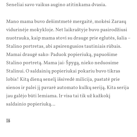
Seneliai savo vaikus augino atitinkama dvasia.
Mano mama buvo dešimtmetė mergaitė, mokėsi Zarasų
vidurinėje mokykloje. Net laikraštyje buvo pasirodžiusi
nuotrauka, kaip mama stovi su drauge prie eglutės, šalia –
Stalino portretas, abi apsirengusios tautiniais rūbais.
Mamai draugė sako: Paduok popieriuką, papuošime
Stalino portretą. Mama jai: Špygą, nieko neduosime
Stalinui. O saldainių popieriukai pokariu buvo tikras
lobis! Kitą dieną senelį išsivedė milicija, pastatė prie
sienos ir palei jį pavarė automato kulkų seriją. Kita serija
jau galėjo būti lemiama. Ir visa tai tik už kažkokį
saldainio popieriuką…
Iš