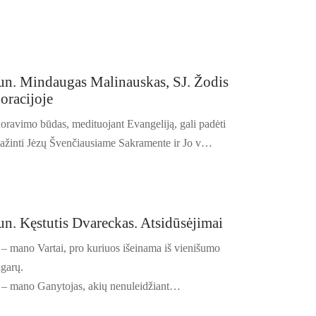
n. Mindaugas Malinauskas, SJ. Žodis
oracijoje
oravimo būdas, medituojant Evangeliją, gali padėti
pažinti Jėzų Švenčiausiame Sakramente ir Jo v…
n. Kęstutis Dvareckas. Atsidūsėjimai
 – mano Vartai, pro kuriuos išeinama iš vienišumo
agarų.
 – mano Ganytojas, akių nenuleidžiant…