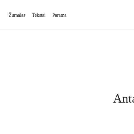
Žurnalas
Tekstai
Parama
Anta