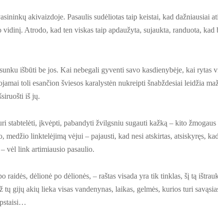
asininkų akivaizdoje. Pasaulis sudėliotas taip keistai, kad dažniausiai a
vo vidinį. Atrodo, kad ten viskas taip apdaužyta, sujaukta, randuota, kad 
r sunku išbūti be jos. Kai nebegali gyventi savo kasdienybėje, kai rytas v
ojamai toli esančion šviesos karalystėn nukreipti šnabždesiai leidžia maž
iruošti iš jų.
uri stabtelėti, įkvėpti, pabandyti žvilgsniu sugauti kažką – kito žmogaus
 medžio linktelėjimą vėjui – pajausti, kad nesi atskirtas, atsiskyręs, kad 
 – vėl link artimiausio pasaulio.
o raidės, dėlionė po dėlionės, – raštas visada yra tik tinklas, šį tą ištrauk
už tų gijų akių lieka visas vandenynas, laikas, gelmės, kurios turi savąsias
apstaisi…