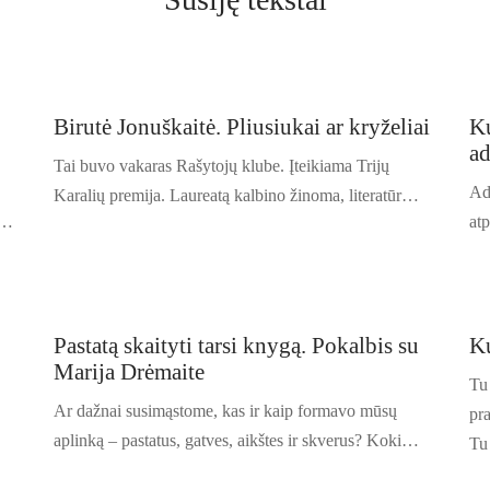
Birutė Jonuškaitė. Pliusiukai ar kryželiai
Ku
ad
Tai buvo vakaras Rašytojų klube. Įteikiama Trijų
Ad
Karalių premija. Laureatą kalbino žinoma, literatūr…
 …
at
Pastatą skaityti tarsi knygą. Pokalbis su
Ku
Marija Drėmaite
Tu
Ar dažnai susimąstome, kas ir kaip formavo mūsų
pr
aplinką – pastatus, gatves, aikštes ir skverus? Koki…
Tu