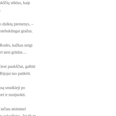
kščių stiklus, kaip
.
o dulkių piemenys, –
 stebuklingai gražus.
. Rodės, kažkas netgi
eri tarsi grūdus…
 lesė paukščiai, galbūt
ijojai tuo patikėti.
lną smulkieji po
et ir nusijuokti.
 tačiau atsiminei
s sulaužytas. Jei tik tu