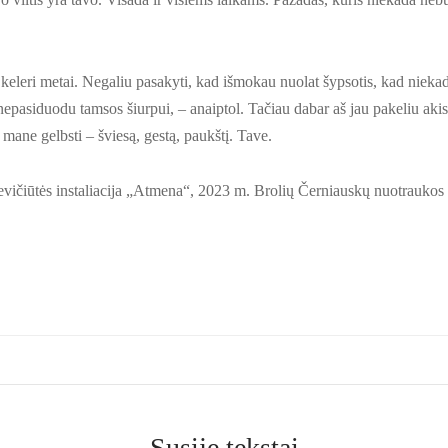
keleri metai. Negaliu pasakyti, kad išmokau nuolat šypsotis, kad nieka
epasiduodu tamsos šiurpui, – anaiptol. Tačiau dabar aš jau pakeliu akis 
 mane gelbsti – šviesą, gestą, paukštį. Tave.
kevičiūtės instaliacija „Atmena“, 2023 m. Brolių Černiauskų nuotraukos
Susiję tekstai