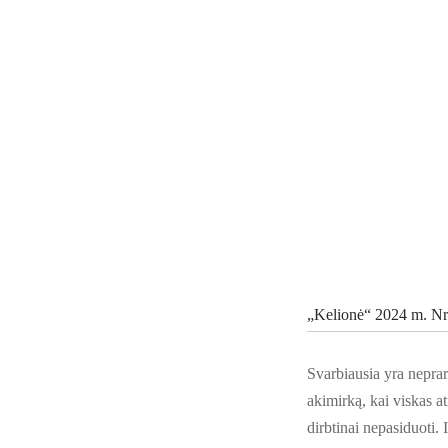
„Kelionė“ 2024 m. Nr.
Svarbiausia yra nepraras
akimirką, kai viskas a
dirbtinai nepasiduoti. 