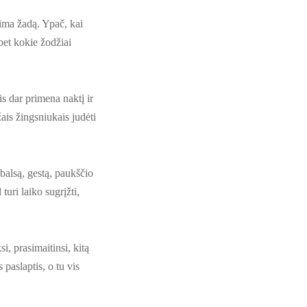
tima žadą. Ypač, kai
bet kokie žodžiai
is dar primena naktį ir
ais žingsniukais judėti
 balsą, gestą, paukščio
turi laiko sugrįžti,
si, prasimaitinsi, kitą
 paslaptis, o tu vis