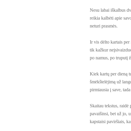
Nesu labai iškalbus dv
reikia kalbėti apie sa
neturi prasmės.
Ir vis dėlto kartais pe
tik kažkur neįsivaizdu
po namus, po truputį išs
Kiek kartų per dieną t
šmėkštelėjimą už lango,
pirmiausia į save, tada
Skaitau tekstus, raidė p
pavaišinsi, bet už jo, 
kapstaisi paviršiais, k