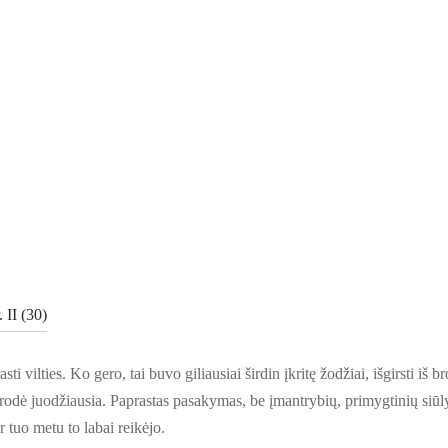
 II (30)
ti vilties. Ko gero, tai buvo giliausiai širdin įkritę žodžiai, išgirsti iš 
trodė juodžiausia. Paprastas pasakymas, be įmantrybių, primygtinių siūl
Ir tuo metu to labai reikėjo.