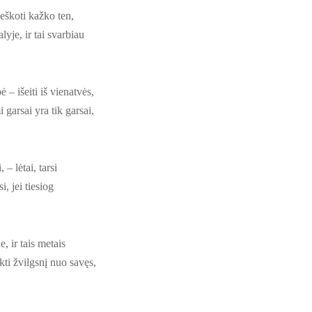
ieškoti kažko ten,
lyje, ir tai svarbiau
– išeiti iš vienatvės,
 garsai yra tik garsai,
 – lėtai, tarsi
, jei tiesiog
, ir tais metais
kti žvilgsnį nuo savęs,