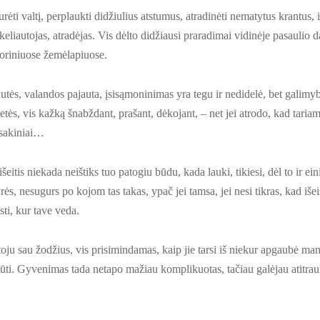
rėti valtį, perplaukti didžiulius atstumus, atradinėti nematytus krantus, 
 keliautojas, atradėjas. Vis dėlto didžiausi praradimai vidinėje pasaulio da
storiniuose žemėlapiuose.
tės, valandos pajauta, įsisąmoninimas yra tegu ir nedidelė, bet galimybė 
ės, vis kažką šnabždant, prašant, dėkojant, – net jei atrodo, kad tariami
 sakiniai…
eitis niekada neištiks tuo patogiu būdu, kada lauki, tikiesi, dėl to ir eini,
ės, nesugurs po kojom tas takas, ypač jei tamsa, jei nesi tikras, kad išeisi
sti, kur tave veda.
oju sau žodžius, vis prisimindamas, kaip jie tarsi iš niekur apgaubė mane
būti. Gyvenimas tada netapo mažiau komplikuotas, tačiau galėjau atitrau