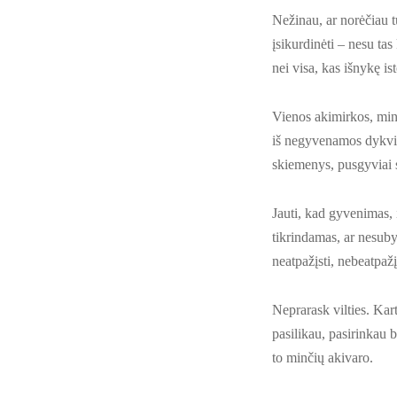
Nežinau, ar norėčiau tu
įsikurdinėti – nesu tas
nei visa, kas išnykę i
Vienos akimirkos, minu
iš negyvenamos dykviet
skiemenys, pusgyviai
Jauti, kad gyvenimas, iš
tikrindamas, ar nesubyr
neatpažįsti, nebeatpažį
Neprarask vilties. Kart
pasilikau, pasirinkau 
to minčių akivaro.