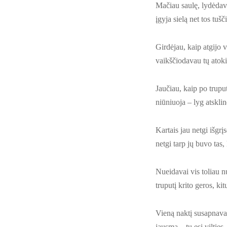
Mačiau saulę, lydėdava
įgyja sielą net tos tuš
Girdėjau, kaip atgijo
vaikščiodavau tų atokių
Jaučiau, kaip po trupu
niūniuoja – lyg atskli
Kartais jau netgi išgrį
netgi tarp jų buvo tas,
Nueidavai vis toliau nu
truputį krito geros, ki
Vieną naktį susapnavai 
jausmą – tu esi vilties