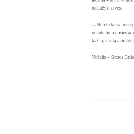
nelaužysi savęs.
…Nuo to laiko praėjo 
nenukabinu nosies ar n
kažką, kas tą akimirką
Viršelis – Gretos Gri