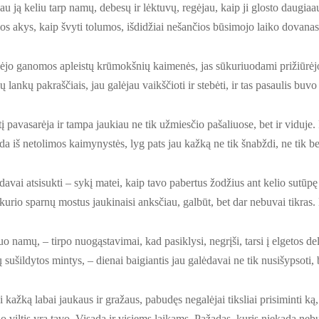
u ją keliu tarp namų, debesų ir lėktuvų, regėjau, kaip ji glosto daugiaau
čios akys, kaip švyti tolumos, išdidžiai nešančios būsimojo laiko dovanas
 vėjo ganomos apleistų krūmokšnių kaimenės, jas sūkuriuodami prižiūrėj
 lankų pakraščiais, jau galėjau vaikščioti ir stebėti, ir tas pasaulis buvo
tį pavasarėja ir tampa jaukiau ne tik užmiesčio pašaliuose, bet ir viduje
nda iš netolimos kaimynystės, lyg pats jau kažką ne tik šnabždi, ne tik b
sdavai atsisukti – sykį matei, kaip tavo pabertus žodžius ant kelio sutūpę
 kurio sparnų mostus jaukinaisi anksčiau, galbūt, bet dar nebuvai tikras. B
o namų, – tirpo nuogąstavimai, kad pasiklysi, negrįši, tarsi į elgetos de
tų sušildytos mintys, – dienai baigiantis jau galėdavai ne tik nusišypsoti, b
kažką labai jaukaus ir gražaus, pabudęs negalėjai tiksliai prisiminti ką,
, o viltis yra tavo. Visada ir visiems laikams. Pažadas, kuris niekada nebu