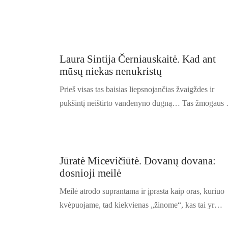
Laura Sintija Černiauskaitė. Kad ant
mūsų niekas nenukristų
Prieš visas tas baisias liepsnojančias žvaigždes ir
pukšintį neištirto vandenyno dugną… Tas žmogaus
Jūratė Micevičiūtė. Dovanų dovana:
dosnioji meilė
Meilė atrodo suprantama ir įprasta kaip oras, kuriuo
kvėpuojame, tad kiekvienas „žinome“, kas tai yr…